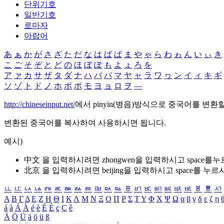
단위기호
일반기호
로마자
아랍어
あ
ぁ
か
が
さ
ざ
た
だ
な
は
ば
ぱ
ま
や
ゃ
ら
わ
ゎ
ん
い
ぃ
き
こ
ご
そ
ぞ
と
ど
の
ほ
ぼ
ぽ
も
よ
ょ
ろ
を
ア
ァ
カ
サ
ザ
タ
ダ
ナ
ハ
バ
パ
マ
ヤ
ャ
ラ
ワ
ヮ
ン
イ
ィ
キ
ギ
ソ
ゾ
ト
ド
ノ
ホ
ボ
ポ
モ
ヨ
ョ
ロ
ヲ
―
http://chineseinput.net/
에서 pinyin(병음)방식으로 중국어를 변환
변환된 중국어를 복사하여 사용하시면 됩니다.
예시)
中文 을 입력하시려면
zhongwen
을 입력하시고 space를
北京 을 입력하시려면
beijing
을 입력하시고 space를 누르
ㅥ
ㅦ
ㅧ
ㅨ
ㅩ
ㅪ
ㅫ
ㅬ
ㅭ
ㅮ
ㅯ
ㅰ
ㅱ
ㅲ
ㅳ
ㅴ
ㅵ
ㅶ
ㅷ
ㅸ
ㅹ
ㅺ
Α
Β
Γ
Δ
Ε
Ζ
Η
Θ
Ι
Κ
Λ
Μ
Ν
Ξ
Ο
Π
Ρ
Σ
Τ
Υ
Φ
Χ
Ψ
Ω
α
β
γ
δ
ε
ζ
η
á
à
Á
À
é
è
É
È
ç
Ç
ê
Ä
Ö
Ü
ä
ö
ü
ß