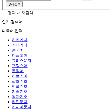
상세검색
결과 내 재검색
인기 검색어
다국어 입력
히라가나
가타카나
중국어
한글고어
그리스문자
프랑스어
독일어
히브리어
괄호기호
학술기호
기술기호
첨자기호
라틴문자
러시아문자