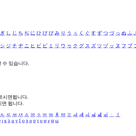
ぎ
し
じ
ち
ぢ
に
ひ
び
ぴ
み
り
う
ぅ
く
ぐ
す
ず
つ
づ
っ
ぬ
ふ
シ
ジ
チ
ヂ
ニ
ヒ
ビ
ピ
ミ
リ
ウ
ゥ
ク
グ
ス
ズ
ツ
ヅ
ッ
ヌ
フ
ブ
할 수 있습니다.
누르시면됩니다.
시면 됩니다.
ㅻ
ㅼ
ㅽ
ㅾ
ㅿ
ㆀ
ㆁ
ㆂ
ㆃ
ㆄ
ㆅ
ㆆ
ㆇ
ㆈ
ㆉ
ㆊ
ㆋ
ㆌ
ㆍ
ㆎ
θ
ι
κ
λ
μ
ν
ξ
ο
π
ρ
σ
τ
υ
φ
χ
ψ
ω