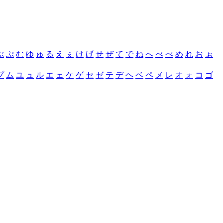
ぶ
ぷ
む
ゆ
ゅ
る
え
ぇ
け
げ
せ
ぜ
て
で
ね
へ
べ
ぺ
め
れ
お
ぉ
プ
ム
ユ
ュ
ル
エ
ェ
ケ
ゲ
セ
ゼ
テ
デ
ヘ
ベ
ペ
メ
レ
オ
ォ
コ
ゴ