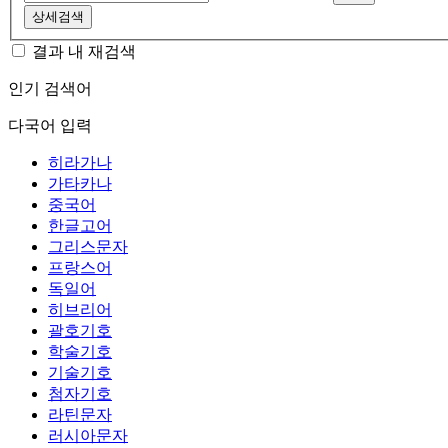
상세검색
결과 내 재검색
인기 검색어
다국어 입력
히라가나
가타카나
중국어
한글고어
그리스문자
프랑스어
독일어
히브리어
괄호기호
학술기호
기술기호
첨자기호
라틴문자
러시아문자