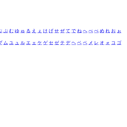
ぶ
ぷ
む
ゆ
ゅ
る
え
ぇ
け
げ
せ
ぜ
て
で
ね
へ
べ
ぺ
め
れ
お
ぉ
プ
ム
ユ
ュ
ル
エ
ェ
ケ
ゲ
セ
ゼ
テ
デ
ヘ
ベ
ペ
メ
レ
オ
ォ
コ
ゴ