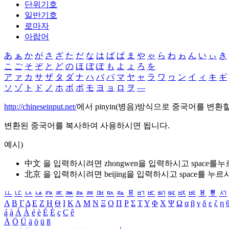
단위기호
일반기호
로마자
아랍어
あ
ぁ
か
が
さ
ざ
た
だ
な
は
ば
ぱ
ま
や
ゃ
ら
わ
ゎ
ん
い
ぃ
き
こ
ご
そ
ぞ
と
ど
の
ほ
ぼ
ぽ
も
よ
ょ
ろ
を
ア
ァ
カ
サ
ザ
タ
ダ
ナ
ハ
バ
パ
マ
ヤ
ャ
ラ
ワ
ヮ
ン
イ
ィ
キ
ギ
ソ
ゾ
ト
ド
ノ
ホ
ボ
ポ
モ
ヨ
ョ
ロ
ヲ
―
http://chineseinput.net/
에서 pinyin(병음)방식으로 중국어를 변환
변환된 중국어를 복사하여 사용하시면 됩니다.
예시)
中文 을 입력하시려면
zhongwen
을 입력하시고 space를
北京 을 입력하시려면
beijing
을 입력하시고 space를 누르
ㅥ
ㅦ
ㅧ
ㅨ
ㅩ
ㅪ
ㅫ
ㅬ
ㅭ
ㅮ
ㅯ
ㅰ
ㅱ
ㅲ
ㅳ
ㅴ
ㅵ
ㅶ
ㅷ
ㅸ
ㅹ
ㅺ
Α
Β
Γ
Δ
Ε
Ζ
Η
Θ
Ι
Κ
Λ
Μ
Ν
Ξ
Ο
Π
Ρ
Σ
Τ
Υ
Φ
Χ
Ψ
Ω
α
β
γ
δ
ε
ζ
η
á
à
Á
À
é
è
É
È
ç
Ç
ê
Ä
Ö
Ü
ä
ö
ü
ß