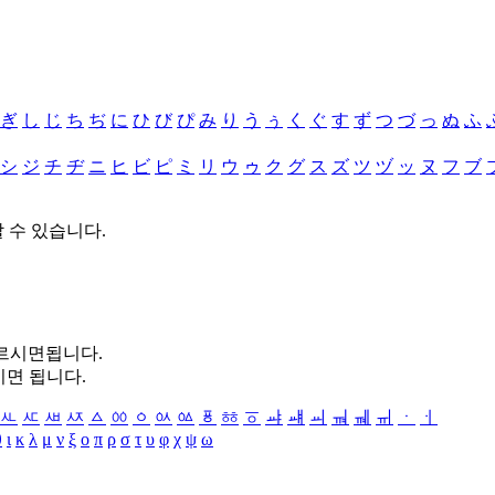
ぎ
し
じ
ち
ぢ
に
ひ
び
ぴ
み
り
う
ぅ
く
ぐ
す
ず
つ
づ
っ
ぬ
ふ
シ
ジ
チ
ヂ
ニ
ヒ
ビ
ピ
ミ
リ
ウ
ゥ
ク
グ
ス
ズ
ツ
ヅ
ッ
ヌ
フ
ブ
할 수 있습니다.
누르시면됩니다.
시면 됩니다.
ㅻ
ㅼ
ㅽ
ㅾ
ㅿ
ㆀ
ㆁ
ㆂ
ㆃ
ㆄ
ㆅ
ㆆ
ㆇ
ㆈ
ㆉ
ㆊ
ㆋ
ㆌ
ㆍ
ㆎ
θ
ι
κ
λ
μ
ν
ξ
ο
π
ρ
σ
τ
υ
φ
χ
ψ
ω