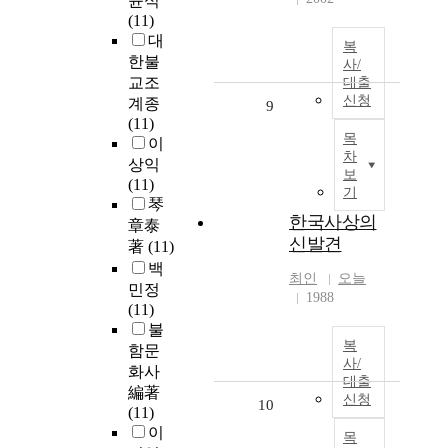
윤식
(11)
대
복
한불
사/
교조
대출
신청
계종
9
(11)
목
이
차
상익
보
(11)
기
琴
한국사상의
章泰
신발견
著
(11)
백
최인
오늘
민정
1988
(11)
불
복
함문
사/
화사
대출
編著
신청
10
(11)
이
목