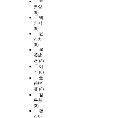
조
동일
(8)
백
영서
(8)
윤
건차
(8)
崔
英成
著
(8)
이
식
(8)
金
得榥
著
(8)
김
득황
(8)
황
정아