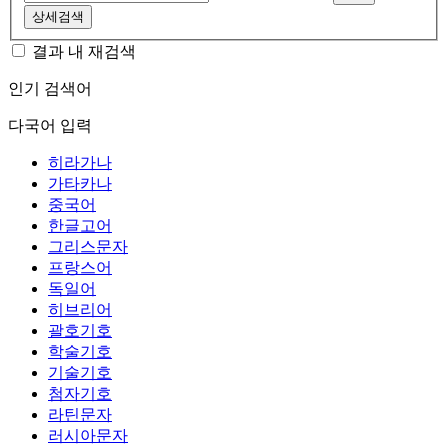
상세검색
결과 내 재검색
인기 검색어
다국어 입력
히라가나
가타카나
중국어
한글고어
그리스문자
프랑스어
독일어
히브리어
괄호기호
학술기호
기술기호
첨자기호
라틴문자
러시아문자