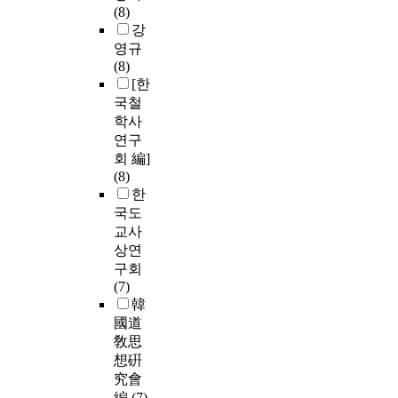
(8)
강
영규
(8)
[한
국철
학사
연구
회 編]
(8)
한
국도
교사
상연
구회
(7)
韓
國道
敎思
想硏
究會
編
(7)