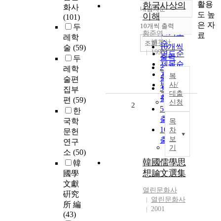
활용
한국사상의
화사
내림차순
정확도
도 높
이해
(101)
순
은 자
10개씩 출력
두
내림차순
인기도
황준연
료
레학
博英社
순
조회
10개씩
술
(59)
1992
연도순
출력
두
제목순
20개씩
레학
저자순
복
출력
술편
발행기
사/
30개씩
집부
대출
관순
출력
편
(59)
신청
2
50개씩
한
출력
국학
목
100개씩
차
문헌
보
출력
연구
기
소
(50)
韓國儒學思
韓
想論文選集
國學
文獻
열린문화사
硏究
열린문화사
所 編
2001
(43)