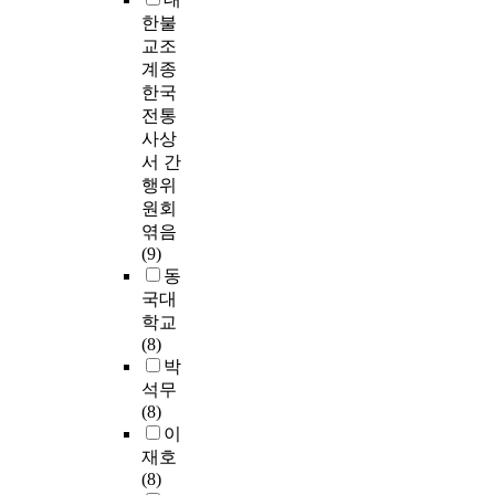
한불
교조
계종
한국
전통
사상
서 간
행위
원회
엮음
(9)
동
국대
학교
(8)
박
석무
(8)
이
재호
(8)