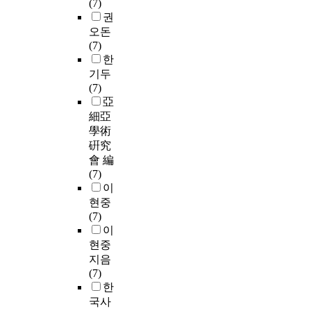
(7)
권
오돈
(7)
한
기두
(7)
亞
細亞
學術
硏究
會 編
(7)
이
현중
(7)
이
현중
지음
(7)
한
국사