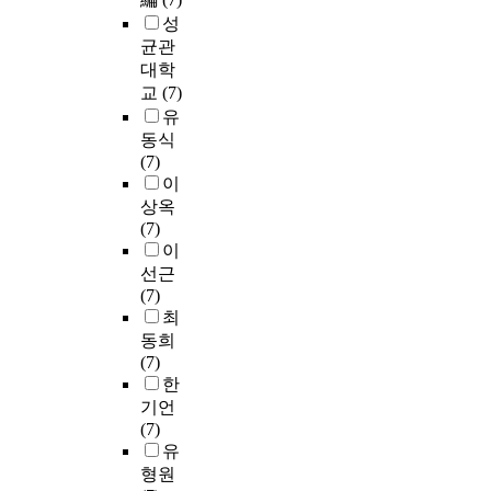
성
균관
대학
교
(7)
유
동식
(7)
이
상옥
(7)
이
선근
(7)
최
동희
(7)
한
기언
(7)
유
형원