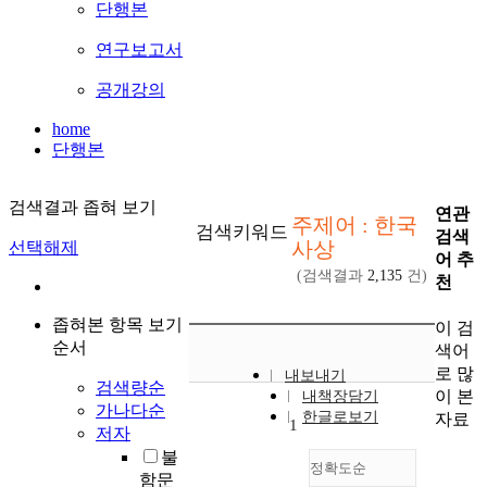
단행본
연구보고서
공개강의
home
단행본
검색결과 좁혀 보기
연관
주제어 : 한국
검색키워드
검색
사상
선택해제
어 추
(검색결과
2,135
건)
천
좁혀본 항목 보기
이 검
순서
색어
로 많
내보내기
검색량순
이 본
내책장담기
가나다순
한글로보기
자료
1
저자
불
정확도순
함문