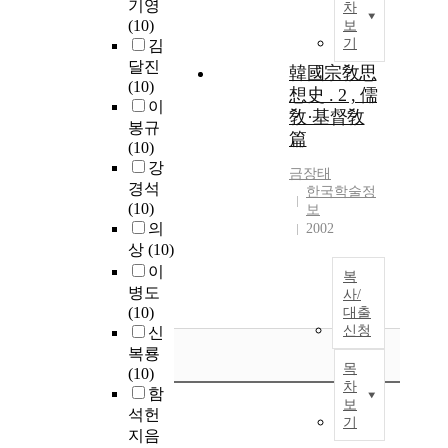
기영
차
(10)
보
기
김
달진
韓國宗敎思
(10)
想史 . 2 , 儒
이
敎·基督敎
봉규
篇
(10)
강
금장태
경석
한국학술정
(10)
보
의
2002
상
(10)
이
복
병도
사/
(10)
대출
신청
신
복룡
목
(10)
차
함
보
석헌
기
지음