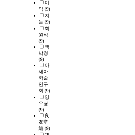
이
익
(9)
지
눌
(9)
최
원식
(9)
백
낙청
(9)
아
세아
학술
연구
회
(9)
양
우당
(9)
良
友堂
編
(9)
대