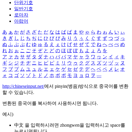
단위기호
일반기호
로마자
아랍어
あ
ぁ
か
が
さ
ざ
た
だ
な
は
ば
ぱ
ま
や
ゃ
ら
わ
ゎ
ん
い
ぃ
き
ぎ
し
じ
ち
ぢ
に
ひ
び
ぴ
み
り
う
ぅ
く
ぐ
す
ず
つ
づ
っ
ぬ
ふ
ぶ
ぷ
む
ゆ
ゅ
る
え
ぇ
け
げ
せ
ぜ
て
で
ね
へ
べ
ぺ
め
れ
お
ぉ
こ
ご
そ
ぞ
と
ど
の
ほ
ぼ
ぽ
も
よ
ょ
ろ
を
ア
ァ
カ
サ
ザ
タ
ダ
ナ
ハ
バ
パ
マ
ヤ
ャ
ラ
ワ
ヮ
ン
イ
ィ
キ
ギ
シ
ジ
チ
ヂ
ニ
ヒ
ビ
ピ
ミ
リ
ウ
ゥ
ク
グ
ス
ズ
ツ
ヅ
ッ
ヌ
フ
ブ
プ
ム
ユ
ュ
ル
エ
ェ
ケ
ゲ
セ
ゼ
テ
デ
ヘ
ベ
ペ
メ
レ
オ
ォ
コ
ゴ
ソ
ゾ
ト
ド
ノ
ホ
ボ
ポ
モ
ヨ
ョ
ロ
ヲ
―
http://chineseinput.net/
에서 pinyin(병음)방식으로 중국어를 변환
할 수 있습니다.
변환된 중국어를 복사하여 사용하시면 됩니다.
예시)
中文 을 입력하시려면
zhongwen
을 입력하시고 space를
누르시면됩니다.