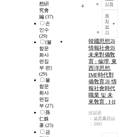
想硏
신청
4
究會
목
編
(37)
차
손
보
인수
기
(29)
韓國思想과
[불
情報社會와
함문
未來對備敎
화사
育 : 倫理, 東
편집
부 편]
西洋思想,
(29)
IMF時代對
불
備敎育과 情
함문
報社會時代
화사
職業 및 未
편집
來敎育 . I·II
부
(27)
孫
서상권
보문출판사
仁銖
2002
著
(25)
금