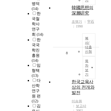
기
병덕
韓國思想의
(14)
深層硏究
한
국철
조명기
宇石
학사
1990
연구
회
(14)
복
한
사/
국국
대출
학진
신청
8
흥원
(14)
목
임
차
보
형택
기
(13)
다
한국교육사
산학
상의 전개와
연구
발전
원 편
(12)
이승원
김
보고사
2002