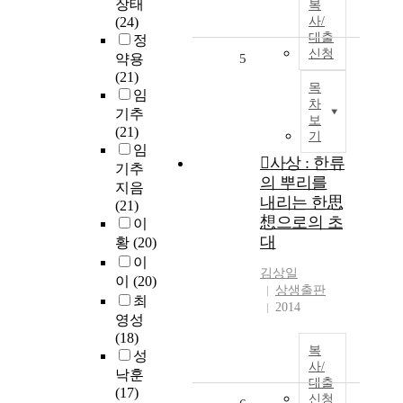
장태
복
(24)
사/
대출
정
신청
약용
5
(21)
목
임
차
기추
보
(21)
기
임
사상 : 한류
기추
의 뿌리를
지음
내리는 한思
(21)
想으로의 초
이
대
황
(20)
이
김상일
이
(20)
상생출판
최
2014
영성
(18)
복
성
사/
낙훈
대출
(17)
신청