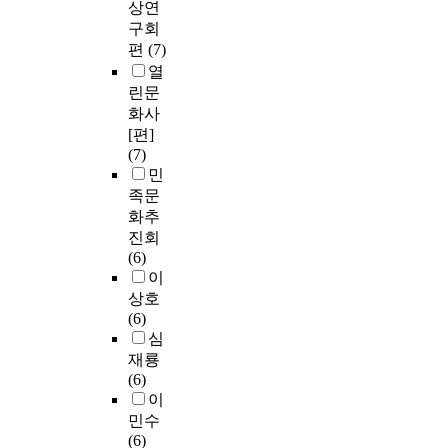
상연
구회
편
(7)
열
린문
화사
[편]
(7)
민
족문
화추
진회
(6)
이
상호
(6)
심
재룡
(6)
이
민수
(6)