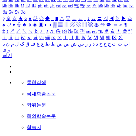
㎒
㎓
㎔
Ω
㏀
㏁
㎊
㎋
㎌
㏖
㏅
㎭
㎮
㎯
㏛
㎩
㎪
㎫
㎬
㏝
㏐
㏓
㏃
㏉
㏜
㏆
§
※
☆
★
○
●
◎
◇
◆
□
■
△
▽
→
←
↑
↓
↔
〓
◁
◀
▷
▶
♤
♠
♡
♥
♧
♣
⊙
◈
▣
◐
◑
▒
▤
▥
▨
▧
▦
▩
♨
☏
☎
☜
☞
¶
†
‡
↕
↗
↙
↖
↘
♭
♩
♪
♬
㉿
㈜
№
㏇
™
㏂
㏘
℡
＃
＆
＊
＠
ª
º
ⅰ
ⅱ
ⅲ
ⅳ
ⅴ
ⅵ
ⅶ
ⅷ
ⅸ
ⅹ
Ⅰ
Ⅱ
Ⅲ
Ⅳ
Ⅴ
Ⅵ
Ⅶ
Ⅷ
Ⅸ
Ⅹ
ا
ب
ت
ث
ج
ح
خ
د
ذ
ر
ز
س
ش
ص
ض
ط
ظ
ع
غ
ف
ق
ک
ل
م
ن
ه
و
ی
닫기
통합검색
국내학술논문
학위논문
해외학술논문
학술지