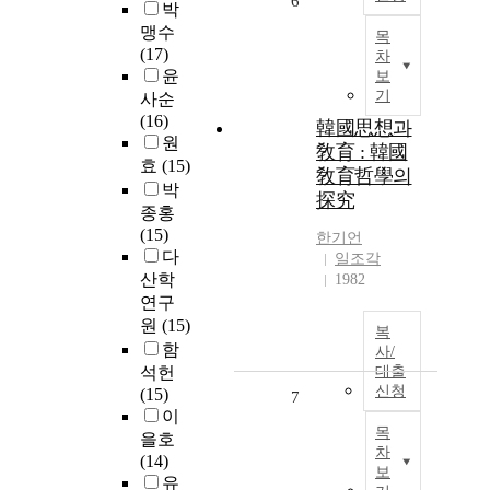
6
박
맹수
목
(17)
차
윤
보
기
사순
(16)
韓國思想과
원
敎育 : 韓國
효
(15)
敎育哲學의
박
探究
종홍
(15)
한기언
다
일조각
산학
1982
연구
원
(15)
복
함
사/
석헌
대출
신청
(15)
7
이
목
을호
차
(14)
보
유