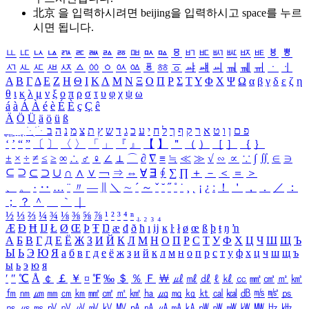
北京 을 입력하시려면
beijing
을 입력하시고 space를 누르
시면 됩니다.
ㅥ
ㅦ
ㅧ
ㅨ
ㅩ
ㅪ
ㅫ
ㅬ
ㅭ
ㅮ
ㅯ
ㅰ
ㅱ
ㅲ
ㅳ
ㅴ
ㅵ
ㅶ
ㅷ
ㅸ
ㅹ
ㅺ
ㅻ
ㅼ
ㅽ
ㅾ
ㅿ
ㆀ
ㆁ
ㆂ
ㆃ
ㆄ
ㆅ
ㆆ
ㆇ
ㆈ
ㆉ
ㆊ
ㆋ
ㆌ
ㆍ
ㆎ
Α
Β
Γ
Δ
Ε
Ζ
Η
Θ
Ι
Κ
Λ
Μ
Ν
Ξ
Ο
Π
Ρ
Σ
Τ
Υ
Φ
Χ
Ψ
Ω
α
β
γ
δ
ε
ζ
η
θ
ι
κ
λ
μ
ν
ξ
ο
π
ρ
σ
τ
υ
φ
χ
ψ
ω
á
à
Á
À
é
è
É
È
ç
Ç
ê
Ä
Ö
Ü
ä
ö
ü
ß
ְ
ֳ
ֲ
ֱ
ָ
ַ
ֵ
ֶ
ִ
ֹ
ּ
ֻ
ׂ
ׁ
ּ
ב
ה
נ
מ
צ
ת
ץ
ש
ד
ג
כ
ע
י
ח
ל
ך
ף
ק
ר
א
ט
ו
ן
ם
פ
‘
’
“
”
〔
〕
〈
〉
「
」
『
』
【
】
＂
（
）
［
］
｛
｝
±
×
÷
≠
≤
≥
∞
∴
♂
♀
∠
⊥
⌒
∂
∇
≡
≒
≪
≫
√
∽
∝
∵
∫
∬
∈
∋
⊆
⊇
⊂
⊃
∪
∩
∧
∨
￢
⇒
⇔
∀
∃
∮
∑
∏
＋
－
＜
＝
＞
、
。
·
‥
…
¨
〃
―
∥
＼
∼
´
～
ˇ
˘
˝
˚
˙
¸
˛
¡
¿
ː
！
＇
，
．
／
：
；
？
＾
＿
｀
｜
½
⅓
⅔
¼
¾
⅛
⅜
⅝
⅞
¹
²
³
⁴
ⁿ
₁
₂
₃
₄
Æ
Ð
Ħ
Ĳ
Ł
Ø
Œ
Þ
Ŧ
Ŋ
æ
đ
ð
ħ
ı
ĳ
ĸ
ŀ
ł
ø
œ
ß
þ
ŧ
ŋ
ŉ
А
Б
В
Г
Д
Е
Ё
Ж
З
И
Й
К
Л
М
Н
О
П
Р
С
Т
У
Ф
Х
Ц
Ч
Ш
Щ
Ъ
Ы
Ь
Э
Ю
Я
а
б
в
г
д
е
ё
ж
з
и
й
к
л
м
н
о
п
р
с
т
у
ф
х
ц
ч
ш
щ
ъ
ы
ь
э
ю
я
′
″
℃
Å
￠
￡
￥
¤
℉
‰
＄
％
Ｆ
￦
㎕
㎖
㎗
ℓ
㎘
㏄
㎣
㎤
㎥
㎦
㎙
㎚
㎛
㎜
㎝
㎞
㎟
㎠
㎡
㎢
㏊
㎍
㎎
㎏
㏏
㎈
㎉
㏈
㎧
㎨
㎰
㎱
㎲
㎳
㎴
㎵
㎶
㎷
㎸
㎹
㎀
㎁
㎂
㎃
㎄
㎺
㎻
㎽
㎾
㎿
㎐
㎑