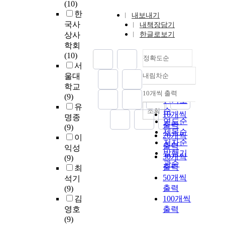
(10)
한
내보내기
국사
내책장담기
상사
한글로보기
학회
(10)
정확도순
서
울대
내림차순
정확도
학교
순
10개씩 출력
(9)
내림차순
인기도
유
순
조회
10개씩
명종
연도순
출력
(9)
제목순
20개씩
이
저자순
출력
익성
발행기
30개씩
(9)
관순
출력
최
50개씩
석기
출력
(9)
김
100개씩
영호
출력
(9)