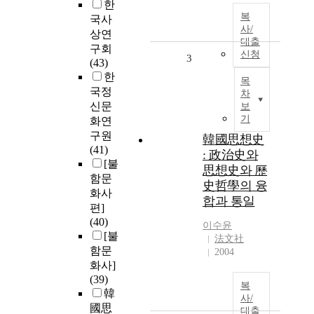
한
복
국사
사/
상연
대출
구회
신청
3
(43)
한
목
국정
차
신문
보
기
화연
구원
韓國思想史
(41)
: 政治史와
[불
思想史와 歷
함문
史哲學의 융
화사
합과 통일
편]
(40)
이수윤
[불
法文社
함문
2004
화사]
(39)
복
韓
사/
國思
대출