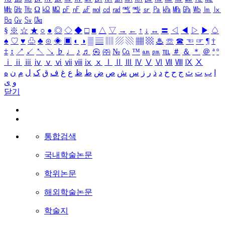
㎒
㎓
㎔
Ω
㏀
㏁
㎊
㎋
㎌
㏖
㏅
㎭
㎮
㎯
㏛
㎩
㎪
㎫
㎬
㏝
㏐
㏓
㏃
㏉
㏜
㏆
§
※
☆
★
○
●
◎
◇
◆
□
■
△
▽
→
←
↑
↓
↔
〓
◁
◀
▷
▶
♤
♠
♡
♥
♧
♣
⊙
◈
▣
◐
◑
▒
▤
▥
▨
▧
▦
▩
♨
☏
☎
☜
☞
¶
†
‡
↕
↗
↙
↖
↘
♭
♩
♪
♬
㉿
㈜
№
㏇
™
㏂
㏘
℡
＃
＆
＊
＠
ª
º
ⅰ
ⅱ
ⅲ
ⅳ
ⅴ
ⅵ
ⅶ
ⅷ
ⅸ
ⅹ
Ⅰ
Ⅱ
Ⅲ
Ⅳ
Ⅴ
Ⅵ
Ⅶ
Ⅷ
Ⅸ
Ⅹ
ا
ب
ت
ث
ج
ح
خ
د
ذ
ر
ز
س
ش
ص
ض
ط
ظ
ع
غ
ف
ق
ک
ل
م
ن
ه
و
ی
닫기
통합검색
국내학술논문
학위논문
해외학술논문
학술지