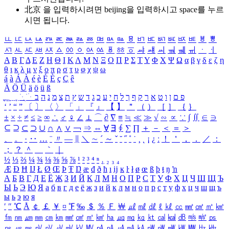
北京 을 입력하시려면
beijing
을 입력하시고 space를 누르
시면 됩니다.
ㅥ
ㅦ
ㅧ
ㅨ
ㅩ
ㅪ
ㅫ
ㅬ
ㅭ
ㅮ
ㅯ
ㅰ
ㅱ
ㅲ
ㅳ
ㅴ
ㅵ
ㅶ
ㅷ
ㅸ
ㅹ
ㅺ
ㅻ
ㅼ
ㅽ
ㅾ
ㅿ
ㆀ
ㆁ
ㆂ
ㆃ
ㆄ
ㆅ
ㆆ
ㆇ
ㆈ
ㆉ
ㆊ
ㆋ
ㆌ
ㆍ
ㆎ
Α
Β
Γ
Δ
Ε
Ζ
Η
Θ
Ι
Κ
Λ
Μ
Ν
Ξ
Ο
Π
Ρ
Σ
Τ
Υ
Φ
Χ
Ψ
Ω
α
β
γ
δ
ε
ζ
η
θ
ι
κ
λ
μ
ν
ξ
ο
π
ρ
σ
τ
υ
φ
χ
ψ
ω
á
à
Á
À
é
è
É
È
ç
Ç
ê
Ä
Ö
Ü
ä
ö
ü
ß
ְ
ֳ
ֲ
ֱ
ָ
ַ
ֵ
ֶ
ִ
ֹ
ּ
ֻ
ׂ
ׁ
ּ
ב
ה
נ
מ
צ
ת
ץ
ש
ד
ג
כ
ע
י
ח
ל
ך
ף
ק
ר
א
ט
ו
ן
ם
פ
‘
’
“
”
〔
〕
〈
〉
「
」
『
』
【
】
＂
（
）
［
］
｛
｝
±
×
÷
≠
≤
≥
∞
∴
♂
♀
∠
⊥
⌒
∂
∇
≡
≒
≪
≫
√
∽
∝
∵
∫
∬
∈
∋
⊆
⊇
⊂
⊃
∪
∩
∧
∨
￢
⇒
⇔
∀
∃
∮
∑
∏
＋
－
＜
＝
＞
、
。
·
‥
…
¨
〃
―
∥
＼
∼
´
～
ˇ
˘
˝
˚
˙
¸
˛
¡
¿
ː
！
＇
，
．
／
：
；
？
＾
＿
｀
｜
½
⅓
⅔
¼
¾
⅛
⅜
⅝
⅞
¹
²
³
⁴
ⁿ
₁
₂
₃
₄
Æ
Ð
Ħ
Ĳ
Ł
Ø
Œ
Þ
Ŧ
Ŋ
æ
đ
ð
ħ
ı
ĳ
ĸ
ŀ
ł
ø
œ
ß
þ
ŧ
ŋ
ŉ
А
Б
В
Г
Д
Е
Ё
Ж
З
И
Й
К
Л
М
Н
О
П
Р
С
Т
У
Ф
Х
Ц
Ч
Ш
Щ
Ъ
Ы
Ь
Э
Ю
Я
а
б
в
г
д
е
ё
ж
з
и
й
к
л
м
н
о
п
р
с
т
у
ф
х
ц
ч
ш
щ
ъ
ы
ь
э
ю
я
′
″
℃
Å
￠
￡
￥
¤
℉
‰
＄
％
Ｆ
￦
㎕
㎖
㎗
ℓ
㎘
㏄
㎣
㎤
㎥
㎦
㎙
㎚
㎛
㎜
㎝
㎞
㎟
㎠
㎡
㎢
㏊
㎍
㎎
㎏
㏏
㎈
㎉
㏈
㎧
㎨
㎰
㎱
㎲
㎳
㎴
㎵
㎶
㎷
㎸
㎹
㎀
㎁
㎂
㎃
㎄
㎺
㎻
㎽
㎾
㎿
㎐
㎑