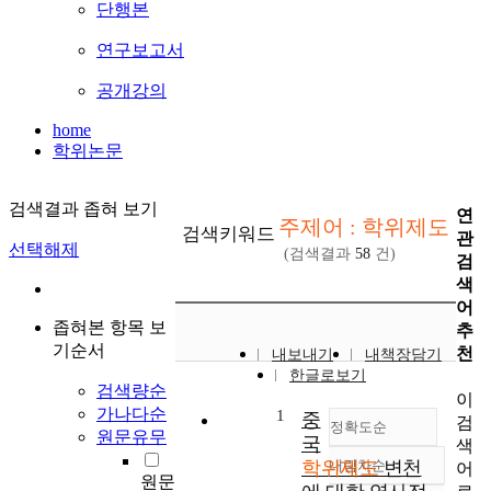
단행본
연구보고서
공개강의
home
학위논문
검색결과 좁혀 보기
연
주제어 : 학위제도
검색키워드
관
선택해제
(검색결과
58
건)
검
색
어
좁혀본 항목 보
추
기순서
천
내보내기
내책장담기
한글로보기
검색량순
이
가나다순
1
중
검
정확도순
원문유무
국
색
학위제도
내림차순
변천
어
정확도
원문