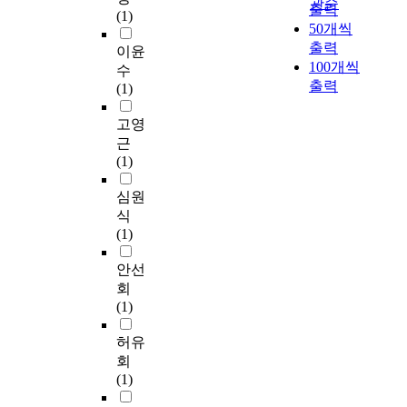
관순
학
출력
이
위하여 앞으로도 끊임
(1)
한
제
50개씩
와
없는 연구가 필요함은
국
에
출력
동
물론 국가·사회적인
이윤
유
대
시
100개씩
지원체제의 구축이 요
수
학
한
에
망된다.
출력
(1)
생
민
노
수
간
인
고영
는
에
의
근
급
서
퇴
(1)
격
제
직
히
도
후
심원
증
의
장
식
가
발
기
(1)
하
전
요
고
역
양
안선
있
량
보
회
으
을
험
(1)
며
발
문
,
휘
제
허유
비
한
도
회
단
학
발
(1)
한
위
생
국
를