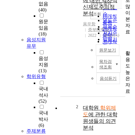
에 대한 역사적
로
순
없음
10개씩 출력
내림차순
많
신제도주의적
인기도
(40)
이
분석
순
조회
10개씩
본
연도순
원문
출력
용우항
자
제목순
있음
20개씩
중부대학교
료
저자순
(18)
출력
2022
국내박사
발행기
음성지원
30개씩
관순
유무
출력
원문보기
활
50개씩
음성
용
출력
목차검
중
지원
도
100개씩
색조회
국
(13)
높
출력
대
학위유형
은
음성듣기
학
자
의
국내
료
학
석사
위
(52)
제
2
대학원
학위제
도
국내
도
에 관한 대학
가
박사
원생들의 의견
정
(6)
분석
착
주제분류