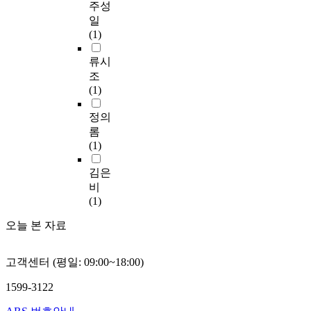
하
주성
만
취
고
일
이
득
있
(1)
아
한
다
닌
촉
.
류시
전
진
우
조
세
작
선
(1)
계
용
,
각
을
중
정의
국
하
국
롬
에
고
은
(1)
서
중
개
중
요
발
김은
국
한
도
비
의
일
상
(1)
학
본
국
문
중
오늘 본 자료
이
을
국
고
익
을
,
히
고객센터 (평일: 09:00~18:00)
침
한
기
략
국
위
1599-3122
한
은
해
정
선