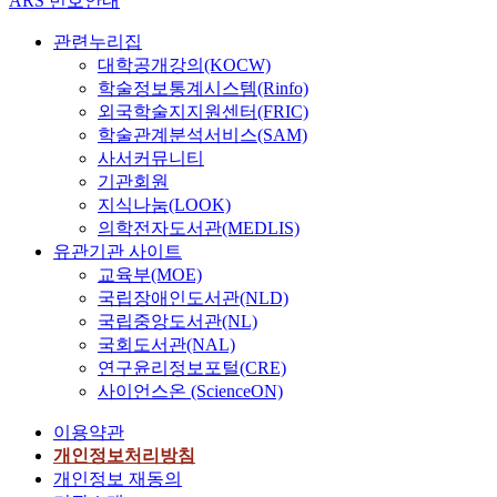
ARS 번호안내
중
상
진
국
적
국
관련누리집
으
인
이
대학공개강의(KOCW)
로
파
다
학술정보통계시스템(Rinfo)
유
괴
.
외국학술지지원센터(FRIC)
학
해
사
학술관계분석서비스(SAM)
을
고
회
사서커뮤니티
떠
등
경
나
기관회원
교
제
고
지식나눔(LOOK)
육
발
있
의학전자도서관(MEDLIS)
제
전
다
유관기관 사이트
도
측
.
교육부(MOE)
변
면
한
국립장애인도서관(NLD)
천
에
국
국립중앙도서관(NL)
하
서
교
국회도서관(NAL)
는
중
육
질
연구윤리정보포털(CRE)
국
과
서
사이언스온 (ScienceON)
은
학
도
노
기
이용약관
학
인
술
개인정보처리방침
위
들
부
를
개인정보 재동의
에
의