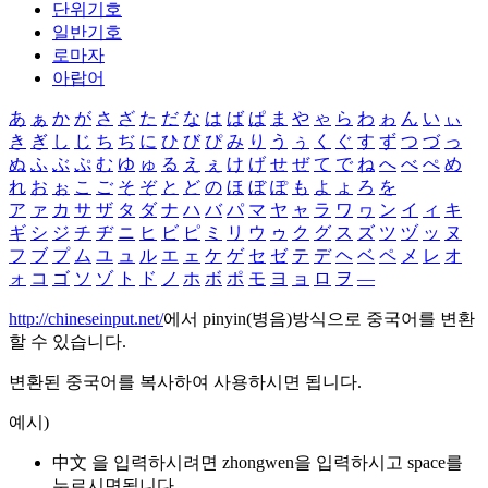
단위기호
일반기호
로마자
아랍어
あ
ぁ
か
が
さ
ざ
た
だ
な
は
ば
ぱ
ま
や
ゃ
ら
わ
ゎ
ん
い
ぃ
き
ぎ
し
じ
ち
ぢ
に
ひ
び
ぴ
み
り
う
ぅ
く
ぐ
す
ず
つ
づ
っ
ぬ
ふ
ぶ
ぷ
む
ゆ
ゅ
る
え
ぇ
け
げ
せ
ぜ
て
で
ね
へ
べ
ぺ
め
れ
お
ぉ
こ
ご
そ
ぞ
と
ど
の
ほ
ぼ
ぽ
も
よ
ょ
ろ
を
ア
ァ
カ
サ
ザ
タ
ダ
ナ
ハ
バ
パ
マ
ヤ
ャ
ラ
ワ
ヮ
ン
イ
ィ
キ
ギ
シ
ジ
チ
ヂ
ニ
ヒ
ビ
ピ
ミ
リ
ウ
ゥ
ク
グ
ス
ズ
ツ
ヅ
ッ
ヌ
フ
ブ
プ
ム
ユ
ュ
ル
エ
ェ
ケ
ゲ
セ
ゼ
テ
デ
ヘ
ベ
ペ
メ
レ
オ
ォ
コ
ゴ
ソ
ゾ
ト
ド
ノ
ホ
ボ
ポ
モ
ヨ
ョ
ロ
ヲ
―
http://chineseinput.net/
에서 pinyin(병음)방식으로 중국어를 변환
할 수 있습니다.
변환된 중국어를 복사하여 사용하시면 됩니다.
예시)
中文 을 입력하시려면
zhongwen
을 입력하시고 space를
누르시면됩니다.