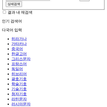
상세검색
결과 내 재검색
인기 검색어
다국어 입력
히라가나
가타카나
중국어
한글고어
그리스문자
프랑스어
독일어
히브리어
괄호기호
학술기호
기술기호
첨자기호
라틴문자
러시아문자