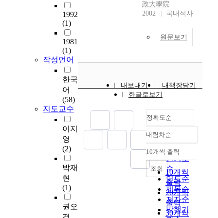
취득할 수 있는 학위
끼
政大學院
발
대
등의 범위를 확대하여
쳐
2002
국내석사
1992
전
수
대학원까지 학점은행
서
(1)
에
명
제를 연계 운영하고,
1
신
원문보기
과
일정한 기준를 갖추고
1981
9
식
실
있는 학력 미달자자에
(1)
9
서
제
작성언어
게도 상위학력의 취득
2
양
수
기회를 개방하고 넷째,
년
식
명
독학학위제 등 학점은
한국
8
이
내보내기
내책장담기
이
행제와 유관한 제도와
어
월
본
한글로보기
지
의 연계성을 강화하여
(58)
2
격
속
학점은행제가 활성화
지도교수
4
적
적
될 수 있도록 하며 마
정확도순
일
으
으
지막으로 학위종별을
이지
한
로
내림차순
로
자율화하고, 평가인정
정확도
영
․
학
증
기관을 확대하여 학위
순
(2)
중
10개씩 출력
위
내림차순
가
의 형평성을 확보하고
인기도
수
제
하
언제, 어디서나, 누구
박재
순
교
조회
10개씩
도
고
나 원하는 교육을 받을
현
이
연도순
출력
를
있
수 있도록 해야 한다.
(1)
후
제목순
새
20개씩
으
이상에서 제시한 방안
중
저자순
로
출력
며
외에도 학점은행제가
권오
국
발행기
운
30개씩
,
지속적으로 발전하기
경
의