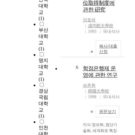
치
位取得制度에
국
대학
에
관한 硏究
은
교
의
비
(1)
해
양호제
약
成均館大學校
세
적
부산
1993
국내석사
워
인
대학
진
발
교
과
복사/대출
전
(1)
거
신청
을
제
이
명지
도
룩
대학
6
학점은행제 운
는
하
교
국
영에 관한 연구
였
(1)
가
고
송춘환
가
오
경상
檀國大學校
필
늘
국립
1998
국내석사
요
날
대학
로
세
교
하
원문보기
계
(1)
는
속
인
지식·정보화, 첨단기
중
인천
재
술화, 세계화로 특징
국
대학
를