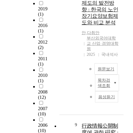
정
제도의 발전방
국
수준과 연계하여 학점
도
2019
향 : 한국의 노인
가
으로 인정받고 학위를
로
(1)
의
장기요양보험제
취득할 수 있는 통로를
정
욕
도와 비교 분석
제공할 뿐만 아니라 급
치
2016
구
변하는 현대사회에서
․
(1)
에
안,다취안
폭증하는 계속 교육 수
경
부산외국어대학
의
요를 수용하여 형식적
2012
제
교 산업·경영대학
해
학력위주의 사회를 실
(2)
․
원
추
질적 능력위주의 사회
사
2025
국내석사
진
2011
로 전환시키는 중요한
회
되
(1)
변수가 되고 있는 제도
각
었
원문보기
로서 이에 대한 사회적
방
으
2010
인식이나 그 의미성이
면
며
(1)
목차검
2
점차 높아지고 있는 실
에
색조회
,
1
정이다. 본 연구는 우
서
2008
국
세
리 나라의 학점운영제
그
(12)
음성듣기
가
기
의 전반적인 현황과 외
두
의
에
국의 유관 제도를 연구
각
2007
운
들
·분석하여 학점은행제
을
(10)
명
어
의 성공적인 정착과 발
드
과
가
전을 위한 과제를 확인
9
2006
行政情報公開制
러
밀
면
하는데 그 목적을 두고
(10)
내
度에 관한 硏究 :