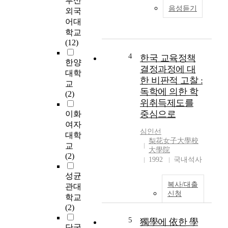
부산
세
는
음성듣기
외국
기
서
어대
에
양
학교
접
의
(12)
어
학
들
4
한국 교육정책
위
한양
어
결정과정에 대
제
대학
세
도
한 비판적 고찰 :
교
계
를
독학에 의한 학
(2)
각
참
위취득제도를
국
고
중심으로
이화
의
하
여자
치
여
심인선
대학
열
등
梨花女子大學校
교
한
장
大學院
(2)
경
1992
국내석사
하
쟁
였
성균
구
고
복사/대출
관대
도
,
신청
속
학교
봉
에
(2)
건
서
5
獨學에 依한 學
통
단국
중