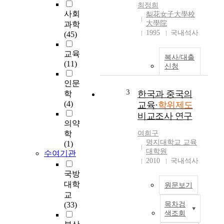
되
최정희
기
사회
梨花女子大學校
까
大學院
과학
지
1995
국내석사
(45)
네
가
교육
복사/대출
지
(11)
신청
역
사
인문
적
3
한국과 중국의
학
시
(4)
교육·
학위제도
기
비교조사 연구
가
의약
걸
학
여희구
렸
명지대학교 교육
(1)
다
대학원
수여기관
2010
국내석사
.
청
국방
나
대학
원문보기
라
교
말
(33)
목차검
2
기
색조회
1
에