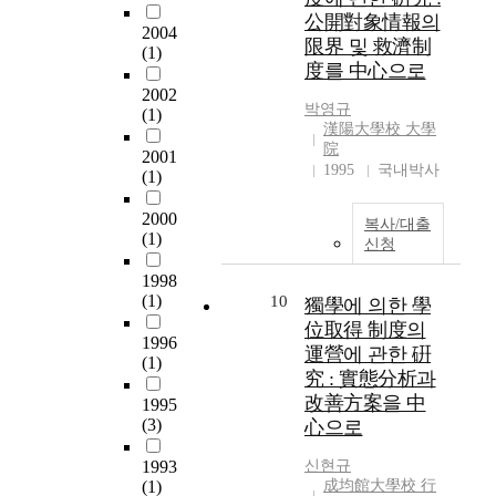
접
서
수행되었다. 연구의 방
고
公開對象情報의
하
삶
2004
법으로는 학점은행제
있
限界 및 救濟制
게
(1)
의
와 관한 각종 선행연구
다
度를 中心으로
연
질
와 교육부의 내부 행정
.
관
2002
향
자료를 분석·연구하였
이
박영규
되
(1)
상
다. 이러한 연구·분석
러
漢陽大學校 大學
어
과
을 거쳐 앞으로 학점은
한
院
2001
함
의
행제에서 해결되어야
1995
국내박사
중
(1)
께
료
할 발전과제를 제시하
국
태
기
면 다음과 같다. 첫째,
의
2000
어
복사/대출
술
평가인정기관 선정에
발
(1)
신청
났
의
있어 공정성, 객관성
전
다
급
및 전문성이 확보 될
1998
은
.
속
수 있어야 하고 둘째,
(1)
10
獨學에 의한 學
학
민
한
다양한 학점취득원이
문
位取得 制度의
국
발
1996
개발되어 원격교육에
분
運營에 관한 硏
시
(1)
전
의한 학습은 물론 직업
야
究 : 實態分析과
기
으
경력이나 생활경험까
에
改善方案을 中
의
1995
로
지도 학점으로 인정받
도
고
(3)
心으로
인
을 수 있는 방안이 마
영
등
간
련되어져야 하며 셋째,
향
1993
신현규
교
의
학점은행제에 의하여
을
(1)
成均館大學校 行
육
기