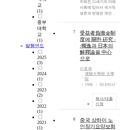
지워진 21세기의 미래
의
교
평
사회에 있어서 국가적
지
(1)
가
생존과 번영은 개인과
위
하
국민의 지적 역량에 의
는
중부
여
존할 수밖에 없으며,
어
대학
선
이에 따라 세계 각국은
7
떤
受益者負擔金制
교
발
교육의 역량을 강화하
선
度에 關한 硏究 :
(1)
할
기 위한 교육개혁에 박
진
:獨逸과 日本의
발행연도
수
차를 가하고 있다. 우
국
解釋論을 中心
없
리 나라도 1954년 2월
과
2025
게
으로
대통령자문기구로 교
비
(3)
되
육개혁위원회를 발족
견
이호용
었
시키고 1995년 5월 31
해
2024
漢陽大學校 大學
다
일 발표된 제1차 교육
보
(1)
院
.
개혁방안에서 "열린교
아
1996
국내박사
학
육사회, 평생학습사
2023
도
위
회" 구축을 위한 제도
(2)
뒤
제
복사/대출
적 기반으로서 학점은
쳐
도
신청
2022
행제가 건의된 바 있
지
의
(1)
다. 학점은행제는 개인
지
발
의 다앙한 학습경험이
8
않
중국 상하이 노
생
2021
나 자격을 정규 전문대
을
인장기요양보험
은
(1)
학이나 대학의 학문적