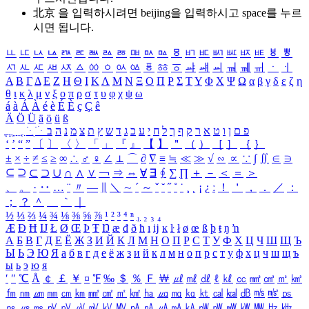
北京 을 입력하시려면
beijing
을 입력하시고 space를 누르
시면 됩니다.
ㅥ
ㅦ
ㅧ
ㅨ
ㅩ
ㅪ
ㅫ
ㅬ
ㅭ
ㅮ
ㅯ
ㅰ
ㅱ
ㅲ
ㅳ
ㅴ
ㅵ
ㅶ
ㅷ
ㅸ
ㅹ
ㅺ
ㅻ
ㅼ
ㅽ
ㅾ
ㅿ
ㆀ
ㆁ
ㆂ
ㆃ
ㆄ
ㆅ
ㆆ
ㆇ
ㆈ
ㆉ
ㆊ
ㆋ
ㆌ
ㆍ
ㆎ
Α
Β
Γ
Δ
Ε
Ζ
Η
Θ
Ι
Κ
Λ
Μ
Ν
Ξ
Ο
Π
Ρ
Σ
Τ
Υ
Φ
Χ
Ψ
Ω
α
β
γ
δ
ε
ζ
η
θ
ι
κ
λ
μ
ν
ξ
ο
π
ρ
σ
τ
υ
φ
χ
ψ
ω
á
à
Á
À
é
è
É
È
ç
Ç
ê
Ä
Ö
Ü
ä
ö
ü
ß
ְ
ֳ
ֲ
ֱ
ָ
ַ
ֵ
ֶ
ִ
ֹ
ּ
ֻ
ׂ
ׁ
ּ
ב
ה
נ
מ
צ
ת
ץ
ש
ד
ג
כ
ע
י
ח
ל
ך
ף
ק
ר
א
ט
ו
ן
ם
פ
‘
’
“
”
〔
〕
〈
〉
「
」
『
』
【
】
＂
（
）
［
］
｛
｝
±
×
÷
≠
≤
≥
∞
∴
♂
♀
∠
⊥
⌒
∂
∇
≡
≒
≪
≫
√
∽
∝
∵
∫
∬
∈
∋
⊆
⊇
⊂
⊃
∪
∩
∧
∨
￢
⇒
⇔
∀
∃
∮
∑
∏
＋
－
＜
＝
＞
、
。
·
‥
…
¨
〃
―
∥
＼
∼
´
～
ˇ
˘
˝
˚
˙
¸
˛
¡
¿
ː
！
＇
，
．
／
：
；
？
＾
＿
｀
｜
½
⅓
⅔
¼
¾
⅛
⅜
⅝
⅞
¹
²
³
⁴
ⁿ
₁
₂
₃
₄
Æ
Ð
Ħ
Ĳ
Ł
Ø
Œ
Þ
Ŧ
Ŋ
æ
đ
ð
ħ
ı
ĳ
ĸ
ŀ
ł
ø
œ
ß
þ
ŧ
ŋ
ŉ
А
Б
В
Г
Д
Е
Ё
Ж
З
И
Й
К
Л
М
Н
О
П
Р
С
Т
У
Ф
Х
Ц
Ч
Ш
Щ
Ъ
Ы
Ь
Э
Ю
Я
а
б
в
г
д
е
ё
ж
з
и
й
к
л
м
н
о
п
р
с
т
у
ф
х
ц
ч
ш
щ
ъ
ы
ь
э
ю
я
′
″
℃
Å
￠
￡
￥
¤
℉
‰
＄
％
Ｆ
￦
㎕
㎖
㎗
ℓ
㎘
㏄
㎣
㎤
㎥
㎦
㎙
㎚
㎛
㎜
㎝
㎞
㎟
㎠
㎡
㎢
㏊
㎍
㎎
㎏
㏏
㎈
㎉
㏈
㎧
㎨
㎰
㎱
㎲
㎳
㎴
㎵
㎶
㎷
㎸
㎹
㎀
㎁
㎂
㎃
㎄
㎺
㎻
㎽
㎾
㎿
㎐
㎑