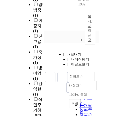
양
1992
방중
(1)
복
이
사/
장지
대
(1)
출
신
진
청
고용
(1)
축
내보내기
가정
내책장담기
(1)
한글로보기
방
여엄
정확도순
(1)
관
내림차순
정확도
익현
순
(1)
10개씩 출력
내림차순
인기도
삼
순
조회
민주
10개씩
연도순
의청
출력
제목순
년단