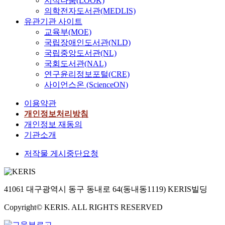
지식나눔(LOOK)
의학전자도서관(MEDLIS)
유관기관 사이트
교육부(MOE)
국립장애인도서관(NLD)
국립중앙도서관(NL)
국회도서관(NAL)
연구윤리정보포털(CRE)
사이언스온 (ScienceON)
이용약관
개인정보처리방침
개인정보 재동의
기관소개
저작물 게시중단요청
41061 대구광역시 동구 동내로 64(동내동1119) KERIS빌딩
Copyright© KERIS. ALL RIGHTS RESERVED