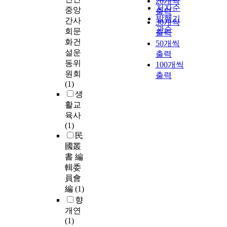
20개씩
저자순
중앙
출력
발행기
간사
30개씩
관순
회문
출력
화건
50개씩
설운
출력
동위
100개씩
원회
출력
(1)
생
활교
육사
(1)
民
國叢
書 編
輯委
員會
編
(1)
향
개연
(1)