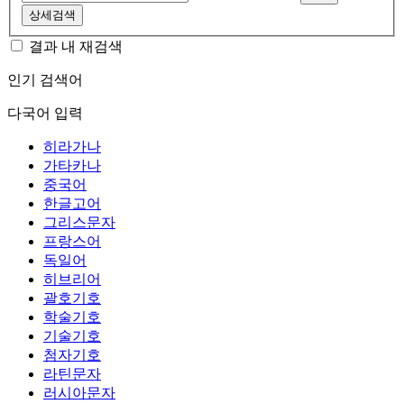
상세검색
결과 내 재검색
인기 검색어
다국어 입력
히라가나
가타카나
중국어
한글고어
그리스문자
프랑스어
독일어
히브리어
괄호기호
학술기호
기술기호
첨자기호
라틴문자
러시아문자