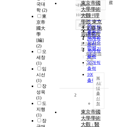
료
東京帝國
국대
내림차순
정확도
大學學術
학
(2)
순
10개씩 출력
大觀 : 理
東
내림차순
인기도
學部 東京
京帝
순
조회
10개씩
天文臺 地
國大
연도순
출력
震硏究所
學
제목순
20개씩
[編]
저자순
동경제국대
출력
(2)
발행기
학
30개씩
오
東京帝國
관순
출력
세창
大學
50개씩
(1)
1942
출력
임
100개씩
시선
복
(1)
출력
사/
장
대
성욱
출
2
(1)
신
도
청
지행
東京帝國
(1)
大學學術
장
大觀 : 醫
군매