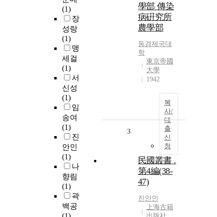
學部 傳染
(1)
病硏究所
장
農學部
성랑
(1)
동경제국대
맹
학
세걸
東京帝國
(1)
大學
서
1942
신성
(1)
복
임
사/
송여
대
(1)
출
3
진
신
청
안인
(1)
民國叢書 .
나
第4編(38-
향림
47)
(1)
곽
진안인
백공
上海古籍
(1)
出版社