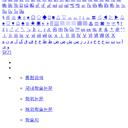
㎒
㎓
㎔
Ω
㏀
㏁
㎊
㎋
㎌
㏖
㏅
㎭
㎮
㎯
㏛
㎩
㎪
㎫
㎬
㏝
㏐
㏓
㏃
㏉
㏜
㏆
§
※
☆
★
○
●
◎
◇
◆
□
■
△
▽
→
←
↑
↓
↔
〓
◁
◀
▷
▶
♤
♠
♡
♥
♧
♣
⊙
◈
▣
◐
◑
▒
▤
▥
▨
▧
▦
▩
♨
☏
☎
☜
☞
¶
†
‡
↕
↗
↙
↖
↘
♭
♩
♪
♬
㉿
㈜
№
㏇
™
㏂
㏘
℡
＃
＆
＊
＠
ª
º
ⅰ
ⅱ
ⅲ
ⅳ
ⅴ
ⅵ
ⅶ
ⅷ
ⅸ
ⅹ
Ⅰ
Ⅱ
Ⅲ
Ⅳ
Ⅴ
Ⅵ
Ⅶ
Ⅷ
Ⅸ
Ⅹ
ا
ب
ت
ث
ج
ح
خ
د
ذ
ر
ز
س
ش
ص
ض
ط
ظ
ع
غ
ف
ق
ک
ل
م
ن
ه
و
ی
닫기
통합검색
국내학술논문
학위논문
해외학술논문
학술지