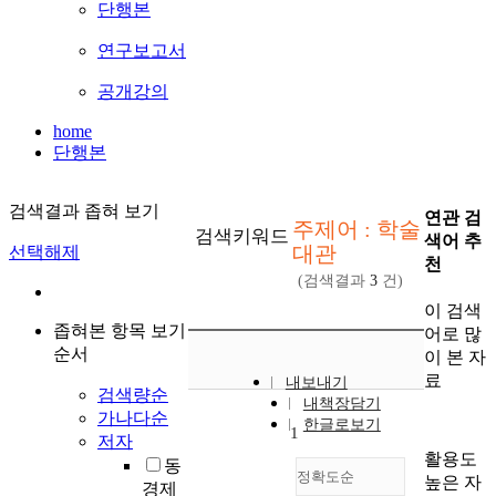
단행본
연구보고서
공개강의
home
단행본
검색결과 좁혀 보기
연관 검
주제어 : 학술
검색키워드
색어 추
대관
선택해제
천
(검색결과
3
건)
이 검색
좁혀본 항목 보기
어로 많
순서
이 본 자
료
내보내기
검색량순
내책장담기
가나다순
한글로보기
1
저자
활용도
동
정확도순
높은 자
경제