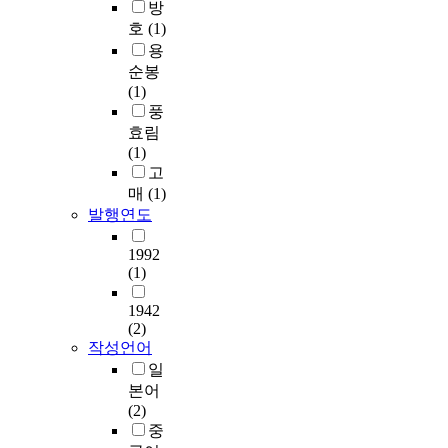
방
호
(1)
용
순봉
(1)
풍
효림
(1)
고
매
(1)
발행연도
1992
(1)
1942
(2)
작성언어
일
본어
(2)
중