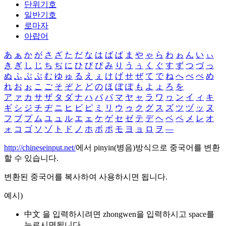
단위기호
일반기호
로마자
아랍어
あ
ぁ
か
が
さ
ざ
た
だ
な
は
ば
ぱ
ま
や
ゃ
ら
わ
ゎ
ん
い
ぃ
き
ぎ
し
じ
ち
ぢ
に
ひ
び
ぴ
み
り
う
ぅ
く
ぐ
す
ず
つ
づ
っ
ぬ
ふ
ぶ
ぷ
む
ゆ
ゅ
る
え
ぇ
け
げ
せ
ぜ
て
で
ね
へ
べ
ぺ
め
れ
お
ぉ
こ
ご
そ
ぞ
と
ど
の
ほ
ぼ
ぽ
も
よ
ょ
ろ
を
ア
ァ
カ
サ
ザ
タ
ダ
ナ
ハ
バ
パ
マ
ヤ
ャ
ラ
ワ
ヮ
ン
イ
ィ
キ
ギ
シ
ジ
チ
ヂ
ニ
ヒ
ビ
ピ
ミ
リ
ウ
ゥ
ク
グ
ス
ズ
ツ
ヅ
ッ
ヌ
フ
ブ
プ
ム
ユ
ュ
ル
エ
ェ
ケ
ゲ
セ
ゼ
テ
デ
ヘ
ベ
ペ
メ
レ
オ
ォ
コ
ゴ
ソ
ゾ
ト
ド
ノ
ホ
ボ
ポ
モ
ヨ
ョ
ロ
ヲ
―
http://chineseinput.net/
에서 pinyin(병음)방식으로 중국어를 변환
할 수 있습니다.
변환된 중국어를 복사하여 사용하시면 됩니다.
예시)
中文 을 입력하시려면
zhongwen
을 입력하시고 space를
누르시면됩니다.