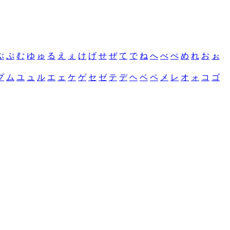
ぶ
ぷ
む
ゆ
ゅ
る
え
ぇ
け
げ
せ
ぜ
て
で
ね
へ
べ
ぺ
め
れ
お
ぉ
プ
ム
ユ
ュ
ル
エ
ェ
ケ
ゲ
セ
ゼ
テ
デ
ヘ
ベ
ペ
メ
レ
オ
ォ
コ
ゴ