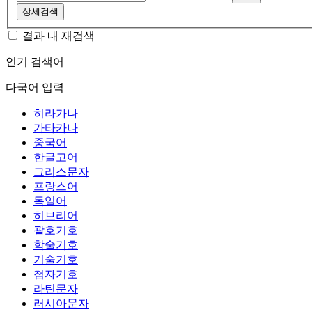
상세검색
결과 내 재검색
인기 검색어
다국어 입력
히라가나
가타카나
중국어
한글고어
그리스문자
프랑스어
독일어
히브리어
괄호기호
학술기호
기술기호
첨자기호
라틴문자
러시아문자