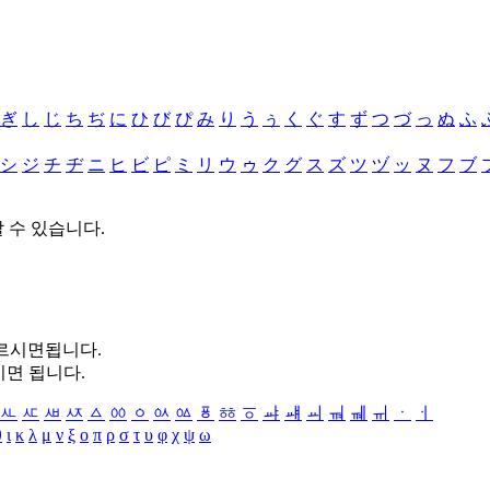
ぎ
し
じ
ち
ぢ
に
ひ
び
ぴ
み
り
う
ぅ
く
ぐ
す
ず
つ
づ
っ
ぬ
ふ
シ
ジ
チ
ヂ
ニ
ヒ
ビ
ピ
ミ
リ
ウ
ゥ
ク
グ
ス
ズ
ツ
ヅ
ッ
ヌ
フ
ブ
할 수 있습니다.
누르시면됩니다.
시면 됩니다.
ㅻ
ㅼ
ㅽ
ㅾ
ㅿ
ㆀ
ㆁ
ㆂ
ㆃ
ㆄ
ㆅ
ㆆ
ㆇ
ㆈ
ㆉ
ㆊ
ㆋ
ㆌ
ㆍ
ㆎ
θ
ι
κ
λ
μ
ν
ξ
ο
π
ρ
σ
τ
υ
φ
χ
ψ
ω