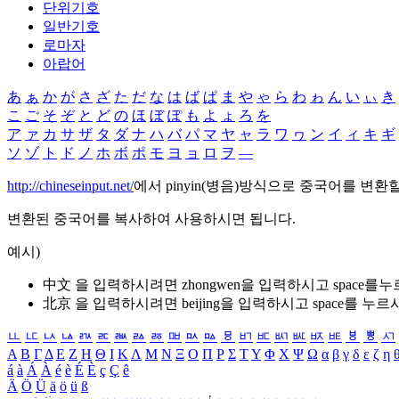
단위기호
일반기호
로마자
아랍어
あ
ぁ
か
が
さ
ざ
た
だ
な
は
ば
ぱ
ま
や
ゃ
ら
わ
ゎ
ん
い
ぃ
き
こ
ご
そ
ぞ
と
ど
の
ほ
ぼ
ぽ
も
よ
ょ
ろ
を
ア
ァ
カ
サ
ザ
タ
ダ
ナ
ハ
バ
パ
マ
ヤ
ャ
ラ
ワ
ヮ
ン
イ
ィ
キ
ギ
ソ
ゾ
ト
ド
ノ
ホ
ボ
ポ
モ
ヨ
ョ
ロ
ヲ
―
http://chineseinput.net/
에서 pinyin(병음)방식으로 중국어를 변환
변환된 중국어를 복사하여 사용하시면 됩니다.
예시)
中文 을 입력하시려면
zhongwen
을 입력하시고 space를
北京 을 입력하시려면
beijing
을 입력하시고 space를 누르
ㅥ
ㅦ
ㅧ
ㅨ
ㅩ
ㅪ
ㅫ
ㅬ
ㅭ
ㅮ
ㅯ
ㅰ
ㅱ
ㅲ
ㅳ
ㅴ
ㅵ
ㅶ
ㅷ
ㅸ
ㅹ
ㅺ
Α
Β
Γ
Δ
Ε
Ζ
Η
Θ
Ι
Κ
Λ
Μ
Ν
Ξ
Ο
Π
Ρ
Σ
Τ
Υ
Φ
Χ
Ψ
Ω
α
β
γ
δ
ε
ζ
η
á
à
Á
À
é
è
É
È
ç
Ç
ê
Ä
Ö
Ü
ä
ö
ü
ß