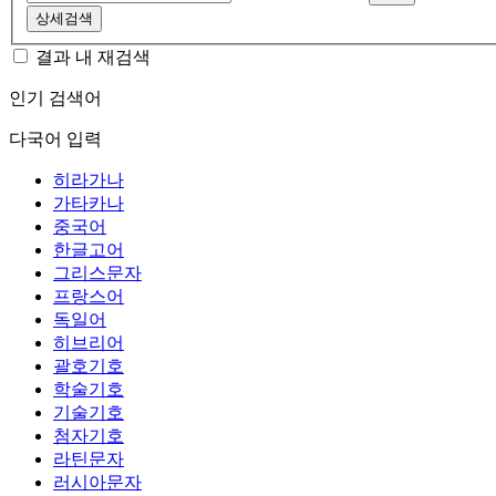
상세검색
결과 내 재검색
인기 검색어
다국어 입력
히라가나
가타카나
중국어
한글고어
그리스문자
프랑스어
독일어
히브리어
괄호기호
학술기호
기술기호
첨자기호
라틴문자
러시아문자