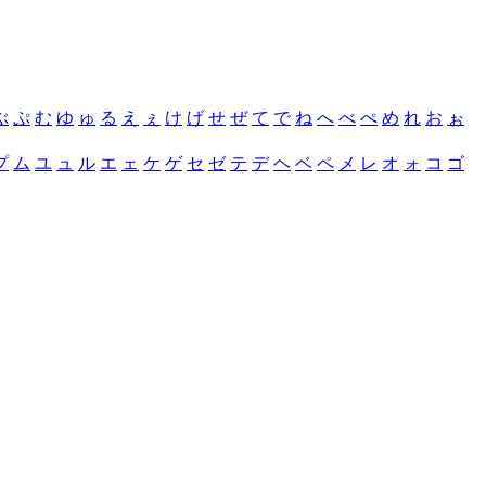
ぶ
ぷ
む
ゆ
ゅ
る
え
ぇ
け
げ
せ
ぜ
て
で
ね
へ
べ
ぺ
め
れ
お
ぉ
プ
ム
ユ
ュ
ル
エ
ェ
ケ
ゲ
セ
ゼ
テ
デ
ヘ
ベ
ペ
メ
レ
オ
ォ
コ
ゴ