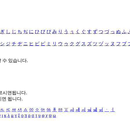
ぎ
し
じ
ち
ぢ
に
ひ
び
ぴ
み
り
う
ぅ
く
ぐ
す
ず
つ
づ
っ
ぬ
ふ
シ
ジ
チ
ヂ
ニ
ヒ
ビ
ピ
ミ
リ
ウ
ゥ
ク
グ
ス
ズ
ツ
ヅ
ッ
ヌ
フ
ブ
할 수 있습니다.
누르시면됩니다.
시면 됩니다.
ㅻ
ㅼ
ㅽ
ㅾ
ㅿ
ㆀ
ㆁ
ㆂ
ㆃ
ㆄ
ㆅ
ㆆ
ㆇ
ㆈ
ㆉ
ㆊ
ㆋ
ㆌ
ㆍ
ㆎ
θ
ι
κ
λ
μ
ν
ξ
ο
π
ρ
σ
τ
υ
φ
χ
ψ
ω