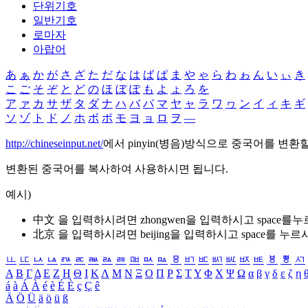
단위기호
일반기호
로마자
아랍어
あ
ぁ
か
が
さ
ざ
た
だ
な
は
ば
ぱ
ま
や
ゃ
ら
わ
ゎ
ん
い
ぃ
き
こ
ご
そ
ぞ
と
ど
の
ほ
ぼ
ぽ
も
よ
ょ
ろ
を
ア
ァ
カ
サ
ザ
タ
ダ
ナ
ハ
バ
パ
マ
ヤ
ャ
ラ
ワ
ヮ
ン
イ
ィ
キ
ギ
ソ
ゾ
ト
ド
ノ
ホ
ボ
ポ
モ
ヨ
ョ
ロ
ヲ
―
http://chineseinput.net/
에서 pinyin(병음)방식으로 중국어를 변환
변환된 중국어를 복사하여 사용하시면 됩니다.
예시)
中文 을 입력하시려면
zhongwen
을 입력하시고 space를
北京 을 입력하시려면
beijing
을 입력하시고 space를 누르
ㅥ
ㅦ
ㅧ
ㅨ
ㅩ
ㅪ
ㅫ
ㅬ
ㅭ
ㅮ
ㅯ
ㅰ
ㅱ
ㅲ
ㅳ
ㅴ
ㅵ
ㅶ
ㅷ
ㅸ
ㅹ
ㅺ
Α
Β
Γ
Δ
Ε
Ζ
Η
Θ
Ι
Κ
Λ
Μ
Ν
Ξ
Ο
Π
Ρ
Σ
Τ
Υ
Φ
Χ
Ψ
Ω
α
β
γ
δ
ε
ζ
η
á
à
Á
À
é
è
É
È
ç
Ç
ê
Ä
Ö
Ü
ä
ö
ü
ß