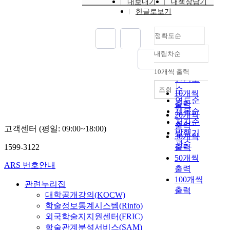
원인으로 적용타당성
내보내기
내책장담기
델은 GIS
에
이 매우 낮았다. (3) 을
한글로보기
(Geographical
따
숙도지역의 경우, 표준
Information System)를
른
관입시험의 N치와 콘
이용하게 개발되었으
정확도순
시
관입시험의 qc값이 커
며 토양섬분과 지형적
화
질수록 정규화된 침하
내림차순
특성을 구 분하여 유역
방
정확도
량은 작아지는 일반적
내에서 연구 지역을 더
조
순
10개씩 출력
인 경향을 보였다. 그
내림차순
세분할 수 있다. 또한
제
인기도
리고 모래층의 침하량
SWRRBWQ 모델은 토
내
순
조회
10개씩
은 적절한 탄성계수의
양 성분을 구체적으로
측
연도순
선정과 연직배수재의
출력
입력시킴으로서 지하
의
제목순
관입에 의하여 발생된
20개씩
수의 유량과 증발 증산
해
저자순
침하량(SPBD)의 고려
출력
고객센터 (평일: 09:00~18:00)
량까지 고려할 수 있
수
발행기
유무에 지배적인 영향
30개씩
다. 이러한 점은 지금
특
관순
을 받는 것으로 나타났
1599-3122
출력
까지 개발된 비점오염
성
으며, 새로이 제안된
50개씩
원의 모델에서 찾아볼
과
ARS 번호안내
경험식을 적용한 결과
출력
수 없는 큰 장점이다.
수
는 실제 계측된 침하량
100개씩
본 연구에서는
질
관련누리집
과 좋은 일치를 보였
ARC/INFO system을
출력
의
대학공개강의(KOCW)
다. (4) N-value를 이용
이용하여 지리적 자료
변
학술정보통계시스템(Rinfo)
한 DeBeer(1952)의 경
가 제공되었다. 본 연
화
외국학술지지원센터(FRIC)
험침하식에 지반의 세
구의 목적으로서는 다
를
학술관계분석서비스(SAM)
립분의 함유 상태를 고