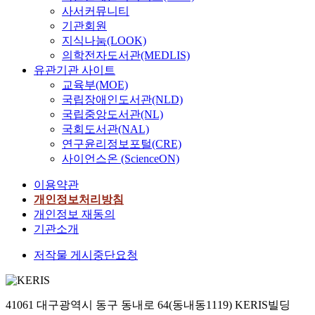
양한 토지이용에 따른
파
려하여 수정한 식을 적
사서커뮤니티
빗물에 의해유입되는
악
용한 결자와 CPT-qc를
기관회원
영양 염류의 양 및 수
하
이용한 DeBeer(1952)
지식나눔(LOOK)
질 변화를 예측하는 것
기
의 경험침하식의 적용
의학전자도서관(MEDLIS)
이고 두 번째로는 농경
위
결과는 본 연구지역의
유관기관 사이트
비점오염 전산 모형을
하
최종계측침하량의
교육부(MOE)
도심지형에 맞게 개발
여
80∼110%까지 일치하
국립장애인도서관(NLD)
연구하는데 있다. 본
조
였다. 토질특성을 고려
국립중앙도서관(NL)
연구 결과 는 미국
간
하여 수정된 기존 경험
South Carolina 주 환
대
국회도서관(NAL)
식들과 역해석을 통한
경부에서 Chaleston 항
처
연구윤리정보포털(CRE)
제안식은 낙동강 하구
구의 토지 개발에 사용
리
사이언스온 (ScienceON)
일대의 사질토층의 침
되었고 또한 현재 계획
가
하산정에 근사적으로
이용약관
중인 휴양지 개발 계획
가
사용가능할 것으로 기
에 앞서 토지 개발에
능
개인정보처리방침
대된다. At the most
따른 수질 영향 평가에
하
개인정보 재동의
reclamation sites in the
쓰고 있는 중이다.
고
기관소개
mouth of Nakdong
밀
river, settlement
저작물 게시중단요청
도
observed two or four
류
times larger than
와
designed one, the
조
41061 대구광역시 동구 동내로 64(동내동1119) KERIS빌딩
underestimation of
력