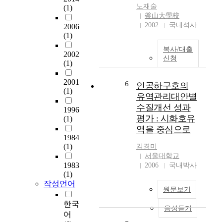
경우 배출지점이나 배
노재술
(1)
구과정을 통하여 얻어
출량을 측정하기가 힘
釜山大學校
진 결론을 요약하면 다
들뿐만 아니라 통제하
2002
국내석사
2006
음과 같다. (1)
기가 매우 어렵고 지형
(1)
DeBeer(1952)가 제안
이나 지질, 토지 이용
한 즉시침하량을 구하
복사/대출
형태에 따라 성분과 양
2002
는 반 경험식을 이용한
신청
이 크게 변한다. 비점
(1)
녹산 지역에 대한 설계
오염원에서의 오염 물
는 매우 과소평가되었
2001
질의 예측이나 통제로
6
인공하구호의
다. 이의 원인은 우선
(1)
서 가장 효율적인 방
유역관리대안별
모래층내에 세립질이
법은 전산 모형의 연구
수질개선 성과
다량 포함되어 있는 상
1996
및 개발이다. 비점오염
평가 : 시화호유
태를 설계시 충분히 고
(1)
전산 모형은 일반적으
려하지 못한 것으로 보
역을 중심으로
로 토지 형태에 따라
1984
인다. 다량의 세립질은
나누어지는데 도시 유
(1)
김경미
압밀침하 및 크리프침
역형과 농림유역형으
서울대학교
하를 유발하여 더 많은
로 나누어지다. 본 연
1983
2006
국내박사
침하가 발생한다. 또
구는 미국 농업 연구원
(1)
한, 사질토층의 두께산
(U.S. Agricultural
작성언어
정의 오차와 공사중의
원문보기
Research Service)에서
진동 등의 영향 등이
개발된 SWRRBWQ
한국
과다침하의 원인으로
음성듣기
(simulation of Water
어
추정된다. 상대적으로
Quality Resource for