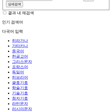
상세검색
결과 내 재검색
인기 검색어
다국어 입력
히라가나
가타카나
중국어
한글고어
그리스문자
프랑스어
독일어
히브리어
괄호기호
학술기호
기술기호
첨자기호
라틴문자
러시아문자