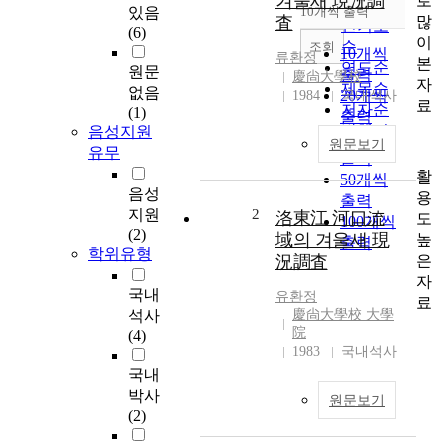
겨울새 現況調
로
순
있음
10개씩 출력
내림차순
많
査
인기도
(6)
이
순
조회
10개씩
류환정
본
연도순
원문
출력
慶尙大學校
자
제목순
없음
20개씩
1984
국내석사
료
저자순
(1)
출력
발행기
음성지원
30개씩
원문보기
관순
유무
출력
활
50개씩
음성
용
출력
지원
2
洛東江 河口流
도
100개씩
(2)
域의 겨울새 現
높
출력
학위유형
은
況調査
자
국내
유환정
료
석사
慶尙大學校 大學
院
(4)
1983
국내석사
국내
박사
원문보기
(2)