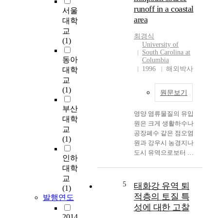
가 두터워서 사질토에
runoff in a coastal
서울
대한 침하량을 정확히
area
대학
예측하는 것도 몹시 중
교
요하다. 본 논문에서는
최경식
(1)
지층내에 광범위하게
University of
분포하고 있으며, 점토
South Carolina at
동아
Columbia
지반과 더불어 과다침
1996
해외박사
대학
하가 발생하고 있는 사
교
질토지반의 침하특성
(1)
을 분석한다. 그리고
원문보기
낙동강 하구지역에 위
부산
치한 녹산국가공단지
영양 염류물질의 유입
대학
역 및 을숙도지역의 설
원은 크게 생활하수나
교
계침하량이 실측침하
공장폐수 같은 점오염
(1)
량에 비하여 아주 과소
원과 강우시 농경지나
예측되었던 이유를 규
도시 유역으로보터 발
인하
명하며, 기존의 경험식
생하는 비점오염원으
대학
의 올바른 적용 및 계
로 분류할 수 있다. 점
교
측침하량을 이용한 역
오염원은 발생위치와
5
태화강 유역 퇴
(1)
해석을 통하여 이 지역
발생량을 판별될 수 있
적층의 토질 특
발행연도
에 적용할 수 있는 경
으며 통제가 비교적 용
성에 대한 고찰
험침하량공식을 찾고
이하나 비 점오염원의
2014
자 하였다. 이러한 연