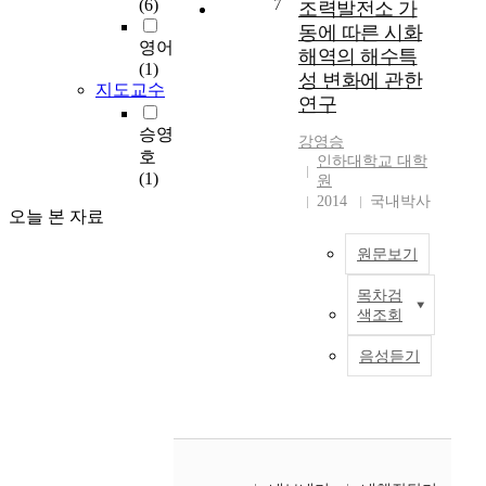
(6)
7
조력발전소 가
세립질이 많은 사질지
Rural Basin - Water
동에 따른 시화
반은 N치는 작게, 정규
Quality) 전산 모델과
영어
화된 침하량은 크게 나
해역의 해수특
AGNPS (Agricultural
(1)
오는 경향을 보였다.
성 변화에 관한
Non-point Source
지도교수
비슷한 상대밀도를 가
연구
Runoff) 전산 모형을
진 지반의 정규화된 침
이용하여 비점오염원
승영
하량은 사질토층내의
강영승
에서 배출되는 오염물
호
인하대학교 대학
세립토의 함유율에 근
질량을 예측하였다.
(1)
원
사적으로 비례하는 경
AGNPS는미국의 U.S.
2014
국내박사
향을 보였다. (2)
Agricultural Research
오늘 본 자료
DeBeer(1967)의 경험
Service, U.S. Soil
식에 세립분의 함유상
원문보기
Conservation Servi-ce,
태를 고려하여 qc/N의
Minnesota Soil &
관계를 적용한 결과와
목차검
Conservation Board,
시
DeBeer(1952)식에서
색조회
와 Minnesota
화
역해석한 결과는 계산
Pollution Control
조
음성듣기
침하량이 계측침하량
Agency에서 개발되었
력
의 평균 80∼90% 까지
으며 농경지로부터 유
발
근사적으로 일치하나,
입되는 영양 염류, 토
전
Schmertmann(1978)침
사량 및 COD에관한
소
하식을 이용한 역해석
수질을 예측할 수 있는
가
결과는 현장조건 등의
전산 모형이다. 두 모
동