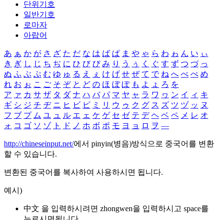
단위기호
일반기호
로마자
아랍어
あ
ぁ
か
が
さ
ざ
た
だ
な
は
ば
ぱ
ま
や
ゃ
ら
わ
ゎ
ん
い
ぃ
き
ぎ
し
じ
ち
ぢ
に
ひ
び
ぴ
み
り
う
ぅ
く
ぐ
す
ず
つ
づ
っ
ぬ
ふ
ぶ
ぷ
む
ゆ
ゅ
る
え
ぇ
け
げ
せ
ぜ
て
で
ね
へ
べ
ぺ
め
れ
お
ぉ
こ
ご
そ
ぞ
と
ど
の
ほ
ぼ
ぽ
も
よ
ょ
ろ
を
ア
ァ
カ
サ
ザ
タ
ダ
ナ
ハ
バ
パ
マ
ヤ
ャ
ラ
ワ
ヮ
ン
イ
ィ
キ
ギ
シ
ジ
チ
ヂ
ニ
ヒ
ビ
ピ
ミ
リ
ウ
ゥ
ク
グ
ス
ズ
ツ
ヅ
ッ
ヌ
フ
ブ
プ
ム
ユ
ュ
ル
エ
ェ
ケ
ゲ
セ
ゼ
テ
デ
ヘ
ベ
ペ
メ
レ
オ
ォ
コ
ゴ
ソ
ゾ
ト
ド
ノ
ホ
ボ
ポ
モ
ヨ
ョ
ロ
ヲ
―
http://chineseinput.net/
에서 pinyin(병음)방식으로 중국어를 변환
할 수 있습니다.
변환된 중국어를 복사하여 사용하시면 됩니다.
예시)
中文 을 입력하시려면
zhongwen
을 입력하시고 space를
누르시면됩니다.