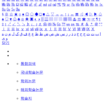
㎒
㎓
㎔
Ω
㏀
㏁
㎊
㎋
㎌
㏖
㏅
㎭
㎮
㎯
㏛
㎩
㎪
㎫
㎬
㏝
㏐
㏓
㏃
㏉
㏜
㏆
§
※
☆
★
○
●
◎
◇
◆
□
■
△
▽
→
←
↑
↓
↔
〓
◁
◀
▷
▶
♤
♠
♡
♥
♧
♣
⊙
◈
▣
◐
◑
▒
▤
▥
▨
▧
▦
▩
♨
☏
☎
☜
☞
¶
†
‡
↕
↗
↙
↖
↘
♭
♩
♪
♬
㉿
㈜
№
㏇
™
㏂
㏘
℡
＃
＆
＊
＠
ª
º
ⅰ
ⅱ
ⅲ
ⅳ
ⅴ
ⅵ
ⅶ
ⅷ
ⅸ
ⅹ
Ⅰ
Ⅱ
Ⅲ
Ⅳ
Ⅴ
Ⅵ
Ⅶ
Ⅷ
Ⅸ
Ⅹ
ا
ب
ت
ث
ج
ح
خ
د
ذ
ر
ز
س
ش
ص
ض
ط
ظ
ع
غ
ف
ق
ک
ل
م
ن
ه
و
ی
닫기
통합검색
국내학술논문
학위논문
해외학술논문
학술지