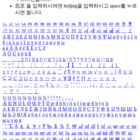
北京 을 입력하시려면
beijing
을 입력하시고 space를 누르
시면 됩니다.
ㅥ
ㅦ
ㅧ
ㅨ
ㅩ
ㅪ
ㅫ
ㅬ
ㅭ
ㅮ
ㅯ
ㅰ
ㅱ
ㅲ
ㅳ
ㅴ
ㅵ
ㅶ
ㅷ
ㅸ
ㅹ
ㅺ
ㅻ
ㅼ
ㅽ
ㅾ
ㅿ
ㆀ
ㆁ
ㆂ
ㆃ
ㆄ
ㆅ
ㆆ
ㆇ
ㆈ
ㆉ
ㆊ
ㆋ
ㆌ
ㆍ
ㆎ
Α
Β
Γ
Δ
Ε
Ζ
Η
Θ
Ι
Κ
Λ
Μ
Ν
Ξ
Ο
Π
Ρ
Σ
Τ
Υ
Φ
Χ
Ψ
Ω
α
β
γ
δ
ε
ζ
η
θ
ι
κ
λ
μ
ν
ξ
ο
π
ρ
σ
τ
υ
φ
χ
ψ
ω
á
à
Á
À
é
è
É
È
ç
Ç
ê
Ä
Ö
Ü
ä
ö
ü
ß
ְ
ֳ
ֲ
ֱ
ָ
ַ
ֵ
ֶ
ִ
ֹ
ּ
ֻ
ׂ
ׁ
ּ
ב
ה
נ
מ
צ
ת
ץ
ש
ד
ג
כ
ע
י
ח
ל
ך
ף
ק
ר
א
ט
ו
ן
ם
פ
‘
’
“
”
〔
〕
〈
〉
「
」
『
』
【
】
＂
（
）
［
］
｛
｝
±
×
÷
≠
≤
≥
∞
∴
♂
♀
∠
⊥
⌒
∂
∇
≡
≒
≪
≫
√
∽
∝
∵
∫
∬
∈
∋
⊆
⊇
⊂
⊃
∪
∩
∧
∨
￢
⇒
⇔
∀
∃
∮
∑
∏
＋
－
＜
＝
＞
、
。
·
‥
…
¨
〃
―
∥
＼
∼
´
～
ˇ
˘
˝
˚
˙
¸
˛
¡
¿
ː
！
＇
，
．
／
：
；
？
＾
＿
｀
｜
½
⅓
⅔
¼
¾
⅛
⅜
⅝
⅞
¹
²
³
⁴
ⁿ
₁
₂
₃
₄
Æ
Ð
Ħ
Ĳ
Ł
Ø
Œ
Þ
Ŧ
Ŋ
æ
đ
ð
ħ
ı
ĳ
ĸ
ŀ
ł
ø
œ
ß
þ
ŧ
ŋ
ŉ
А
Б
В
Г
Д
Е
Ё
Ж
З
И
Й
К
Л
М
Н
О
П
Р
С
Т
У
Ф
Х
Ц
Ч
Ш
Щ
Ъ
Ы
Ь
Э
Ю
Я
а
б
в
г
д
е
ё
ж
з
и
й
к
л
м
н
о
п
р
с
т
у
ф
х
ц
ч
ш
щ
ъ
ы
ь
э
ю
я
′
″
℃
Å
￠
￡
￥
¤
℉
‰
＄
％
Ｆ
￦
㎕
㎖
㎗
ℓ
㎘
㏄
㎣
㎤
㎥
㎦
㎙
㎚
㎛
㎜
㎝
㎞
㎟
㎠
㎡
㎢
㏊
㎍
㎎
㎏
㏏
㎈
㎉
㏈
㎧
㎨
㎰
㎱
㎲
㎳
㎴
㎵
㎶
㎷
㎸
㎹
㎀
㎁
㎂
㎃
㎄
㎺
㎻
㎽
㎾
㎿
㎐
㎑