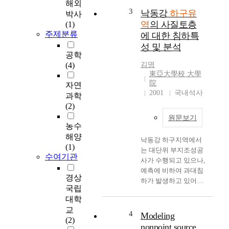
해외
3
낙동강
하구유
박사
역
의 사질토층
(1)
주제분류
에 대한 침하특
성 및 분석
공학
(4)
김명
東亞大學校 大學
院
자연
2001
국내석사
과학
(2)
원문보기
농수
해양
낙동강 하구지역에서
(1)
는 대단위 부지조성공
수여기관
사가 수행되고 있으나,
예측에 비하여 과대침
경상
하가 발생하고 있어서
국립
사회문제로까지 비화
대학
되고 있다. 이 지역에
교
서는 점성토 뿐만 아니
4
Modeling
(2)
라 사질토의 지층두께
nonpoint source