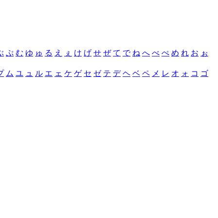
ぶ
ぷ
む
ゆ
ゅ
る
え
ぇ
け
げ
せ
ぜ
て
で
ね
へ
べ
ぺ
め
れ
お
ぉ
プ
ム
ユ
ュ
ル
エ
ェ
ケ
ゲ
セ
ゼ
テ
デ
ヘ
ベ
ペ
メ
レ
オ
ォ
コ
ゴ