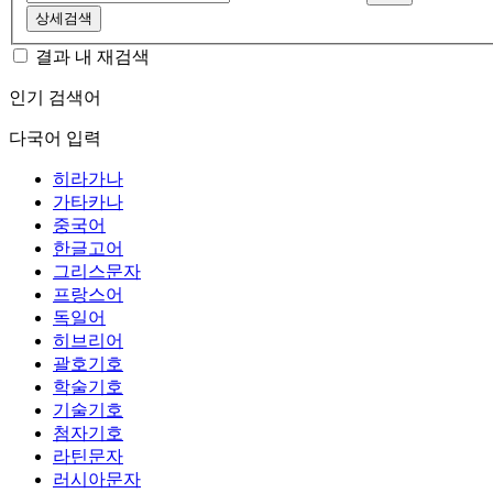
상세검색
결과 내 재검색
인기 검색어
다국어 입력
히라가나
가타카나
중국어
한글고어
그리스문자
프랑스어
독일어
히브리어
괄호기호
학술기호
기술기호
첨자기호
라틴문자
러시아문자