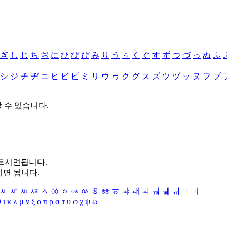
ぎ
し
じ
ち
ぢ
に
ひ
び
ぴ
み
り
う
ぅ
く
ぐ
す
ず
つ
づ
っ
ぬ
ふ
シ
ジ
チ
ヂ
ニ
ヒ
ビ
ピ
ミ
リ
ウ
ゥ
ク
グ
ス
ズ
ツ
ヅ
ッ
ヌ
フ
ブ
할 수 있습니다.
누르시면됩니다.
시면 됩니다.
ㅻ
ㅼ
ㅽ
ㅾ
ㅿ
ㆀ
ㆁ
ㆂ
ㆃ
ㆄ
ㆅ
ㆆ
ㆇ
ㆈ
ㆉ
ㆊ
ㆋ
ㆌ
ㆍ
ㆎ
θ
ι
κ
λ
μ
ν
ξ
ο
π
ρ
σ
τ
υ
φ
χ
ψ
ω