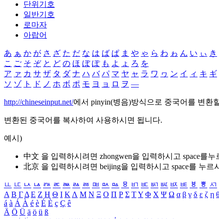
단위기호
일반기호
로마자
아랍어
あ
ぁ
か
が
さ
ざ
た
だ
な
は
ば
ぱ
ま
や
ゃ
ら
わ
ゎ
ん
い
ぃ
き
こ
ご
そ
ぞ
と
ど
の
ほ
ぼ
ぽ
も
よ
ょ
ろ
を
ア
ァ
カ
サ
ザ
タ
ダ
ナ
ハ
バ
パ
マ
ヤ
ャ
ラ
ワ
ヮ
ン
イ
ィ
キ
ギ
ソ
ゾ
ト
ド
ノ
ホ
ボ
ポ
モ
ヨ
ョ
ロ
ヲ
―
http://chineseinput.net/
에서 pinyin(병음)방식으로 중국어를 변환
변환된 중국어를 복사하여 사용하시면 됩니다.
예시)
中文 을 입력하시려면
zhongwen
을 입력하시고 space를
北京 을 입력하시려면
beijing
을 입력하시고 space를 누르
ㅥ
ㅦ
ㅧ
ㅨ
ㅩ
ㅪ
ㅫ
ㅬ
ㅭ
ㅮ
ㅯ
ㅰ
ㅱ
ㅲ
ㅳ
ㅴ
ㅵ
ㅶ
ㅷ
ㅸ
ㅹ
ㅺ
Α
Β
Γ
Δ
Ε
Ζ
Η
Θ
Ι
Κ
Λ
Μ
Ν
Ξ
Ο
Π
Ρ
Σ
Τ
Υ
Φ
Χ
Ψ
Ω
α
β
γ
δ
ε
ζ
η
á
à
Á
À
é
è
É
È
ç
Ç
ê
Ä
Ö
Ü
ä
ö
ü
ß