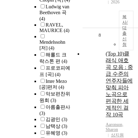
2026
Ludwig van
Beethoven 곡
복
(4)
사/
RAVEL,
대
MAURICE
(4)
출
8
신
Mendelssohn
청
[저]
(4)
(Top 10)클
해롤드 크
래식 애호
락스톤 편
(4)
곡 모음 : 중
프로코피예
급 수준의
프 [곡]
(4)
연주자들에
Imre Mezo
[공]편저
(4)
맞춰 피아
악보편찬위
노곡으로
원회
(3)
편곡한 세
아름출판사
계적인 걸
(3)
작 10곡
김광민
(3)
Aaronson,
남택상
(3)
Sharon
유혜영
(3)
상지원