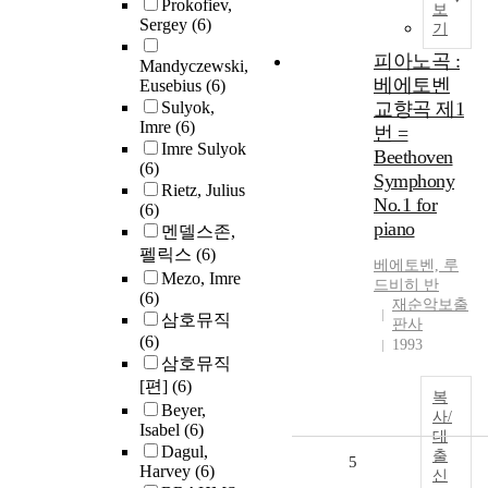
Prokofiev,
보
Sergey
(6)
기
피아노곡 :
Mandyczewski,
베에토벤
Eusebius
(6)
Sulyok,
교향곡 제1
Imre
(6)
번 =
Imre Sulyok
Beethoven
(6)
Symphony
Rietz, Julius
No.1 for
(6)
piano
멘델스존,
펠릭스
(6)
베에토벤, 루
Mezo, Imre
드비히 반
(6)
재순악보출
삼호뮤직
판사
(6)
1993
삼호뮤직
[편]
(6)
복
Beyer,
사/
Isabel
(6)
대
Dagul,
출
5
Harvey
(6)
신