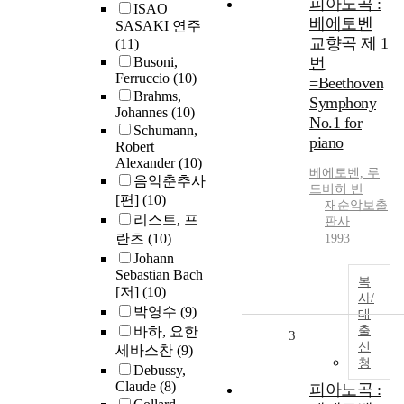
피아노곡 :
ISAO
베에토벤
SASAKI 연주
교향곡 제 1
(11)
Busoni,
번
Ferruccio
(10)
=Beethoven
Brahms,
Symphony
Johannes
(10)
No.1 for
Schumann,
piano
Robert
Alexander
(10)
베에토벤, 루
음악춘추사
드비히 반
[편]
(10)
재순악보출
리스트, 프
판사
란츠
(10)
1993
Johann
Sebastian Bach
복
[저]
(10)
사/
박영수
(9)
대
바하, 요한
출
3
신
세바스찬
(9)
청
Debussy,
Claude
(8)
피아노곡 :