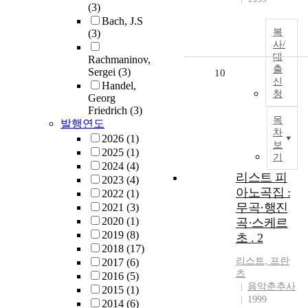
(3)
Bach, J.S
복
(3)
사/
대
Rachmaninov,
출
Sergei
(3)
10
신
Handel,
청
Georg
Friedrich
(3)
목
발행연도
차
2026
(1)
보
2025
(1)
기
2024
(4)
리스트 피
2023
(4)
아노곡집 :
2022
(1)
무곡·행진
2021
(3)
2020
(1)
곡·스케르
2019
(8)
초 . 2
2018
(17)
리스트, 프란
2017
(6)
츠
2016
(5)
음악춘추사
2015
(1)
1999
2014
(6)