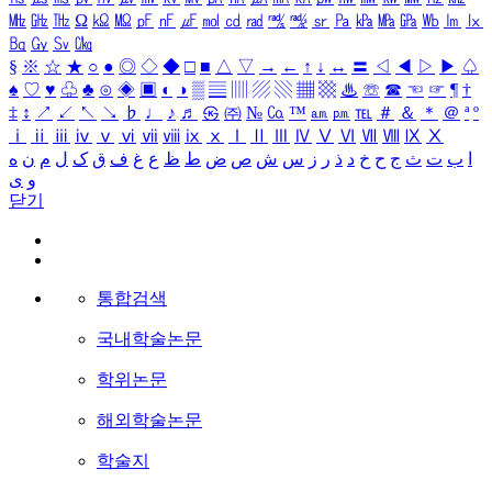
㎒
㎓
㎔
Ω
㏀
㏁
㎊
㎋
㎌
㏖
㏅
㎭
㎮
㎯
㏛
㎩
㎪
㎫
㎬
㏝
㏐
㏓
㏃
㏉
㏜
㏆
§
※
☆
★
○
●
◎
◇
◆
□
■
△
▽
→
←
↑
↓
↔
〓
◁
◀
▷
▶
♤
♠
♡
♥
♧
♣
⊙
◈
▣
◐
◑
▒
▤
▥
▨
▧
▦
▩
♨
☏
☎
☜
☞
¶
†
‡
↕
↗
↙
↖
↘
♭
♩
♪
♬
㉿
㈜
№
㏇
™
㏂
㏘
℡
＃
＆
＊
＠
ª
º
ⅰ
ⅱ
ⅲ
ⅳ
ⅴ
ⅵ
ⅶ
ⅷ
ⅸ
ⅹ
Ⅰ
Ⅱ
Ⅲ
Ⅳ
Ⅴ
Ⅵ
Ⅶ
Ⅷ
Ⅸ
Ⅹ
ا
ب
ت
ث
ج
ح
خ
د
ذ
ر
ز
س
ش
ص
ض
ط
ظ
ع
غ
ف
ق
ک
ل
م
ن
ه
و
ی
닫기
통합검색
국내학술논문
학위논문
해외학술논문
학술지