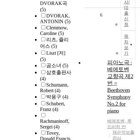
사/
DVORAK곡
대
(5)
출
6
DVORAK,
신
ANTONIN
(5)
청
Clemmow,
Caroline
(5)
목
리츠, 쥴리
차
어스
(5)
보
Liszt [저]
기
(5)
피아노곡 :
곰소녀
(5)
베에토벤
삼호출판사
교향곡 제2
(4)
번 =
Schumann,
Beethoven
Robert
(4)
Symphony
박용구
(4)
No.2 for
Schubert,
Franz
(4)
piano
Rachmaninoff,
베에토벤, 루
Sergei
(4)
드비히 반
재순악보출
Tovey,
판사
Donald Francis