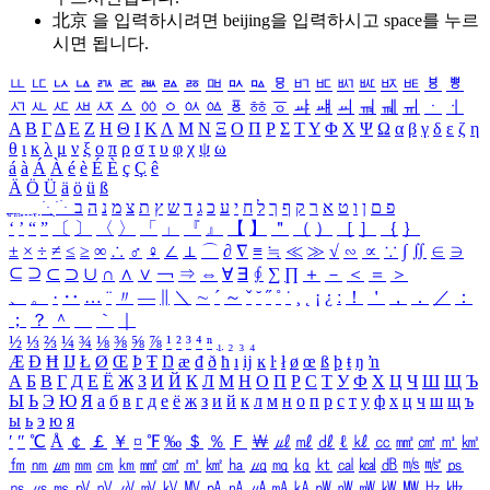
北京 을 입력하시려면
beijing
을 입력하시고 space를 누르
시면 됩니다.
ㅥ
ㅦ
ㅧ
ㅨ
ㅩ
ㅪ
ㅫ
ㅬ
ㅭ
ㅮ
ㅯ
ㅰ
ㅱ
ㅲ
ㅳ
ㅴ
ㅵ
ㅶ
ㅷ
ㅸ
ㅹ
ㅺ
ㅻ
ㅼ
ㅽ
ㅾ
ㅿ
ㆀ
ㆁ
ㆂ
ㆃ
ㆄ
ㆅ
ㆆ
ㆇ
ㆈ
ㆉ
ㆊ
ㆋ
ㆌ
ㆍ
ㆎ
Α
Β
Γ
Δ
Ε
Ζ
Η
Θ
Ι
Κ
Λ
Μ
Ν
Ξ
Ο
Π
Ρ
Σ
Τ
Υ
Φ
Χ
Ψ
Ω
α
β
γ
δ
ε
ζ
η
θ
ι
κ
λ
μ
ν
ξ
ο
π
ρ
σ
τ
υ
φ
χ
ψ
ω
á
à
Á
À
é
è
É
È
ç
Ç
ê
Ä
Ö
Ü
ä
ö
ü
ß
ְ
ֳ
ֲ
ֱ
ָ
ַ
ֵ
ֶ
ִ
ֹ
ּ
ֻ
ׂ
ׁ
ּ
ב
ה
נ
מ
צ
ת
ץ
ש
ד
ג
כ
ע
י
ח
ל
ך
ף
ק
ר
א
ט
ו
ן
ם
פ
‘
’
“
”
〔
〕
〈
〉
「
」
『
』
【
】
＂
（
）
［
］
｛
｝
±
×
÷
≠
≤
≥
∞
∴
♂
♀
∠
⊥
⌒
∂
∇
≡
≒
≪
≫
√
∽
∝
∵
∫
∬
∈
∋
⊆
⊇
⊂
⊃
∪
∩
∧
∨
￢
⇒
⇔
∀
∃
∮
∑
∏
＋
－
＜
＝
＞
、
。
·
‥
…
¨
〃
―
∥
＼
∼
´
～
ˇ
˘
˝
˚
˙
¸
˛
¡
¿
ː
！
＇
，
．
／
：
；
？
＾
＿
｀
｜
½
⅓
⅔
¼
¾
⅛
⅜
⅝
⅞
¹
²
³
⁴
ⁿ
₁
₂
₃
₄
Æ
Ð
Ħ
Ĳ
Ł
Ø
Œ
Þ
Ŧ
Ŋ
æ
đ
ð
ħ
ı
ĳ
ĸ
ŀ
ł
ø
œ
ß
þ
ŧ
ŋ
ŉ
А
Б
В
Г
Д
Е
Ё
Ж
З
И
Й
К
Л
М
Н
О
П
Р
С
Т
У
Ф
Х
Ц
Ч
Ш
Щ
Ъ
Ы
Ь
Э
Ю
Я
а
б
в
г
д
е
ё
ж
з
и
й
к
л
м
н
о
п
р
с
т
у
ф
х
ц
ч
ш
щ
ъ
ы
ь
э
ю
я
′
″
℃
Å
￠
￡
￥
¤
℉
‰
＄
％
Ｆ
￦
㎕
㎖
㎗
ℓ
㎘
㏄
㎣
㎤
㎥
㎦
㎙
㎚
㎛
㎜
㎝
㎞
㎟
㎠
㎡
㎢
㏊
㎍
㎎
㎏
㏏
㎈
㎉
㏈
㎧
㎨
㎰
㎱
㎲
㎳
㎴
㎵
㎶
㎷
㎸
㎹
㎀
㎁
㎂
㎃
㎄
㎺
㎻
㎽
㎾
㎿
㎐
㎑