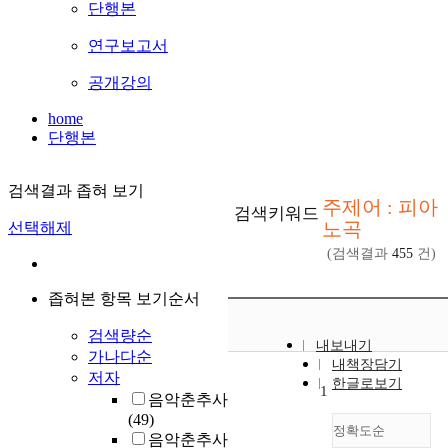
단행본
연구보고서
공개강의
home
단행본
검색결과 좁혀 보기
주제어 : 피아
검색키워드
노곡
선택해제
(검색결과
455
건)
좁혀본 항목 보기순서
검색량순
내보내기
가나다순
내책장담기
저자
한글로보기
1
음악춘추사
(49)
정확도순
음악춘추사