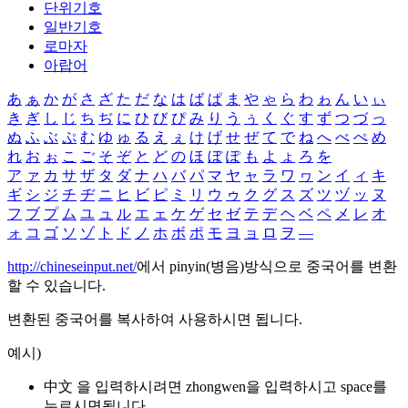
단위기호
일반기호
로마자
아랍어
あ
ぁ
か
が
さ
ざ
た
だ
な
は
ば
ぱ
ま
や
ゃ
ら
わ
ゎ
ん
い
ぃ
き
ぎ
し
じ
ち
ぢ
に
ひ
び
ぴ
み
り
う
ぅ
く
ぐ
す
ず
つ
づ
っ
ぬ
ふ
ぶ
ぷ
む
ゆ
ゅ
る
え
ぇ
け
げ
せ
ぜ
て
で
ね
へ
べ
ぺ
め
れ
お
ぉ
こ
ご
そ
ぞ
と
ど
の
ほ
ぼ
ぽ
も
よ
ょ
ろ
を
ア
ァ
カ
サ
ザ
タ
ダ
ナ
ハ
バ
パ
マ
ヤ
ャ
ラ
ワ
ヮ
ン
イ
ィ
キ
ギ
シ
ジ
チ
ヂ
ニ
ヒ
ビ
ピ
ミ
リ
ウ
ゥ
ク
グ
ス
ズ
ツ
ヅ
ッ
ヌ
フ
ブ
プ
ム
ユ
ュ
ル
エ
ェ
ケ
ゲ
セ
ゼ
テ
デ
ヘ
ベ
ペ
メ
レ
オ
ォ
コ
ゴ
ソ
ゾ
ト
ド
ノ
ホ
ボ
ポ
モ
ヨ
ョ
ロ
ヲ
―
http://chineseinput.net/
에서 pinyin(병음)방식으로 중국어를 변환
할 수 있습니다.
변환된 중국어를 복사하여 사용하시면 됩니다.
예시)
中文 을 입력하시려면
zhongwen
을 입력하시고 space를
누르시면됩니다.