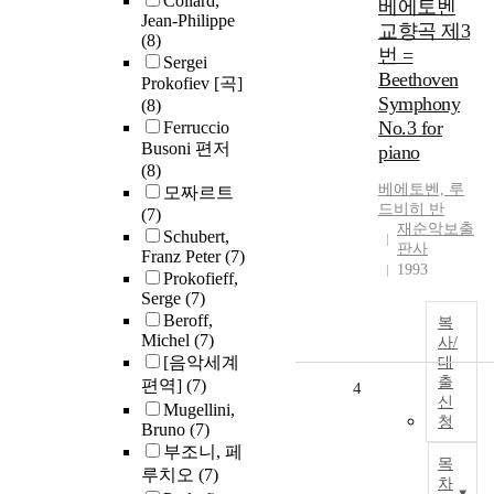
Collard,
베에토벤
Jean-Philippe
교향곡 제3
(8)
번 =
Sergei
Beethoven
Prokofiev [곡]
Symphony
(8)
No.3 for
Ferruccio
Busoni 편저
piano
(8)
베에토벤, 루
모짜르트
드비히 반
(7)
재순악보출
Schubert,
판사
Franz Peter
(7)
1993
Prokofieff,
Serge
(7)
Beroff,
복
Michel
(7)
사/
[음악세계
대
출
편역]
(7)
4
신
Mugellini,
청
Bruno
(7)
부조니, 페
목
루치오
(7)
차