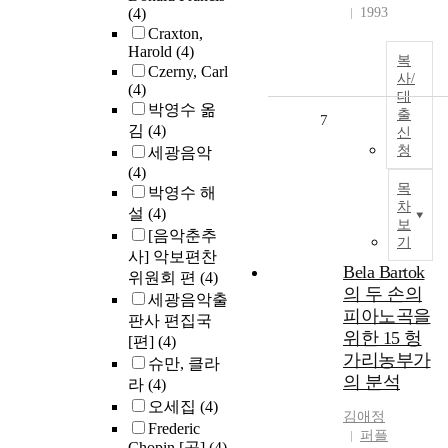
(4)
1993
Craxton,
Harold
(4)
복
Czerny, Carl
사/
(4)
대
박영수 옮
출
7
김
(4)
신
청
세광음악
(4)
목
박영수 해
차
설
(4)
보
[음악춘추
기
사] 악보편찬
Bela Bartok
위원회 편
(4)
의 두 손의
세광음악출
피아노곡을
판사 편집국
위한 15 헝
[편]
(4)
가리농부가
슈만, 클라
의 분석
라
(4)
오세집
(4)
김애정
Frederic
퍼플
Chopin [곡]
(4)