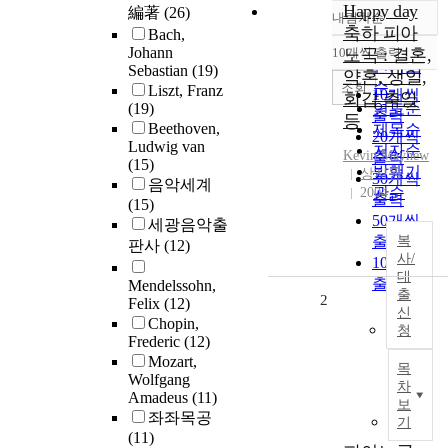
Happy day
編著
(26)
내림차순
정확도
축하 피아
Bach,
순
Johann
10개씩 출력
노곡 : 결혼,
내림차순
인기도
Sebastian
(19)
약혼, 생일,
순
조회
Liszt, Franz
10개씩
회갑 축일
(19)
연도순
출력
등
Beethoven,
제목순
20개씩
Ludwig van
저자순
Kevin Mayhew
출력
(15)
발행기
상지원
30개씩
음악세계
관순
2004
출력
(15)
50개씩
세광음악출
출력
복
판사
(12)
사/
100개씩
대
출력
Mendelssohn,
출
2
Felix
(12)
신
Chopin,
청
Frederic
(12)
Mozart,
목
Wolfgang
차
Amadeus
(11)
보
좌좌목공
기
(11)