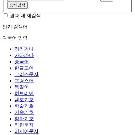
상세검색
결과 내 재검색
인기 검색어
다국어 입력
히라가나
가타카나
중국어
한글고어
그리스문자
프랑스어
독일어
히브리어
괄호기호
학술기호
기술기호
첨자기호
라틴문자
러시아문자