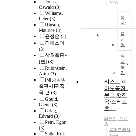
Jonas,
2003
Oswald
(3)
Williams,
복
Peter
(3)
사/
Hinson,
대
Maurice
(3)
출
9
윤정은
(3)
신
김에스더
청
(3)
삼호출판사
목
[편]
(3)
차
보
Rubinstein,
기
Artur
(3)
[세광음악
리스트 피
출판사]편집
아노곡집 :
국 편
(3)
무곡·행진
Gould,
곡·스케르
Glenn
(3)
초 . 1
Grieg,
Edvard
(3)
리스트, 프란
Petri, Egon
츠
(3)
음악춘추사
Satie, Erik
1999