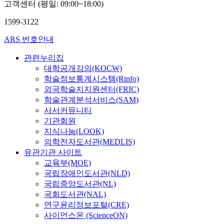
고객센터 (평일: 09:00~18:00)
1599-3122
ARS 번호안내
관련누리집
대학공개강의(KOCW)
학술정보통계시스템(Rinfo)
외국학술지지원센터(FRIC)
학술관계분석서비스(SAM)
사서커뮤니티
기관회원
지식나눔(LOOK)
의학전자도서관(MEDLIS)
유관기관 사이트
교육부(MOE)
국립장애인도서관(NLD)
국립중앙도서관(NL)
국회도서관(NAL)
연구윤리정보포털(CRE)
사이언스온 (ScienceON)