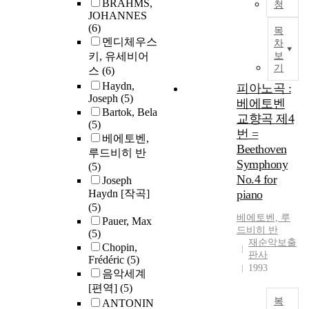
BRAHMS,
청
JOHANNES
(6)
목
멘디체우스
차
키, 유세비어
보
기
스
(6)
Haydn,
피아노곡 :
Joseph
(5)
베에토벤
Bartok, Bela
교향곡 제4
(5)
번 =
베에토벤,
Beethoven
루드비히 반
Symphony
(5)
No.4 for
Joseph
Haydn [작곡]
piano
(5)
베에토벤, 루
Pauer, Max
드비히 반
(5)
재순악보출
Chopin,
판사
Frédéric
(5)
1993
음악세계
[편역]
(5)
복
ANTONIN