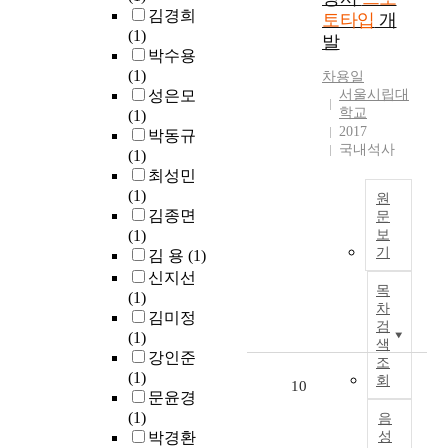
고
e
를
픽
a
사
김경희
토타입
개
고
예
S
입
셀
s
비
(1)
발
볼
측
u
증
단
e
증
박수용
수
하
p
하
위
d
가
(1)
차용일
있
기
p
고
세
w
또
성은모
서울시립대
다
힘
o
,
밀
학교
i
는
(1)
.
든
r
산
2017
한
t
시
박동규
저
과
t
업
국내석사
레
h
공
(1)
소
정
.
디
이
w
품
최성민
득
으
자
블
e
질
(1)
원
계
로
F
인
사
s
저
김종면
문
층
이
i
분
이
t
하
(1)
보
에
루
W
r
야
의
기
e
를
김 용
(1)
게
어
i
s
의
간
r
유
신지선
있
져
t
t
워
목
극
n
발
(1)
어
있
h
,
킹
차
을
i
하
김미정
서
다
t
t
프
검
줄
z
는
(1)
도
.
h
h
로
색
이
e
주
강인준
시
경
e
조
e
토
기
d
요
(1)
는
회
쟁
r
D
타
10
위
b
요
문윤경
경
력
e
e
입
한
o
인
(1)
음
제
있
v
v
이
연
d
으
박경환
성
적
는
i
e
스