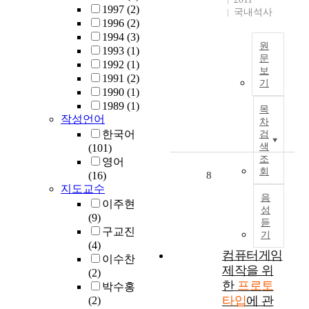
딥
t
1997
(2)
을
국내석사
r
업
러
h
1996
(2)
도
S
가
닝
e
1994
(3)
시
c
치
원
구
i
1993
(1)
의
h
평
문
조
r
1992
(1)
외
o
가
보
들
t
건
1991
(2)
곽
o
에
기
에
w
설
1990
(1)
으
l
미
관
e
프
1989
(1)
로
목
a
치
한
n
로
작성언어
몰
차
c
는
연
t
젝
한국어
검
아
c
영
구
i
트
색
(101)
내
i
향
가
e
를
조
영어
거
d
에
활
회
s
수
(16)
8
나
e
대
발
w
행
지도교수
도
n
한
음
해
e
하
이주현
시
t
것
성
지
a
면
(9)
에
p
으
듣
고
r
서
구교진
서
r
로
기
있
i
발
(4)
의
e
스
컴퓨터게임
다
n
생
이수찬
고
v
타
.
제작을 위
g
하
(2)
립
e
트
약
a
는
한
프로토
박수홍
을
n
업
지
C
설
타입
에 관
(2)
요
t
의
도