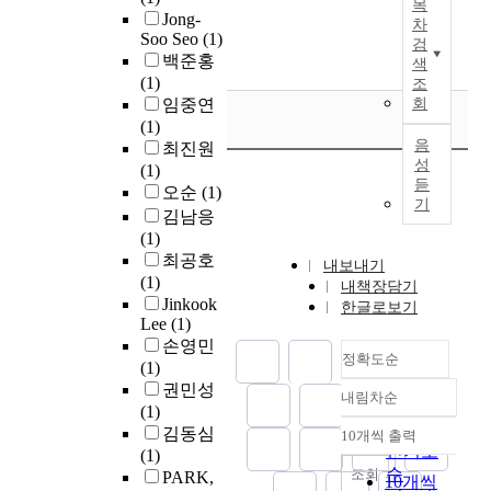
이
목
며
n
s
사
서
는
Jong-
e
계
차
며
개
o
a
를
Soo Seo
(1)
추
학
f
단
검
,
발
l
n
바
백준홍
가
생
e
계
색
도
비
o
d
탕
(1)
지
들
조
r
부
시
용
g
p
으
임중연
회
도
이
e
터
는
또
y
r
로
(1)
로
과
n
유
저
한
M
i
정
음
최진원
활
학
c
지
소
줄
a
n
리
성
(1)
용
탐
e
보
득
어
n
c
한
듣
오순
(1)
되
구
p
수
계
야
a
기
i
것
며
활
김남응
a
단
층
한
g
p
이
해
동
(1)
t
계
의
다
e
l
다
당
에
최공호
t
까
내보내기
생
.
m
e
.
프
서
(1)
e
지
내책장담기
산
이
e
s
로
프
Jinkook
r
피
한글로보기
적
를
n
o
가
Lee
(1)
토
로
n
드
활
위
t
f
치
손영민
타
토
f
백
동
해
A
정확도순
d
의
(1)
입
타
o
역
을
서
c
e
혁
권민성
으
입
r
할
내림차순
통
게
t
s
신
정확도
(1)
로
과
p
을
하
임
i
i
을
순
김동심
대
정
10개씩 출력
a
수
내림차순
여
제
n
g
강
인기도
(1)
표
을
t
행
지
작
K
n
조
순
조회
PARK,
되
경
t
하
10개씩
속
과
o
t
하