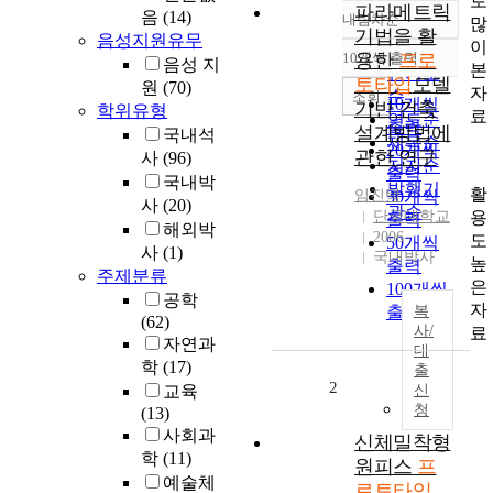
로
파라메트릭
음
(14)
내림차순
많
정확도
기법을 활
음성지원유무
이
순
10개씩 출력
용한
프로
음성 지
내림차순
본
인기도
토타입
모델
원
(70)
자
순
조회
10개씩
기반 건축
학위유형
료
연도순
출력
설계방법에
국내석
제목순
20개씩
관한 연구
사
(96)
저자순
출력
국내박
발행기
활
임진택
30개씩
사
(20)
관순
용
단국대학교
출력
해외박
2006
도
50개씩
사
(1)
국내박사
높
출력
주제분류
은
100개씩
공학
자
출력
복
(62)
사/
료
자연과
대
학
(17)
출
2
교육
신
청
(13)
사회과
신체밀착형
학
(11)
원피스
프
예술체
로토타입