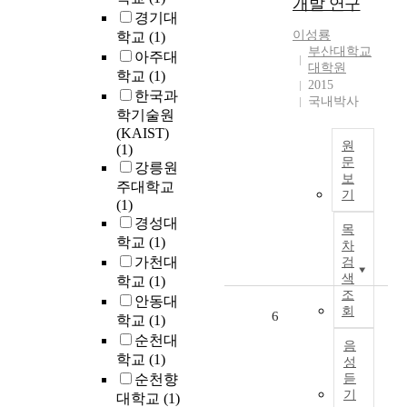
개발 연구
있
d
경기대
한
던
y
이성룡
학교
(1)
시
기
-
부산대학교
점
아주대
존
m
대학원
에
학교
(1)
딥
2015
a
서
한국과
국내박사
러
d
저
학기술원
닝
e
소
(KAIST)
학
c
득
원
(1)
습
l
문
계
강릉원
에
o
보
층
A
주대학교
서
t
기
과
b
(1)
의
h
도
s
경성대
문
목
e
시
t
학교
(1)
차
제
s
는
r
가천대
검
점
i
공
a
색
학교
(1)
을
n
존
c
조
안동대
극
c
과
회
t
6
학교
(1)
복
o
공
하
순천대
n
생
음
T
기
s
학교
(1)
성
의
h
위
i
순천향
듣
관
e
해
d
기
대학교
(1)
계
p