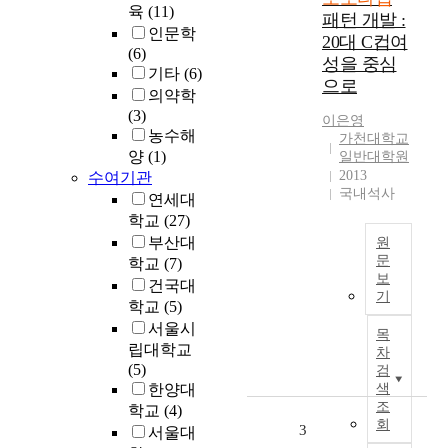
육
(11)
패턴 개발 :
인문학
20대 C컵여
(6)
성을 중심
기타
(6)
으로
의약학
(3)
이은영
농수해
가천대학교
양
(1)
일반대학원
2013
수여기관
국내석사
연세대
학교
(27)
부산대
원
문
학교
(7)
보
건국대
T
기
학교
(5)
h
i
서울시
목
s
립대학교
차
s
(5)
검
t
한양대
색
u
조
학교
(4)
회
d
3
서울대
y