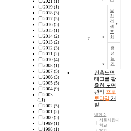
2021
(1)
재
d
논
레
t
2019
(1)
개
e
문
이
목
i
2018
(3)
발
v
은
차
블
c
2017
(5)
은
e
산
검
만
o
2016
(5)
쾌
l
업
색
을
f
2015
(1)
적
o
디
조
가
b
2014
(2)
한
회
p
자
7
지
o
2013
(2)
주
a
인
고
d
2012
(3)
거
음
M
의
학
y
2011
(2)
성
환
P
워
습
t
듣
2010
(4)
경
S
킹
을
y
기
2008
(1)
이
S
프
진
p
2007
(5)
라
건축도면
P
로
행
e
2006
(3)
는
태그를 활
r
토
하
o
2005
(5)
이
o
타
용한 도면
는
f
2004
(9)
름
t
입
관리
프로
약
w
2003
으
o
이
토타입
개
지
o
(11)
로
t
스
발
도
m
2002
(5)
저
y
타
학
e
2001
(2)
소
p
트
박현수
습
n
2000
(5)
득
e
업
서울시립대
기
i
1999
(1)
계
f
의
학교
반
n
1998
(1)
층
2011
o
기