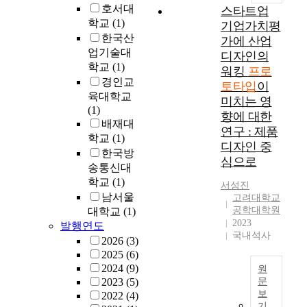
,
e
호서대
가
스타트업
u
취
r
아
학교
(1)
기업가치평
r
득
a
닌
한국산
p
가에 산업
된
t
배
업기술대
o
디자인의
데
i
타
s
학교
(1)
워킹
프로
이
o
적
e
경인교
토타입
이
터
n
관
o
육대학교
를
미치는 영
o
계
f
(1)
효
f
향에 대한
를
t
배재대
율
t
연구 : 제품
설
h
학교
(1)
적
h
디자인 중
정
i
한국방
으
e
하
심으로
s
송통신대
로
c
고
s
이
학교
(1)
h
서성진
있
t
용
a
남서울
고려대학교
다
u
하
r
공학대학원
대학교
(1)
.
d
기
2023
a
발행연도
즉
y
국내석사
위
c
2026
(3)
기
w
하
t
2025
(6)
존
a
여
e
2024
(9)
의
원
s
엉
r
2023
(5)
문
도
t
성
i
보
2022
(4)
시
o
본
한
s
기