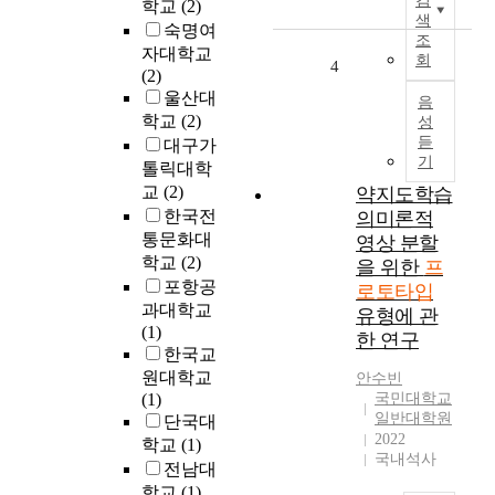
검
학교
(2)
h
으
색
숙명여
t
로
조
자대학교
-
회
불
4
(2)
f
규
울산대
i
음
칙
학교
(2)
t
성
하
듣
t
대구가
게
기
i
톨릭대학
확
n
교
(2)
약지도학습
장
g
한국전
의미론적
된
s
통문화대
서
영상 분할
h
울
학교
(2)
을 위한
프
a
의
포항공
로토타입
p
문
과대학교
유형에 관
e
제
(1)
한 연구
o
점
한국교
n
은
원대학교
안수빈
e
밀
(1)
국민대학교
p
도
일반대학원
단국대
i
가
2022
학교
(1)
e
국내석사
낮
전남대
c
은
학교
(1)