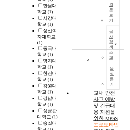
e
지
원
한남대
p
역
문
학교
(1)
r
에
보
최
서강대
o
밀
기
근
t
학교
(1)
집
많
o
성신여
화
목
은
t
자대학교
차
를
데
y
검
(1)
높
이
p
색
동국대
이
터
조
e
학교
(1)
는
회
가
p
5
것
명지대
있
a
을
학교
(1)
음
어
t
목
한신대
성
야
t
적
학교
(1)
듣
만
e
으
기
강원대
성
r
로
학교
(1)
교내 안전
능
n
하
경남대
사고 예방
을
f
고
학교
(1)
보
및 긴급대
o
있
장
성균관
r
응 지원을
다
받
대학교
(1)
r
위한 MPSS
.
을
e
숭실대
프로토타입
이
수
a
학교
(1)
러