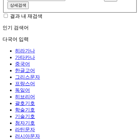
상세검색
결과 내 재검색
인기 검색어
다국어 입력
히라가나
가타카나
중국어
한글고어
그리스문자
프랑스어
독일어
히브리어
괄호기호
학술기호
기술기호
첨자기호
라틴문자
러시아문자