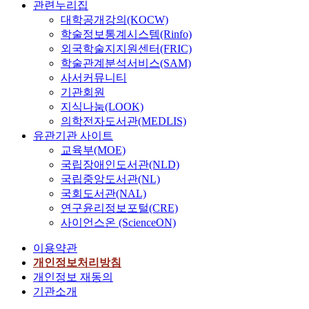
i
관
관련누리집
소
획
a
e
게
이
하
e
리
대학공개강의(KOCW)
득
자
t
s
요
이
고
c
가
계
학술정보통계시스템(Rinfo)
,
i
i
구
루
,
e
필
층
외국학술지지원센터(FRIC)
프
o
g
하
어
제
i
요
은
로
n
학술관계분석서비스(SAM)
n
고
진
작
t
한
서
그
o
사서커뮤니티
p
있
다
유
e
대
로
래
f
r
으
기관회원
.
형
m
상
공
머
s
i
며
지식나눔(LOOK)
본
별
s
이
존
,
p
n
,
의학전자도서관(MEDLIS)
논
프
.
다
해
그
e
c
스
유관기관 사이트
문
로
F
.
야
래
c
i
타
교육부(MOE)
에
토
i
하
한
픽
i
p
트
국립장애인도서관(NLD)
서
타
n
지
다
디
f
l
업
국립중앙도서관(NL)
는
이
d
만
고
자
i
e
산
국회도서관(NAL)
이
핑
i
설
말
이
c
s
업
러
의
연구윤리정보포털(CRE)
n
계
을
너
a
f
의
한
흐
사이언스온 (ScienceON)
g
자
할
,
t
o
성
기
름
s
및
수
그
i
r
장
이용약관
존
을
o
설
있
리
o
s
과
개인정보처리방침
클
분
f
계
다
고
n
c
지
래
석
개인정보 재동의
t
업
.
투
s
h
식
스
하
기관소개
h
체
하
자
i
o
디
기
였
i
에
지