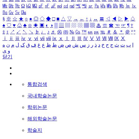
㎒
㎓
㎔
Ω
㏀
㏁
㎊
㎋
㎌
㏖
㏅
㎭
㎮
㎯
㏛
㎩
㎪
㎫
㎬
㏝
㏐
㏓
㏃
㏉
㏜
㏆
§
※
☆
★
○
●
◎
◇
◆
□
■
△
▽
→
←
↑
↓
↔
〓
◁
◀
▷
▶
♤
♠
♡
♥
♧
♣
⊙
◈
▣
◐
◑
▒
▤
▥
▨
▧
▦
▩
♨
☏
☎
☜
☞
¶
†
‡
↕
↗
↙
↖
↘
♭
♩
♪
♬
㉿
㈜
№
㏇
™
㏂
㏘
℡
＃
＆
＊
＠
ª
º
ⅰ
ⅱ
ⅲ
ⅳ
ⅴ
ⅵ
ⅶ
ⅷ
ⅸ
ⅹ
Ⅰ
Ⅱ
Ⅲ
Ⅳ
Ⅴ
Ⅵ
Ⅶ
Ⅷ
Ⅸ
Ⅹ
ا
ب
ت
ث
ج
ح
خ
د
ذ
ر
ز
س
ش
ص
ض
ط
ظ
ع
غ
ف
ق
ک
ل
م
ن
ه
و
ی
닫기
통합검색
국내학술논문
학위논문
해외학술논문
학술지