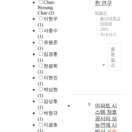
c
계
Chan-
한 연구
구
i
워
학
u
도
Byoung
하
o
킹
습
p
면
Chae
(2)
탁화은
였
n
프
에
t
은
이현우
울산대학교
다
a
로
서
대학원
h
빈
(1)
.
n
토
2005
는
a
번
서종수
즉
d
타
국내석사
프
t
한
(1)
또
E
입
로
h
설
유평준
다
m
제
토
a
계
(1)
원
른
e
작
타
s
변
임경훈
문
도
r
과
입
r
경
(1)
보
시
게
g
투
을
기
e
및
한광희
내
임
e
자
도
c
관
(1)
양
개
n
유
입
e
리
이현진
극
발
c
치
하
n
미
(1)
화
은
y
성
여
t
흡
박상현
를
상
R
공
엉
l
등
(1)
만
당
e
과
성
y
으
김상호
들
히
s
의
9
아파트 시
한
i
로
(1)
어
혼
p
상
스템 창호
레
n
인
박창규
내
란
o
관
공사의 성
이
c
하
(1)
고
스
n
관
블
능연계 시
r
여
이광호
있
럽
s
계
과
e
공
(1)
방서
프로
다