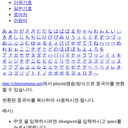
단위기호
일반기호
로마자
아랍어
あ
ぁ
か
が
さ
ざ
た
だ
な
は
ば
ぱ
ま
や
ゃ
ら
わ
ゎ
ん
い
ぃ
き
ぎ
し
じ
ち
ぢ
に
ひ
び
ぴ
み
り
う
ぅ
く
ぐ
す
ず
つ
づ
っ
ぬ
ふ
ぶ
ぷ
む
ゆ
ゅ
る
え
ぇ
け
げ
せ
ぜ
て
で
ね
へ
べ
ぺ
め
れ
お
ぉ
こ
ご
そ
ぞ
と
ど
の
ほ
ぼ
ぽ
も
よ
ょ
ろ
を
ア
ァ
カ
サ
ザ
タ
ダ
ナ
ハ
バ
パ
マ
ヤ
ャ
ラ
ワ
ヮ
ン
イ
ィ
キ
ギ
シ
ジ
チ
ヂ
ニ
ヒ
ビ
ピ
ミ
リ
ウ
ゥ
ク
グ
ス
ズ
ツ
ヅ
ッ
ヌ
フ
ブ
プ
ム
ユ
ュ
ル
エ
ェ
ケ
ゲ
セ
ゼ
テ
デ
ヘ
ベ
ペ
メ
レ
オ
ォ
コ
ゴ
ソ
ゾ
ト
ド
ノ
ホ
ボ
ポ
モ
ヨ
ョ
ロ
ヲ
―
http://chineseinput.net/
에서 pinyin(병음)방식으로 중국어를 변환
할 수 있습니다.
변환된 중국어를 복사하여 사용하시면 됩니다.
예시)
中文 을 입력하시려면
zhongwen
을 입력하시고 space를
누르시면됩니다.