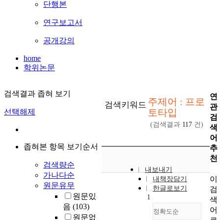
단행본
연구보고서
공개강의
home
학위논문
검색결과 좁혀 보기
연
주제어 : 프로
검색키워드
관
토타입
선택해제
검
(검색결과
117
건)
색
어
좁혀본 항목 보기순서
추
천
검색량순
내보내기
가나다순
이
내책장담기
원문유무
한글로보기
검
원문있
1
색
음
(103)
어
정확도순
원문없