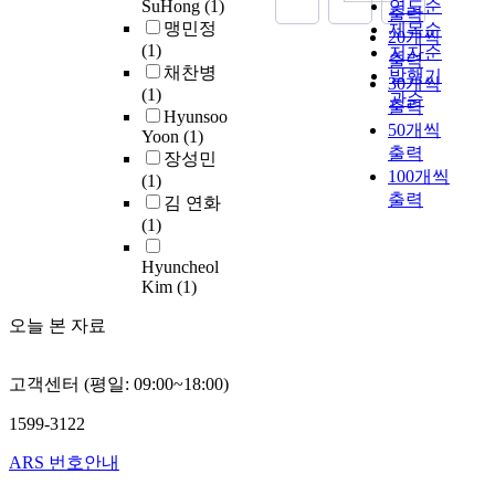
SuHong
(1)
연도순
는
험
e
는
출력
가
정
r
o
는
맹민정
제목순
픽
했
r
데
20개씩
능
에
e
d
4
(1)
저자순
셀
을
n
매
출력
성
서
a
e
차
채찬병
발행기
들
때
d
우
30개씩
을
게
i
v
산
(1)
을
활
관순
e
중
출력
부
임
n
e
업
Hyunsoo
모
동
s
요
여
50개씩
개
1
l
혁
Yoon
(1)
두
과
i
한
받
출력
발
9
o
명
장성민
프
정
g
역
게
기
9
100개씩
p
시
(1)
로
속
n
할
된
간
7
출력
t
대
김 연화
토
에
o
을
다
과
,
h
에
(1)
타
서
f
담
.
제
t
e
는
입
프
v
당
이
작
h
M
디
Hyuncheol
방
로
a
하
러
비
e
Kim
(1)
P
자
향
토
r
므
한
용
c
S
인
으
타
i
로
오늘 본 자료
관
을
l
S
의
로
입
o
정
점
줄
a
s
역
견
제
u
확
에
이
s
y
할
고객센터 (평일: 09:00~18:00)
인
작
s
하
서
기
s
s
을
하
유
o
고
도
위
i
t
광
1599-3122
도
형
n
신
시
해
f
e
범
록
을
e
속
와
ARS 번호안내
서
i
m
위
학
분
p
한
저
기
c
d
하
습
류