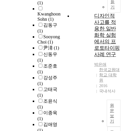
구
y
로
듣
(1)
참
게
s
l
타
가
기
t
작
여
임
i
o
트
이
y
용
Kwanghoon
디자인적
기
개
o
p
업
루
Sohn
(1)
p
하
회
사고를 적
발
n
m
의
어
김동구
e
기
와
을
o
용한 일반
e
기
지
(1)
,
때
사
위
f
n
업
화학 실험
고
Sooyong
a
문
회
해
C
t
가
에서의 프
Choi
(1)
있
n
에
적
서
o
a
치
로토타이핑
尹淸
(1)
다
d
주
참
는
n
n
상
사례 연구
.
신동우
u
의
여
게
s
d
승
프
(1)
t
깊
기
임
t
t
에
박은애
로
조준호
i
은
회
개
r
h
미
한국교원대
토
(1)
l
관
를
발
u
e
치
학교 대학
타
강성주
i
리
부
기
c
원
c
는
입
(1)
z
가
여
2016
간
t
o
영
은
고태국
i
필
국내석사
받
은
i
r
향
약
(1)
n
요
을
단
o
e
에
지
조윤식
g
하
수
축
n
v
대
원
도
(1)
i
다
있
되
T
a
해
문
상
이종욱
t
.
는
어
e
l
사
보
황
이
(1)
a
또
존
야
c
기
u
례
내
연
김애영
s
한
재
하
h
e
조
에
구
(1)
r
설