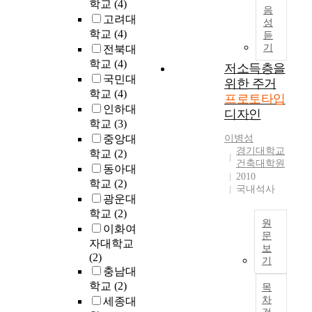
학교
(4)
음
i
고려대
성
s
학교
(4)
듣
a
기
전북대
i
학교
(4)
저소득층을
m
국민대
위한 주거
e
학교
(4)
d
프로토타입
인하대
a
디자인
학교
(3)
t
d
중앙대
이병성
경기대학교
e
학교
(2)
건축대학원
v
동아대
2010
e
학교
(2)
국내석사
l
광운대
o
학교
(2)
p
원
이화여
i
문
자대학교
보
n
현
(2)
기
g
재
충남대
t
지
학교
(2)
목
i
속
차
세종대
g
적