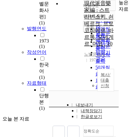
높은
現代派音樂
벨문
내림차순
정확도
자료
家編 : 스트
화사
순
10개씩 출력
라빈스키. 쇤
편]
내림차순
인기도
(1)
베르크. 프로
순
조회
발행연도
10개씩
코피에르. 바
연도순
출력
르톡. 오네게
제목순
1973
20개씩
르. 미요 . 10
저자순
(1)
출력
작성언어
발행기
노벨문화사
30개씩
관순
1973
출력
한국
50개씩
어
출력
복사/
(1)
100개씩
대출
자료형태
신청
출력
단행
본
내보내기
(1)
내책장담기
한글로보기
오늘 본 자료
정확도순