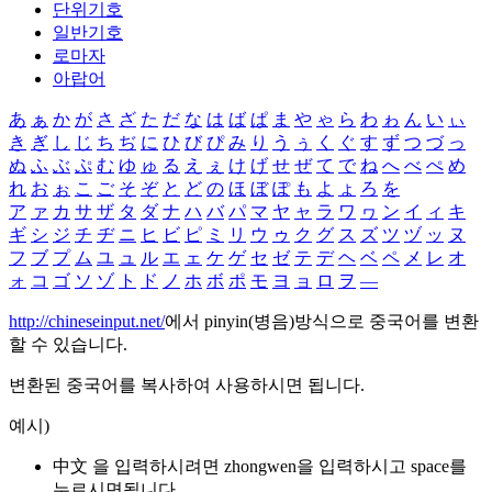
단위기호
일반기호
로마자
아랍어
あ
ぁ
か
が
さ
ざ
た
だ
な
は
ば
ぱ
ま
や
ゃ
ら
わ
ゎ
ん
い
ぃ
き
ぎ
し
じ
ち
ぢ
に
ひ
び
ぴ
み
り
う
ぅ
く
ぐ
す
ず
つ
づ
っ
ぬ
ふ
ぶ
ぷ
む
ゆ
ゅ
る
え
ぇ
け
げ
せ
ぜ
て
で
ね
へ
べ
ぺ
め
れ
お
ぉ
こ
ご
そ
ぞ
と
ど
の
ほ
ぼ
ぽ
も
よ
ょ
ろ
を
ア
ァ
カ
サ
ザ
タ
ダ
ナ
ハ
バ
パ
マ
ヤ
ャ
ラ
ワ
ヮ
ン
イ
ィ
キ
ギ
シ
ジ
チ
ヂ
ニ
ヒ
ビ
ピ
ミ
リ
ウ
ゥ
ク
グ
ス
ズ
ツ
ヅ
ッ
ヌ
フ
ブ
プ
ム
ユ
ュ
ル
エ
ェ
ケ
ゲ
セ
ゼ
テ
デ
ヘ
ベ
ペ
メ
レ
オ
ォ
コ
ゴ
ソ
ゾ
ト
ド
ノ
ホ
ボ
ポ
モ
ヨ
ョ
ロ
ヲ
―
http://chineseinput.net/
에서 pinyin(병음)방식으로 중국어를 변환
할 수 있습니다.
변환된 중국어를 복사하여 사용하시면 됩니다.
예시)
中文 을 입력하시려면
zhongwen
을 입력하시고 space를
누르시면됩니다.