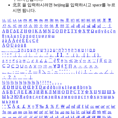
北京 을 입력하시려면
beijing
을 입력하시고 space를 누르
시면 됩니다.
ㅥ
ㅦ
ㅧ
ㅨ
ㅩ
ㅪ
ㅫ
ㅬ
ㅭ
ㅮ
ㅯ
ㅰ
ㅱ
ㅲ
ㅳ
ㅴ
ㅵ
ㅶ
ㅷ
ㅸ
ㅹ
ㅺ
ㅻ
ㅼ
ㅽ
ㅾ
ㅿ
ㆀ
ㆁ
ㆂ
ㆃ
ㆄ
ㆅ
ㆆ
ㆇ
ㆈ
ㆉ
ㆊ
ㆋ
ㆌ
ㆍ
ㆎ
Α
Β
Γ
Δ
Ε
Ζ
Η
Θ
Ι
Κ
Λ
Μ
Ν
Ξ
Ο
Π
Ρ
Σ
Τ
Υ
Φ
Χ
Ψ
Ω
α
β
γ
δ
ε
ζ
η
θ
ι
κ
λ
μ
ν
ξ
ο
π
ρ
σ
τ
υ
φ
χ
ψ
ω
á
à
Á
À
é
è
É
È
ç
Ç
ê
Ä
Ö
Ü
ä
ö
ü
ß
ְ
ֳ
ֲ
ֱ
ָ
ַ
ֵ
ֶ
ִ
ֹ
ּ
ֻ
ׂ
ׁ
ּ
ב
ה
נ
מ
צ
ת
ץ
ש
ד
ג
כ
ע
י
ח
ל
ך
ף
ק
ר
א
ט
ו
ן
ם
פ
‘
’
“
”
〔
〕
〈
〉
「
」
『
』
【
】
＂
（
）
［
］
｛
｝
±
×
÷
≠
≤
≥
∞
∴
♂
♀
∠
⊥
⌒
∂
∇
≡
≒
≪
≫
√
∽
∝
∵
∫
∬
∈
∋
⊆
⊇
⊂
⊃
∪
∩
∧
∨
￢
⇒
⇔
∀
∃
∮
∑
∏
＋
－
＜
＝
＞
、
。
·
‥
…
¨
〃
―
∥
＼
∼
´
～
ˇ
˘
˝
˚
˙
¸
˛
¡
¿
ː
！
＇
，
．
／
：
；
？
＾
＿
｀
｜
½
⅓
⅔
¼
¾
⅛
⅜
⅝
⅞
¹
²
³
⁴
ⁿ
₁
₂
₃
₄
Æ
Ð
Ħ
Ĳ
Ł
Ø
Œ
Þ
Ŧ
Ŋ
æ
đ
ð
ħ
ı
ĳ
ĸ
ŀ
ł
ø
œ
ß
þ
ŧ
ŋ
ŉ
А
Б
В
Г
Д
Е
Ё
Ж
З
И
Й
К
Л
М
Н
О
П
Р
С
Т
У
Ф
Х
Ц
Ч
Ш
Щ
Ъ
Ы
Ь
Э
Ю
Я
а
б
в
г
д
е
ё
ж
з
и
й
к
л
м
н
о
п
р
с
т
у
ф
х
ц
ч
ш
щ
ъ
ы
ь
э
ю
я
′
″
℃
Å
￠
￡
￥
¤
℉
‰
＄
％
Ｆ
￦
㎕
㎖
㎗
ℓ
㎘
㏄
㎣
㎤
㎥
㎦
㎙
㎚
㎛
㎜
㎝
㎞
㎟
㎠
㎡
㎢
㏊
㎍
㎎
㎏
㏏
㎈
㎉
㏈
㎧
㎨
㎰
㎱
㎲
㎳
㎴
㎵
㎶
㎷
㎸
㎹
㎀
㎁
㎂
㎃
㎄
㎺
㎻
㎽
㎾
㎿
㎐
㎑