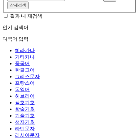
상세검색
결과 내 재검색
인기 검색어
다국어 입력
히라가나
가타카나
중국어
한글고어
그리스문자
프랑스어
독일어
히브리어
괄호기호
학술기호
기술기호
첨자기호
라틴문자
러시아문자