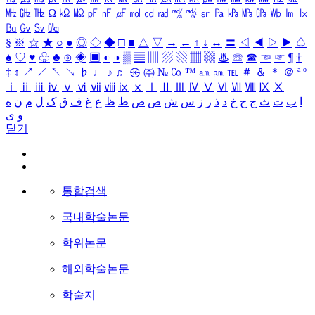
㎒
㎓
㎔
Ω
㏀
㏁
㎊
㎋
㎌
㏖
㏅
㎭
㎮
㎯
㏛
㎩
㎪
㎫
㎬
㏝
㏐
㏓
㏃
㏉
㏜
㏆
§
※
☆
★
○
●
◎
◇
◆
□
■
△
▽
→
←
↑
↓
↔
〓
◁
◀
▷
▶
♤
♠
♡
♥
♧
♣
⊙
◈
▣
◐
◑
▒
▤
▥
▨
▧
▦
▩
♨
☏
☎
☜
☞
¶
†
‡
↕
↗
↙
↖
↘
♭
♩
♪
♬
㉿
㈜
№
㏇
™
㏂
㏘
℡
＃
＆
＊
＠
ª
º
ⅰ
ⅱ
ⅲ
ⅳ
ⅴ
ⅵ
ⅶ
ⅷ
ⅸ
ⅹ
Ⅰ
Ⅱ
Ⅲ
Ⅳ
Ⅴ
Ⅵ
Ⅶ
Ⅷ
Ⅸ
Ⅹ
ا
ب
ت
ث
ج
ح
خ
د
ذ
ر
ز
س
ش
ص
ض
ط
ظ
ع
غ
ف
ق
ک
ل
م
ن
ه
و
ی
닫기
통합검색
국내학술논문
학위논문
해외학술논문
학술지