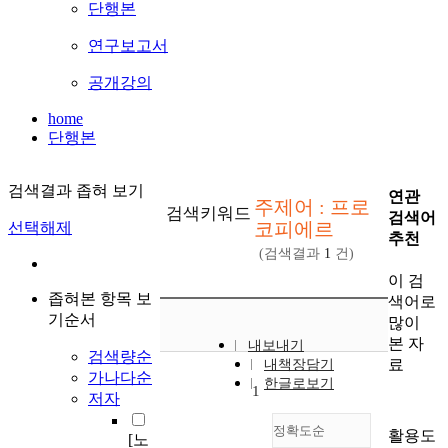
단행본
연구보고서
공개강의
home
단행본
검색결과 좁혀 보기
연관
주제어 : 프로
검색키워드
검색어
코피에르
선택해제
추천
(검색결과
1
건)
이 검
좁혀본 항목 보
색어로
기순서
많이
본 자
내보내기
검색량순
료
내책장담기
가나다순
한글로보기
1
저자
정확도순
활용도
[노