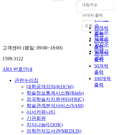
내림차순
정확도
순
10개씩 출력
내림차순
인기도
순
조회
10개씩
연도순
출력
제목순
20개씩
저자순
출력
고객센터 (평일: 09:00~18:00)
발행기
30개씩
관순
1599-3122
출력
50개씩
ARS 번호안내
출력
100개씩
관련누리집
출력
대학공개강의(KOCW)
학술정보통계시스템(Rinfo)
외국학술지지원센터(FRIC)
학술관계분석서비스(SAM)
사서커뮤니티
기관회원
지식나눔(LOOK)
의학전자도서관(MEDLIS)