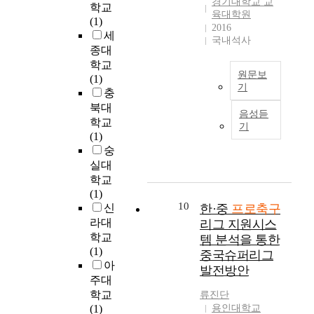
하
경기대학교 교
t
학교
하
의
을
에
위
i
육대학원
여
b
(1)
여
효
대
기
하
2016
o
운
a
세
첫
과
상
여
국내석사
여
r
영
l
종대
째
적
으
하
본
.
하
l
학교
,
인
로
는
연
F
는
L
원문보
(1)
국
방
주
가
구
o
시
e
기
충
내
향
관
치
에
r
민
a
T
프
성
북대
적
와
서
t
구
음성듣
g
h
로
과
학교
속
지
는
h
기
단
u
e
축
마
(1)
성
역
문
e
이
e
p
구
케
숭
을
사
헌
o
1
b
u
에
팅
실대
파
회
조
b
4
y
r
이
전
학교
악
거
사
j
개
u
p
전
략
(1)
할
주
와
e
나
t
o
트
을
10
신
한·중
프로축구
수
민
심
c
된
i
s
의
수
있
라대
들
리그 지원시스
층
t
다
l
e
현
립
는
의
학교
면
템 분석을 통한
o
.
i
o
황
하
Q
구
(1)
담
f
중국슈퍼리그
지
z
f
은
고
방
단
아
을
t
자
발전방안
i
t
어
,
법
에
실
주대
h
체
n
h
떠
이
론
대
시
학교
i
류진단
는
g
i
한
를
을
한
하
(1)
용인대학교
s
시
n