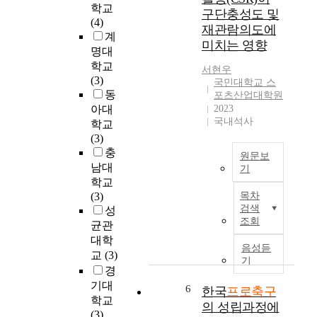
입
의
학교
c
주
구단충성도 및
단
지
(4)
t
민
재관람의도에
하
원
계
o
의
미치는 영향
여
아
명대
f
건
현
래
p
학교
전
서현우
재
매
u
(3)
한
국민대학교 스
J
년
r
동
여
포츠산업대학원
리
적
s
아대
2023
가
그
자
국내석사
u
·
학교
스
를
i
문
(3)
미
벗
t
화
충
원문보
즈
어
-
생
남대
기
S
나
s
활
학교
펄
이
지
e
제
(3)
목차
스
연
못
e
공
검색
성
에
구
하
k
조회
과
균관
서
는
는
i
삶
대학
활
프
현
음성듣
n
의
교
(3)
동
로
기
실
g
질
경
하
축
은
b
향
기대
고
구
6
프
한국
프로축구
e
상
학교
있
K
로
의 성립과정에
h
,
(3)
는
리