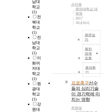
회
남대
공
f
나
c
손진웅
데
.
에
재
학교
a
라
k
중앙대학교 대
목
이
발
적
(1)
c
에
g
학원
적
에
전
가
전
t
는
r
2017
이
따
의
치
북대
o
2
국내석사
o
있
라
기
와
r
학교
6
u
었
프
반
역
a
(1)
개
n
다
로
원문보
을
할
n
전
프
d
기
.
축
두
을
d
남대
로
o
이
구
본
고
알
s
축
학교
f
목차
와
K
연
있
아
e
구
(1)
K
검색
같
리
구
는
보
l
팀
이
o
조회
은
그
는
프
는
e
중
화여
r
연
선
생
로
데
c
지
음성듣
e
자대
구
수
활
축
그
t
기
방
a
학교
목
참
체
구
목
i
자
n
(1)
적
여
육
구
적
9
v
프로축구
선수
치
P
원
을
사
축
단
이
e
단
들의 심리기술
r
광대
달
회
구
이
있
b
체
o
이 경기력에 미
학교
성
공
동
지
다
e
가
f
(1)
치는 영향
하
헌
호
역
.
h
창
o
강
기
활
인
사
이
a
단
o
주현재
원대
위
동
들
회
를
v