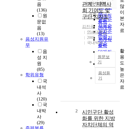
로
순
관계 : 지역사
10개씩 출력
음
내림차순
많
인기도
(136)
회 기여도 및
이
순
조회
10개씩
원
구단 지지도
본
연도순
출력
문없
자
제목순
김진국
20개씩
음
료
저자순
연세대학교
(13)
출력
발행기
2005
음성지원유
30개씩
국내박사
관순
무
출력
활
음
50개씩
용
원문보
성 지
출력
기
도
원
100개씩
높
(85)
한
출력
음성듣
학위유형
은
국
기
자
국
의
프
료
내석
로
사
축
(120)
구
국
는
내박
2
시민구단 활성
출
사
화를 위한 지방
범
(29)
자치단체의 역
한
주제분류