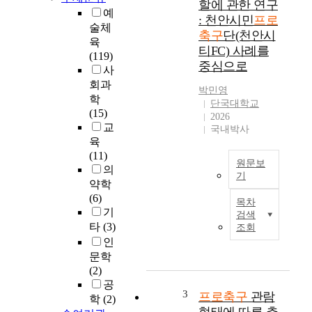
할에 관한 연구
지
예
: 천안시민
프로
2
술체
축구
단(천안시
0
육
티FC) 사례를
년
(119)
중심으로
이
사
라
회과
박민영
는
학
단국대학교
시
(15)
2026
간
교
국내박사
이
육
흐
(11)
른
원문보
의
기
지
약학
금
프
(6)
목차
,
로
기
검색
양
축
타
(3)
조회
적
구
인
․
시
문학
질
민
(2)
적
구
공
으
단
3
프로축구
관람
학
(2)
로
은