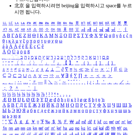
北京 을 입력하시려면
beijing
을 입력하시고 space를 누르
시면 됩니다.
ㅥ
ㅦ
ㅧ
ㅨ
ㅩ
ㅪ
ㅫ
ㅬ
ㅭ
ㅮ
ㅯ
ㅰ
ㅱ
ㅲ
ㅳ
ㅴ
ㅵ
ㅶ
ㅷ
ㅸ
ㅹ
ㅺ
ㅻ
ㅼ
ㅽ
ㅾ
ㅿ
ㆀ
ㆁ
ㆂ
ㆃ
ㆄ
ㆅ
ㆆ
ㆇ
ㆈ
ㆉ
ㆊ
ㆋ
ㆌ
ㆍ
ㆎ
Α
Β
Γ
Δ
Ε
Ζ
Η
Θ
Ι
Κ
Λ
Μ
Ν
Ξ
Ο
Π
Ρ
Σ
Τ
Υ
Φ
Χ
Ψ
Ω
α
β
γ
δ
ε
ζ
η
θ
ι
κ
λ
μ
ν
ξ
ο
π
ρ
σ
τ
υ
φ
χ
ψ
ω
á
à
Á
À
é
è
É
È
ç
Ç
ê
Ä
Ö
Ü
ä
ö
ü
ß
ְ
ֳ
ֲ
ֱ
ָ
ַ
ֵ
ֶ
ִ
ֹ
ּ
ֻ
ׂ
ׁ
ּ
ב
ה
נ
מ
צ
ת
ץ
ש
ד
ג
כ
ע
י
ח
ל
ך
ף
ק
ר
א
ט
ו
ן
ם
פ
‘
’
“
”
〔
〕
〈
〉
「
」
『
』
【
】
＂
（
）
［
］
｛
｝
±
×
÷
≠
≤
≥
∞
∴
♂
♀
∠
⊥
⌒
∂
∇
≡
≒
≪
≫
√
∽
∝
∵
∫
∬
∈
∋
⊆
⊇
⊂
⊃
∪
∩
∧
∨
￢
⇒
⇔
∀
∃
∮
∑
∏
＋
－
＜
＝
＞
、
。
·
‥
…
¨
〃
―
∥
＼
∼
´
～
ˇ
˘
˝
˚
˙
¸
˛
¡
¿
ː
！
＇
，
．
／
：
；
？
＾
＿
｀
｜
½
⅓
⅔
¼
¾
⅛
⅜
⅝
⅞
¹
²
³
⁴
ⁿ
₁
₂
₃
₄
Æ
Ð
Ħ
Ĳ
Ł
Ø
Œ
Þ
Ŧ
Ŋ
æ
đ
ð
ħ
ı
ĳ
ĸ
ŀ
ł
ø
œ
ß
þ
ŧ
ŋ
ŉ
А
Б
В
Г
Д
Е
Ё
Ж
З
И
Й
К
Л
М
Н
О
П
Р
С
Т
У
Ф
Х
Ц
Ч
Ш
Щ
Ъ
Ы
Ь
Э
Ю
Я
а
б
в
г
д
е
ё
ж
з
и
й
к
л
м
н
о
п
р
с
т
у
ф
х
ц
ч
ш
щ
ъ
ы
ь
э
ю
я
′
″
℃
Å
￠
￡
￥
¤
℉
‰
＄
％
Ｆ
￦
㎕
㎖
㎗
ℓ
㎘
㏄
㎣
㎤
㎥
㎦
㎙
㎚
㎛
㎜
㎝
㎞
㎟
㎠
㎡
㎢
㏊
㎍
㎎
㎏
㏏
㎈
㎉
㏈
㎧
㎨
㎰
㎱
㎲
㎳
㎴
㎵
㎶
㎷
㎸
㎹
㎀
㎁
㎂
㎃
㎄
㎺
㎻
㎽
㎾
㎿
㎐
㎑