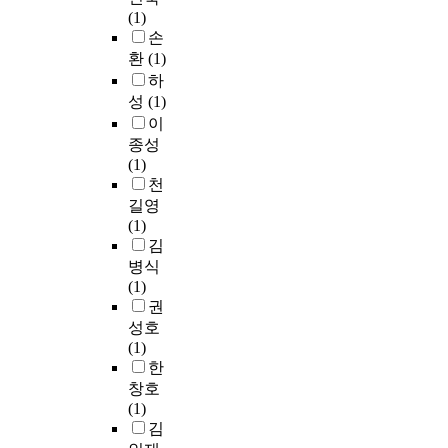
·
o
r
u
로
부
인
(1)
통
램
t
정
u
m
r
조
를
분
손
계
을
h
치
n
a
v
사
제
석
기
환
(1)
통
e
적
d
n
e
되
외
을
법
해
하
h
요
a
c
y
었
하
실
으
서
o
성
(1)
인
t
e
a
다
고
시
로
서
m
,
이
i
g
t
.
3
하
는
로
e
i
종성
o
o
o
그
0
여
설
에
g
v
(1)
n
i
t
러
0
다
문
대
a
)
천
,
n
a
나
부
음
문
한
m
지
o
길영
g
l
국
를
과
항
편
e
배
b
(1)
g
o
제
최
같
들
견
s
구
t
김
l
f
축
종
은
의
을
o
조
a
병식
o
2
구
분
결
신
해
f
요
i
(1)
b
1
연
석
론
뢰
소
5
인
n
권
a
4
맹
에
을
도
할
b
,
e
성호
l
K
(
사
도
와
수
a
v
d
(1)
.
-
F
용
출
타
있
s
)
f
한
A
L
I
하
하
당
는
e
인
o
창호
t
e
F
였
였
도
기
b
프
l
(1)
t
a
A
다
다
를
회
a
라
l
김
h
g
)
.
.
검
를
l
요
o