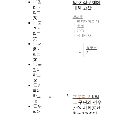
활
경
의 이적문제에
익
i
성
희대
대한 고찰
창
s
화
학교
출
t
,
박제용
(8)
에
o
지
명지대학교 대
고
의
i
역
학원
려대
한
n
2003
인
학교
독
국내석사
v
지
(7)
립
e
도
서
적
s
·
원문보
울대
인
t
이
기
학교
구
i
미
본
(6)
단
g
지
연
국
운
a
제
구
민대
영
t
고
는
학교
관
e
등
프
(6)
점
t
지
로
건
에
h
역
축
국대
서
e
홍
구
5
학교
는
프로축구
K리
e
보
구
(4)
모
그 구단의 선수
f
,
단
우
기
f
참여 사회공헌
지
에
업
석대
e
역
활동(CSR)이