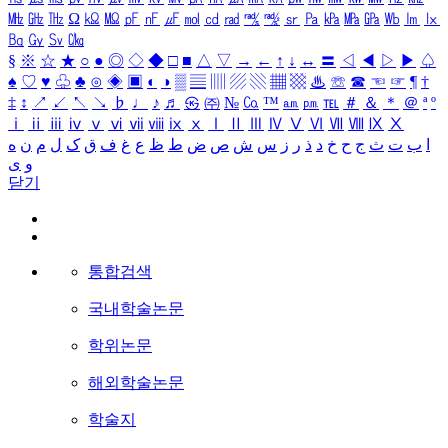
㎒
㎓
㎔
Ω
㏀
㏁
㎊
㎋
㎌
㏖
㏅
㎭
㎮
㎯
㏛
㎩
㎪
㎫
㎬
㏝
㏐
㏓
㏃
㏉
㏜
㏆
§
※
☆
★
○
●
◎
◇
◆
□
■
△
▽
→
←
↑
↓
↔
〓
◁
◀
▷
▶
♤
♠
♡
♥
♧
♣
⊙
◈
▣
◐
◑
▒
▤
▥
▨
▧
▦
▩
♨
☏
☎
☜
☞
¶
†
‡
↕
↗
↙
↖
↘
♭
♩
♪
♬
㉿
㈜
№
㏇
™
㏂
㏘
℡
＃
＆
＊
＠
ª
º
ⅰ
ⅱ
ⅲ
ⅳ
ⅴ
ⅵ
ⅶ
ⅷ
ⅸ
ⅹ
Ⅰ
Ⅱ
Ⅲ
Ⅳ
Ⅴ
Ⅵ
Ⅶ
Ⅷ
Ⅸ
Ⅹ
ا
ب
ت
ث
ج
ح
خ
د
ذ
ر
ز
س
ش
ص
ض
ط
ظ
ع
غ
ف
ق
ک
ل
م
ن
ه
و
ی
닫기
통합검색
국내학술논문
학위논문
해외학술논문
학술지