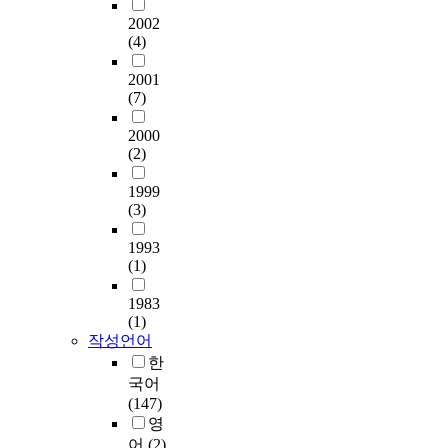
e
o
.
들
였
사
참
4
는
r
n
r
2002
한
을
고
를
여
5
시
i
(4)
t
d
편
모
,
통
자
0
민
c
i
e
,
집
프
하
를
p
구
a
2001
s
r
상
단
로
여
선
e
단
l
(7)
a
t
기
으
축
인
정
o
을
b
m
o
의
로
구
터
하
p
활
2000
a
u
c
연
설
경
넷
였
l
(2)
성
c
s
o
구
정
기
설
다
e
화
k
t
l
문
하
관
문
.
1999
i
하
g
-
l
제
여
람
(3)
지
최
n
고
r
t
e
는
편
경
를
종
t
정
o
a
c
문
의
1993
험
이
선
o
부
u
k
t
헌
표
(1)
이
용
정
t
실
n
e
d
연
본
있
하
된
a
패
d
r
a
1983
구
추
는
였
연
l
를
,
(1)
o
t
,
출
서
으
구
t
극
m
작성언어
a
a
심
법
울
며
참
h
복
o
d
한
f
층
을
지
,
여
a
하
t
f
r
국어
면
이
역
설
자
t
기
i
o
o
(147)
접
용
생
문
를
w
위
v
r
m
영
등
하
활
에
대
e
하
a
a
a
어
(2)
다
여
체