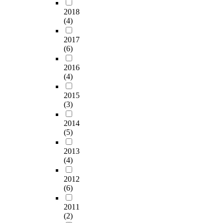
기
기
당
o
축
g
t
s
,
구
2018
위
위
하
n
구
a
h
o
국
의
(4)
해
한
고
g
단
t
a
c
내
목
예
자
있
g
에
e
t
c
2017
프
적
비
료
는
i
대
b
(6)
t
e
로
을
문
의
구
,
한
y
o
r
축
달
항
수
단
D
지
f
2016
e
p
구
성
추
집
실
e
역
o
(4)
n
l
선
하
출
은
무
a
사
c
h
a
수
기
과
1
자
j
회
2015
u
a
y
의
위
문
2
2
e
(3)
의
s
n
e
이
해
항
개
명
o
요
i
c
r
적
프
의
프
,
2014
n
청
n
e
s
과
로
적
(5)
로
지
a
과
g
i
’
관
축
절
축
방
n
지
o
t
p
련
구
2013
성
구
자
d
자
n
s
e
된
K
(4)
평
구
치
I
체
K
p
r
문
리
정
단
단
n
장
o
r
f
2012
제
그
및
의
체
c
의
r
(6)
o
o
의
1
내
지
체
h
의
e
f
r
해
구
용
역
육
e
지
a
2011
e
m
결
단
타
사
담
o
등
P
(2)
s
a
방
내
당
회
당
n