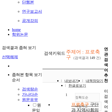
단행본
연구보고서
공개강의
home
학위논문
검색결과 좁혀 보기
연
주제어 : 프로축
검색키워드
관
구
선택해제
(검색결과
149
건)
검
색
어
좁혀본 항목 보기
추
순서
천
내보내기
내책장담기
한글로보기
검색량순
이
가나다순
1
검
정확도순
원문유무
색
프로축구
구단
원
내림차순
어
정확도
과 지역사회의
문있