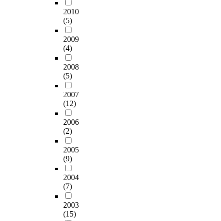
이
r
s
n
안
에
도
에
자
a
결
2010
o
i
c
은
서
과
거
2
r
(5)
합
f
o
e
무
선
정
주
명
e
하
o
n
.
엇
호
을
하
,
2009
a
면
o
a
F
인
하
실
(4)
는
그
s
서
t
l
o
가
는
시
지
리
i
시
b
f
r
?
프
2008
하
역
고
n
민
a
o
t
라
로
(5)
여
민
구
2
구
l
o
h
는
축
최
을
단
0
단
l
t
i
2007
네
구
종
대
서
1
은
L
(12)
b
s
가
구
2
상
포
1
매
e
a
r
지
단
3
으
터
a
년
a
2006
l
e
연
경
문
로
4
n
증
g
(2)
l
s
구
기
항
인
명
d
가
u
d
e
문
를
의
터
으
s
하
2005
e
e
a
제
주
진
넷
로
e
(9)
고
'
v
r
를
로
술
리
총
l
있
s
e
c
설
관
문
서
8
2004
e
다
h
l
h
정
람
을
(7)
치
명
c
.
i
o
,
하
하
선
전
의
t
이
s
p
i
였
는
2003
정
문
연
e
연
t
m
n
다
팬
(15)
하
회
구
d
구
o