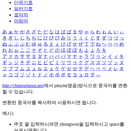
단위기호
일반기호
로마자
아랍어
あ
ぁ
か
が
さ
ざ
た
だ
な
は
ば
ぱ
ま
や
ゃ
ら
わ
ゎ
ん
い
ぃ
き
ぎ
し
じ
ち
ぢ
に
ひ
び
ぴ
み
り
う
ぅ
く
ぐ
す
ず
つ
づ
っ
ぬ
ふ
ぶ
ぷ
む
ゆ
ゅ
る
え
ぇ
け
げ
せ
ぜ
て
で
ね
へ
べ
ぺ
め
れ
お
ぉ
こ
ご
そ
ぞ
と
ど
の
ほ
ぼ
ぽ
も
よ
ょ
ろ
を
ア
ァ
カ
サ
ザ
タ
ダ
ナ
ハ
バ
パ
マ
ヤ
ャ
ラ
ワ
ヮ
ン
イ
ィ
キ
ギ
シ
ジ
チ
ヂ
ニ
ヒ
ビ
ピ
ミ
リ
ウ
ゥ
ク
グ
ス
ズ
ツ
ヅ
ッ
ヌ
フ
ブ
プ
ム
ユ
ュ
ル
エ
ェ
ケ
ゲ
セ
ゼ
テ
デ
ヘ
ベ
ペ
メ
レ
オ
ォ
コ
ゴ
ソ
ゾ
ト
ド
ノ
ホ
ボ
ポ
モ
ヨ
ョ
ロ
ヲ
―
http://chineseinput.net/
에서 pinyin(병음)방식으로 중국어를 변환
할 수 있습니다.
변환된 중국어를 복사하여 사용하시면 됩니다.
예시)
中文 을 입력하시려면
zhongwen
을 입력하시고 space를
누르시면됩니다.