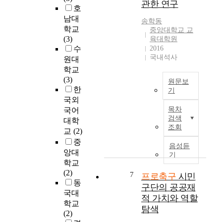
축
a
관한 연구
지
호
A
그
구
v
역
선
구
남대
산
송학동
i
주
수
단
학교
중앙대학교 교
업
o
민
의
의
(3)
육대학원
의
r
의
해
선
수
2016
발
b
긍
국내석사
외
수
원대
전
y
지
이
참
학교
을
p
와
적
여
(3)
위
r
원문보
자
상
사
한
해
기
o
부
황
회
국외
서
f
심
T
에
공
목차
는
국어
e
제
h
대
헌
검색
반
대학
s
고
e
한
활
조회
드
교
(2)
s
등
r
문
동
시
i
중
다
e
음성듣
제
(
해
o
양
앙대
s
기
점
C
결
n
한
학교
e
을
S
되
a
긍
(2)
a
7
프로축구
시민
심
R
어
l
정
동
r
구단의 공공재
층
)
야
s
적
c
국대
분
이
적 가치와 역할
할
o
효
h
학교
석
구
탐색
구
c
과
i
(2)
하
단
조
c
를
s