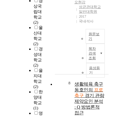
경
여
충
오현강
적
e
창
t
상국
성균관대학교
프
성
문
r
출
o
립대
일반대학원
로
도
제
v
하
r
2017
학교
축
및
로
i
는
e
국내석사
(2)
구
재
남
e
문
c
울
선
관
아
w
화
o
산대
수
람
원문보
있
i
적
g
학교
의
의
기
다
n
공
n
(2)
해
도
.
본
g
공
i
경
목차
외
에
따
연
t
재
z
검색
성대
이
미
라
구
y
이
e
조회
적
치
학교
서
는
p
다
e
과
는
(2)
본
프
e
.
s
음성듣
관
영
을
연
로
o
2
기
t
련
향
지대
구
축
n
0
a
된
을
학교
의
구
v
8
2
생활체육 축구
b
대
규
(2)
목
시
i
5
l
동호인의
프로
안
명
한
적
민
e
년
i
축구
경기 관람
을
하
양대
은
구
w
현
s
제약요인 분석
제
는
학교
지
단
i
재
h
: Q 방법론적
시
것
(1)
역
의
n
우
b
하
이
접근
영
사
공
g
리
a
는
다