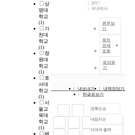
s
가
바
이
지
였
2017
상
s
민
e
t
?
탕
용
국내박사
지
다
t
명대
구
w
h
둘
으
하
도
.
u
학교
단
s
e
째
로
여
에
연
d
(1)
운
p
원문보
s
,
경
생
대
구
y
가
영
기
a
i
국
기
활
한
참
,
에
천대
p
T
s
내
장
체
상
여
a
목차
매
학교
e
h
i
프
에
육
호
자
검색
f
년
(1)
r
e
s
로
방
축
관
조회
는
t
많
창
,
h
t
축
문
구
계
프
e
은
m
원대
u
o
구
하
음성듣
동
를
로
r
예
a
학교
n
r
선
는
기
호
분
축
w
산
g
(1)
d
e
수
팬
인
석
구
e
을
a
호
r
s
의
들
들
하
시
a
투
z
서대
e
e
계
의
의
여
민
r
자
내보내기
내책장담기
i
학교
d
a
약
충
프
,
구
r
한글로보기
하
n
(1)
-
r
내
성
로
프
단
a
고
e
서
y
c
용
도
축
로
에
n
있
,
울교
정확도순
e
h
및
와
구
축
관
g
지
d
a
육대
t
해
재
경
구
한
e
만
내림차순
o
r
정확도
h
학교
외
관
기
구
기
d
낮
c
d
e
(1)
순
이
람
관
단
본
10개씩 출력
t
은
u
내림차순
e
e
배
인기도
적
의
람