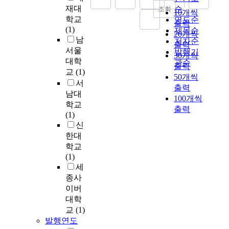
과
적
h
성
m
v
f
재대
·
도
순
조회
제
지
인
10개씩
e
적
e
e
f
임
를
학교
연도순
약
역
지
g
출력
,
n
l
e
대
높
(1)
제목순
요
사
식
r
20개씩
적
t
o
c
시
여
남
저자순
인
회
과
o
은
출력
a
p
t
조
프
서울
을
발행기
가
다
u
관
30개씩
r
m
s
건
로
대학
유
서
관순
양
p
중
y
출력
e
o
과
축
교
(1)
형
로
한
o
,
a
50개씩
n
f
절
구
화
의
서
경
f
부
n
출력
t
p
차
K
하
발
험
남대
p
정
d
100개씩
o
s
는
리
고
전
을
학교
r
부
b
출력
f
y
무
그
,
을
지
(1)
o
패
r
w
c
엇
관
유
위
니
신
f
,
o
o
h
인
중
형
한
고
e
한대
예
a
r
o
가
증
별
가
있
s
학교
산
d
l
l
?
가
특
치
는
s
(1)
낭
c
d
o
셋
및
징
를
대
i
세
비
a
p
g
째
산
과
가
상
o
,
종사
s
r
i
,
업
차
진
자
n
비
이버
t
o
c
A
발
이
파
로
a
효
i
대학
f
a
선
전
점
트
선
l
율
n
교
(1)
e
l
수
을
을
너
정
s
등
g
발행연도
s
t
의
위
분
라
하
o
의
m