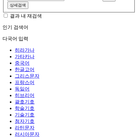
상세검색
결과 내 재검색
인기 검색어
다국어 입력
히라가나
가타카나
중국어
한글고어
그리스문자
프랑스어
독일어
히브리어
괄호기호
학술기호
기술기호
첨자기호
라틴문자
러시아문자