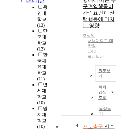
형태에 따른 추
수여기관
많
지
구편익행동이
용
은
역
관람요인과 선
인대
발
스
택행동에 미치
전
학교
포
이
(13)
는 영향
츠
있
단
산
조상일
었
국대
업
서남대학교 대
다
학교
,
학원
.
(12)
문
2012
그
한
화
국내박사
러
국체
산
나
육대
업
원문보
프
,
학교
기
로
관
(11)
스
T
광
연
목차
포
h
산
세대
검색
츠
i
업
학교
조회
가
s
등
(10)
추
s
지
명
음성듣
구
t
역
기
지대
하
u
경
학교
는
d
제
4
프로축구
선수
(10)
수
y