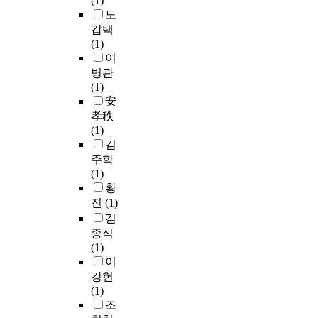
(1)
탐
성
S
요
l
n
l
호
2
노
약
색
에
e
인
,
g
l
사
6
요
갑택
적
기
o
을
a
g
e
는
.
인
(1)
요
여
n
도
t
r
n
선
0
에
이
인
하
g
출
t
o
g
수
과
대
분
병관
고
n
하
h
u
e
대
S
한
석
(1)
있
a
였
e
p
p
리
P
유
(
安
다
m
다
t
o
r
인
S
형
E
.
孝秩
I
.
i
n
o
으
S
분
x
또
(1)
l
연
m
c
f
로
V
석
p
한
김
w
구
e
o
e
활
e
결
l
지
주학
h
방
w
m
s
동
r
과
o
역
(1)
a
법
h
p
s
할
.
‘
r
의
황
,
은
e
r
i
수
2
축
a
건
S
진
(1)
질
n
e
o
있
8
구
t
전
u
적
김
K
h
n
다
.
외
o
한
w
연
종식
o
e
a
고
0
에
r
여
o
구
(1)
r
n
l
입
프
타
y
가
n
로
이
e
s
s
증
로
프
F
선
S
서
a
강헌
i
o
됨
그
로
a
용
a
의
n
(1)
v
c
에
램
스
c
의
m
사
P
조
e
c
따
을
포
t
기
s
례
r