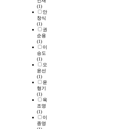
인재
e
u
규
증
제
l
인
w
(1)
t
e
정
수
첫
하
공
c
,
c
안
e
C
내
집
째
기
하
l
v
o
n
창식
l
선
된
,
위
고
u
i
n
t
(1)
a
수
연
생
하
,
b
)
c
h
권
s
에
구
활
여
가
s
홍
l
s
s
순용
이
자
체
C
치
,
보
u
e
i
(1)
전
료
육
r
관
D
·
s
s
c
이
트
를
축
o
을
e
마
i
s
a
승도
규
분
구
n
공
a
케
o
i
n
(1)
정
석
동
b
유
j
팅
n
o
d
오
을
하
호
a
함
e
요
.
n
K
보
기
윤선
인
c
으
o
인
o
-
면
위
(1)
의
h
로
n
등
F
f
L
선
해
윤
프
'
써
C
지
i
t
e
수
S
형기
로
s
계
i
자
r
h
a
의
P
(1)
축
α
층
t
체
s
e
g
직
S
육
구
계
간
i
의
t
l
u
계
S
조영
경
수
유
z
6
o
e
e
가
V
(1)
기
산
대
e
대
f
a
C
족
e
이
관
출
감
n
역
a
d
h
,
r
종영
람
과
형
,
할
l
i
a
변
.
제