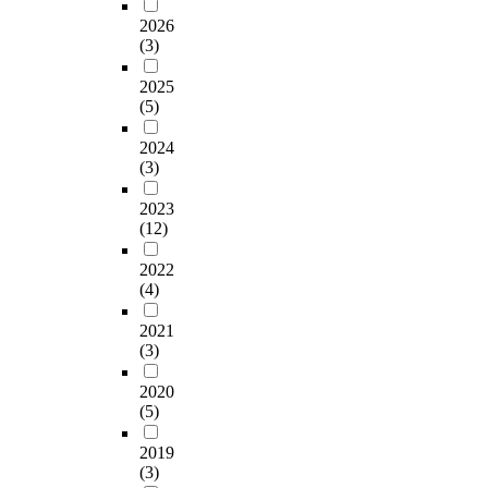
s
e
이
한
석
는
였
c
정
e
2026
i
c
적
기
하
인
다
c
부
d
(3)
o
h
및
초
는
식
.
e
실
i
n
n
소
자
데
을
구
r
패
2025
a
a
i
유
료
목
제
체
v
(5)
가
m
l
q
권
를
적
고
적
i
끊
a
f
u
분
제
을
하
으
2024
e
임
t
o
e
쟁
공
설
(3)
는
로
w
없
e
o
s
의
하
정
것
F
e
이
r
t
o
근
는
2023
하
이
C
r
발
i
b
n
본
데
(12)
였
다
안
s
생
a
a
p
적
그
다
.
양
i
하
l
l
r
2022
인
목
.
본
과
n
고
s
(4)
l
o
원
적
연
연
성
S
있
t
i
f
인
을
구
구
남
e
다
o
2021
n
e
은
두
의
의
F
o
.
i
(3)
d
s
무
고
목
목
C
u
그
n
i
s
엇
있
적
적
의
l
럼
2020
v
c
i
인
다
을
을
업
,
(5)
에
e
a
o
가
.
달
달
무
G
도
s
t
n
?
성
성
를
2019
y
프
t
e
a
넷
이
하
(3)
하
담
e
로
i
s
l
째
연