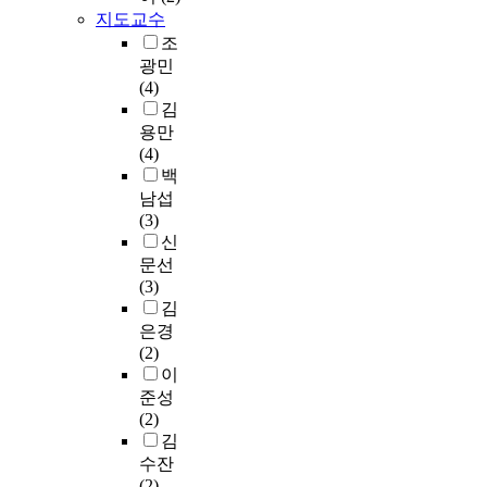
응
상
r
여
t
c
v
양
5
지도교수
육
한
으
e
지
i
o
a
한
점
조
축
표
로
c
자
o
u
l
질
리
광민
구
본
반
o
체
n
n
i
적
커
(4)
동
수
구
m
가
,
t
d
연
트
김
호
는
조
p
어
f
r
s
구
척
인
용만
전
화
o
떤
o
y
a
방
도
2
(4)
체
된
s
역
u
t
m
법
로
3
백
4
면
e
할
n
o
p
을
설
명
,
남섭
담
d
을
d
i
l
이
문
의
6
(3)
을
o
해
a
m
e
용
조
자
5
신
실
f
야
t
p
,
하
사
료
2
시
문선
2
하
i
r
c
여
를
를
명
하
(3)
8
는
o
o
r
연
진
최
이
였
김
2
가
n
v
o
구
행
종
었
으
은경
m
를
p
e
s
문
하
분
으
며
(2)
e
밝
u
i
s
제
였
석
나
심
이
n
히
r
t
-
별
다
자
,
층
a
준성
는
p
s
s
로
.
료
실
면
n
(2)
데
o
p
e
분
총
로
제
담
d
김
목
s
e
c
석
3
사
분
을
1
수잔
적
e
r
t
되
0
용
석
통
6
(2)
이
a