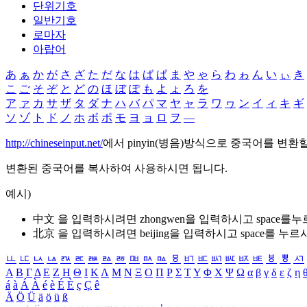
단위기호
일반기호
로마자
아랍어
あ
ぁ
か
が
さ
ざ
た
だ
な
は
ば
ぱ
ま
や
ゃ
ら
わ
ゎ
ん
い
ぃ
き
こ
ご
そ
ぞ
と
ど
の
ほ
ぼ
ぽ
も
よ
ょ
ろ
を
ア
ァ
カ
サ
ザ
タ
ダ
ナ
ハ
バ
パ
マ
ヤ
ャ
ラ
ワ
ヮ
ン
イ
ィ
キ
ギ
ソ
ゾ
ト
ド
ノ
ホ
ボ
ポ
モ
ヨ
ョ
ロ
ヲ
―
http://chineseinput.net/
에서 pinyin(병음)방식으로 중국어를 변환
변환된 중국어를 복사하여 사용하시면 됩니다.
예시)
中文 을 입력하시려면
zhongwen
을 입력하시고 space를
北京 을 입력하시려면
beijing
을 입력하시고 space를 누르
ㅥ
ㅦ
ㅧ
ㅨ
ㅩ
ㅪ
ㅫ
ㅬ
ㅭ
ㅮ
ㅯ
ㅰ
ㅱ
ㅲ
ㅳ
ㅴ
ㅵ
ㅶ
ㅷ
ㅸ
ㅹ
ㅺ
Α
Β
Γ
Δ
Ε
Ζ
Η
Θ
Ι
Κ
Λ
Μ
Ν
Ξ
Ο
Π
Ρ
Σ
Τ
Υ
Φ
Χ
Ψ
Ω
α
β
γ
δ
ε
ζ
η
á
à
Á
À
é
è
É
È
ç
Ç
ê
Ä
Ö
Ü
ä
ö
ü
ß