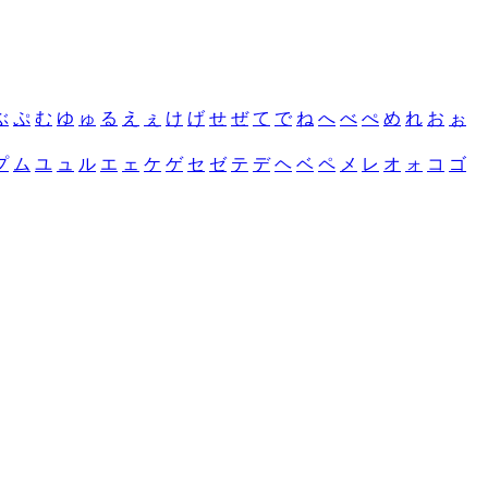
ぶ
ぷ
む
ゆ
ゅ
る
え
ぇ
け
げ
せ
ぜ
て
で
ね
へ
べ
ぺ
め
れ
お
ぉ
プ
ム
ユ
ュ
ル
エ
ェ
ケ
ゲ
セ
ゼ
テ
デ
ヘ
ベ
ペ
メ
レ
オ
ォ
コ
ゴ