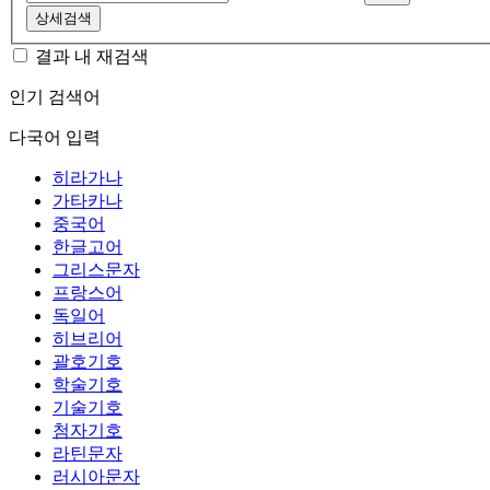
상세검색
결과 내 재검색
인기 검색어
다국어 입력
히라가나
가타카나
중국어
한글고어
그리스문자
프랑스어
독일어
히브리어
괄호기호
학술기호
기술기호
첨자기호
라틴문자
러시아문자