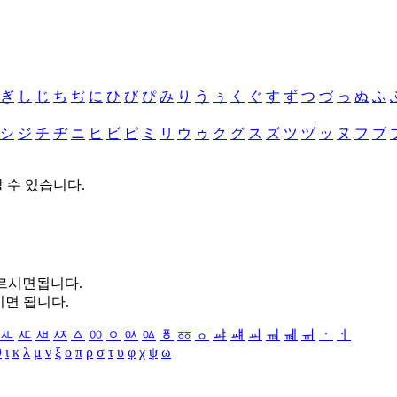
ぎ
し
じ
ち
ぢ
に
ひ
び
ぴ
み
り
う
ぅ
く
ぐ
す
ず
つ
づ
っ
ぬ
ふ
シ
ジ
チ
ヂ
ニ
ヒ
ビ
ピ
ミ
リ
ウ
ゥ
ク
グ
ス
ズ
ツ
ヅ
ッ
ヌ
フ
ブ
할 수 있습니다.
누르시면됩니다.
시면 됩니다.
ㅻ
ㅼ
ㅽ
ㅾ
ㅿ
ㆀ
ㆁ
ㆂ
ㆃ
ㆄ
ㆅ
ㆆ
ㆇ
ㆈ
ㆉ
ㆊ
ㆋ
ㆌ
ㆍ
ㆎ
θ
ι
κ
λ
μ
ν
ξ
ο
π
ρ
σ
τ
υ
φ
χ
ψ
ω