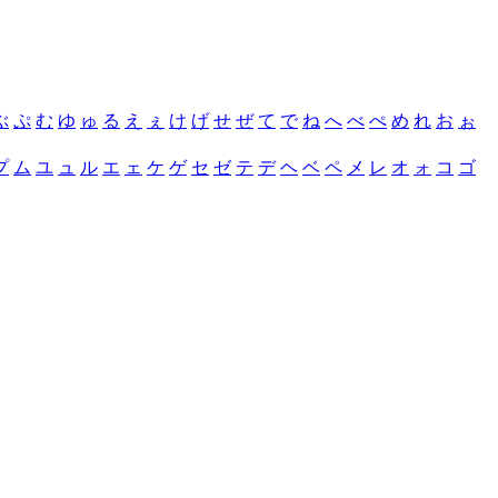
ぶ
ぷ
む
ゆ
ゅ
る
え
ぇ
け
げ
せ
ぜ
て
で
ね
へ
べ
ぺ
め
れ
お
ぉ
プ
ム
ユ
ュ
ル
エ
ェ
ケ
ゲ
セ
ゼ
テ
デ
ヘ
ベ
ペ
メ
レ
オ
ォ
コ
ゴ