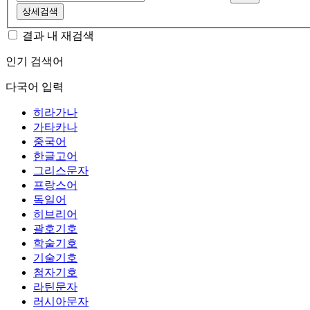
상세검색
결과 내 재검색
인기 검색어
다국어 입력
히라가나
가타카나
중국어
한글고어
그리스문자
프랑스어
독일어
히브리어
괄호기호
학술기호
기술기호
첨자기호
라틴문자
러시아문자