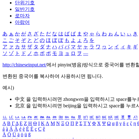
단위기호
일반기호
로마자
아랍어
あ
ぁ
か
が
さ
ざ
た
だ
な
は
ば
ぱ
ま
や
ゃ
ら
わ
ゎ
ん
い
ぃ
き
こ
ご
そ
ぞ
と
ど
の
ほ
ぼ
ぽ
も
よ
ょ
ろ
を
ア
ァ
カ
サ
ザ
タ
ダ
ナ
ハ
バ
パ
マ
ヤ
ャ
ラ
ワ
ヮ
ン
イ
ィ
キ
ギ
ソ
ゾ
ト
ド
ノ
ホ
ボ
ポ
モ
ヨ
ョ
ロ
ヲ
―
http://chineseinput.net/
에서 pinyin(병음)방식으로 중국어를 변환
변환된 중국어를 복사하여 사용하시면 됩니다.
예시)
中文 을 입력하시려면
zhongwen
을 입력하시고 space를
北京 을 입력하시려면
beijing
을 입력하시고 space를 누르
ㅥ
ㅦ
ㅧ
ㅨ
ㅩ
ㅪ
ㅫ
ㅬ
ㅭ
ㅮ
ㅯ
ㅰ
ㅱ
ㅲ
ㅳ
ㅴ
ㅵ
ㅶ
ㅷ
ㅸ
ㅹ
ㅺ
Α
Β
Γ
Δ
Ε
Ζ
Η
Θ
Ι
Κ
Λ
Μ
Ν
Ξ
Ο
Π
Ρ
Σ
Τ
Υ
Φ
Χ
Ψ
Ω
α
β
γ
δ
ε
ζ
η
á
à
Á
À
é
è
É
È
ç
Ç
ê
Ä
Ö
Ü
ä
ö
ü
ß