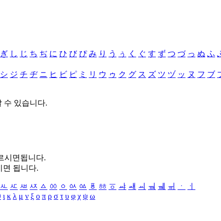
ぎ
し
じ
ち
ぢ
に
ひ
び
ぴ
み
り
う
ぅ
く
ぐ
す
ず
つ
づ
っ
ぬ
ふ
シ
ジ
チ
ヂ
ニ
ヒ
ビ
ピ
ミ
リ
ウ
ゥ
ク
グ
ス
ズ
ツ
ヅ
ッ
ヌ
フ
ブ
할 수 있습니다.
누르시면됩니다.
시면 됩니다.
ㅻ
ㅼ
ㅽ
ㅾ
ㅿ
ㆀ
ㆁ
ㆂ
ㆃ
ㆄ
ㆅ
ㆆ
ㆇ
ㆈ
ㆉ
ㆊ
ㆋ
ㆌ
ㆍ
ㆎ
θ
ι
κ
λ
μ
ν
ξ
ο
π
ρ
σ
τ
υ
φ
χ
ψ
ω