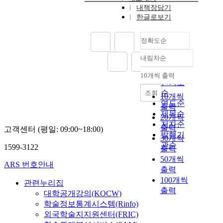
내책장담기
한글로보기
정확도순
내림차순
정확도
순
10개씩 출력
내림차순
인기도
순
조회
10개씩
연도순
출력
제목순
20개씩
저자순
출력
고객센터 (평일: 09:00~18:00)
발행기
30개씩
관순
1599-3122
출력
50개씩
ARS 번호안내
출력
100개씩
관련누리집
출력
대학공개강의(KOCW)
학술정보통계시스템(Rinfo)
외국학술지지원센터(FRIC)