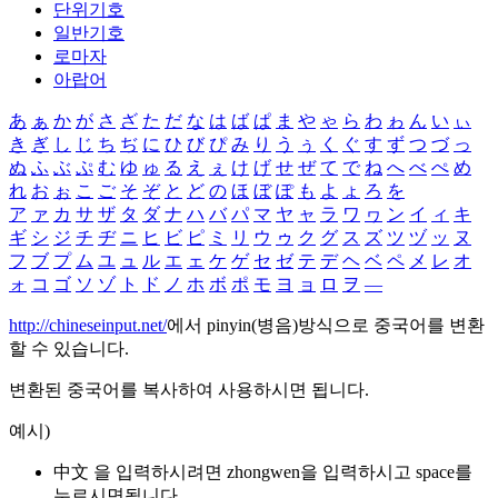
단위기호
일반기호
로마자
아랍어
あ
ぁ
か
が
さ
ざ
た
だ
な
は
ば
ぱ
ま
や
ゃ
ら
わ
ゎ
ん
い
ぃ
き
ぎ
し
じ
ち
ぢ
に
ひ
び
ぴ
み
り
う
ぅ
く
ぐ
す
ず
つ
づ
っ
ぬ
ふ
ぶ
ぷ
む
ゆ
ゅ
る
え
ぇ
け
げ
せ
ぜ
て
で
ね
へ
べ
ぺ
め
れ
お
ぉ
こ
ご
そ
ぞ
と
ど
の
ほ
ぼ
ぽ
も
よ
ょ
ろ
を
ア
ァ
カ
サ
ザ
タ
ダ
ナ
ハ
バ
パ
マ
ヤ
ャ
ラ
ワ
ヮ
ン
イ
ィ
キ
ギ
シ
ジ
チ
ヂ
ニ
ヒ
ビ
ピ
ミ
リ
ウ
ゥ
ク
グ
ス
ズ
ツ
ヅ
ッ
ヌ
フ
ブ
プ
ム
ユ
ュ
ル
エ
ェ
ケ
ゲ
セ
ゼ
テ
デ
ヘ
ベ
ペ
メ
レ
オ
ォ
コ
ゴ
ソ
ゾ
ト
ド
ノ
ホ
ボ
ポ
モ
ヨ
ョ
ロ
ヲ
―
http://chineseinput.net/
에서 pinyin(병음)방식으로 중국어를 변환
할 수 있습니다.
변환된 중국어를 복사하여 사용하시면 됩니다.
예시)
中文 을 입력하시려면
zhongwen
을 입력하시고 space를
누르시면됩니다.