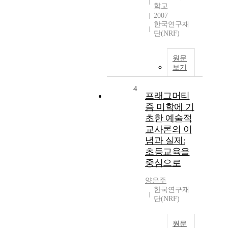
학교
2007
한국연구재
단(NRF)
원문
보기
4
프래그머티
즘 미학에 기
초한 예술적
교사론의 이
념과 실제:
초등교육을
중심으로
양은주
한국연구재
단(NRF)
원문