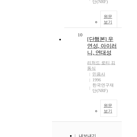
단(NRF)
원문
보기
10
[단행본] 우
연성, 아이러
니, 연대성
리처드
,
로티
,
김
동식
민음사
1996
한국연구재
단(NRF)
원문
보기
내보내기