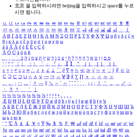
北京 을 입력하시려면
beijing
을 입력하시고 space를 누르
시면 됩니다.
ㅥ
ㅦ
ㅧ
ㅨ
ㅩ
ㅪ
ㅫ
ㅬ
ㅭ
ㅮ
ㅯ
ㅰ
ㅱ
ㅲ
ㅳ
ㅴ
ㅵ
ㅶ
ㅷ
ㅸ
ㅹ
ㅺ
ㅻ
ㅼ
ㅽ
ㅾ
ㅿ
ㆀ
ㆁ
ㆂ
ㆃ
ㆄ
ㆅ
ㆆ
ㆇ
ㆈ
ㆉ
ㆊ
ㆋ
ㆌ
ㆍ
ㆎ
Α
Β
Γ
Δ
Ε
Ζ
Η
Θ
Ι
Κ
Λ
Μ
Ν
Ξ
Ο
Π
Ρ
Σ
Τ
Υ
Φ
Χ
Ψ
Ω
α
β
γ
δ
ε
ζ
η
θ
ι
κ
λ
μ
ν
ξ
ο
π
ρ
σ
τ
υ
φ
χ
ψ
ω
á
à
Á
À
é
è
É
È
ç
Ç
ê
Ä
Ö
Ü
ä
ö
ü
ß
ְ
ֳ
ֲ
ֱ
ָ
ַ
ֵ
ֶ
ִ
ֹ
ּ
ֻ
ׂ
ׁ
ּ
ב
ה
נ
מ
צ
ת
ץ
ש
ד
ג
כ
ע
י
ח
ל
ך
ף
ק
ר
א
ט
ו
ן
ם
פ
‘
’
“
”
〔
〕
〈
〉
「
」
『
』
【
】
＂
（
）
［
］
｛
｝
±
×
÷
≠
≤
≥
∞
∴
♂
♀
∠
⊥
⌒
∂
∇
≡
≒
≪
≫
√
∽
∝
∵
∫
∬
∈
∋
⊆
⊇
⊂
⊃
∪
∩
∧
∨
￢
⇒
⇔
∀
∃
∮
∑
∏
＋
－
＜
＝
＞
、
。
·
‥
…
¨
〃
―
∥
＼
∼
´
～
ˇ
˘
˝
˚
˙
¸
˛
¡
¿
ː
！
＇
，
．
／
：
；
？
＾
＿
｀
｜
½
⅓
⅔
¼
¾
⅛
⅜
⅝
⅞
¹
²
³
⁴
ⁿ
₁
₂
₃
₄
Æ
Ð
Ħ
Ĳ
Ł
Ø
Œ
Þ
Ŧ
Ŋ
æ
đ
ð
ħ
ı
ĳ
ĸ
ŀ
ł
ø
œ
ß
þ
ŧ
ŋ
ŉ
А
Б
В
Г
Д
Е
Ё
Ж
З
И
Й
К
Л
М
Н
О
П
Р
С
Т
У
Ф
Х
Ц
Ч
Ш
Щ
Ъ
Ы
Ь
Э
Ю
Я
а
б
в
г
д
е
ё
ж
з
и
й
к
л
м
н
о
п
р
с
т
у
ф
х
ц
ч
ш
щ
ъ
ы
ь
э
ю
я
′
″
℃
Å
￠
￡
￥
¤
℉
‰
＄
％
Ｆ
￦
㎕
㎖
㎗
ℓ
㎘
㏄
㎣
㎤
㎥
㎦
㎙
㎚
㎛
㎜
㎝
㎞
㎟
㎠
㎡
㎢
㏊
㎍
㎎
㎏
㏏
㎈
㎉
㏈
㎧
㎨
㎰
㎱
㎲
㎳
㎴
㎵
㎶
㎷
㎸
㎹
㎀
㎁
㎂
㎃
㎄
㎺
㎻
㎽
㎾
㎿
㎐
㎑