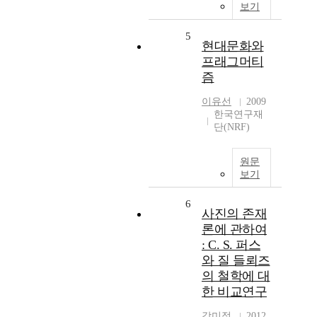
보기
5
현대문화와
프래그머티
즘
이유선
2009
한국연구재
단(NRF)
원문
보기
6
사진의 존재
론에 관하여
: C. S. 퍼스
와 질 들뢰즈
의 철학에 대
한 비교연구
강미정
2012