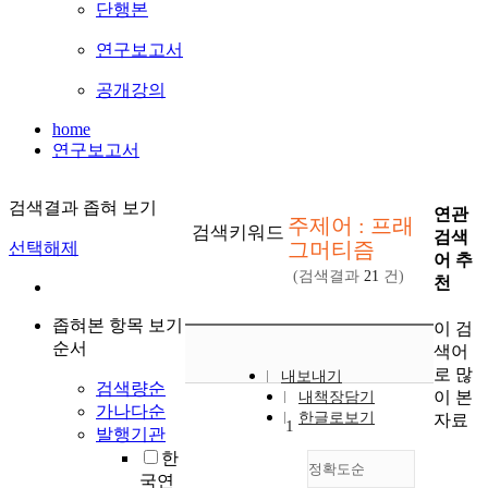
단행본
연구보고서
공개강의
home
연구보고서
검색결과 좁혀 보기
연관
주제어 : 프래
검색키워드
검색
그머티즘
선택해제
어 추
(검색결과
21
건)
천
좁혀본 항목 보기
이 검
순서
색어
로 많
내보내기
검색량순
이 본
내책장담기
가나다순
한글로보기
자료
1
발행기관
한
정확도순
국연