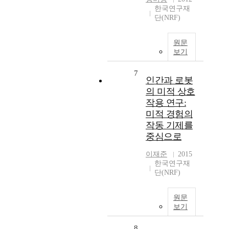
한국연구재
단(NRF)
원문
보기
7
인간과 로봇
의 미적 상호
작용 연구:
미적 경험의
작동 기제를
중심으로
이재준
2015
한국연구재
단(NRF)
원문
보기
8