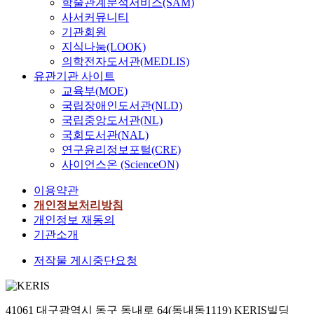
학술관계분석서비스(SAM)
사서커뮤니티
기관회원
지식나눔(LOOK)
의학전자도서관(MEDLIS)
유관기관 사이트
교육부(MOE)
국립장애인도서관(NLD)
국립중앙도서관(NL)
국회도서관(NAL)
연구윤리정보포털(CRE)
사이언스온 (ScienceON)
이용약관
개인정보처리방침
개인정보 재동의
기관소개
저작물 게시중단요청
41061 대구광역시 동구 동내로 64(동내동1119) KERIS빌딩