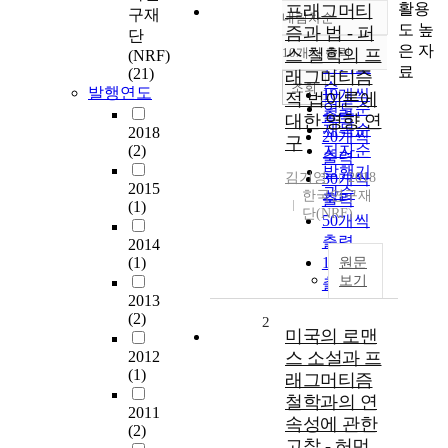
활용
프래그머티
구재
내림차순
정확도
도 높
즘과 법 - 퍼
단
순
은 자
10개씩 출력
스 철학의 프
(NRF)
내림차순
인기도
료
(21)
래그머티즘
순
조회
발행연도
10개씩
적 법이론에
연도순
출력
대한 영향 연
제목순
2018
20개씩
구
(2)
저자순
출력
발행기
김기영
30개씩
2018
2015
관순
한국연구재
출력
(1)
단(NRF)
50개씩
출력
2014
(1)
100개씩
원문
보기
출력
2013
(2)
2
미국의 로맨
2012
스 소설과 프
(1)
래그머티즘
철학과의 연
2011
속성에 관한
(2)
고찰 - 허먼