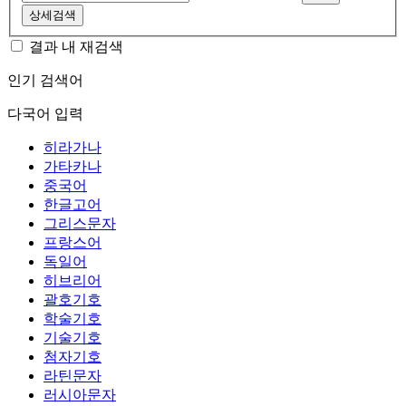
상세검색
결과 내 재검색
인기 검색어
다국어 입력
히라가나
가타카나
중국어
한글고어
그리스문자
프랑스어
독일어
히브리어
괄호기호
학술기호
기술기호
첨자기호
라틴문자
러시아문자