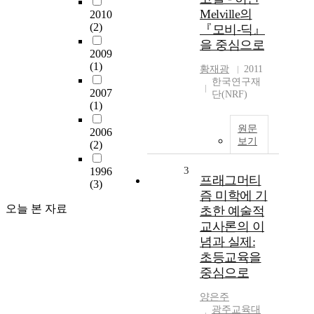
Melville의
2010
(2)
『모비-딕』
을 중심으로
2009
(1)
황재광
2011
한국연구재
2007
단(NRF)
(1)
원문
2006
보기
(2)
3
1996
프래그머티
(3)
즘 미학에 기
오늘 본 자료
초한 예술적
교사론의 이
념과 실제:
초등교육을
중심으로
양은주
광주교육대