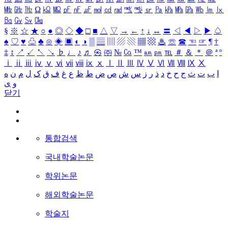
㎒
㎓
㎔
Ω
㏀
㏁
㎊
㎋
㎌
㏖
㏅
㎭
㎮
㎯
㏛
㎩
㎪
㎫
㎬
㏝
㏐
㏓
㏃
㏉
㏜
㏆
§
※
☆
★
○
●
◎
◇
◆
□
■
△
▽
→
←
↑
↓
↔
〓
◁
◀
▷
▶
♤
♠
♡
♥
♧
♣
⊙
◈
▣
◐
◑
▒
▤
▥
▨
▧
▦
▩
♨
☏
☎
☜
☞
¶
†
‡
↕
↗
↙
↖
↘
♭
♩
♪
♬
㉿
㈜
№
㏇
™
㏂
㏘
℡
＃
＆
＊
＠
ª
º
ⅰ
ⅱ
ⅲ
ⅳ
ⅴ
ⅵ
ⅶ
ⅷ
ⅸ
ⅹ
Ⅰ
Ⅱ
Ⅲ
Ⅳ
Ⅴ
Ⅵ
Ⅶ
Ⅷ
Ⅸ
Ⅹ
ا
ب
ت
ث
ج
ح
خ
د
ذ
ر
ز
س
ش
ص
ض
ط
ظ
ع
غ
ف
ق
ک
ل
م
ن
ه
و
ی
닫기
통합검색
국내학술논문
학위논문
해외학술논문
학술지