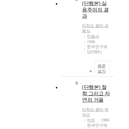
[단행본] 실
용주의의 결
과
리처드
,
로티
,
김
동식
민음사
1996
한국연구재
단(NRF)
원문
보기
9
[단행본] 철
학 그리고 자
연의 거울
리처드
,
로티
,
박
지수
까치
1996
한국연구재