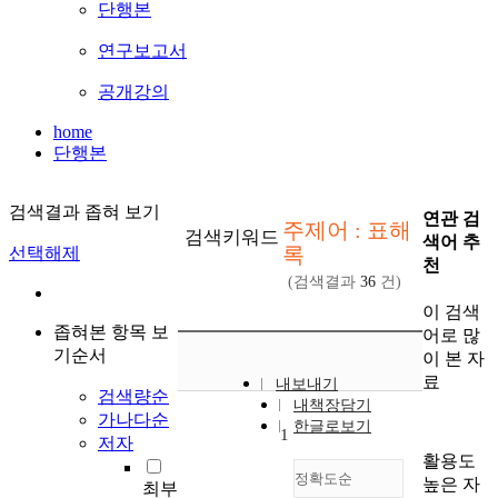
단행본
연구보고서
공개강의
home
단행본
검색결과 좁혀 보기
연관 검
주제어 : 표해
검색키워드
색어 추
록
선택해제
천
(검색결과
36
건)
이 검색
좁혀본 항목 보
어로 많
기순서
이 본 자
료
내보내기
검색량순
내책장담기
가나다순
한글로보기
1
저자
활용도
정확도순
높은 자
최부