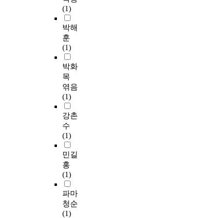
(1)
박해
훈
(1)
박화
목
엮음
(1)
강촌
수
(1)
민길
홍
(1)
파마
청순
(1)