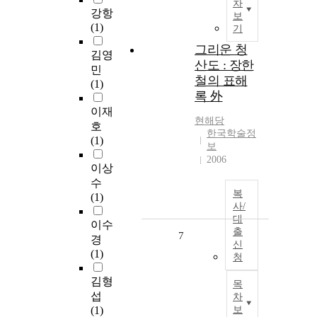
차
강항
보
(1)
기
그리운 청
김영
산도 : 장한
민
철의 표해
(1)
록 外
이재
현해당
호
한국학술정
(1)
보
2006
이상
수
복
(1)
사/
대
이수
출
7
경
신
(1)
청
김형
목
섭
차
(1)
보