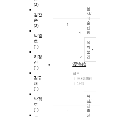
(2)
복
사/
김찬
대
순
출
4
(2)
신
청
박원
호
목
(1)
차
보
허경
기
진
漂海錄
(1)
최부
김규
三和印刷
태
1979
(1)
복
박정
사/
호
대
(1)
출
5
신