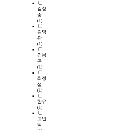
김정
중
(1)
김영
관
(1)
김봉
곤
(1)
최정
섭
(1)
한유
(1)
고인
덕