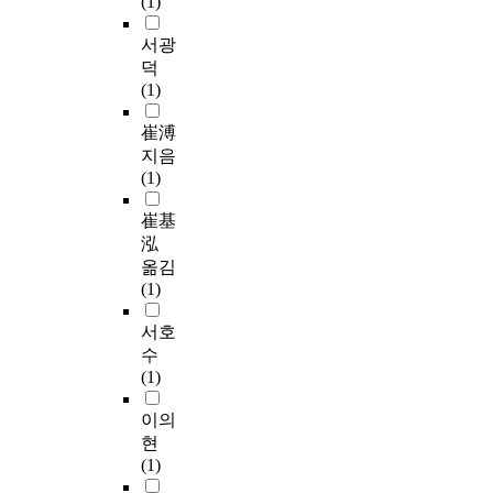
(1)
서광
덕
(1)
崔溥
지음
(1)
崔基
泓
옮김
(1)
서호
수
(1)
이의
현
(1)