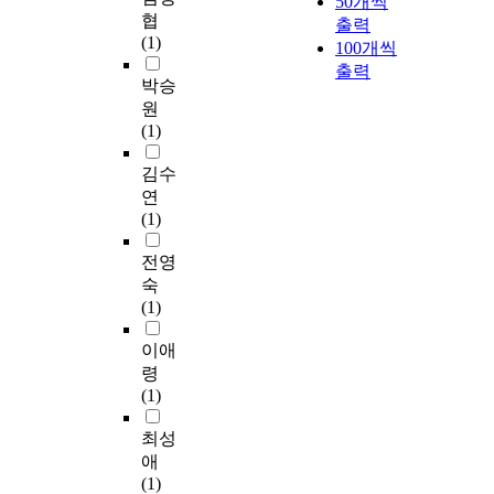
50개씩
협
출력
(1)
100개씩
출력
박승
원
(1)
김수
연
(1)
전영
숙
(1)
이애
령
(1)
최성
애
(1)