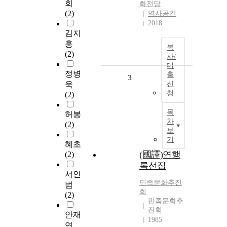
회
화전당
(2)
역사공간
2018
김지
홍
복
(2)
사/
대
정병
출
3
욱
신
청
(2)
목
허봉
차
(2)
보
기
혜초
(國譯)연행
(2)
록선집
서인
민족문화추진
범
회
(2)
민족문화추
진회
안재
1985
연