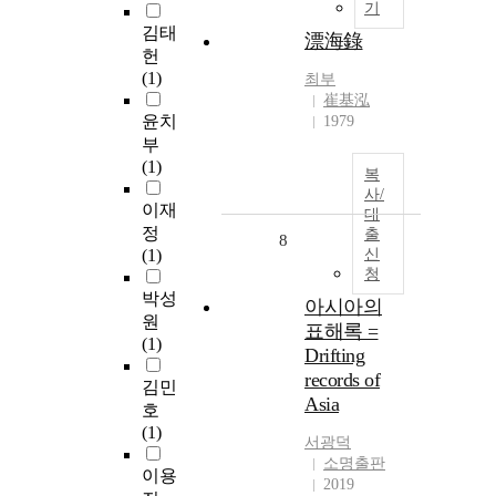
기
김태
漂海錄
헌
(1)
최부
崔基泓
윤치
1979
부
(1)
복
사/
이재
대
정
출
8
(1)
신
청
박성
아시아의
원
표해록 =
(1)
Drifting
records of
김민
Asia
호
(1)
서광덕
소명출판
이용
2019