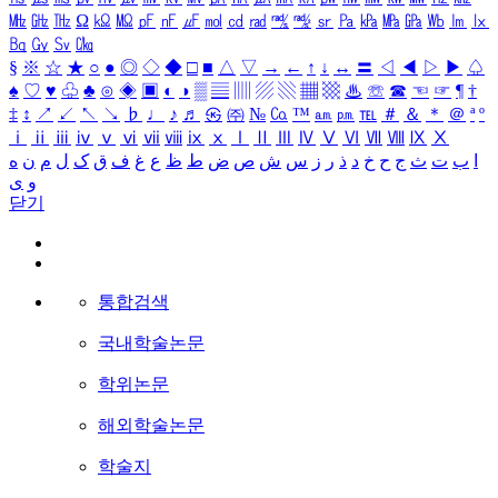
㎒
㎓
㎔
Ω
㏀
㏁
㎊
㎋
㎌
㏖
㏅
㎭
㎮
㎯
㏛
㎩
㎪
㎫
㎬
㏝
㏐
㏓
㏃
㏉
㏜
㏆
§
※
☆
★
○
●
◎
◇
◆
□
■
△
▽
→
←
↑
↓
↔
〓
◁
◀
▷
▶
♤
♠
♡
♥
♧
♣
⊙
◈
▣
◐
◑
▒
▤
▥
▨
▧
▦
▩
♨
☏
☎
☜
☞
¶
†
‡
↕
↗
↙
↖
↘
♭
♩
♪
♬
㉿
㈜
№
㏇
™
㏂
㏘
℡
＃
＆
＊
＠
ª
º
ⅰ
ⅱ
ⅲ
ⅳ
ⅴ
ⅵ
ⅶ
ⅷ
ⅸ
ⅹ
Ⅰ
Ⅱ
Ⅲ
Ⅳ
Ⅴ
Ⅵ
Ⅶ
Ⅷ
Ⅸ
Ⅹ
ا
ب
ت
ث
ج
ح
خ
د
ذ
ر
ز
س
ش
ص
ض
ط
ظ
ع
غ
ف
ق
ک
ل
م
ن
ه
و
ی
닫기
통합검색
국내학술논문
학위논문
해외학술논문
학술지