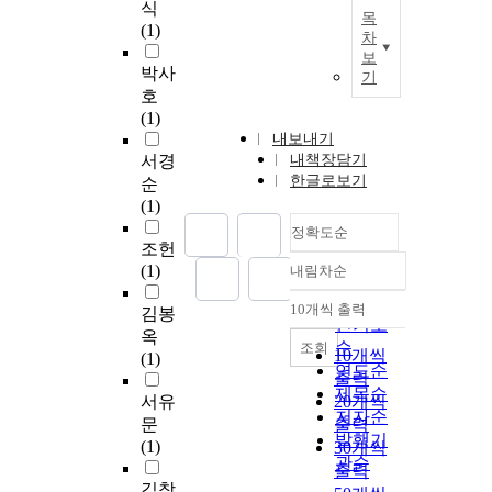
식
목
(1)
차
보
박사
기
호
(1)
내보내기
서경
내책장담기
한글로보기
순
(1)
정확도순
조헌
(1)
내림차순
정확도
순
10개씩 출력
김봉
내림차순
인기도
옥
순
조회
10개씩
(1)
연도순
출력
제목순
서유
20개씩
저자순
문
출력
발행기
(1)
30개씩
관순
출력
김창