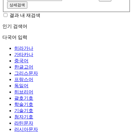
상세검색
결과 내 재검색
인기 검색어
다국어 입력
히라가나
가타카나
중국어
한글고어
그리스문자
프랑스어
독일어
히브리어
괄호기호
학술기호
기술기호
첨자기호
라틴문자
러시아문자