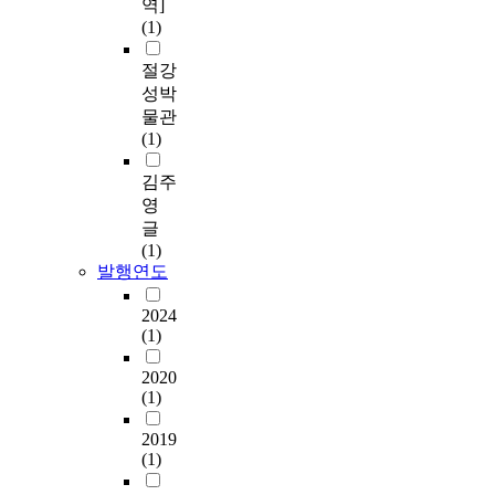
역]
(1)
절강
성박
물관
(1)
김주
영
글
(1)
발행연도
2024
(1)
2020
(1)
2019
(1)