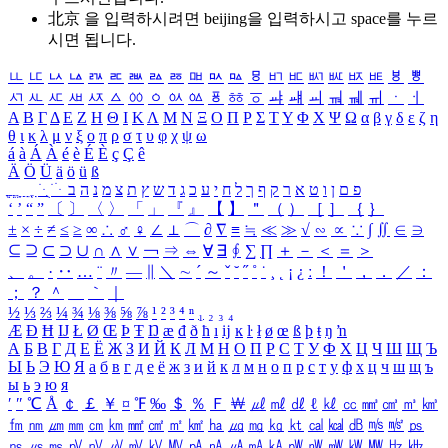
北京 을 입력하시려면
beijing
을 입력하시고 space를 누르
시면 됩니다.
ㅥ
ㅦ
ㅧ
ㅨ
ㅩ
ㅪ
ㅫ
ㅬ
ㅭ
ㅮ
ㅯ
ㅰ
ㅱ
ㅲ
ㅳ
ㅴ
ㅵ
ㅶ
ㅷ
ㅸ
ㅹ
ㅺ
ㅻ
ㅼ
ㅽ
ㅾ
ㅿ
ㆀ
ㆁ
ㆂ
ㆃ
ㆄ
ㆅ
ㆆ
ㆇ
ㆈ
ㆉ
ㆊ
ㆋ
ㆌ
ㆍ
ㆎ
Α
Β
Γ
Δ
Ε
Ζ
Η
Θ
Ι
Κ
Λ
Μ
Ν
Ξ
Ο
Π
Ρ
Σ
Τ
Υ
Φ
Χ
Ψ
Ω
α
β
γ
δ
ε
ζ
η
θ
ι
κ
λ
μ
ν
ξ
ο
π
ρ
σ
τ
υ
φ
χ
ψ
ω
á
à
Á
À
é
è
É
È
ç
Ç
ê
Ä
Ö
Ü
ä
ö
ü
ß
ְ
ֳ
ֲ
ֱ
ָ
ַ
ֵ
ֶ
ִ
ֹ
ּ
ֻ
ׂ
ׁ
ּ
ב
ה
נ
מ
צ
ת
ץ
ש
ד
ג
כ
ע
י
ח
ל
ך
ף
ק
ר
א
ט
ו
ן
ם
פ
‘
’
“
”
〔
〕
〈
〉
「
」
『
』
【
】
＂
（
）
［
］
｛
｝
±
×
÷
≠
≤
≥
∞
∴
♂
♀
∠
⊥
⌒
∂
∇
≡
≒
≪
≫
√
∽
∝
∵
∫
∬
∈
∋
⊆
⊇
⊂
⊃
∪
∩
∧
∨
￢
⇒
⇔
∀
∃
∮
∑
∏
＋
－
＜
＝
＞
、
。
·
‥
…
¨
〃
―
∥
＼
∼
´
～
ˇ
˘
˝
˚
˙
¸
˛
¡
¿
ː
！
＇
，
．
／
：
；
？
＾
＿
｀
｜
½
⅓
⅔
¼
¾
⅛
⅜
⅝
⅞
¹
²
³
⁴
ⁿ
₁
₂
₃
₄
Æ
Ð
Ħ
Ĳ
Ł
Ø
Œ
Þ
Ŧ
Ŋ
æ
đ
ð
ħ
ı
ĳ
ĸ
ŀ
ł
ø
œ
ß
þ
ŧ
ŋ
ŉ
А
Б
В
Г
Д
Е
Ё
Ж
З
И
Й
К
Л
М
Н
О
П
Р
С
Т
У
Ф
Х
Ц
Ч
Ш
Щ
Ъ
Ы
Ь
Э
Ю
Я
а
б
в
г
д
е
ё
ж
з
и
й
к
л
м
н
о
п
р
с
т
у
ф
х
ц
ч
ш
щ
ъ
ы
ь
э
ю
я
′
″
℃
Å
￠
￡
￥
¤
℉
‰
＄
％
Ｆ
￦
㎕
㎖
㎗
ℓ
㎘
㏄
㎣
㎤
㎥
㎦
㎙
㎚
㎛
㎜
㎝
㎞
㎟
㎠
㎡
㎢
㏊
㎍
㎎
㎏
㏏
㎈
㎉
㏈
㎧
㎨
㎰
㎱
㎲
㎳
㎴
㎵
㎶
㎷
㎸
㎹
㎀
㎁
㎂
㎃
㎄
㎺
㎻
㎽
㎾
㎿
㎐
㎑