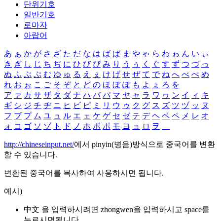
단위기호
일반기호
로마자
아랍어
あ
ぁ
か
が
さ
ざ
た
だ
な
は
ば
ぱ
ま
や
ゃ
ら
わ
ゎ
ん
い
ぃ
き
ぎ
し
じ
ち
ぢ
に
ひ
び
ぴ
み
り
う
ぅ
く
ぐ
す
ず
つ
づ
っ
ぬ
ふ
ぶ
ぷ
む
ゆ
ゅ
る
え
ぇ
け
げ
せ
ぜ
て
で
ね
へ
べ
ぺ
め
れ
お
ぉ
こ
ご
そ
ぞ
と
ど
の
ほ
ぼ
ぽ
も
よ
ょ
ろ
を
ア
ァ
カ
サ
ザ
タ
ダ
ナ
ハ
バ
パ
マ
ヤ
ャ
ラ
ワ
ヮ
ン
イ
ィ
キ
ギ
シ
ジ
チ
ヂ
ニ
ヒ
ビ
ピ
ミ
リ
ウ
ゥ
ク
グ
ス
ズ
ツ
ヅ
ッ
ヌ
フ
ブ
プ
ム
ユ
ュ
ル
エ
ェ
ケ
ゲ
セ
ゼ
テ
デ
ヘ
ベ
ペ
メ
レ
オ
ォ
コ
ゴ
ソ
ゾ
ト
ド
ノ
ホ
ボ
ポ
モ
ヨ
ョ
ロ
ヲ
―
http://chineseinput.net/
에서 pinyin(병음)방식으로 중국어를 변환
할 수 있습니다.
변환된 중국어를 복사하여 사용하시면 됩니다.
예시)
中文 을 입력하시려면
zhongwen
을 입력하시고 space를
누르시면됩니다.