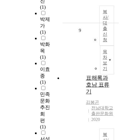
진
(1)
복
사/
박제
대
가
출
9
(1)
신
청
박화
목
목
(1)
차
보
기
이효
종
표해록과
(1)
호남 표류
기
민족
문화
김봉곤
추진
전남대학교
회
출판문화원
2020
편
(1)
복
서성