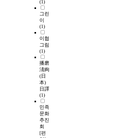
(1)
그린
이
(1)
이협
그림
(1)
播磨
淸絢
(日
本)
日譯
(1)
민족
문화
추진
회
[편