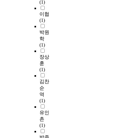
(1)
이협
(1)
박원
학
(1)
장상
훈
(1)
김찬
순
역
(1)
유인
촌
(1)
박종