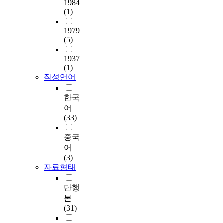
1984
(1)
1979
(5)
1937
(1)
작성언어
한국
어
(33)
중국
어
(3)
자료형태
단행
본
(31)