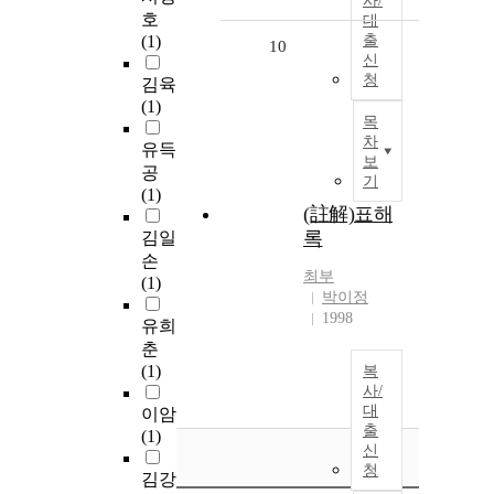
사/
호
대
(1)
출
10
신
청
김육
(1)
목
차
유득
보
공
기
(1)
(註解)표해
록
김일
손
최부
(1)
박이정
1998
유희
춘
(1)
복
사/
대
이암
출
(1)
신
청
김강