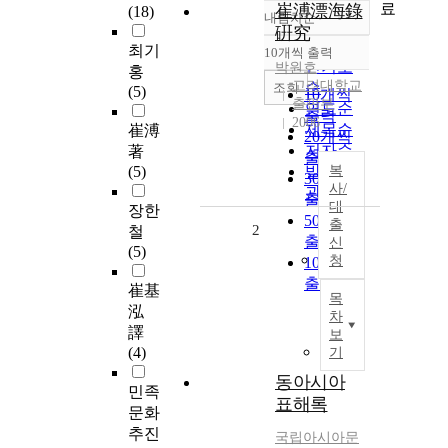
료
崔溥漂海錄
(18)
내림차순
정확도
硏究
순
최기
10개씩 출력
내림차순
인기도
박원호
홍
고려대학교
순
조회
(5)
10개씩
출판부
연도순
출력
2006
제목순
崔溥
20개씩
저자순
著
출력
(5)
발행기
복
30개씩
사/
관순
출력
대
장한
50개씩
출
2
철
출력
신
(5)
청
100개씩
출력
崔基
목
泓
차
譯
보
(4)
기
동아시아
민족
표해록
문화
추진
국립아시아문