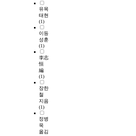
유목
태현
(1)
이등
성훈
(1)
李志
恒
編
(1)
장한
철
지음
(1)
정병
욱
옮김