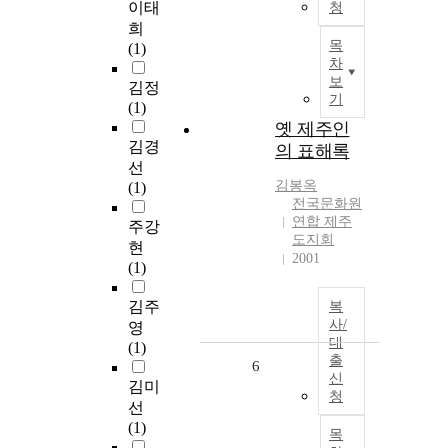
이태
청
희
목
(1)
차
보
김정
기
(1)
옛 제주인
김경
의 표해록
선
김봉옥
(1)
전국문화원
연합 제주
주강
도지회
현
2001
(1)
김주
복
사/
영
대
(1)
출
6
신
김미
청
선
(1)
목