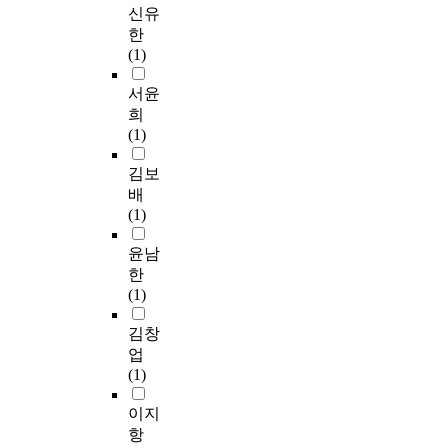
신유
한
(1)
서윤
희
(1)
김보
배
(1)
윤남
한
(1)
김창
업
(1)
이지
항