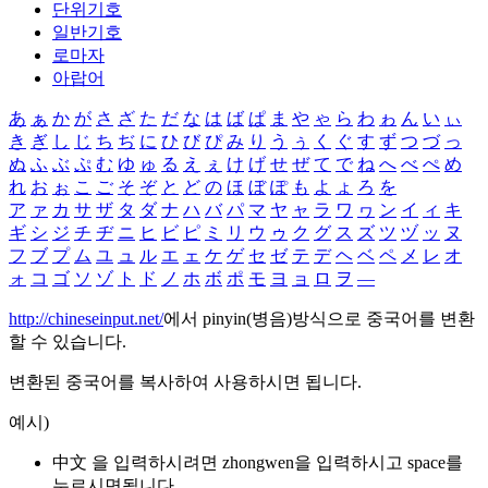
단위기호
일반기호
로마자
아랍어
あ
ぁ
か
が
さ
ざ
た
だ
な
は
ば
ぱ
ま
や
ゃ
ら
わ
ゎ
ん
い
ぃ
き
ぎ
し
じ
ち
ぢ
に
ひ
び
ぴ
み
り
う
ぅ
く
ぐ
す
ず
つ
づ
っ
ぬ
ふ
ぶ
ぷ
む
ゆ
ゅ
る
え
ぇ
け
げ
せ
ぜ
て
で
ね
へ
べ
ぺ
め
れ
お
ぉ
こ
ご
そ
ぞ
と
ど
の
ほ
ぼ
ぽ
も
よ
ょ
ろ
を
ア
ァ
カ
サ
ザ
タ
ダ
ナ
ハ
バ
パ
マ
ヤ
ャ
ラ
ワ
ヮ
ン
イ
ィ
キ
ギ
シ
ジ
チ
ヂ
ニ
ヒ
ビ
ピ
ミ
リ
ウ
ゥ
ク
グ
ス
ズ
ツ
ヅ
ッ
ヌ
フ
ブ
プ
ム
ユ
ュ
ル
エ
ェ
ケ
ゲ
セ
ゼ
テ
デ
ヘ
ベ
ペ
メ
レ
オ
ォ
コ
ゴ
ソ
ゾ
ト
ド
ノ
ホ
ボ
ポ
モ
ヨ
ョ
ロ
ヲ
―
http://chineseinput.net/
에서 pinyin(병음)방식으로 중국어를 변환
할 수 있습니다.
변환된 중국어를 복사하여 사용하시면 됩니다.
예시)
中文 을 입력하시려면
zhongwen
을 입력하시고 space를
누르시면됩니다.