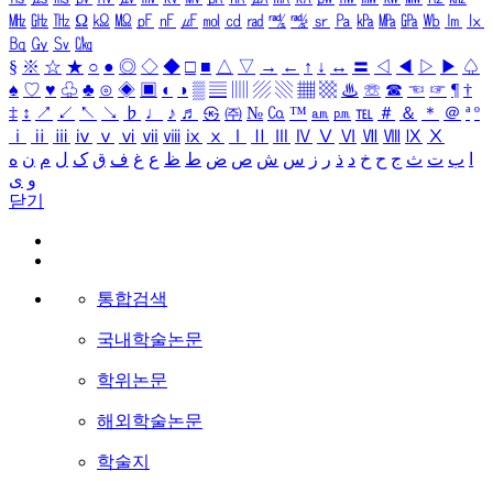
㎒
㎓
㎔
Ω
㏀
㏁
㎊
㎋
㎌
㏖
㏅
㎭
㎮
㎯
㏛
㎩
㎪
㎫
㎬
㏝
㏐
㏓
㏃
㏉
㏜
㏆
§
※
☆
★
○
●
◎
◇
◆
□
■
△
▽
→
←
↑
↓
↔
〓
◁
◀
▷
▶
♤
♠
♡
♥
♧
♣
⊙
◈
▣
◐
◑
▒
▤
▥
▨
▧
▦
▩
♨
☏
☎
☜
☞
¶
†
‡
↕
↗
↙
↖
↘
♭
♩
♪
♬
㉿
㈜
№
㏇
™
㏂
㏘
℡
＃
＆
＊
＠
ª
º
ⅰ
ⅱ
ⅲ
ⅳ
ⅴ
ⅵ
ⅶ
ⅷ
ⅸ
ⅹ
Ⅰ
Ⅱ
Ⅲ
Ⅳ
Ⅴ
Ⅵ
Ⅶ
Ⅷ
Ⅸ
Ⅹ
ا
ب
ت
ث
ج
ح
خ
د
ذ
ر
ز
س
ش
ص
ض
ط
ظ
ع
غ
ف
ق
ک
ل
م
ن
ه
و
ی
닫기
통합검색
국내학술논문
학위논문
해외학술논문
학술지