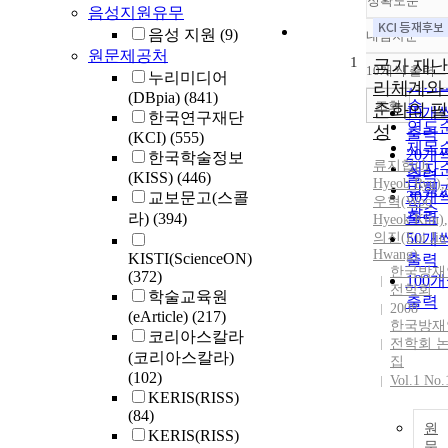
정확도순
음성지원유무
음성 지원
(9)
내림차순
정확
원문제공처
1
순
국가 재
10개씩 출력
누리미디어
내림
인기
리체계와
(DBpia)
(841)
순
조회
준화의 
10개
한국연구재단
연도
성
출력
(KCI)
(555)
제목
20개
한국학술정보
류지협(Ji
저자
출력
(KISS)
(446)
Hyeob Ryu)
,
발행
30개
교보문고(스콜
우혁(Woo
관순
출력
라)
(394)
Hyeok Kim)
,
의진(Eui Jin
50개
Hwang)
KISTI(ScienceON)
출력
한국방재
(372)
100
전학회
학술교육원
출력
2008
(eArticle)
(217)
한국방재
코리아스칼라
전학회 
(코리아스칼라)
집
(102)
Vol.1 No.
KERIS(RISS)
(84)
원
KERIS(RISS)
문