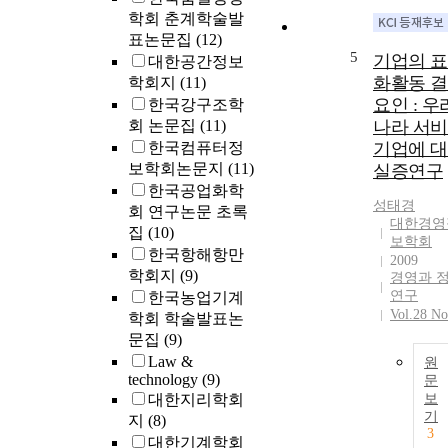
학회 춘계학술발
표논문집
(12)
5
기업의 
대한공간정보
화활동 
학회지
(11)
요인 : 우
한국강구조학
회 논문집
(11)
나라 서
한국컴퓨터정
기업에 
보학회논문지
(11)
실증연구
한국공업화학
성태경
회 연구논문 초록
대한경영
집
(10)
보학회
한국항해항만
2009
학회지
(9)
경영과 
연구
한국농업기계
Vol.28 No
학회 학술발표논
문집
(9)
Law &
원
technology
(9)
문
대한지리학회
보
기
지
(8)
3
대한기계학회