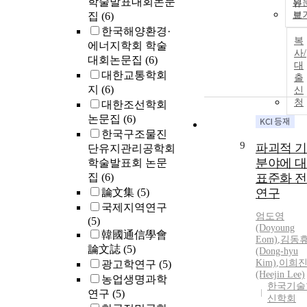
학술발표대회논문
원
보
집
(6)
한국해양환경·
복
에너지학회 학술
사/
대회논문집
(6)
대
대한교통학회
출
지
(6)
신
청
대한조선학회
논문집
(6)
한국구조물진
9
파괴적 
단유지관리공학회
분야에 
학술발표회 논문
집
(6)
표준화 
論文集
(5)
연구
국제지역연구
엄도영
(5)
(Doyoung
韓國通信學會
Eom)
,
김동
論文誌
(5)
(Dong-hyu
Kim)
,
이희
광고학연구
(5)
(Heejin Lee)
농업생명과학
한국기술
연구
(5)
신학회