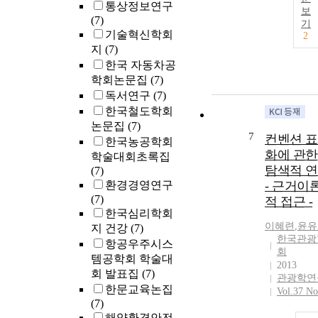
통상정보연구
보
(7)
기
기술혁신학회
2
지
(7)
한국 자동차공
학회논문집
(7)
독서연구
(7)
한국철도학회
논문집
(7)
7
컨벤션 
한국농공학회
화에 관한
학술대회초록집
탐색적 
(7)
환경경영연구
- 근거이
(7)
적 접근 -
한국심리학회
이혜련
,
윤유
지 건강
(7)
한국관광
항공우주시스
회
템공학회 학술대
2013
회 발표집
(7)
관광학연
한문교육논집
Vol.37 No
(7)
해양환경안전