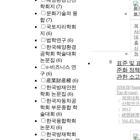
학회지
(7)
원
문화기술의 융
보
합
(7)
복
국토지리학회
사/
지
(6)
대
법학연구
(6)
출
한국해양환경
신
공학회 학술대회
청
논문집
(6)
8
표준 및 
e-비즈니스 연
준화 정
구
(6)
관한 소고
産業財産權
(6)
한국방재안전
성태경(Sung
Tae-Kyung)
학회 논문집
(6)
계명대학
한국자동차공
산학연구
학회 부문종합 학
2012
술대회
(6)
經營經濟
한국융합학회
Vol.45 No
논문지
(6)
한국방재학회