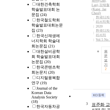
곽란(Guo,
대한건축학회
Lan)
,
강재철
학술발표대회 논
(Kang, Jae
Cheol)
문집
(24)
한국디자
한국철도학회
리서치학
학술발표대회논문
2020
집
(23)
한국디자
리서치
한국신재생에
Vol.5 No.
너지학회 학술대
회논문집
(21)
대한설비공학
원
문
회 학술발표대회
보
논문집
(20)
기
한국콘텐츠학
2
회논문지
(20)
디지털융복합
연구
(19)
Journal of the
Korean Data
Analysis Society
(18)
3
표준화 
한국자동차공