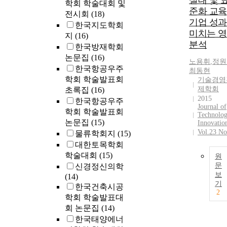
실태 및 
학회 학술대회 및
준화 교
전시회
(18)
기업 성
한국지도학회
미치는 
지
(16)
분석
한국방재학회
논문집
(16)
노용휘
,
정원
한국항공우주
최동현
학회 학술발표회
기술경영
제학회
초록집
(16)
2015
한국항공우주
Journal of
학회 학술발표회
Technolo
논문집
(15)
Innovatio
Vol.23 No
물류학회지
(15)
대한토목학회
학술대회
(15)
원
문
신경정신의학
보
(14)
기
한국건축시공
2
학회 학술발표대
회 논문집
(14)
한국태양에너