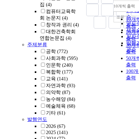
순
집
(4)
10개씩 출력
내림
인기
컴퓨터교육학
순
조회
회 논문지
(4)
10개
연도
창작과 권리
(4)
출력
제목
대한건축학회
20개
저자
연합논문집
(4)
출력
발행
주제분류
30개
관순
공학
(772)
출력
사회과학
(595)
50개
출력
인문학
(240)
100
복합학
(177)
출력
교육
(141)
자연과학
(93)
의약학
(87)
농수해양
(84)
예술체육
(68)
기타
(61)
발행연도
2026
(67)
2025
(141)
2024
(77)