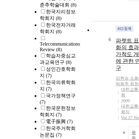
춘추학술대회
(8)
한국지리정보
학회지
(8)
한국전자거래
학회지
(8)
6
파렛트 
Telecommunications
화의 효
Review
(8)
가척도 
학습자중심교
에 관한 
과교육연구
(8)
구
성인간호학회
지
(7)
김현승
,
도화
한국의류학회
박동주
,
최창
지
(7)
대한교통
회
국가정책연구
2009
(7)
대한교통
한국문헌정보
회지
학회지
(7)
Vol.27 No
電子振興
(7)
한국주거학회
원
논문집
(7)
문