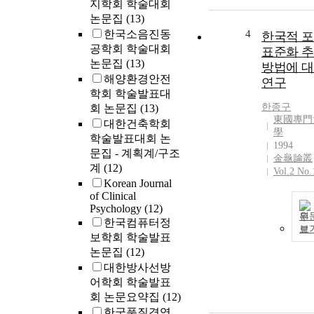
지학회 학술대회
논문집
(13)
한국소음진동
4
한국적 
공학회 학술대회
표준화 
논문집
(13)
방법에 
해양환경안전
연구
학회 학술발표대
한종구
회 논문집
(13)
東國專門
대한건축학회
學
학술발표대회 논
1994
문집 - 계획계/구조
金龜論叢
계
(12)
Vol.2 No.
Korean Journal
of Clinical
Psychology
(12)
원
한국컴퓨터정
보
보학회 학술발표
논문집
(12)
대한방사선방
어학회 학술발표
회 논문요약집
(12)
한국품질경영