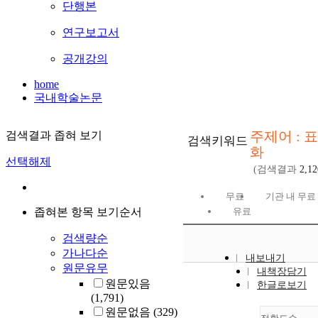
단행본
연구보고서
공개강의
home
국내학술논문
주제어 : 
검색결과 좁혀 보기
검색키워드
화
선택해제
(검색결과
2,12
무료
기관 내 무료
좁혀본 항목 보기순서
유료
검색량순
가나다순
내보내기
원문유무
내책장담기
원문있음
한글로보기
(1,791)
원문없음
(329)