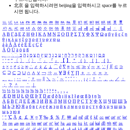
北京 을 입력하시려면
beijing
을 입력하시고 space를 누르
시면 됩니다.
ㅥ
ㅦ
ㅧ
ㅨ
ㅩ
ㅪ
ㅫ
ㅬ
ㅭ
ㅮ
ㅯ
ㅰ
ㅱ
ㅲ
ㅳ
ㅴ
ㅵ
ㅶ
ㅷ
ㅸ
ㅹ
ㅺ
ㅻ
ㅼ
ㅽ
ㅾ
ㅿ
ㆀ
ㆁ
ㆂ
ㆃ
ㆄ
ㆅ
ㆆ
ㆇ
ㆈ
ㆉ
ㆊ
ㆋ
ㆌ
ㆍ
ㆎ
Α
Β
Γ
Δ
Ε
Ζ
Η
Θ
Ι
Κ
Λ
Μ
Ν
Ξ
Ο
Π
Ρ
Σ
Τ
Υ
Φ
Χ
Ψ
Ω
α
β
γ
δ
ε
ζ
η
θ
ι
κ
λ
μ
ν
ξ
ο
π
ρ
σ
τ
υ
φ
χ
ψ
ω
á
à
Á
À
é
è
É
È
ç
Ç
ê
Ä
Ö
Ü
ä
ö
ü
ß
ְ
ֳ
ֲ
ֱ
ָ
ַ
ֵ
ֶ
ִ
ֹ
ּ
ֻ
ׂ
ׁ
ּ
ב
ה
נ
מ
צ
ת
ץ
ש
ד
ג
כ
ע
י
ח
ל
ך
ף
ק
ר
א
ט
ו
ן
ם
פ
‘
’
“
”
〔
〕
〈
〉
「
」
『
』
【
】
＂
（
）
［
］
｛
｝
±
×
÷
≠
≤
≥
∞
∴
♂
♀
∠
⊥
⌒
∂
∇
≡
≒
≪
≫
√
∽
∝
∵
∫
∬
∈
∋
⊆
⊇
⊂
⊃
∪
∩
∧
∨
￢
⇒
⇔
∀
∃
∮
∑
∏
＋
－
＜
＝
＞
、
。
·
‥
…
¨
〃
―
∥
＼
∼
´
～
ˇ
˘
˝
˚
˙
¸
˛
¡
¿
ː
！
＇
，
．
／
：
；
？
＾
＿
｀
｜
½
⅓
⅔
¼
¾
⅛
⅜
⅝
⅞
¹
²
³
⁴
ⁿ
₁
₂
₃
₄
Æ
Ð
Ħ
Ĳ
Ł
Ø
Œ
Þ
Ŧ
Ŋ
æ
đ
ð
ħ
ı
ĳ
ĸ
ŀ
ł
ø
œ
ß
þ
ŧ
ŋ
ŉ
А
Б
В
Г
Д
Е
Ё
Ж
З
И
Й
К
Л
М
Н
О
П
Р
С
Т
У
Ф
Х
Ц
Ч
Ш
Щ
Ъ
Ы
Ь
Э
Ю
Я
а
б
в
г
д
е
ё
ж
з
и
й
к
л
м
н
о
п
р
с
т
у
ф
х
ц
ч
ш
щ
ъ
ы
ь
э
ю
я
′
″
℃
Å
￠
￡
￥
¤
℉
‰
＄
％
Ｆ
￦
㎕
㎖
㎗
ℓ
㎘
㏄
㎣
㎤
㎥
㎦
㎙
㎚
㎛
㎜
㎝
㎞
㎟
㎠
㎡
㎢
㏊
㎍
㎎
㎏
㏏
㎈
㎉
㏈
㎧
㎨
㎰
㎱
㎲
㎳
㎴
㎵
㎶
㎷
㎸
㎹
㎀
㎁
㎂
㎃
㎄
㎺
㎻
㎽
㎾
㎿
㎐
㎑