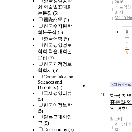
한국정밀공학
2016
회 학술발표대회
기술혁신
회지
논문집
(5)
Vol.19 No
國際商學
(5)
한국수자원학
회논문집
(5)
원
문
한국어학
(5)
보
한국경영정보
기
학회 학술대회논
3
문집
(5)
한국지적정보
학회지
(5)
Communication
Sciences and
Disorders
(5)
국제경영리뷰
10
한국 지
(5)
표준화 
한국어정보학
와 경향
(5)
일본근대학연
김순배
구
(5)
한국지명
Crisisonomy
(5)
회