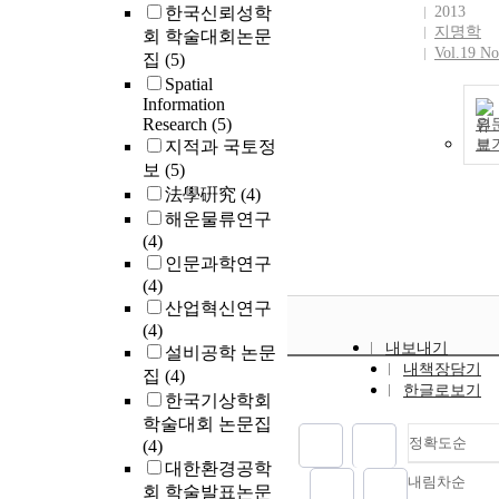
한국신뢰성학
2013
지명학
회 학술대회논문
Vol.19 No
집
(5)
Spatial
Information
Research
(5)
원
보
지적과 국토정
보
(5)
法學硏究
(4)
해운물류연구
(4)
인문과학연구
(4)
산업혁신연구
(4)
내보내기
설비공학 논문
내책장담기
집
(4)
한글로보기
한국기상학회
학술대회 논문집
정확도순
(4)
대한환경공학
내림차순
정확
회 학술발표논문