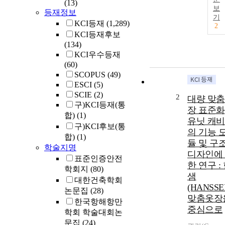
(13)
보
등재정보
기
KCI등재
(1,289)
2
KCI등재후보
(134)
KCI우수등재
(60)
SCOPUS
(49)
ESCI
(5)
SCIE
(2)
2
대량 맞
구)KCI등재(통
장 표준화
합)
(1)
유닛 캐
구)KCI후보(통
의 기능 
합)
(1)
듈 및 구
학술지명
디자인에
표준인증안전
한 연구 :
학회지
(80)
샘
대한건축학회
(HANSSE
논문집
(28)
맞춤옷장
한국항해항만
중심으로
학회 학술대회논
문집
(24)