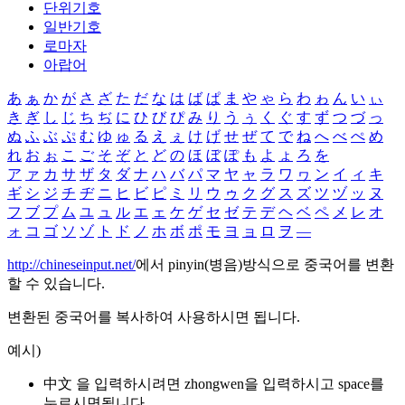
단위기호
일반기호
로마자
아랍어
あ
ぁ
か
が
さ
ざ
た
だ
な
は
ば
ぱ
ま
や
ゃ
ら
わ
ゎ
ん
い
ぃ
き
ぎ
し
じ
ち
ぢ
に
ひ
び
ぴ
み
り
う
ぅ
く
ぐ
す
ず
つ
づ
っ
ぬ
ふ
ぶ
ぷ
む
ゆ
ゅ
る
え
ぇ
け
げ
せ
ぜ
て
で
ね
へ
べ
ぺ
め
れ
お
ぉ
こ
ご
そ
ぞ
と
ど
の
ほ
ぼ
ぽ
も
よ
ょ
ろ
を
ア
ァ
カ
サ
ザ
タ
ダ
ナ
ハ
バ
パ
マ
ヤ
ャ
ラ
ワ
ヮ
ン
イ
ィ
キ
ギ
シ
ジ
チ
ヂ
ニ
ヒ
ビ
ピ
ミ
リ
ウ
ゥ
ク
グ
ス
ズ
ツ
ヅ
ッ
ヌ
フ
ブ
プ
ム
ユ
ュ
ル
エ
ェ
ケ
ゲ
セ
ゼ
テ
デ
ヘ
ベ
ペ
メ
レ
オ
ォ
コ
ゴ
ソ
ゾ
ト
ド
ノ
ホ
ボ
ポ
モ
ヨ
ョ
ロ
ヲ
―
http://chineseinput.net/
에서 pinyin(병음)방식으로 중국어를 변환
할 수 있습니다.
변환된 중국어를 복사하여 사용하시면 됩니다.
예시)
中文 을 입력하시려면
zhongwen
을 입력하시고 space를
누르시면됩니다.