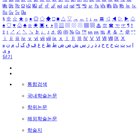
㎒
㎓
㎔
Ω
㏀
㏁
㎊
㎋
㎌
㏖
㏅
㎭
㎮
㎯
㏛
㎩
㎪
㎫
㎬
㏝
㏐
㏓
㏃
㏉
㏜
㏆
§
※
☆
★
○
●
◎
◇
◆
□
■
△
▽
→
←
↑
↓
↔
〓
◁
◀
▷
▶
♤
♠
♡
♥
♧
♣
⊙
◈
▣
◐
◑
▒
▤
▥
▨
▧
▦
▩
♨
☏
☎
☜
☞
¶
†
‡
↕
↗
↙
↖
↘
♭
♩
♪
♬
㉿
㈜
№
㏇
™
㏂
㏘
℡
＃
＆
＊
＠
ª
º
ⅰ
ⅱ
ⅲ
ⅳ
ⅴ
ⅵ
ⅶ
ⅷ
ⅸ
ⅹ
Ⅰ
Ⅱ
Ⅲ
Ⅳ
Ⅴ
Ⅵ
Ⅶ
Ⅷ
Ⅸ
Ⅹ
ا
ب
ت
ث
ج
ح
خ
د
ذ
ر
ز
س
ش
ص
ض
ط
ظ
ع
غ
ف
ق
ک
ل
م
ن
ه
و
ی
닫기
통합검색
국내학술논문
학위논문
해외학술논문
학술지