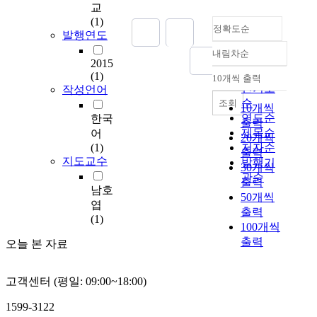
m
교
p
(1)
정확도순
l
발행연도
e
내림차순
m
정확도
2015
e
순
(1)
10개씩 출력
내림차순
n
인기도
작성언어
t
순
조회
10개씩
e
연도순
한국
출력
d
제목순
어
20개씩
‘
(1)
저자순
출력
A
지도교수
발행기
30개씩
n
관순
출력
a
남호
50개씩
c
엽
출력
t
(1)
100개씩
i
출력
o
오늘 본 자료
n
r
고객센터 (평일: 09:00~18:00)
e
s
1599-3122
e