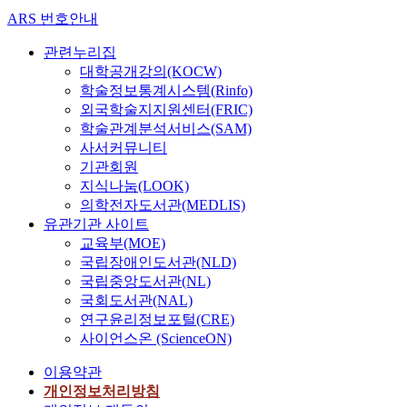
a
ARS 번호안내
r
c
관련누리집
h
대학공개강의(KOCW)
o
학술정보통계시스템(Rinfo)
n
외국학술지지원센터(FRIC)
c
학술관계분석서비스(SAM)
o
사서커뮤니티
n
기관회원
f
지식나눔(LOOK)
l
의학전자도서관(MEDLIS)
i
유관기관 사이트
c
교육부(MOE)
t
국립장애인도서관(NLD)
r
국립중앙도서관(NL)
e
국회도서관(NAL)
s
연구윤리정보포털(CRE)
o
사이언스온 (ScienceON)
l
u
이용약관
t
개인정보처리방침
i