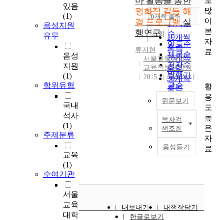
마 활동을 통한
로
정확도
있음
많
평화적 갈등 해
순
(1)
10개씩 출력
내림차순
이
결 프로그램
실
인기도
음성지원
본
행연구
순
조회
유무
10개씩
자
연도순
출력
류지현
료
제목순
음성
20개씩
서울교육대학교
저자순
지원
교육전문대학원
출력
발행기
(1)
2015
국내석사
30개씩
학위유형
관순
활
출력
용
50개씩
원문보기
국내
도
출력
석사
높
100개씩
목차검
T
(1)
은
색조회
출력
h
주제분류
자
i
음성듣기
료
s
교육
s
(1)
t
수여기관
u
d
서울
y
교육
내보내기
내책장담기
i
대학
한글로보기