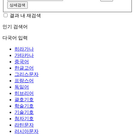
상세검색
결과 내 재검색
인기 검색어
다국어 입력
히라가나
가타카나
중국어
한글고어
그리스문자
프랑스어
독일어
히브리어
괄호기호
학술기호
기술기호
첨자기호
라틴문자
러시아문자