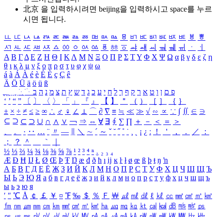
北京 을 입력하시려면
beijing
을 입력하시고 space를 누르
시면 됩니다.
ㅥ
ㅦ
ㅧ
ㅨ
ㅩ
ㅪ
ㅫ
ㅬ
ㅭ
ㅮ
ㅯ
ㅰ
ㅱ
ㅲ
ㅳ
ㅴ
ㅵ
ㅶ
ㅷ
ㅸ
ㅹ
ㅺ
ㅻ
ㅼ
ㅽ
ㅾ
ㅿ
ㆀ
ㆁ
ㆂ
ㆃ
ㆄ
ㆅ
ㆆ
ㆇ
ㆈ
ㆉ
ㆊ
ㆋ
ㆌ
ㆍ
ㆎ
Α
Β
Γ
Δ
Ε
Ζ
Η
Θ
Ι
Κ
Λ
Μ
Ν
Ξ
Ο
Π
Ρ
Σ
Τ
Υ
Φ
Χ
Ψ
Ω
α
β
γ
δ
ε
ζ
η
θ
ι
κ
λ
μ
ν
ξ
ο
π
ρ
σ
τ
υ
φ
χ
ψ
ω
á
à
Á
À
é
è
É
È
ç
Ç
ê
Ä
Ö
Ü
ä
ö
ü
ß
ְ
ֳ
ֲ
ֱ
ָ
ַ
ֵ
ֶ
ִ
ֹ
ּ
ֻ
ׂ
ׁ
ּ
ב
ה
נ
מ
צ
ת
ץ
ש
ד
ג
כ
ע
י
ח
ל
ך
ף
ק
ר
א
ט
ו
ן
ם
פ
‘
’
“
”
〔
〕
〈
〉
「
」
『
』
【
】
＂
（
）
［
］
｛
｝
±
×
÷
≠
≤
≥
∞
∴
♂
♀
∠
⊥
⌒
∂
∇
≡
≒
≪
≫
√
∽
∝
∵
∫
∬
∈
∋
⊆
⊇
⊂
⊃
∪
∩
∧
∨
￢
⇒
⇔
∀
∃
∮
∑
∏
＋
－
＜
＝
＞
、
。
·
‥
…
¨
〃
―
∥
＼
∼
´
～
ˇ
˘
˝
˚
˙
¸
˛
¡
¿
ː
！
＇
，
．
／
：
；
？
＾
＿
｀
｜
½
⅓
⅔
¼
¾
⅛
⅜
⅝
⅞
¹
²
³
⁴
ⁿ
₁
₂
₃
₄
Æ
Ð
Ħ
Ĳ
Ł
Ø
Œ
Þ
Ŧ
Ŋ
æ
đ
ð
ħ
ı
ĳ
ĸ
ŀ
ł
ø
œ
ß
þ
ŧ
ŋ
ŉ
А
Б
В
Г
Д
Е
Ё
Ж
З
И
Й
К
Л
М
Н
О
П
Р
С
Т
У
Ф
Х
Ц
Ч
Ш
Щ
Ъ
Ы
Ь
Э
Ю
Я
а
б
в
г
д
е
ё
ж
з
и
й
к
л
м
н
о
п
р
с
т
у
ф
х
ц
ч
ш
щ
ъ
ы
ь
э
ю
я
′
″
℃
Å
￠
￡
￥
¤
℉
‰
＄
％
Ｆ
￦
㎕
㎖
㎗
ℓ
㎘
㏄
㎣
㎤
㎥
㎦
㎙
㎚
㎛
㎜
㎝
㎞
㎟
㎠
㎡
㎢
㏊
㎍
㎎
㎏
㏏
㎈
㎉
㏈
㎧
㎨
㎰
㎱
㎲
㎳
㎴
㎵
㎶
㎷
㎸
㎹
㎀
㎁
㎂
㎃
㎄
㎺
㎻
㎽
㎾
㎿
㎐
㎑