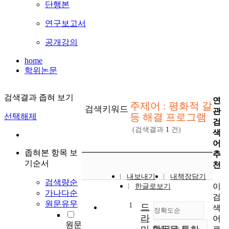
단행본
연구보고서
공개강의
home
학위논문
검색결과 좁혀 보기
연
주제어 : 평화적 갈
검색키워드
관
등 해결 프로그램
선택해제
검
(검색결과
1
건)
색
어
좁혀본 항목 보
추
기순서
천
내보내기
내책장담기
검색량순
이
한글로보기
가나다순
검
원문유무
1
드
색
정확도순
라
어
원문
내림차순