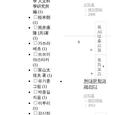
學 人文科
신익호
學硏究所
제이앤씨
編
(1)
2008
桂米朝
(1)
복
筒井康
사/
隆 [共]著
대
(1)
출
9
가쓰라
신
베초
(1)
청
쓰쓰이
야스타카
목
차
(1)
보
富山太
기
佳夫 著
(1)
현대문학과
유기훈
그림
(1)
패러디
박종길
신익호
지음
(1)
제이앤씨
이루리
2012
(1)
강신하