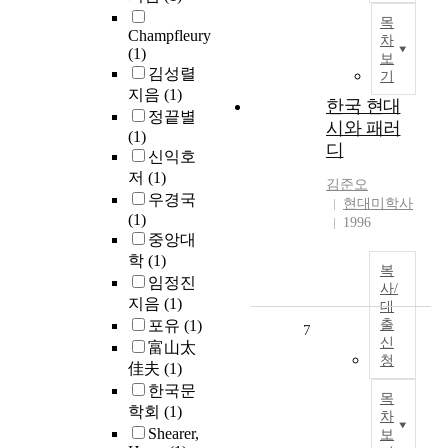
목
Champfleury
차
(1)
보
김성렬
기
지음
(1)
한국 현대
정끝별
시와 패러
(1)
디
신익호
저
(1)
김준오
우경국
현대미학사
(1)
1996
중앙대
학
(1)
복
임정진
사/
지음
(1)
대
포유
(1)
출
7
신
富山太
청
佳夫
(1)
한국문
목
학회
(1)
차
Shearer,
보