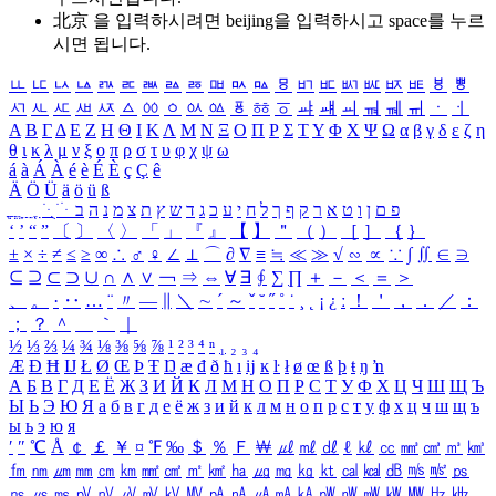
北京 을 입력하시려면
beijing
을 입력하시고 space를 누르
시면 됩니다.
ㅥ
ㅦ
ㅧ
ㅨ
ㅩ
ㅪ
ㅫ
ㅬ
ㅭ
ㅮ
ㅯ
ㅰ
ㅱ
ㅲ
ㅳ
ㅴ
ㅵ
ㅶ
ㅷ
ㅸ
ㅹ
ㅺ
ㅻ
ㅼ
ㅽ
ㅾ
ㅿ
ㆀ
ㆁ
ㆂ
ㆃ
ㆄ
ㆅ
ㆆ
ㆇ
ㆈ
ㆉ
ㆊ
ㆋ
ㆌ
ㆍ
ㆎ
Α
Β
Γ
Δ
Ε
Ζ
Η
Θ
Ι
Κ
Λ
Μ
Ν
Ξ
Ο
Π
Ρ
Σ
Τ
Υ
Φ
Χ
Ψ
Ω
α
β
γ
δ
ε
ζ
η
θ
ι
κ
λ
μ
ν
ξ
ο
π
ρ
σ
τ
υ
φ
χ
ψ
ω
á
à
Á
À
é
è
É
È
ç
Ç
ê
Ä
Ö
Ü
ä
ö
ü
ß
ְ
ֳ
ֲ
ֱ
ָ
ַ
ֵ
ֶ
ִ
ֹ
ּ
ֻ
ׂ
ׁ
ּ
ב
ה
נ
מ
צ
ת
ץ
ש
ד
ג
כ
ע
י
ח
ל
ך
ף
ק
ר
א
ט
ו
ן
ם
פ
‘
’
“
”
〔
〕
〈
〉
「
」
『
』
【
】
＂
（
）
［
］
｛
｝
±
×
÷
≠
≤
≥
∞
∴
♂
♀
∠
⊥
⌒
∂
∇
≡
≒
≪
≫
√
∽
∝
∵
∫
∬
∈
∋
⊆
⊇
⊂
⊃
∪
∩
∧
∨
￢
⇒
⇔
∀
∃
∮
∑
∏
＋
－
＜
＝
＞
、
。
·
‥
…
¨
〃
―
∥
＼
∼
´
～
ˇ
˘
˝
˚
˙
¸
˛
¡
¿
ː
！
＇
，
．
／
：
；
？
＾
＿
｀
｜
½
⅓
⅔
¼
¾
⅛
⅜
⅝
⅞
¹
²
³
⁴
ⁿ
₁
₂
₃
₄
Æ
Ð
Ħ
Ĳ
Ł
Ø
Œ
Þ
Ŧ
Ŋ
æ
đ
ð
ħ
ı
ĳ
ĸ
ŀ
ł
ø
œ
ß
þ
ŧ
ŋ
ŉ
А
Б
В
Г
Д
Е
Ё
Ж
З
И
Й
К
Л
М
Н
О
П
Р
С
Т
У
Ф
Х
Ц
Ч
Ш
Щ
Ъ
Ы
Ь
Э
Ю
Я
а
б
в
г
д
е
ё
ж
з
и
й
к
л
м
н
о
п
р
с
т
у
ф
х
ц
ч
ш
щ
ъ
ы
ь
э
ю
я
′
″
℃
Å
￠
￡
￥
¤
℉
‰
＄
％
Ｆ
￦
㎕
㎖
㎗
ℓ
㎘
㏄
㎣
㎤
㎥
㎦
㎙
㎚
㎛
㎜
㎝
㎞
㎟
㎠
㎡
㎢
㏊
㎍
㎎
㎏
㏏
㎈
㎉
㏈
㎧
㎨
㎰
㎱
㎲
㎳
㎴
㎵
㎶
㎷
㎸
㎹
㎀
㎁
㎂
㎃
㎄
㎺
㎻
㎽
㎾
㎿
㎐
㎑