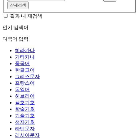
상세검색
결과 내 재검색
인기 검색어
다국어 입력
히라가나
가타카나
중국어
한글고어
그리스문자
프랑스어
독일어
히브리어
괄호기호
학술기호
기술기호
첨자기호
라틴문자
러시아문자