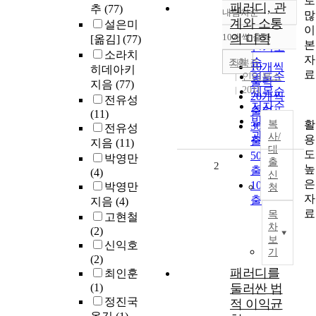
로
패러디, 관
추
(77)
내림차순
많
정확도
계와 소통
설은미
이
순
10개씩 출력
의 미학
[옮김]
(77)
내림차순
본
인기도
소라치
자
순
조회
차봉준
10개씩
히데아키
료
연도순
인터북스
출력
지음
(77)
2011
제목순
20개씩
전유성
저자순
출력
(11)
발행기
활
복
30개씩
전유성
관순
사/
용
출력
지음
(11)
대
도
50개씩
박영만
출
2
높
출력
(4)
신
은
100개씩
박영만
청
자
출력
지음
(4)
료
목
고현철
차
(2)
보
신익호
기
(2)
패러디를
최인훈
(1)
둘러싼 법
정진국
적 이익균