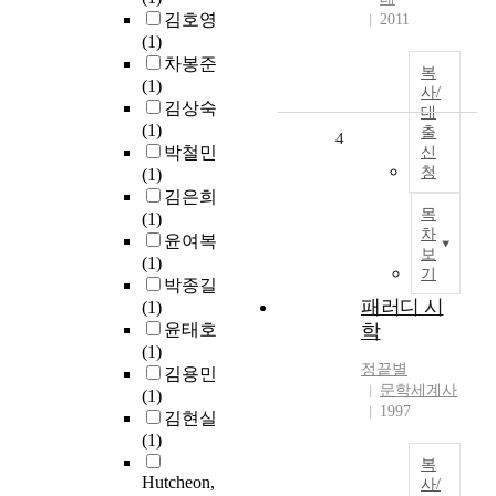
김호영
2011
(1)
차봉준
복
(1)
사/
김상숙
대
(1)
출
4
박철민
신
청
(1)
김은희
목
(1)
차
윤여복
보
(1)
기
박종길
패러디 시
(1)
윤태호
학
(1)
정끝별
김용민
문학세계사
(1)
1997
김현실
(1)
복
Hutcheon,
사/