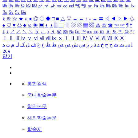
㎒
㎓
㎔
Ω
㏀
㏁
㎊
㎋
㎌
㏖
㏅
㎭
㎮
㎯
㏛
㎩
㎪
㎫
㎬
㏝
㏐
㏓
㏃
㏉
㏜
㏆
§
※
☆
★
○
●
◎
◇
◆
□
■
△
▽
→
←
↑
↓
↔
〓
◁
◀
▷
▶
♤
♠
♡
♥
♧
♣
⊙
◈
▣
◐
◑
▒
▤
▥
▨
▧
▦
▩
♨
☏
☎
☜
☞
¶
†
‡
↕
↗
↙
↖
↘
♭
♩
♪
♬
㉿
㈜
№
㏇
™
㏂
㏘
℡
＃
＆
＊
＠
ª
º
ⅰ
ⅱ
ⅲ
ⅳ
ⅴ
ⅵ
ⅶ
ⅷ
ⅸ
ⅹ
Ⅰ
Ⅱ
Ⅲ
Ⅳ
Ⅴ
Ⅵ
Ⅶ
Ⅷ
Ⅸ
Ⅹ
ا
ب
ت
ث
ج
ح
خ
د
ذ
ر
ز
س
ش
ص
ض
ط
ظ
ع
غ
ف
ق
ک
ل
م
ن
ه
و
ی
닫기
통합검색
국내학술논문
학위논문
해외학술논문
학술지