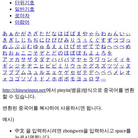
단위기호
일반기호
로마자
아랍어
あ
ぁ
か
が
さ
ざ
た
だ
な
は
ば
ぱ
ま
や
ゃ
ら
わ
ゎ
ん
い
ぃ
き
ぎ
し
じ
ち
ぢ
に
ひ
び
ぴ
み
り
う
ぅ
く
ぐ
す
ず
つ
づ
っ
ぬ
ふ
ぶ
ぷ
む
ゆ
ゅ
る
え
ぇ
け
げ
せ
ぜ
て
で
ね
へ
べ
ぺ
め
れ
お
ぉ
こ
ご
そ
ぞ
と
ど
の
ほ
ぼ
ぽ
も
よ
ょ
ろ
を
ア
ァ
カ
サ
ザ
タ
ダ
ナ
ハ
バ
パ
マ
ヤ
ャ
ラ
ワ
ヮ
ン
イ
ィ
キ
ギ
シ
ジ
チ
ヂ
ニ
ヒ
ビ
ピ
ミ
リ
ウ
ゥ
ク
グ
ス
ズ
ツ
ヅ
ッ
ヌ
フ
ブ
プ
ム
ユ
ュ
ル
エ
ェ
ケ
ゲ
セ
ゼ
テ
デ
ヘ
ベ
ペ
メ
レ
オ
ォ
コ
ゴ
ソ
ゾ
ト
ド
ノ
ホ
ボ
ポ
モ
ヨ
ョ
ロ
ヲ
―
http://chineseinput.net/
에서 pinyin(병음)방식으로 중국어를 변환
할 수 있습니다.
변환된 중국어를 복사하여 사용하시면 됩니다.
예시)
中文 을 입력하시려면
zhongwen
을 입력하시고 space를
누르시면됩니다.