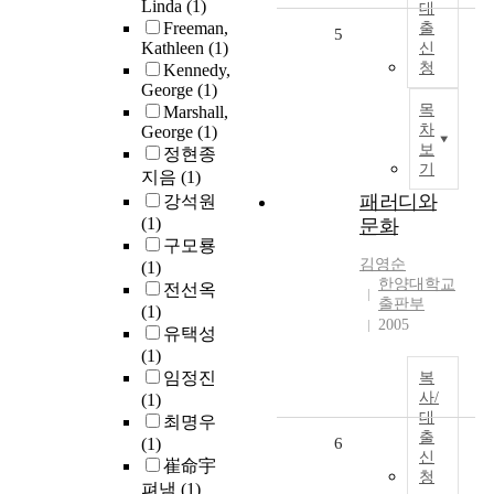
Linda
(1)
대
Freeman,
출
5
Kathleen
(1)
신
청
Kennedy,
George
(1)
목
Marshall,
차
George
(1)
보
정현종
기
지음
(1)
패러디와
강석원
(1)
문화
구모룡
김영순
(1)
한양대학교
전선옥
출판부
(1)
2005
유택성
(1)
임정진
복
사/
(1)
대
최명우
출
(1)
6
신
崔命宇
청
펴냄
(1)