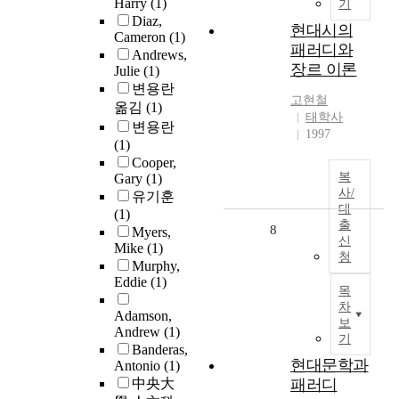
Harry
(1)
기
Diaz,
현대시의
Cameron
(1)
패러디와
Andrews,
장르 이론
Julie
(1)
변용란
고현철
옮김
(1)
태학사
변용란
1997
(1)
Cooper,
복
Gary
(1)
사/
유기훈
대
(1)
출
8
Myers,
신
Mike
(1)
청
Murphy,
Eddie
(1)
목
차
Adamson,
보
Andrew
(1)
기
Banderas,
현대문학과
Antonio
(1)
中央大
패러디