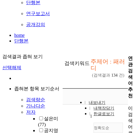
단행본
연구보고서
공개강의
home
단행본
검색결과 좁혀 보기
연
주제어 : 패러
검색키워드
관
디
선택해제
검
(검색결과
134
건)
색
어
좁혀본 항목 보기순서
추
천
검색량순
내보내기
가나다순
이
내책장담기
저자
한글로보기
검
1
설은미
색
(77)
어
정확도순
공지영