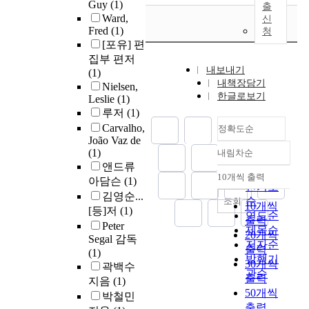
Guy
(1)
출
Ward,
신
Fred
(1)
청
[포유] 편
집부 편저
내보내기
(1)
내책장담기
Nielsen,
한글로보기
Leslie
(1)
루저
(1)
Carvalho,
정확도순
João Vaz de
(1)
내림차순
정확도
앤드류
순
10개씩 출력
아담슨
(1)
내림차순
인기도
김영순...
순
조회
10개씩
[등]저
(1)
연도순
출력
Peter
제목순
20개씩
Segal 감독
저자순
출력
(1)
발행기
30개씩
곽백수
관순
출력
지음
(1)
50개씩
박철민
출력