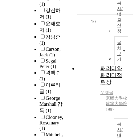
복
(1)
사/
강신하
대
저
(1)
출
10
윤태호
신
저
(1)
청
강범준
(1)
목
차
Carson,
보
Jack
(1)
기
Segal,
Peter
(1)
패러디와
곽백수
패러디적
(1)
현상
이루리
글
(1)
우경국
George
京畿大學校
Marshall 감
建築大學院
1997
독
(1)
Clooney,
Rosemary
복
(1)
사/
Mitchell,
대