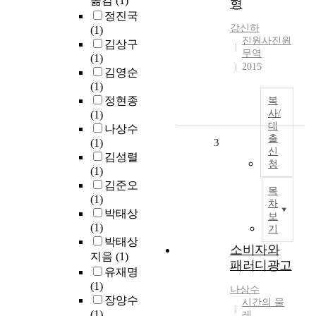
옮김
(1)
형
정진국
강신하
(1)
진원사진원
김상구
무역
(1)
2015
김영순
(1)
정현종
복
사/
(1)
대
나상수
출
(1)
3
신
김성렬
청
(1)
김준오
목
(1)
차
박태상
보
(1)
기
박태상
소비자와
지음
(1)
패러디광고
유재명
(1)
나상수
장양수
시간의 물
(1)
레