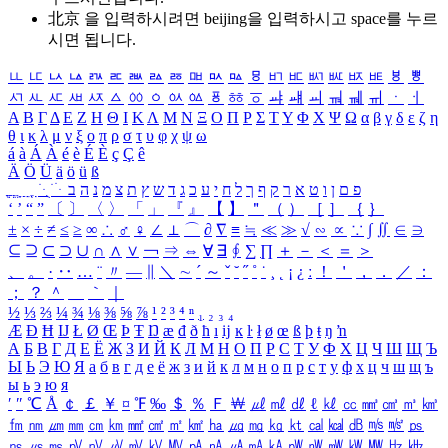
北京 을 입력하시려면
beijing
을 입력하시고 space를 누르
시면 됩니다.
ㅥ
ㅦ
ㅧ
ㅨ
ㅩ
ㅪ
ㅫ
ㅬ
ㅭ
ㅮ
ㅯ
ㅰ
ㅱ
ㅲ
ㅳ
ㅴ
ㅵ
ㅶ
ㅷ
ㅸ
ㅹ
ㅺ
ㅻ
ㅼ
ㅽ
ㅾ
ㅿ
ㆀ
ㆁ
ㆂ
ㆃ
ㆄ
ㆅ
ㆆ
ㆇ
ㆈ
ㆉ
ㆊ
ㆋ
ㆌ
ㆍ
ㆎ
Α
Β
Γ
Δ
Ε
Ζ
Η
Θ
Ι
Κ
Λ
Μ
Ν
Ξ
Ο
Π
Ρ
Σ
Τ
Υ
Φ
Χ
Ψ
Ω
α
β
γ
δ
ε
ζ
η
θ
ι
κ
λ
μ
ν
ξ
ο
π
ρ
σ
τ
υ
φ
χ
ψ
ω
á
à
Á
À
é
è
É
È
ç
Ç
ê
Ä
Ö
Ü
ä
ö
ü
ß
ְ
ֳ
ֲ
ֱ
ָ
ַ
ֵ
ֶ
ִ
ֹ
ּ
ֻ
ׂ
ׁ
ּ
ב
ה
נ
מ
צ
ת
ץ
ש
ד
ג
כ
ע
י
ח
ל
ך
ף
ק
ר
א
ט
ו
ן
ם
פ
‘
’
“
”
〔
〕
〈
〉
「
」
『
』
【
】
＂
（
）
［
］
｛
｝
±
×
÷
≠
≤
≥
∞
∴
♂
♀
∠
⊥
⌒
∂
∇
≡
≒
≪
≫
√
∽
∝
∵
∫
∬
∈
∋
⊆
⊇
⊂
⊃
∪
∩
∧
∨
￢
⇒
⇔
∀
∃
∮
∑
∏
＋
－
＜
＝
＞
、
。
·
‥
…
¨
〃
―
∥
＼
∼
´
～
ˇ
˘
˝
˚
˙
¸
˛
¡
¿
ː
！
＇
，
．
／
：
；
？
＾
＿
｀
｜
½
⅓
⅔
¼
¾
⅛
⅜
⅝
⅞
¹
²
³
⁴
ⁿ
₁
₂
₃
₄
Æ
Ð
Ħ
Ĳ
Ł
Ø
Œ
Þ
Ŧ
Ŋ
æ
đ
ð
ħ
ı
ĳ
ĸ
ŀ
ł
ø
œ
ß
þ
ŧ
ŋ
ŉ
А
Б
В
Г
Д
Е
Ё
Ж
З
И
Й
К
Л
М
Н
О
П
Р
С
Т
У
Ф
Х
Ц
Ч
Ш
Щ
Ъ
Ы
Ь
Э
Ю
Я
а
б
в
г
д
е
ё
ж
з
и
й
к
л
м
н
о
п
р
с
т
у
ф
х
ц
ч
ш
щ
ъ
ы
ь
э
ю
я
′
″
℃
Å
￠
￡
￥
¤
℉
‰
＄
％
Ｆ
￦
㎕
㎖
㎗
ℓ
㎘
㏄
㎣
㎤
㎥
㎦
㎙
㎚
㎛
㎜
㎝
㎞
㎟
㎠
㎡
㎢
㏊
㎍
㎎
㎏
㏏
㎈
㎉
㏈
㎧
㎨
㎰
㎱
㎲
㎳
㎴
㎵
㎶
㎷
㎸
㎹
㎀
㎁
㎂
㎃
㎄
㎺
㎻
㎽
㎾
㎿
㎐
㎑