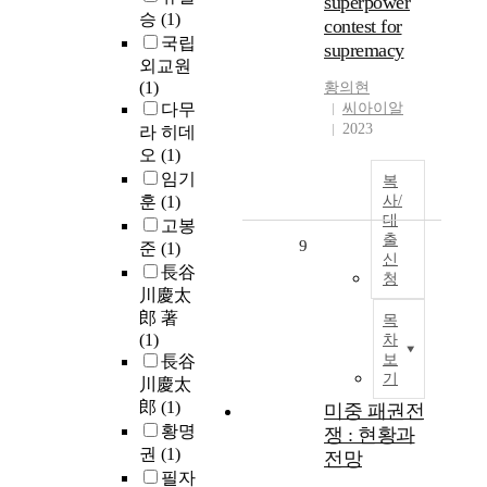
superpower
승
(1)
contest for
국립
supremacy
외교원
(1)
황의현
다무
씨아이알
2023
라 히데
오
(1)
임기
복
훈
(1)
사/
대
고봉
출
9
준
(1)
신
長谷
청
川慶太
郎 著
목
(1)
차
보
長谷
기
川慶太
郎
(1)
미중 패권전
황명
쟁 : 현황과
권
(1)
전망
필자