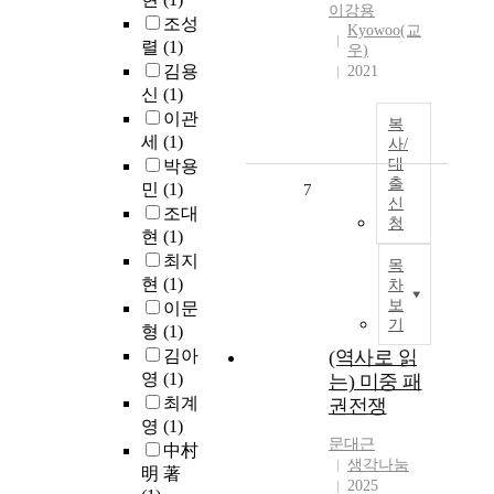
이강용
조성
Kyowoo(교
렬
(1)
우)
김용
2021
신
(1)
이관
복
세
(1)
사/
대
박용
출
민
(1)
7
신
조대
청
현
(1)
최지
목
현
(1)
차
보
이문
기
형
(1)
김아
(역사로 읽
영
(1)
는) 미중 패
최계
권전쟁
영
(1)
문대근
中村
생각나눔
明 著
2025