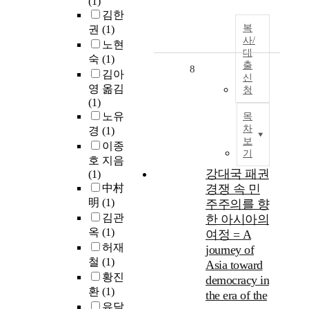
(1)
김한
복
권
(1)
사/
노현
대
숙
(1)
출
8
김아
신
영 옮김
청
(1)
노유
목
차
경
(1)
보
이종
기
호 지음
강대국 패권
(1)
中村
경쟁 속 민
明
(1)
주주의를 향
김관
한 아시아의
옥
(1)
여정 = A
허재
journey of
철
(1)
Asia toward
황진
democracy in
환
(1)
the era of the
유달