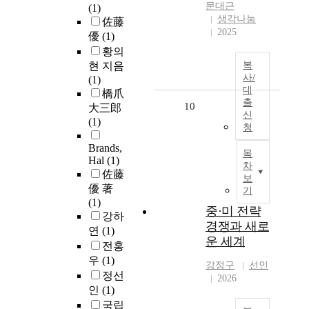
문대근
(1)
생각나눔
佐藤
2025
優
(1)
황의
현 지음
복
사/
(1)
대
橋爪
출
10
大三郎
신
(1)
청
Brands,
목
Hal
(1)
차
佐藤
보
優 著
기
(1)
중·미 전략
강하
경쟁과 새로
연
(1)
운 세계
전홍
우
(1)
강정구
선인
정선
2026
인
(1)
국립