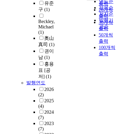
연도순
유준
출력
제목순
구
(1)
20개씩
저자순
출력
발행기
Beckley,
30개씩
관순
Michael
출력
(1)
50개씩
奥山
출력
真司
(1)
100개씩
권이
출력
남
(1)
홍용
표 [공
저]
(1)
발행연도
2026
(2)
2025
(4)
2024
(7)
2023
(7)