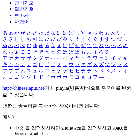
단위기호
일반기호
로마자
아랍어
あ
ぁ
か
が
さ
ざ
た
だ
な
は
ば
ぱ
ま
や
ゃ
ら
わ
ゎ
ん
い
ぃ
き
ぎ
し
じ
ち
ぢ
に
ひ
び
ぴ
み
り
う
ぅ
く
ぐ
す
ず
つ
づ
っ
ぬ
ふ
ぶ
ぷ
む
ゆ
ゅ
る
え
ぇ
け
げ
せ
ぜ
て
で
ね
へ
べ
ぺ
め
れ
お
ぉ
こ
ご
そ
ぞ
と
ど
の
ほ
ぼ
ぽ
も
よ
ょ
ろ
を
ア
ァ
カ
サ
ザ
タ
ダ
ナ
ハ
バ
パ
マ
ヤ
ャ
ラ
ワ
ヮ
ン
イ
ィ
キ
ギ
シ
ジ
チ
ヂ
ニ
ヒ
ビ
ピ
ミ
リ
ウ
ゥ
ク
グ
ス
ズ
ツ
ヅ
ッ
ヌ
フ
ブ
プ
ム
ユ
ュ
ル
エ
ェ
ケ
ゲ
セ
ゼ
テ
デ
ヘ
ベ
ペ
メ
レ
オ
ォ
コ
ゴ
ソ
ゾ
ト
ド
ノ
ホ
ボ
ポ
モ
ヨ
ョ
ロ
ヲ
―
http://chineseinput.net/
에서 pinyin(병음)방식으로 중국어를 변환
할 수 있습니다.
변환된 중국어를 복사하여 사용하시면 됩니다.
예시)
中文 을 입력하시려면
zhongwen
을 입력하시고 space를
누르시면됩니다.