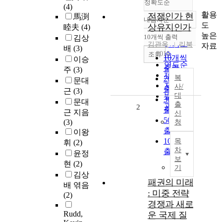
정확도순
(4)
활용
전쟁인가 현
馬渕
내림차순
정확도
도
상유지인가
睦夫
(4)
순
높은
10개씩 출력
김상
내림차순
인기도
김관옥
리북
자료
배
(3)
2016
순
조회
10개씩
이승
연도순
출력
주
(3)
제목순
복
20개씩
문대
저자순
사/
출력
근
(3)
발행기
대
30개씩
문대
출
관순
2
출력
근 지음
신
50개씩
(3)
청
출력
이왕
100개씩
목
휘
(2)
차
출력
윤정
보
현
(2)
기
김상
패권의 미래
배 엮음
: 미중 전략
(2)
경쟁과 새로
Rudd,
운 국제 질