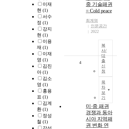
중 기술패권
이재
현
(1)
= Cold peace
서수
최계영
정
(1)
인문공간
강지
2022
현
(1)
이용
복
재
(1)
사/
이재
대
영
(1)
출
4
김진
신
청
아
(1)
김소
목
영
(1)
차
홍용
보
표
(1)
기
김계
미·중 패권
환
(1)
경쟁과 동아
정성
시아 지역패
철
(1)
권 변화 연
강선