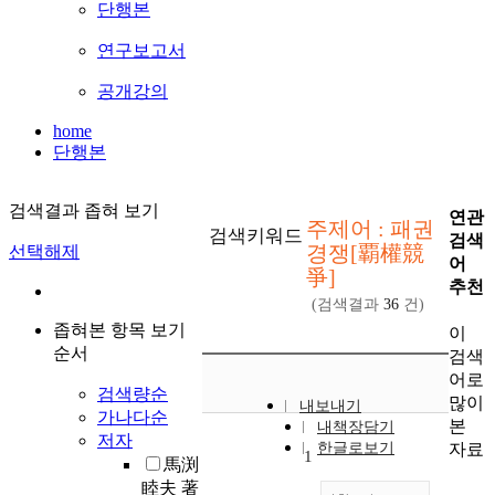
단행본
연구보고서
공개강의
home
단행본
검색결과 좁혀 보기
연관
주제어 : 패권
검색키워드
검색
경쟁[覇權競
선택해제
어
爭]
추천
(검색결과
36
건)
좁혀본 항목 보기
이
순서
검색
어로
검색량순
많이
내보내기
가나다순
본
내책장담기
저자
자료
한글로보기
1
馬渕
睦夫 著