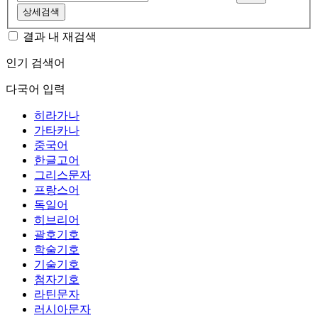
상세검색
결과 내 재검색
인기 검색어
다국어 입력
히라가나
가타카나
중국어
한글고어
그리스문자
프랑스어
독일어
히브리어
괄호기호
학술기호
기술기호
첨자기호
라틴문자
러시아문자