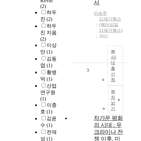
Kevin
서
(2)
하두
이승주
진
(2)
21세기북스
(북이십일
하두
21세기북스)
진 지음
2022
(2)
이상
만
(1)
복
사/
김동
대
엽
(1)
출
3
황병
신
덕
(1)
청
산업
목
연구원
차
(1)
보
이종
기
호
(1)
차가운 평화
김윤
의 시대 : 우
수
(1)
크라이나 전
전재
쟁 이후, 미
성
(1)