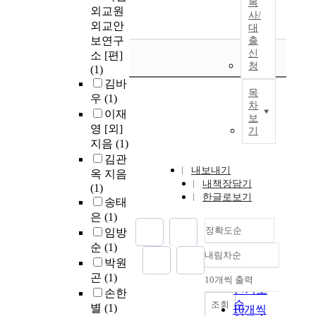
복
외교원
사/
외교안
대
보연구
출
신
소 [편]
청
(1)
김바
목
우
(1)
차
이재
보
영 [외]
기
지음
(1)
김관
내보내기
옥 지음
내책장담기
(1)
한글로보기
송태
은
(1)
정확도순
임방
순
(1)
내림차순
정확도
박원
순
곤
(1)
10개씩 출력
내림차순
인기도
손한
순
조회
별
(1)
10개씩