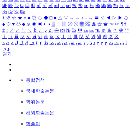
㎒
㎓
㎔
Ω
㏀
㏁
㎊
㎋
㎌
㏖
㏅
㎭
㎮
㎯
㏛
㎩
㎪
㎫
㎬
㏝
㏐
㏓
㏃
㏉
㏜
㏆
§
※
☆
★
○
●
◎
◇
◆
□
■
△
▽
→
←
↑
↓
↔
〓
◁
◀
▷
▶
♤
♠
♡
♥
♧
♣
⊙
◈
▣
◐
◑
▒
▤
▥
▨
▧
▦
▩
♨
☏
☎
☜
☞
¶
†
‡
↕
↗
↙
↖
↘
♭
♩
♪
♬
㉿
㈜
№
㏇
™
㏂
㏘
℡
＃
＆
＊
＠
ª
º
ⅰ
ⅱ
ⅲ
ⅳ
ⅴ
ⅵ
ⅶ
ⅷ
ⅸ
ⅹ
Ⅰ
Ⅱ
Ⅲ
Ⅳ
Ⅴ
Ⅵ
Ⅶ
Ⅷ
Ⅸ
Ⅹ
ا
ب
ت
ث
ج
ح
خ
د
ذ
ر
ز
س
ش
ص
ض
ط
ظ
ع
غ
ف
ق
ک
ل
م
ن
ه
و
ی
닫기
통합검색
국내학술논문
학위논문
해외학술논문
학술지