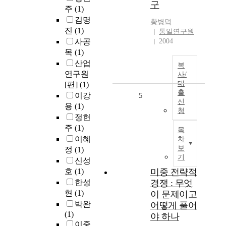
구
주
(1)
김명
황병덕
진
(1)
통일연구원
사공
2004
목
(1)
산업
복
연구원
사/
대
[편]
(1)
출
이강
5
신
용
(1)
청
정헌
주
(1)
목
이혜
차
보
정
(1)
기
신성
호
(1)
미중 전략적
한성
경쟁 : 무엇
현
(1)
이 문제이고
박완
어떻게 풀어
(1)
야 하나
이중