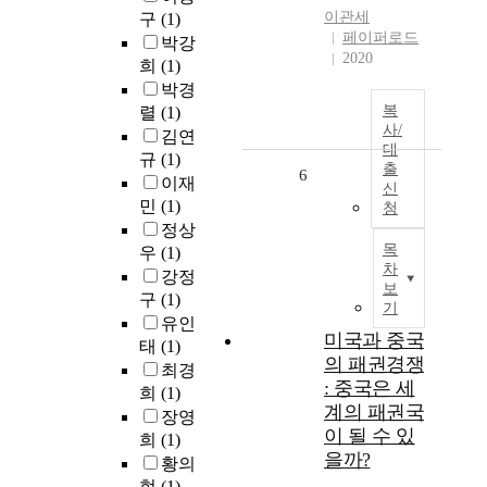
이관세
구
(1)
페이퍼로드
박강
2020
희
(1)
박경
복
렬
(1)
사/
김연
대
규
(1)
출
6
이재
신
민
(1)
청
정상
목
우
(1)
차
강정
보
구
(1)
기
유인
미국과 중국
태
(1)
의 패권경쟁
최경
: 중국은 세
희
(1)
계의 패권국
장영
이 될 수 있
희
(1)
을까?
황의
현
(1)