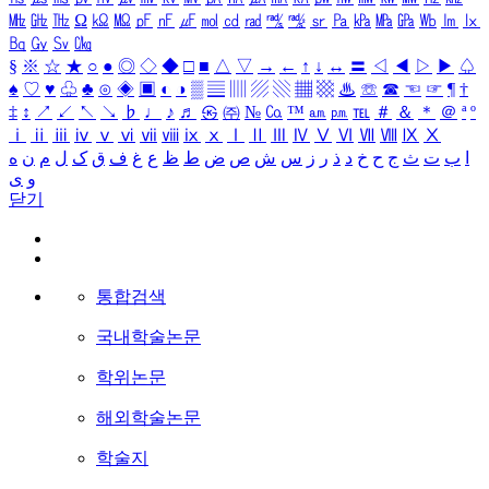
㎒
㎓
㎔
Ω
㏀
㏁
㎊
㎋
㎌
㏖
㏅
㎭
㎮
㎯
㏛
㎩
㎪
㎫
㎬
㏝
㏐
㏓
㏃
㏉
㏜
㏆
§
※
☆
★
○
●
◎
◇
◆
□
■
△
▽
→
←
↑
↓
↔
〓
◁
◀
▷
▶
♤
♠
♡
♥
♧
♣
⊙
◈
▣
◐
◑
▒
▤
▥
▨
▧
▦
▩
♨
☏
☎
☜
☞
¶
†
‡
↕
↗
↙
↖
↘
♭
♩
♪
♬
㉿
㈜
№
㏇
™
㏂
㏘
℡
＃
＆
＊
＠
ª
º
ⅰ
ⅱ
ⅲ
ⅳ
ⅴ
ⅵ
ⅶ
ⅷ
ⅸ
ⅹ
Ⅰ
Ⅱ
Ⅲ
Ⅳ
Ⅴ
Ⅵ
Ⅶ
Ⅷ
Ⅸ
Ⅹ
ا
ب
ت
ث
ج
ح
خ
د
ذ
ر
ز
س
ش
ص
ض
ط
ظ
ع
غ
ف
ق
ک
ل
م
ن
ه
و
ی
닫기
통합검색
국내학술논문
학위논문
해외학술논문
학술지