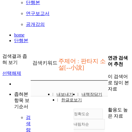
단행본
연구보고서
공개강의
home
단행본
검색결과 좁
연관 검색
주제어 : 판타지 소
혀 보기
검색키워드
어 추천
설[--小說]
선택해제
이 검색어
로 많이 본
자료
좁혀본
내보내기
내책장담기
항목 보
한글로보기
기순서
활용도 높
정확도순
은 자료
검
색
내림차순
정확도
량