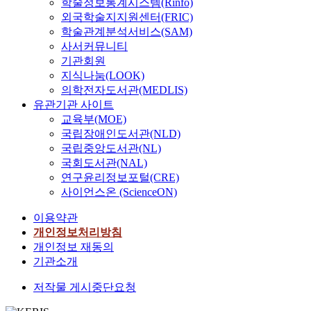
학술정보통계시스템(Rinfo)
외국학술지지원센터(FRIC)
학술관계분석서비스(SAM)
사서커뮤니티
기관회원
지식나눔(LOOK)
의학전자도서관(MEDLIS)
유관기관 사이트
교육부(MOE)
국립장애인도서관(NLD)
국립중앙도서관(NL)
국회도서관(NAL)
연구윤리정보포털(CRE)
사이언스온 (ScienceON)
이용약관
개인정보처리방침
개인정보 재동의
기관소개
저작물 게시중단요청