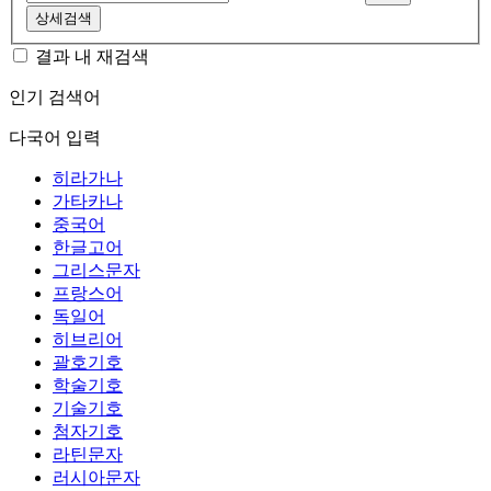
상세검색
결과 내 재검색
인기 검색어
다국어 입력
히라가나
가타카나
중국어
한글고어
그리스문자
프랑스어
독일어
히브리어
괄호기호
학술기호
기술기호
첨자기호
라틴문자
러시아문자