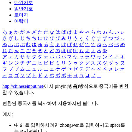
단위기호
일반기호
로마자
아랍어
あ
ぁ
か
が
さ
ざ
た
だ
な
は
ば
ぱ
ま
や
ゃ
ら
わ
ゎ
ん
い
ぃ
き
ぎ
し
じ
ち
ぢ
に
ひ
び
ぴ
み
り
う
ぅ
く
ぐ
す
ず
つ
づ
っ
ぬ
ふ
ぶ
ぷ
む
ゆ
ゅ
る
え
ぇ
け
げ
せ
ぜ
て
で
ね
へ
べ
ぺ
め
れ
お
ぉ
こ
ご
そ
ぞ
と
ど
の
ほ
ぼ
ぽ
も
よ
ょ
ろ
を
ア
ァ
カ
サ
ザ
タ
ダ
ナ
ハ
バ
パ
マ
ヤ
ャ
ラ
ワ
ヮ
ン
イ
ィ
キ
ギ
シ
ジ
チ
ヂ
ニ
ヒ
ビ
ピ
ミ
リ
ウ
ゥ
ク
グ
ス
ズ
ツ
ヅ
ッ
ヌ
フ
ブ
プ
ム
ユ
ュ
ル
エ
ェ
ケ
ゲ
セ
ゼ
テ
デ
ヘ
ベ
ペ
メ
レ
オ
ォ
コ
ゴ
ソ
ゾ
ト
ド
ノ
ホ
ボ
ポ
モ
ヨ
ョ
ロ
ヲ
―
http://chineseinput.net/
에서 pinyin(병음)방식으로 중국어를 변환
할 수 있습니다.
변환된 중국어를 복사하여 사용하시면 됩니다.
예시)
中文 을 입력하시려면
zhongwen
을 입력하시고 space를
누르시면됩니다.