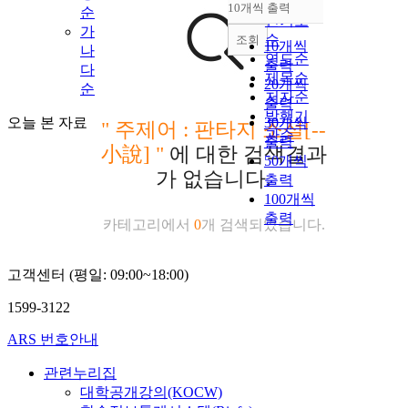
순
10개씩 출력
순
내림차순
인기도
가
순
조회
10개씩
나
연도순
출력
다
제목순
20개씩
순
저자순
출력
발행기
오늘 본 자료
30개씩
"
주제어 : 판타지 소설[--
관순
출력
小說]
"
에 대한 검색결과
50개씩
가 없습니다.
출력
100개씩
출력
카테고리에서
0
개 검색되었습니다.
고객센터 (평일: 09:00~18:00)
1599-3122
ARS 번호안내
관련누리집
대학공개강의(KOCW)