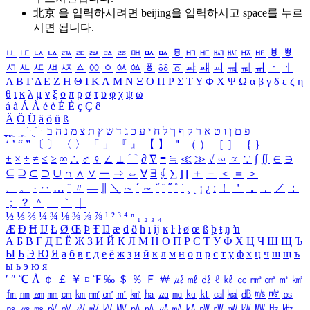
北京 을 입력하시려면
beijing
을 입력하시고 space를 누르
시면 됩니다.
ㅥ
ㅦ
ㅧ
ㅨ
ㅩ
ㅪ
ㅫ
ㅬ
ㅭ
ㅮ
ㅯ
ㅰ
ㅱ
ㅲ
ㅳ
ㅴ
ㅵ
ㅶ
ㅷ
ㅸ
ㅹ
ㅺ
ㅻ
ㅼ
ㅽ
ㅾ
ㅿ
ㆀ
ㆁ
ㆂ
ㆃ
ㆄ
ㆅ
ㆆ
ㆇ
ㆈ
ㆉ
ㆊ
ㆋ
ㆌ
ㆍ
ㆎ
Α
Β
Γ
Δ
Ε
Ζ
Η
Θ
Ι
Κ
Λ
Μ
Ν
Ξ
Ο
Π
Ρ
Σ
Τ
Υ
Φ
Χ
Ψ
Ω
α
β
γ
δ
ε
ζ
η
θ
ι
κ
λ
μ
ν
ξ
ο
π
ρ
σ
τ
υ
φ
χ
ψ
ω
á
à
Á
À
é
è
É
È
ç
Ç
ê
Ä
Ö
Ü
ä
ö
ü
ß
ְ
ֳ
ֲ
ֱ
ָ
ַ
ֵ
ֶ
ִ
ֹ
ּ
ֻ
ׂ
ׁ
ּ
ב
ה
נ
מ
צ
ת
ץ
ש
ד
ג
כ
ע
י
ח
ל
ך
ף
ק
ר
א
ט
ו
ן
ם
פ
‘
’
“
”
〔
〕
〈
〉
「
」
『
』
【
】
＂
（
）
［
］
｛
｝
±
×
÷
≠
≤
≥
∞
∴
♂
♀
∠
⊥
⌒
∂
∇
≡
≒
≪
≫
√
∽
∝
∵
∫
∬
∈
∋
⊆
⊇
⊂
⊃
∪
∩
∧
∨
￢
⇒
⇔
∀
∃
∮
∑
∏
＋
－
＜
＝
＞
、
。
·
‥
…
¨
〃
―
∥
＼
∼
´
～
ˇ
˘
˝
˚
˙
¸
˛
¡
¿
ː
！
＇
，
．
／
：
；
？
＾
＿
｀
｜
½
⅓
⅔
¼
¾
⅛
⅜
⅝
⅞
¹
²
³
⁴
ⁿ
₁
₂
₃
₄
Æ
Ð
Ħ
Ĳ
Ł
Ø
Œ
Þ
Ŧ
Ŋ
æ
đ
ð
ħ
ı
ĳ
ĸ
ŀ
ł
ø
œ
ß
þ
ŧ
ŋ
ŉ
А
Б
В
Г
Д
Е
Ё
Ж
З
И
Й
К
Л
М
Н
О
П
Р
С
Т
У
Ф
Х
Ц
Ч
Ш
Щ
Ъ
Ы
Ь
Э
Ю
Я
а
б
в
г
д
е
ё
ж
з
и
й
к
л
м
н
о
п
р
с
т
у
ф
х
ц
ч
ш
щ
ъ
ы
ь
э
ю
я
′
″
℃
Å
￠
￡
￥
¤
℉
‰
＄
％
Ｆ
￦
㎕
㎖
㎗
ℓ
㎘
㏄
㎣
㎤
㎥
㎦
㎙
㎚
㎛
㎜
㎝
㎞
㎟
㎠
㎡
㎢
㏊
㎍
㎎
㎏
㏏
㎈
㎉
㏈
㎧
㎨
㎰
㎱
㎲
㎳
㎴
㎵
㎶
㎷
㎸
㎹
㎀
㎁
㎂
㎃
㎄
㎺
㎻
㎽
㎾
㎿
㎐
㎑