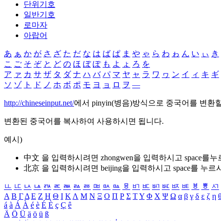
단위기호
일반기호
로마자
아랍어
あ
ぁ
か
が
さ
ざ
た
だ
な
は
ば
ぱ
ま
や
ゃ
ら
わ
ゎ
ん
い
ぃ
き
こ
ご
そ
ぞ
と
ど
の
ほ
ぼ
ぽ
も
よ
ょ
ろ
を
ア
ァ
カ
サ
ザ
タ
ダ
ナ
ハ
バ
パ
マ
ヤ
ャ
ラ
ワ
ヮ
ン
イ
ィ
キ
ギ
ソ
ゾ
ト
ド
ノ
ホ
ボ
ポ
モ
ヨ
ョ
ロ
ヲ
―
http://chineseinput.net/
에서 pinyin(병음)방식으로 중국어를 변환
변환된 중국어를 복사하여 사용하시면 됩니다.
예시)
中文 을 입력하시려면
zhongwen
을 입력하시고 space를
北京 을 입력하시려면
beijing
을 입력하시고 space를 누르
ㅥ
ㅦ
ㅧ
ㅨ
ㅩ
ㅪ
ㅫ
ㅬ
ㅭ
ㅮ
ㅯ
ㅰ
ㅱ
ㅲ
ㅳ
ㅴ
ㅵ
ㅶ
ㅷ
ㅸ
ㅹ
ㅺ
Α
Β
Γ
Δ
Ε
Ζ
Η
Θ
Ι
Κ
Λ
Μ
Ν
Ξ
Ο
Π
Ρ
Σ
Τ
Υ
Φ
Χ
Ψ
Ω
α
β
γ
δ
ε
ζ
η
á
à
Á
À
é
è
É
È
ç
Ç
ê
Ä
Ö
Ü
ä
ö
ü
ß