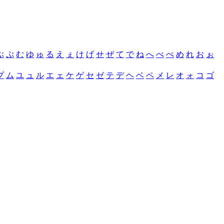
ぶ
ぷ
む
ゆ
ゅ
る
え
ぇ
け
げ
せ
ぜ
て
で
ね
へ
べ
ぺ
め
れ
お
ぉ
プ
ム
ユ
ュ
ル
エ
ェ
ケ
ゲ
セ
ゼ
テ
デ
ヘ
ベ
ペ
メ
レ
オ
ォ
コ
ゴ