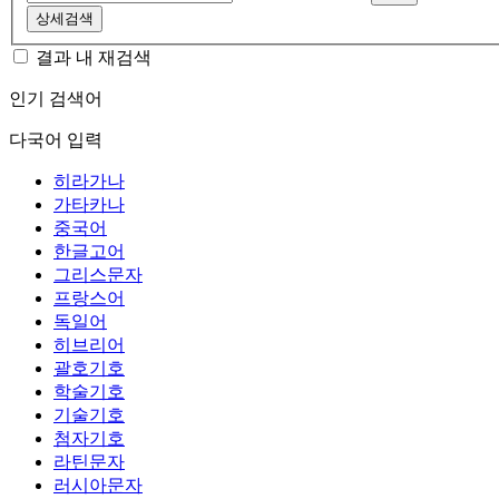
상세검색
결과 내 재검색
인기 검색어
다국어 입력
히라가나
가타카나
중국어
한글고어
그리스문자
프랑스어
독일어
히브리어
괄호기호
학술기호
기술기호
첨자기호
라틴문자
러시아문자