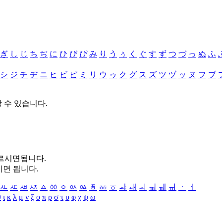
ぎ
し
じ
ち
ぢ
に
ひ
び
ぴ
み
り
う
ぅ
く
ぐ
す
ず
つ
づ
っ
ぬ
ふ
シ
ジ
チ
ヂ
ニ
ヒ
ビ
ピ
ミ
リ
ウ
ゥ
ク
グ
ス
ズ
ツ
ヅ
ッ
ヌ
フ
ブ
할 수 있습니다.
누르시면됩니다.
시면 됩니다.
ㅻ
ㅼ
ㅽ
ㅾ
ㅿ
ㆀ
ㆁ
ㆂ
ㆃ
ㆄ
ㆅ
ㆆ
ㆇ
ㆈ
ㆉ
ㆊ
ㆋ
ㆌ
ㆍ
ㆎ
θ
ι
κ
λ
μ
ν
ξ
ο
π
ρ
σ
τ
υ
φ
χ
ψ
ω