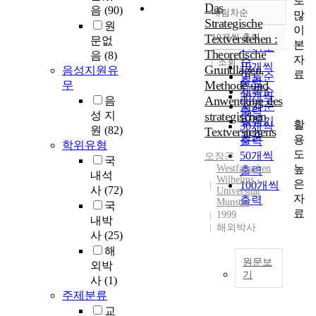
로
Das
음
(90)
내림차순
많
정확도
Strategische
원
이
순
Textverstehen :
10개씩 출력
문없
내림차순
본
인기도
Theoretische
음
(8)
자
순
조회
10개씩
Grundlagen,
음성지원유
료
연도순
출력
Methode und
무
제목순
20개씩
Anwendung des
음
저자순
출력
성 지
strategischen
발행기
활
30개씩
원
(82)
Textverstehens
관순
용
출력
학위유형
도
50개씩
오장근
국
높
Westfalischen
출력
내석
Wilhelms -
은
100개씩
사
(72)
Universitat
자
출력
Munster
국
료
1999
내박
해외박사
사
(25)
해
원문보
외박
기
사
(1)
지
주제분류
금
교