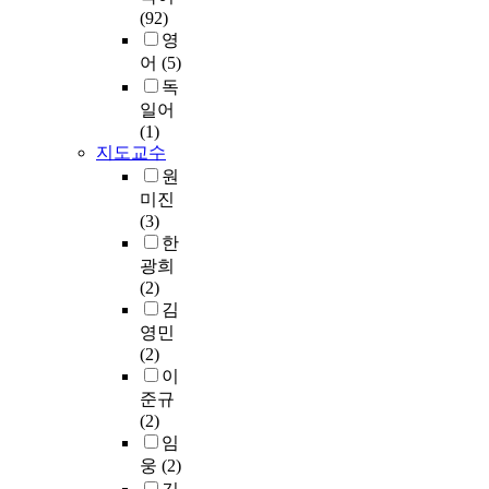
적
b
바
는
?
방
d
(92)
하
e
으
t
탕
일
셋
식
b
영
고
l
로
a
으
반
째
으
y
어
(5)
있
’
읽
i
로
적
,
로
t
독
다
h
고
n
핵
특
예
텍
w
.
e
일어
이
l
심
성
측
스
o
다
r
(1)
해
i
적
을
활
트
w
지도교수
시
m
할
t
인
가
동
를
a
말
é
원
수
e
시
지
이
이
y
해
n
미진
있
r
어
고
읽
해
s
스
e
(3)
다
a
를
논
기
하
.
키
u
한
는
r
중
리
이
고
F
마
t
광희
독
y
심
성
해
의
i
전
i
(2)
자
s
으
을
도
미
r
략
q
김
임
k
로
강
향
를
s
을
u
을
영민
i
한
조
상
구
t
통
e
증
(2)
l
고
하
이
성
l
해
d
명
이
l
전
며
외
하
y
활
e
하
준규
b
시
,
에
는
,
성
P
는
(2)
y
가
이
영
가
l
화
a
데
임
p
교
론
어
에
e
되
u
에
웅
(2)
r
육
적
학
대
a
어
l
목