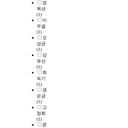
어
r
한
정
o
고
을
읽
생
w
적
e
가
옥년
s
감
느
기
독
i
인
«
?
(1)
t
상
끼
평
자
t
의
a
이
e
하
기
가
들
h
미
u
우걸
p
는
어
를
이
i
조
t
본
(1)
t
데
렵
양
상
n
절
r
연
오
h
에
고
적
호
t
성
e
구
성균
r
있
이
으
텍
e
분
q
는
(1)
o
어
해
로
스
r
들
u
그
강
u
핵
할
분
트
e
에
e
림
유선
g
심
때
석
성
s
서
l
책
(1)
h
적
어
하
을
t
확
e
의
최
a
인
려
여
통
s
인
m
그
b
요
숙기
움
결
해
a
되
o
림
s
건
(1)
을
과
텍
n
어
i
텍
t
이
권
느
를
스
d
질
»
스
r
된
순긍
끼
보
트
m
수
e
트
a
다
(1)
기
완
를
o
있
t
이
c
.
고
가
하
이
t
는
«
해
t
즉
쉬
였
정희
해
i
것
p
과
p
학
운
다
(1)
할
v
이
l
정
r
습
데
.
문
수
a
아
u
중