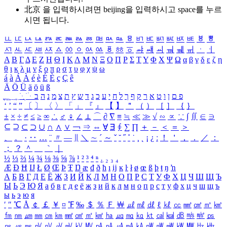
北京 을 입력하시려면
beijing
을 입력하시고 space를 누르
시면 됩니다.
ㅥ
ㅦ
ㅧ
ㅨ
ㅩ
ㅪ
ㅫ
ㅬ
ㅭ
ㅮ
ㅯ
ㅰ
ㅱ
ㅲ
ㅳ
ㅴ
ㅵ
ㅶ
ㅷ
ㅸ
ㅹ
ㅺ
ㅻ
ㅼ
ㅽ
ㅾ
ㅿ
ㆀ
ㆁ
ㆂ
ㆃ
ㆄ
ㆅ
ㆆ
ㆇ
ㆈ
ㆉ
ㆊ
ㆋ
ㆌ
ㆍ
ㆎ
Α
Β
Γ
Δ
Ε
Ζ
Η
Θ
Ι
Κ
Λ
Μ
Ν
Ξ
Ο
Π
Ρ
Σ
Τ
Υ
Φ
Χ
Ψ
Ω
α
β
γ
δ
ε
ζ
η
θ
ι
κ
λ
μ
ν
ξ
ο
π
ρ
σ
τ
υ
φ
χ
ψ
ω
á
à
Á
À
é
è
É
È
ç
Ç
ê
Ä
Ö
Ü
ä
ö
ü
ß
ְ
ֳ
ֲ
ֱ
ָ
ַ
ֵ
ֶ
ִ
ֹ
ּ
ֻ
ׂ
ׁ
ּ
ב
ה
נ
מ
צ
ת
ץ
ש
ד
ג
כ
ע
י
ח
ל
ך
ף
ק
ר
א
ט
ו
ן
ם
פ
‘
’
“
”
〔
〕
〈
〉
「
」
『
』
【
】
＂
（
）
［
］
｛
｝
±
×
÷
≠
≤
≥
∞
∴
♂
♀
∠
⊥
⌒
∂
∇
≡
≒
≪
≫
√
∽
∝
∵
∫
∬
∈
∋
⊆
⊇
⊂
⊃
∪
∩
∧
∨
￢
⇒
⇔
∀
∃
∮
∑
∏
＋
－
＜
＝
＞
、
。
·
‥
…
¨
〃
―
∥
＼
∼
´
～
ˇ
˘
˝
˚
˙
¸
˛
¡
¿
ː
！
＇
，
．
／
：
；
？
＾
＿
｀
｜
½
⅓
⅔
¼
¾
⅛
⅜
⅝
⅞
¹
²
³
⁴
ⁿ
₁
₂
₃
₄
Æ
Ð
Ħ
Ĳ
Ł
Ø
Œ
Þ
Ŧ
Ŋ
æ
đ
ð
ħ
ı
ĳ
ĸ
ŀ
ł
ø
œ
ß
þ
ŧ
ŋ
ŉ
А
Б
В
Г
Д
Е
Ё
Ж
З
И
Й
К
Л
М
Н
О
П
Р
С
Т
У
Ф
Х
Ц
Ч
Ш
Щ
Ъ
Ы
Ь
Э
Ю
Я
а
б
в
г
д
е
ё
ж
з
и
й
к
л
м
н
о
п
р
с
т
у
ф
х
ц
ч
ш
щ
ъ
ы
ь
э
ю
я
′
″
℃
Å
￠
￡
￥
¤
℉
‰
＄
％
Ｆ
￦
㎕
㎖
㎗
ℓ
㎘
㏄
㎣
㎤
㎥
㎦
㎙
㎚
㎛
㎜
㎝
㎞
㎟
㎠
㎡
㎢
㏊
㎍
㎎
㎏
㏏
㎈
㎉
㏈
㎧
㎨
㎰
㎱
㎲
㎳
㎴
㎵
㎶
㎷
㎸
㎹
㎀
㎁
㎂
㎃
㎄
㎺
㎻
㎽
㎾
㎿
㎐
㎑