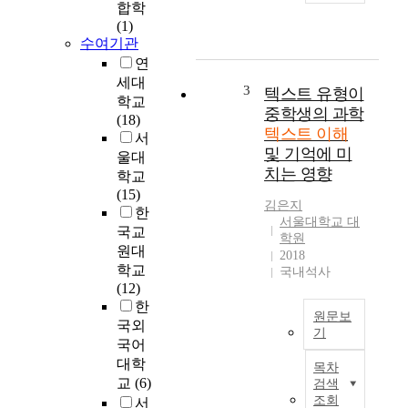
합학
는
선
(1)
고
은
수여기관
등
텍
연
학
스
세대
교
3
트
텍스트 유형이
학교
2
의
중학생의 과학
(18)
학
개
텍스트 이해
서
년
별
및 기억에 미
울대
독
성
치는 영향
학교
자
분
(15)
들
들
김은지
한
이
을
서울대학교 대
국교
다
,
학원
원대
중
즉
2018
텍
학교
국내석사
낱
스
(12)
말
트
한
,
원문보
(
국외
명
기
m
국어
제
학
u
대학
,
목차
습
l
텍
교
(6)
검색
현
t
스
조회
서