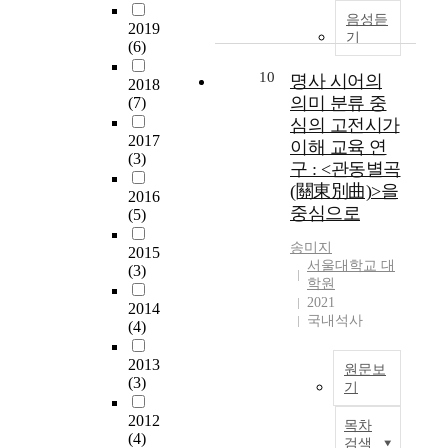
미
o
그
u
있
,
에
e
음성듣
"
m
림
2019
r
다
그
기
는
l
화
p
(6)
텍
p
.
림
하
e
용
r
스
o
동
10
명사 시어의
나
a
론
é
2018
트
s
내
화
의
r
의미 분류 중
(7)
적
h
및
e
러
책
문
n
심의 고전시가
인
e
그
o
티
의
학
e
2017
선
n
이해 교육 연
림
f
브
삽
(3)
텍
r
지
s
구 : <관동별곡
책
t
텍
화
스
f
향
i
이
(關東別曲)>을
h
스
를
2016
트
o
성
o
해
중심으로
i
(5)
트
활
를
r
V
n
에
s
는
용
이
e
o
d
미
송미지
2015
r
특
한
해
f
r
u
서울대학교 대
치
(3)
e
정
예
하
f
a
s
학원
는
s
배
측
기
e
2021
b
o
영
2014
e
경
활
위
c
국내석사
o
i
(4)
향
a
이
동
해
t
r
d
은
r
나
이
다
i
i
a
2013
어
원문보
c
상
텍
중
v
(3)
e
n
떠
기
h
황
스
텍
e
n
s
한
i
이
에
트
스
l
2012
t
L
목차
지
s
연
서
이
(4)
트
e
i
e
검색
를