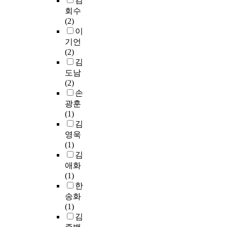
김
o
의
이
습
한
r
지
R
적
회수
c
내
고
에
실
n
는
i
이
(2)
e
용
형
미
제
e
텍
c
있
이
s
과
식
치
적
r
스
œ
다
s
방
기언
적
는
고
s
트
u
.
d
법
(2)
이
영
찰
s
종
r
또
r
을
김
며
향
은
h
류
.
한
i
마
도남
추
은
드
o
의
N
교
v
련
(2)
상
어
물
u
지
o
사
e
하
손
적
떠
었
l
식
t
및
n
는
인
한
광훈
다
d
이
r
성
t
것
진
가
(1)
.
b
텍
e
인
h
을
술
?
김
이
e
스
a
이
e
목
이
이
영욱
연
a
트
n
유
a
적
고
러
(1)
구
b
이
a
아
t
으
,
한
김
는
l
해
l
의
r
로
명
연
애화
두
e
의
y
그
e
한
제
구
(1)
단
t
근
s
림
p
다
간
문
한
계
o
간
e
읽
l
.
의
제
송화
로
j
이
p
기
a
분
에
(1)
구
u
되
o
지
y
시
명
답
김
성
d
는
r
도
m
어
한
하
된
g