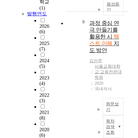
서
하
학교
연
y
스
x
음성듣
의
및
기
(1)
구
s
트
a
기
그
교
위
발행연도
가
h
를
m
림
재
하
답
o
9
읽
i
과정 중심 연
텍
에
여
2026
하
u
음
n
극 만들기를
스
(6)
서
다
고
l
으
e
트
활용한 시
텍
내
음
자
d
로
r
를
스트 이해
지
2025
러
과
하
b
써
l
읽
(7)
도 방안
티
같
는
e
비
a
을
브
은
질
m
로
q
때
2024
김선준
텍
연
문
e
소
u
(5)
무
서울교육대학
스
구
이
a
시
e
교 교육전문대
엇
트
문
된
n
작
s
2023
학원
을
가
제
다
i
(4)
2020
되
t
읽
차
를
.
n
국내석사
는
i
고
지
설
고
g
2022
것
o
,
하
정
(3)
등
f
이
n
그
원문보
는
하
학
u
아
d
것
기
비
였
2021
교
l
니
e
이
T
(8)
중
다
교
t
라
l
목차
유
h
이
.
육
o
,
a
검색
아
2020
e
늘
첫
과
t
조회
이
c
의
(6)
p
고
째
정
h