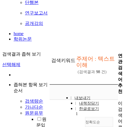
단행본
연구보고서
공개강의
home
학위논문
검색결과 좁혀 보기
연
주제어 : 텍스트
검색키워드
관
이해
선택해제
검
(검색결과
98
건)
색
어
좁혀본 항목 보기
추
순서
천
내보내기
검색량순
이
내책장담기
가나다순
한글로보기
검
원문유무
1
색
원
어
정확도순
문있