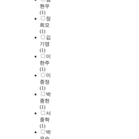
했
i
언
r
도
a
밀
현우
스
생
다
v
어
«
록
b
접
(1)
트
의
.
e
적
l
일
l
한
정
의
수
이
s
또
a
련
e
관
내
업
희모
를
.
는
c
의
o
련
용
활
(1)
바
I
비
h
도
f
이
을
동
김
탕
f
언
o
움
r
있
이
지
기영
으
t
어
s
을
e
다
루
및
(1)
로
h
적
e
제
c
.
는
수
이
,
e
개
e
공
o
따
사
업
한주
두
y
별
l
할
m
라
실
소
(1)
번
e
성
l
것
p
서
이
감
이
째
v
분
e
으
o
,
나
문
중정
단
a
들
-
로
s
시
개
,
(1)
계
l
은
m
기
e
어
념
학
박
에
u
텍
ê
대
t
의
이
생
서
a
종헌
스
m
한
h
의
제
독
는
t
(1)
트
e
다
e
미
시
서
실
e
서
종
»
.
m
를
되
록
험
l
종학
류
d
e
이
기
,
연
e
(1)
에
u
이
a
해
때
사
구
a
박
대
t
와
n
하
문
전
를
r
은숙
한
e