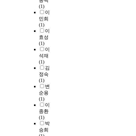
종백
전
t
에
a
의
논
기
다
e
(1)
국
e
활
k
의
리
위
.
t
이
적
s
용
i
미
적
하
첫
h
민희
인
u
할
n
는
구
여
번
a
(1)
기
r
수
g
텍
조
그
째
t
이
본
l
있
.
스
로
림
단
c
효성
구
e
는
T
트
표
동
계
o
(1)
조
f
방
o
의
현
화
에
n
이
로
a
향
f
맥
되
책
서
t
석재
서
i
성
u
락
는
을
는
e
(1)
또
t
을
l
과
경
활
이
n
김
는
q
제
l
상
우
용
론
t
텍
u
정숙
시
y
호
가
하
적
s
스
e
(1)
하
u
작
많
여
논
t
트
l
변
며
n
용
다
학
의
o
기
’
순용
,
d
하
.
습
를
b
대
h
(1)
그
e
여
내
자
통
e
로
e
이
림
r
실
러
들
해
l
서
r
종환
책
s
현
티
에
학
e
본
m
(1)
선
t
될
브
게
생
a
래
é
박
정
a
뿐
텍
예
들
r
의
n
승희
에
n
만
스
측
이
n
이
e
(1)
있