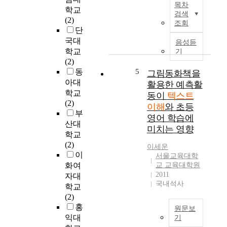
위
목차
브
학교
해
들
검색
텍
(2)
상
의
조회
스
단
호
연
트
텍
국대
속
음성듣
로
스
학교
기
적
나
트
(2)
인
뉜
성
동
5
그림동화책을
통
다
(
아대
합
활용한 예측활
.
I
학교
과
동이
텍스트
특
n
(2)
정
이해
와 초등
히
t
부
을
영어 학습에
과
e
거
산대
미치는 영향
학
r
쳐
학교
분
t
부
(2)
이세운
야
e
분
이
서울교육대학
의
x
텍
화여
교 교육대학원
교
t
스
2011
자대
과
u
국내석사
트
학교
서
a
들
(2)
와
l
의
홍
원문보
학
i
의
익대
기
습
t
미