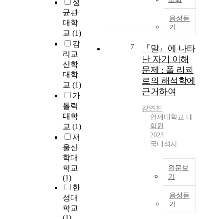
데
성
n
는
텍
초
목
균관
를
만
음성듣
스
등
적
대학
이
5
기
트
영
이
교
(1)
해
세
유
어
있
하
감
유
7
『말』에 나타
형
학
다
기
리교
아
난 자기 이해
이
습
.
에
신학
가
었
자
문제 : 폴 리쾨
‘
이
그
대학
으
들
르의 해석학에
학
른
림
교
(1)
나
의
생
근거하여
다
책
가
,
텍
들
는
의
톨릭
최
스
강연진
은
전
그
대학
근
트
연세대학교 대
다
제
림
교
(1)
학원
들
이
중
에
텍
2023
어
해
서
텍
서
스
국내석사
스
과
울신
스
부
트
토
정
학대
트
터
를
리
과
학교
를
원문보
출
이
텔
영
기
(1)
읽
발
해
링
어
한
을
하
C
하
교
학
음성듣
때
성대
고
e
는
기
육
습
어
학교
있
t
과
방
에
떤
(1)
다
t