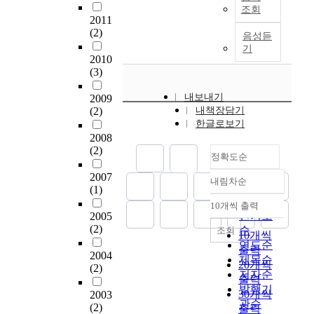
t
구
일
해
를
a
조회
e
s
밝
o
는
어
에
2011
활
r
r
M
혔
d
고
(2)
나
미
용
n
음성듣
u
o
다
e
전
는
치
기
한
i
n
t
.
2010
v
시
일
는
수
n
g
s
이
(3)
e
가
화
양
업
g
"
d
를
l
시
로
상
방
.
(
e
내보내기
통
2009
o
어
구
은
법
T
크
J
(2)
내책장담기
해
p
(
성
어
이
h
노
e
한글로보기
만
a
詩
되
떠
고
e
블
a
2008
5
n
語
어
한
안
n
(2)
로
n
세
정확도순
e
)
인
가
되
o
흐
-
유
d
의
물
?
어
t
2007
K
P
내림차순
아
정확도
u
의
,
둘
(1)
왔
i
n
a
의
c
미
순
문
째
다
o
10개씩 출력
o
u
그
내림차순
a
실
인기도
제
,
2005
.
n
b
l
림
t
현
(2)
,
삽
순
조회
그
o
10개씩
l
S
읽
i
유
행
화
연도순
러
f
o
a
출력
기
2004
o
형
동
와
제목순
나
‘
c
r
20개씩
지
(2)
n
을
이
텍
저자순
학
m
h
t
출력
도
a
시
포
스
생
e
발행기
1
r
30개씩
를
2003
l
어
함
트
들
a
관순
9
e
(2)
위
출력
c
가
된
의