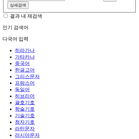
상세검색
결과 내 재검색
인기 검색어
다국어 입력
히라가나
가타카나
중국어
한글고어
그리스문자
프랑스어
독일어
히브리어
괄호기호
학술기호
기술기호
첨자기호
라틴문자
러시아문자