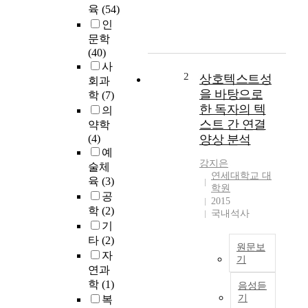
까
육
(54)
지
인
의
문학
거
(40)
의
사
모
2
상호텍스트성
회과
든
을 바탕으로
학
(7)
텍
한 독자의 텍
의
스
스트 간 연결
약학
트
(4)
양상 분석
이
예
해
강지은
술체
모
연세대학교 대
육
(3)
델
학원
공
은
2015
학
(2)
텍
국내석사
스
기
트
타
(2)
원문보
수
자
기
용
연과
이
자
학
(1)
음성듣
연
가
기
복
구
우