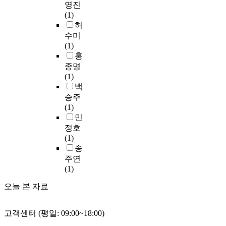
o
자
,
자
영진
있
t
니
s
에
c
들
이
료
(1)
는
i
라
v
일
e
이
는
의
허
이
o
,
a
어
s
고
개
분
수미
론
n
여
s
나
s
전
념
석
(1)
적
.
러
t
는
o
시
의
결
홍
기
S
가
e
만
f
가
밀
과
종명
반
e
지
q
5
u
텍
집
크
(1)
을
c
전
u
세
n
스
도
게
백
설
o
제
e
유
d
트
가
세
정
n
승주
들
l
아
e
를
크
가
하
d
(1)
이
e
의
r
시
고
지
고
l
민
기
m
반
s
적
건
의
,
y
정호
술
o
응
t
인
조
결
다
,
(1)
되
i
을
a
텍
체
론
중
c
송
어
»
탐
n
스
의
을
텍
o
주연
진
d
구
d
트
문
도
스
n
(1)
후
u
하
i
로
장
출
트
t
,
f
기
n
받
이
할
오늘 본 자료
를
e
예
a
위
g
아
사
수
제
n
를
i
해
e
들
용
있
시
t
들
t
연
고객센터 (평일: 09:00~18:00)
a
일
되
었
한
s
어
q
구
c
수
기
다