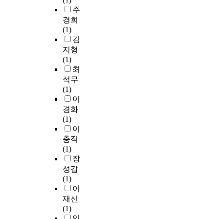
d
아
트
전
텍
e
해
u
주
어
t
니
는
략
스
d
과
t
그
경희
h
라
공
을
트
a
정
i
림
(1)
e
텍
간
지
를
r
보
q
텍
김
p
스
적
도
이
e
다
u
스
지형
o
트
이
하
해
m
앞
e
트
(1)
e
를
고
였
하
e
서
p
의
최
m
둘
시
다
는
a
인
e
질
석무
,
러
간
.
양
n
식
r
적
(1)
t
싸
적
연
상
i
되
m
인
이
h
고
인
구
을
n
어
e
요
경화
e
있
배
자
살
f
진
t
소
(1)
w
는
열
료
필
u
다
d
를
이
r
사
성
로
수
l
는
e
고
충직
i
회
을
수
있
t
것
d
려
(1)
t
·
지
업
는
o
이
é
하
장
e
문
닌
내
방
t
다
c
여
성갑
r
화
이
용
법
h
.
o
선
(1)
i
적
야
전
론
e
그
u
정
이
s
차
기
사
을
i
럴
v
할
c
원
재신
속
문
마
r
경
r
수
a
과
(1)
에
,
련
l
우
i
있
p
도
임
텍
학