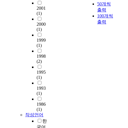
이
n
8
,
한
50개씩
o
텍
다
상
문
i
4
à
2001
기
출력
u
스
.
호
학
n
(1)
,
t
초
100개씩
r
트
반
작
과
g
1
r
자
출력
s
맥
면
용
비
f
2000
0
a
료
e
락
설
은
(1)
문
u
3
v
를
t
과
명
텍
학
l
)
e
제
o
관
식
스
1999
이
’
에
r
공
h
계
(1)
텍
트
결
c
서
s
하
e
맺
스
이
합
a
부
l
고
1998
l
는
트
해
된
n
터
a
,
(2)
p
양
는
를
다
b
출
p
유
s
상
문
어
중
e
발
e
아
1995
t
에
어
떻
텍
i
한
r
(1)
가
u
따
적
게
스
n
다
s
그
d
라
텍
촉
트
t
는
p
1993
림
e
분
스
진
를
e
(1)
전
e
텍
n
류
트
시
읽
r
제
c
스
t
하
가
킬
으
p
1986
로
t
트
s
고
가
수
(1)
며
r
부
i
를
t
,
지
있
작성언어
어
e
터
v
능
o
이
고
는
한
떠
t
시
e
동
o
를
있
가
한
e
국어
작
d