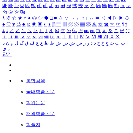
㎒
㎓
㎔
Ω
㏀
㏁
㎊
㎋
㎌
㏖
㏅
㎭
㎮
㎯
㏛
㎩
㎪
㎫
㎬
㏝
㏐
㏓
㏃
㏉
㏜
㏆
§
※
☆
★
○
●
◎
◇
◆
□
■
△
▽
→
←
↑
↓
↔
〓
◁
◀
▷
▶
♤
♠
♡
♥
♧
♣
⊙
◈
▣
◐
◑
▒
▤
▥
▨
▧
▦
▩
♨
☏
☎
☜
☞
¶
†
‡
↕
↗
↙
↖
↘
♭
♩
♪
♬
㉿
㈜
№
㏇
™
㏂
㏘
℡
＃
＆
＊
＠
ª
º
ⅰ
ⅱ
ⅲ
ⅳ
ⅴ
ⅵ
ⅶ
ⅷ
ⅸ
ⅹ
Ⅰ
Ⅱ
Ⅲ
Ⅳ
Ⅴ
Ⅵ
Ⅶ
Ⅷ
Ⅸ
Ⅹ
ا
ب
ت
ث
ج
ح
خ
د
ذ
ر
ز
س
ش
ص
ض
ط
ظ
ع
غ
ف
ق
ک
ل
م
ن
ه
و
ی
닫기
통합검색
국내학술논문
학위논문
해외학술논문
학술지