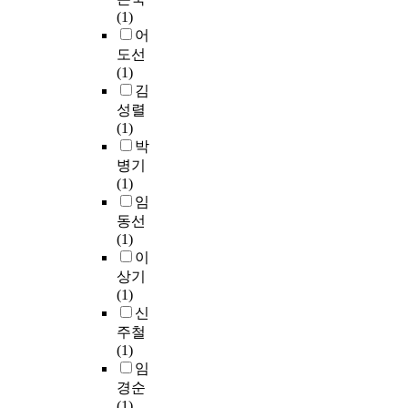
같
i
는
에
․
실
n
(1)
지
x
은
n
것
독
사
시
i
어
식
t
목
g
은
자
후
하
n
도선
에
e
적
o
단
가
설
여
g
(1)
의
.
에
f
순
텍
문
실
c
김
해
S
따
t
히
스
지
제
o
선
e
성렬
라
e
어
트
,
학
n
택
l
(1)
다
x
휘
를
개
생
t
되
o
박
음
t
의
이
인
독
e
어
n
병기
의
.
사
해
면
자
n
지
l
(1)
연
I
전
하
담
들
t
고
a
임
구
n
적
는
등
이
s
,
t
동선
문
a
(
데
을
다
a
텍
h
(1)
제
n
辭
도
수
중
r
스
é
이
를
o
典
움
집
텍
e
트
o
상기
설
t
的
을
하
스
m
이
r
(1)
정
h
)
준
여
트
e
해
i
신
하
e
인
다
질
를
a
에
e
였
주철
r
의
는
적
읽
n
참
r
다
(1)
w
미
선
인
으
i
여
i
.
임
o
를
행
방
며
n
하
c
경순
r
아
연
법
연
g
게
œ
(1)