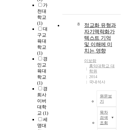
정
식
미
연
가
.
e
은
의
치
결
천대
그
é
어
도
는
방
학교
러
t
떠
입
영
식
(1)
나
u
8
한
정교화 유형과
과
향
을
대
이
d
지
자기맥락화가
,
을
사
논
e
구교
를
텍스트 기억
국
알
용
문
a
육대
탐
및 이해에 미
내
아
하
에
p
학교
구
교
보
치는 영향
여
서
o
(1)
한
육
는
텍
는
u
경
사
이보람
과
것
스
이
r
인교
례
홍익대학교 대
정
이
트
에
o
연
육대
학원
의
다
를
반
b
구
학교
2014
개
.
이
해
j
국내석사
이
(1)
정
이
해
텍
e
다
경
으
러
하
스
c
.
희사
로
한
원문보
는
트
t
유
이버
기
인
목
가
의
i
아
대학
하
적
?
S
이
f
가
목차
교
(1)
여
을
’
t
해
d
그
검색
세
교
달
가
u
가
’
림
조회
과
성
명대
이
d
텍
e
책