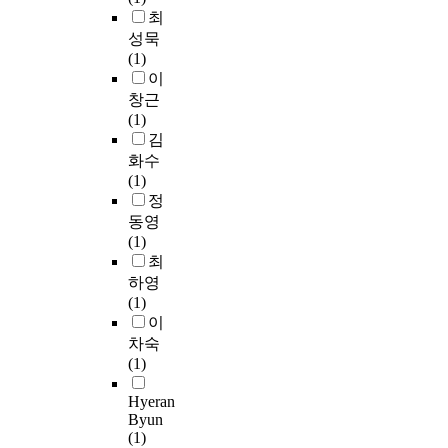
d
는
구
으
결
f
된
u
유
최
s
것
가
로
짓
u
다
r
아
성묵
,
과
있
분
는
l
.
i
가
(1)
t
는
다
석
양
,
따
e
그
이
h
구
.
하
상
t
라
n
림
창근
e
분
이
였
을
h
서
n
책
(1)
w
되
에
으
고
e
텍
e
의
김
r
며
반
며
찰
y
스
,
그
화수
i
,
해
,
한
p
트
«
림
(1)
t
작
설
이
후
r
이
l
텍
정
e
품
명
와
분
o
해
e
스
동영
r
을
식
더
석
v
는
s
트
(1)
i
문
텍
불
했
i
일
o
를
최
s
학
스
어
다
d
정
i
이
r
적
하영
트
실
.
e
한
»
해
e
인
(1)
는
험
2
l
언
e
하
q
텍
이
학
전
장
e
어
s
는
u
스
차숙
생
․
에
a
적
t
과
i
트
(1)
들
후
서
r
또
u
정
r
로
이
에
는
n
는
n
은
Hyeran
e
이
친
공
고
e
비
ê
어
Byun
d
해
근
인
등
r
언
t
떠
(1)
t
하
함
된
학
s