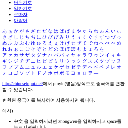
단위기호
일반기호
로마자
아랍어
あ
ぁ
か
が
さ
ざ
た
だ
な
は
ば
ぱ
ま
や
ゃ
ら
わ
ゎ
ん
い
ぃ
き
ぎ
し
じ
ち
ぢ
に
ひ
び
ぴ
み
り
う
ぅ
く
ぐ
す
ず
つ
づ
っ
ぬ
ふ
ぶ
ぷ
む
ゆ
ゅ
る
え
ぇ
け
げ
せ
ぜ
て
で
ね
へ
べ
ぺ
め
れ
お
ぉ
こ
ご
そ
ぞ
と
ど
の
ほ
ぼ
ぽ
も
よ
ょ
ろ
を
ア
ァ
カ
サ
ザ
タ
ダ
ナ
ハ
バ
パ
マ
ヤ
ャ
ラ
ワ
ヮ
ン
イ
ィ
キ
ギ
シ
ジ
チ
ヂ
ニ
ヒ
ビ
ピ
ミ
リ
ウ
ゥ
ク
グ
ス
ズ
ツ
ヅ
ッ
ヌ
フ
ブ
プ
ム
ユ
ュ
ル
エ
ェ
ケ
ゲ
セ
ゼ
テ
デ
ヘ
ベ
ペ
メ
レ
オ
ォ
コ
ゴ
ソ
ゾ
ト
ド
ノ
ホ
ボ
ポ
モ
ヨ
ョ
ロ
ヲ
―
http://chineseinput.net/
에서 pinyin(병음)방식으로 중국어를 변환
할 수 있습니다.
변환된 중국어를 복사하여 사용하시면 됩니다.
예시)
中文 을 입력하시려면
zhongwen
을 입력하시고 space를
누르시면됩니다.