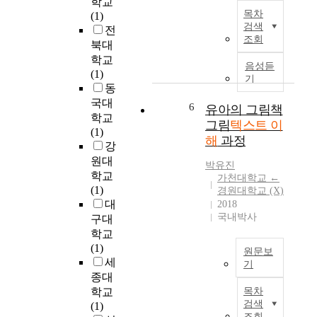
학교
교
본
y
를
목차
(1)
재
연
)
파
검색
전
에
구
을
악
조회
북대
서
의
사
하
학교
전
목
용
음성듣
고
(1)
통
적
하
기
,
동
적
은
는
그
국대
으
그
6
연
유아의 그림책
런
학교
로
림
결
그림
텍스트 이
다
(1)
널
동
양
음
해
과정
강
리
화
상
마
원대
쓰
책
을
박유진
침
이
을
학교
살
가천대학교 ←
내
던
활
(1)
경원대학교 (X)
펴
텍
텍
용
대
2018
그
스
국내박사
스
한
구대
특
트
트
예
학교
성
의
유
측
(1)
을
의
원문보
형
활
세
드
기
의
은
동
종대
러
S
본
설
을
내
학교
목차
i
연
명
통
검색
는
(1)
n
구
식
해
조회