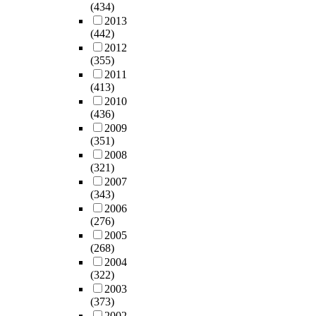
타
과
l
수
t
(434)
a
h
원
e
났
를
e
정
o
2013
r
e
영
i
다
요
a
·
r
(442)
d
o
(
s
.
약
n
보
s
2012
e
r
1
a
넷
하
d
(355)
완
h
l
e
9
d
째
면
t
2011
한
a
d
t
8
e
(413)
,
다
h
김
s
e
i
3
c
2010
긍
음
e
혜
p
r
c
)
i
(436)
정
과
r
영
r
l
a
이
s
2009
적
같
e
(
i
y
l
번
(351)
i
인
다
a
1
m
s
m
안
2008
v
브
.
r
9
a
e
(321)
o
한
e
랜
첫
i
9
r
x
2007
d
것
f
드
째
n
9
i
(343)
.
e
을
a
로
,
g
)
l
2006
T
l
사
c
얄
본
a
의
y
(276)
h
w
용
t
티
연
t
부
f
2005
i
a
하
o
는
구
t
모
o
(268)
s
s
였
r
구
에
i
양
c
2004
r
s
고
i
매
서
t
육
u
(322)
e
p
,
n
의
는
u
태
s
2003
s
e
유
h
도
배
d
도
e
(373)
e
c
아
e
에
려
e
척
d
2002