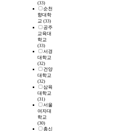
정
인
p
각
a
(33)
d
s
5
s
적
의
a
지
r
순천
a
t
세
a
인
두
r
역
e
향대학
n
i
남
n
브
가
e
에
교
(33)
a
g
녀
d
랜
지
n
위
a
공주
l
a
유
e
드
측
t
치
t
교육대
y
t
아
m
에
면
s
한
t
학교
z
e
3
o
대
에
'
네
i
(33)
e
d
0
t
한
서
e
군
t
서경
d
t
0
i
태
살
d
데
u
대학교
t
h
명
o
도
펴
u
중
d
(32)
h
e
의
n
는
보
c
학
e
건양
e
a
어
a
브
았
a
교
s
i
대학교
b
머
l
랜
다
t
와
a
n
(32)
n
니
e
드
.
i
경
n
f
삼육
o
를
x
이
이
o
기
d
l
대학교
r
대
p
미
러
n
도
p
u
(31)
m
상
r
지
한
p
의
r
e
서울
a
으
e
에
목
r
한
o
n
l
로
여자대
s
정
적
o
중
v
c
e
설
학교
s
(
을
g
학
i
e
a
문
(30)
i
+
달
r
교
d
o
t
조
총신
o
)
성
a
에
e