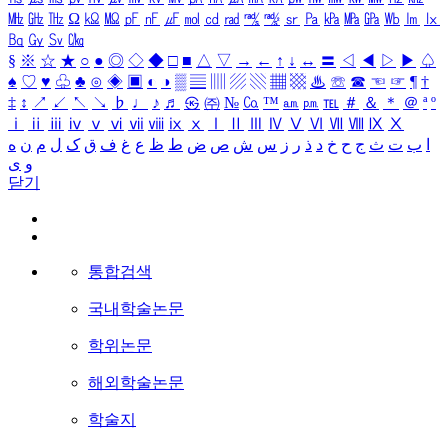
㎒
㎓
㎔
Ω
㏀
㏁
㎊
㎋
㎌
㏖
㏅
㎭
㎮
㎯
㏛
㎩
㎪
㎫
㎬
㏝
㏐
㏓
㏃
㏉
㏜
㏆
§
※
☆
★
○
●
◎
◇
◆
□
■
△
▽
→
←
↑
↓
↔
〓
◁
◀
▷
▶
♤
♠
♡
♥
♧
♣
⊙
◈
▣
◐
◑
▒
▤
▥
▨
▧
▦
▩
♨
☏
☎
☜
☞
¶
†
‡
↕
↗
↙
↖
↘
♭
♩
♪
♬
㉿
㈜
№
㏇
™
㏂
㏘
℡
＃
＆
＊
＠
ª
º
ⅰ
ⅱ
ⅲ
ⅳ
ⅴ
ⅵ
ⅶ
ⅷ
ⅸ
ⅹ
Ⅰ
Ⅱ
Ⅲ
Ⅳ
Ⅴ
Ⅵ
Ⅶ
Ⅷ
Ⅸ
Ⅹ
ا
ب
ت
ث
ج
ح
خ
د
ذ
ر
ز
س
ش
ص
ض
ط
ظ
ع
غ
ف
ق
ک
ل
م
ن
ه
و
ی
닫기
통합검색
국내학술논문
학위논문
해외학술논문
학술지