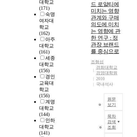
r
어
e
대학교
드 로얄티에
h
a
떠
c
(171)
미치는 영향
a
l
한
a
숙명
관계와 구매
i
a
지
u
여자대
의도에 미치
m
t
알
s
학교
는 영향에 관
e
t
아
e
(162)
d
한 연구 : 정
i
보
t
아주
a
t
는
관장 브랜드
h
대학교
t
u
데
e
를 중심으로
(161)
c
d
목
b
세종
o
e
적
조형섭
a
대학교
m
경희대학교
o
이
s
(156)
경영대학원
p
n
있
i
경인
2010
r
a
다
s
교육대
국내석사
e
p
.
o
학교
h
p
이
f
(156)
e
e
와
t
원문
계명
n
a
같
보기
h
대학교
d
r
은
e
본
(144)
i
목차
a
목
p
연
인하
검색
n
n
적
e
구
대학교
조회
g
c
을
r
는
(141)
t
e
달
s
소