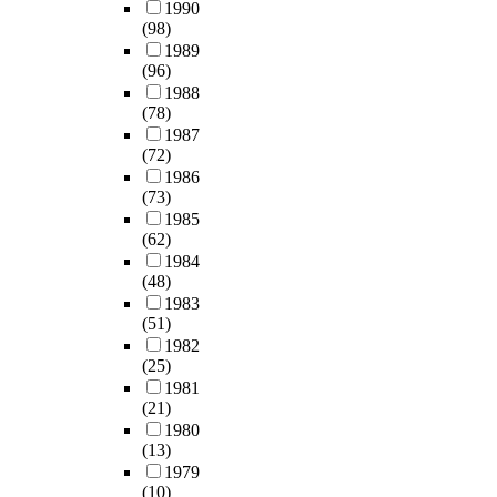
e
h
o
1990
드
형
t
i
e
r
a
a
t
(98)
태
을
u
s
r
a
d
l
i
1989
도
낮
p
(
e
c
e
l
(96)
o
는
은
a
1
c
t
q
c
1988
n
구
배
s
9
e
i
(78)
u
r
a
매
려
t
8
i
c
1987
a
o
l
의
-
h
0
p
(72)
a
c
s
d
도
낮
e
)
t
1986
l
y
s
e
에
은
d
의
,
(73)
p
o
(
v
직
구
e
대
t
1985
l
f
1
e
접
조
p
인
h
(62)
a
s
9
l
적
주
e
관
i
1984
n
t
8
o
으
도
n
계
s
(48)
t
a
5
p
로
의
d
반
s
1983
o
t
)
m
영
소
e
응
t
(51)
p
i
의
e
향
극
n
척
u
1982
o
s
창
n
을
형
t
(25)
도
d
s
t
의
t
미
,
v
1981
(
y
i
i
적
,
(21)
치
낮
a
(
c
t
c
인
w
1980
지
은
r
I
e
i
a
성
h
(13)
않
배
i
n
n
v
l
특
i
1979
는
려
a
t
t
e
f
성
(10)
c
것
-
b