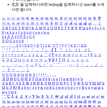
北京 을 입력하시려면
beijing
을 입력하시고 space를 누르
시면 됩니다.
ㅥ
ㅦ
ㅧ
ㅨ
ㅩ
ㅪ
ㅫ
ㅬ
ㅭ
ㅮ
ㅯ
ㅰ
ㅱ
ㅲ
ㅳ
ㅴ
ㅵ
ㅶ
ㅷ
ㅸ
ㅹ
ㅺ
ㅻ
ㅼ
ㅽ
ㅾ
ㅿ
ㆀ
ㆁ
ㆂ
ㆃ
ㆄ
ㆅ
ㆆ
ㆇ
ㆈ
ㆉ
ㆊ
ㆋ
ㆌ
ㆍ
ㆎ
Α
Β
Γ
Δ
Ε
Ζ
Η
Θ
Ι
Κ
Λ
Μ
Ν
Ξ
Ο
Π
Ρ
Σ
Τ
Υ
Φ
Χ
Ψ
Ω
α
β
γ
δ
ε
ζ
η
θ
ι
κ
λ
μ
ν
ξ
ο
π
ρ
σ
τ
υ
φ
χ
ψ
ω
á
à
Á
À
é
è
É
È
ç
Ç
ê
Ä
Ö
Ü
ä
ö
ü
ß
ְ
ֳ
ֲ
ֱ
ָ
ַ
ֵ
ֶ
ִ
ֹ
ּ
ֻ
ׂ
ׁ
ּ
ב
ה
נ
מ
צ
ת
ץ
ש
ד
ג
כ
ע
י
ח
ל
ך
ף
ק
ר
א
ט
ו
ן
ם
פ
‘
’
“
”
〔
〕
〈
〉
「
」
『
』
【
】
＂
（
）
［
］
｛
｝
±
×
÷
≠
≤
≥
∞
∴
♂
♀
∠
⊥
⌒
∂
∇
≡
≒
≪
≫
√
∽
∝
∵
∫
∬
∈
∋
⊆
⊇
⊂
⊃
∪
∩
∧
∨
￢
⇒
⇔
∀
∃
∮
∑
∏
＋
－
＜
＝
＞
、
。
·
‥
…
¨
〃
―
∥
＼
∼
´
～
ˇ
˘
˝
˚
˙
¸
˛
¡
¿
ː
！
＇
，
．
／
：
；
？
＾
＿
｀
｜
½
⅓
⅔
¼
¾
⅛
⅜
⅝
⅞
¹
²
³
⁴
ⁿ
₁
₂
₃
₄
Æ
Ð
Ħ
Ĳ
Ł
Ø
Œ
Þ
Ŧ
Ŋ
æ
đ
ð
ħ
ı
ĳ
ĸ
ŀ
ł
ø
œ
ß
þ
ŧ
ŋ
ŉ
А
Б
В
Г
Д
Е
Ё
Ж
З
И
Й
К
Л
М
Н
О
П
Р
С
Т
У
Ф
Х
Ц
Ч
Ш
Щ
Ъ
Ы
Ь
Э
Ю
Я
а
б
в
г
д
е
ё
ж
з
и
й
к
л
м
н
о
п
р
с
т
у
ф
х
ц
ч
ш
щ
ъ
ы
ь
э
ю
я
′
″
℃
Å
￠
￡
￥
¤
℉
‰
＄
％
Ｆ
￦
㎕
㎖
㎗
ℓ
㎘
㏄
㎣
㎤
㎥
㎦
㎙
㎚
㎛
㎜
㎝
㎞
㎟
㎠
㎡
㎢
㏊
㎍
㎎
㎏
㏏
㎈
㎉
㏈
㎧
㎨
㎰
㎱
㎲
㎳
㎴
㎵
㎶
㎷
㎸
㎹
㎀
㎁
㎂
㎃
㎄
㎺
㎻
㎽
㎾
㎿
㎐
㎑