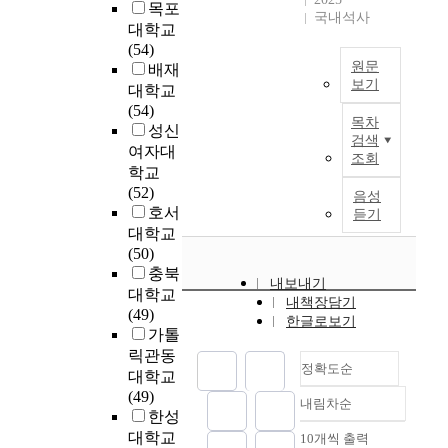
c
,
z
목포
랜
H
a
감
국내석사
i
t
어
e
드
a
t
대학교
능
n
s
머
t
를
l
t
(54)
력
v
o
니
h
원문
선
p
i
배재
및
e
f
의
e
보기
정
i
t
대학교
공
s
t
양
i
한
n
u
(54)
격
T
t
h
육
목차
m
후
의
d
성신
성
h
i
검색
i
태
p
인
배
e
의
i
여자대
조회
g
s
도
a
터
려
a
관
s
학교
a
s
가
c
넷
와
n
계
s
(52)
음성
t
t
유
t
전
구
d
에
t
호서
듣기
e
u
아
o
문
조
r
대
u
대학교
d
d
의
f
조
주
e
해
d
(50)
e
y
정
m
사
도
a
분
y
충북
l
w
서
내보내기
o
패
두
r
석
a
대학교
d
e
지
내책장담기
t
널
가
i
하
i
(49)
e
한글로보기
r
능
h
2
지
n
고
m
가톨
r
e
에
e
0
관
g
이
s
릭관동
l
2
미
r
~
점
s
정확도순
들
t
대학교
y
2
치
-
6
에
t
의
o
(49)
w
4
는
내림차순
r
0
서
r
정확도
관
a
한성
e
m
영
e
대
리
e
계
n
순
대학교
10개씩 출력
l
a
향
a
내림차순
남
더
s