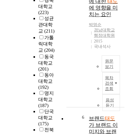
경북
에 대한
태도
,
도
a
대학교
에 영향을 미
n
가
m
(223)
치는 요인
a
유
i
성균
r
아
l
관대학
박영순
c
의
y
경남대학교
교
(211)
i
창
a
행정대학원
가톨
s
의
r
2015
릭대학
s
적
e
국내석사
교
(204)
i
인
v
동국
s
성
e
원문
대학교
m
및
r
보기
(201)
,
정
y
T
동아
s
서
i
목차
h
o
지
대학교
m
검색
i
c
능
(192)
p
조회
s
i
에
명지
o
r
o
미
대학교
r
음성
e
c
치
(187)
t
듣기
s
u
는
단국
a
e
l
영
6
n
대학교
브랜드
태도
a
t
향
t
(175)
가 브랜드 이
r
u
이
b
전북
미지와 브랜
c