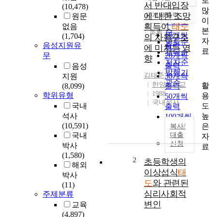
로
정확도
서 반대입장
(10,478)
많
순
에 대한 조망
10개씩 출력
원문
내림차순
이
인기도
획득이
태도
없음
본
순
조회
10개씩
(1,704)
의 차원구조
자
연도순
음성지원유
출력
에 미치는 영
료
제목순
무
20개씩
향
저자순
출력
음성
발행기
김태준
30개씩
지원
관순
한양대학교
활
(8,099)
출력
1988
학위유형
용
50개씩
국내석사
도
국내
출력
높
석사
100개씩
(10,591)
은
출력
복사/
국내
대출
자
신청
박사
료
(1,580)
2
초등학생의
해외
이상섭식
태
박사
도
와 관련된
(11)
심리사회적
주제분류
변인
교육
(4,897)