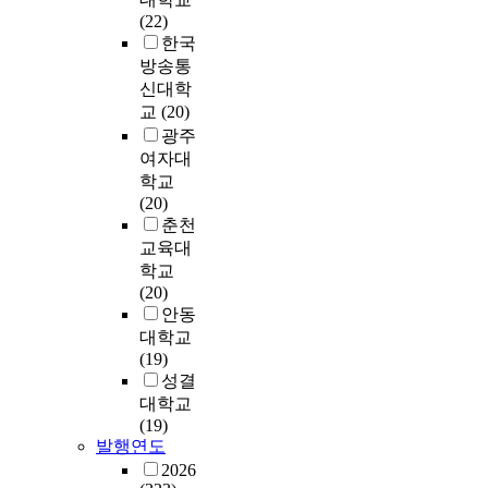
은
t
t
t
9
'
(22)
는
제
u
2
i
h
i
)
s
한국
것
를
c
1
o
e
o
의
p
방송통
으
설
a
3
n
i
n
M
a
로
정
t
신대학
명
.
m
n
B
r
나
하
i
교
(20)
이
W
a
a
R
e
타
여
o
었
h
광주
g
i
I
n
났
공
n
다
i
여자대
e
r
(
t
다
군
p
.
l
학교
o
e
M
i
.
조
r
부
e
(20)
f
.
a
n
셋
종
o
모
춘천
e
O
t
g
째
사
g
양
p
교육대
l
n
e
a
,
라
r
육
r
학교
d
t
r
t
긍
는
a
태
e
(20)
e
h
n
t
정
표
m
도
v
안동
r
e
a
i
적
본
w
를
i
대학교
l
b
l
t
인
의
a
측
o
(19)
y
a
B
u
브
특
s
정
u
성결
t
s
e
d
랜
성
s
하
s
대학교
h
i
h
e
드
에
e
기
r
(19)
e
s
a
.
태
따
t
위
e
발행연도
e
o
v
A
도
른
u
해
s
2026
l
f
i
m
는
직
p
B
e