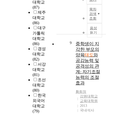
영
상
대학교
n
r
간
o
향
으
T
(87)
e
목차
m
의
m
을
로
h
제주
검색
r
a
관
e
실
하
i
대학교
조회
s
l
계
.
증
여
s
(86)
'
e
는
T
적
지
s
대구
음성
a
a
어
h
으
휘
t
듣기
가톨릭
t
t
떠
i
로
관
u
대학교
t
i
한
s
규
의
d
9
중학생이 지
(86)
i
n
가
s
명
리
y
경성
각한 부모의
t
g
?
t
하
더
h
대학교
양육
태도
와
u
a
둘
u
는
쉽
a
(82)
공감능력 및
d
t
째
d
데
유
s
서강
e
공격성의 관
t
,
y
그
형
b
대학교
t
i
어
계: 자기조절
a
목
에
e
(81)
o
t
머
i
능력의 조절
적
따
e
조선
w
u
니
m
효과
이
른
n
대학교
a
d
의
s
있
조
c
(80)
r
e
양
t
황희정
다
직
o
한국
d
a
육
강원대학교
o
.
구
n
외국어
e
교육대학원
c
태
e
이
성
d
대학교
2013
l
c
도
m
연
원
u
국내석사
(79)
d
o
가
p
구
의
c