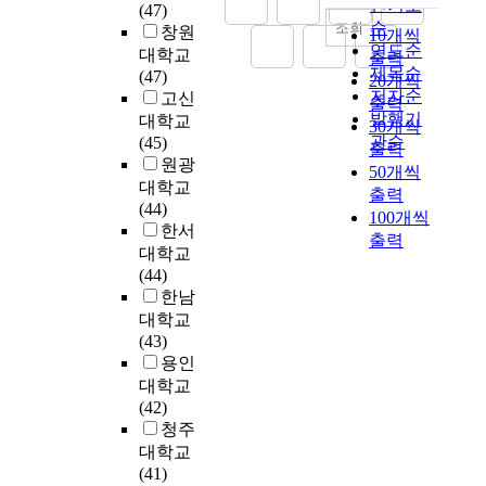
에
a
인기도
(47)
f
l
은
r
녀
쉽
s
자
l
순
조회
창원
10개씩
a
e
어
i
3
유
o
기
y
연도순
대학교
r
출력
a
떠
n
0
형
f
조
z
제목순
(47)
e
20개씩
n
한
g
0
을
t
절
e
저자순
고신
p
d
가
출력
a
명
분
h
능
t
발행기
대학교
r
2
?
30개씩
t
을
류
e
력
h
관순
(45)
a
2
본
t
출력
대
하
m
을
e
원광
c
9
연
i
50개씩
상
고
o
조
i
대학교
t
f
구
t
출력
으
,
t
절
m
(44)
i
e
의
u
100개씩
로
그
h
변
p
한서
t
m
대
d
설
에
e
출력
인
a
i
대학교
a
상
e
문
따
r
으
c
o
(44)
l
은
o
조
른
s
로
t
n
한남
e
부
n
사
조
o
추
o
e
대학교
e
산
t
를
직
f
가
f
r
(43)
l
광
h
진
구
h
하
p
s
용인
e
역
e
행
성
a
여
u
'
m
시
대학교
e
하
원
n
조
b
a
e
와
(42)
m
였
들
d
절
l
t
n
경
청주
o
다
의
i
효
i
t
t
상
대학교
t
.
직
c
과
c
i
a
남
(41)
i
무
a
를
p