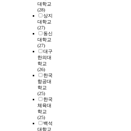
f
i
사
n
대학교
의
하
m
4
i
t
n
를
o
(28)
영
기
.
1
m
h
g
실
n
상지
향
위
B
0
p
e
a
시
i
대학교
을
해
a
부
o
i
t
하
n
(27)
미
본
s
의
r
r
t
였
f
동신
치
연
e
설
t
k
i
다
a
대학교
는
구
d
문
a
n
t
.
n
(27)
것
에
o
지
n
o
u
연
t
대구
으
서
n
를
t
w
d
구
s
한의대
로
는
t
배
i
l
e
에
'
나
크
h
학교
부
m
e
a
사
e
타
게
e
(26)
하
p
d
n
용
m
났
3
p
한국
고
l
g
d
된
o
다
개
r
항공대
그
i
e
p
측
t
.
(
e
중
c
학교
a
s
정
i
둘
세
c
성
a
(25)
b
y
도
o
째
부
e
실
t
한국
o
c
구
n
긍
적
d
히
i
체육대
u
h
로
a
정
으
i
답
o
학교
t
o
는
l
적
로
n
한
n
(25)
e
-
어
i
인
는
g
3
s
백석
l
s
머
n
브
5
r
8
f
대학교
d