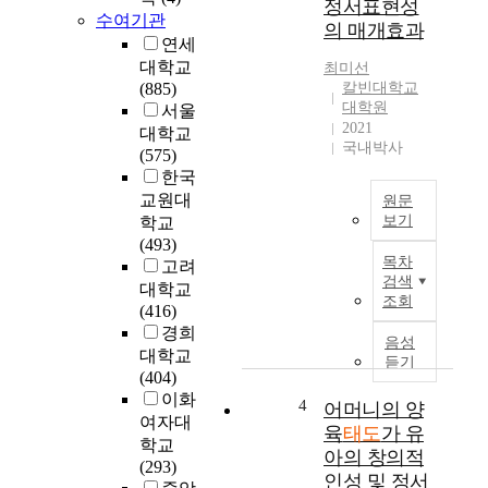
정서표현성
i
수여기관
의 매개효과
s
연세
s
대학교
최미선
t
(885)
칼빈대학교
u
대학원
서울
d
2021
대학교
y
국내박사
(575)
w
한국
a
교원대
원문
s
보기
학교
t
(493)
o
T
목차
고려
i
h
검색
대학교
n
e
조회
(416)
v
p
경희
e
a
음성
대학교
s
r
듣기
(404)
t
e
이화
i
n
4
어머니의 양
g
여자대
t
육
태도
가 유
a
학교
i
아의 창의적
t
(293)
n
인성 및 정서
e
g