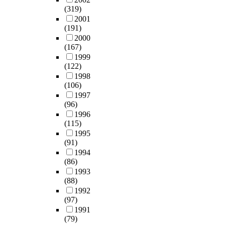
a
i
의
r
정
와
a
(319)
도
o
r
f
창
c
(
구
n
2001
를
n
c
i
의
h
(191)
+
조
d
사
e
h
e
적
i
2000
)
주
r
용
x
i
d
인
l
(167)
의
도
e
하
p
n
a
성
d
1999
영
두
a
였
e
t
n
검
(122)
'
향
변
r
고
r
e
d
사
1998
s
을
수
i
,
i
n
(106)
e
를
c
나
의
n
공
e
d
1997
s
위
o
타
평
g
감
n
(96)
e
t
해
g
냈
균
s
능
c
1996
d
i
강
n
다
점
t
력
e
(115)
t
m
인
i
.
수
r
을
s
1995
o
a
향
t
다
를
e
측
o
(91)
s
t
(
i
섯
기
s
정
f
1994
u
e
2
v
째
준
s
하
(86)
g
d
0
e
긍
으
w
기
w
1993
g
f
0
a
정
로
e
위
e
(88)
e
o
9
n
적
리
r
해
l
1992
s
r
)
d
인
더
e
(97)
D
f
t
t
이
e
브
쉽
s
1991
a
a
a
h
S
m
(79)
랜
유
e
v
r
p