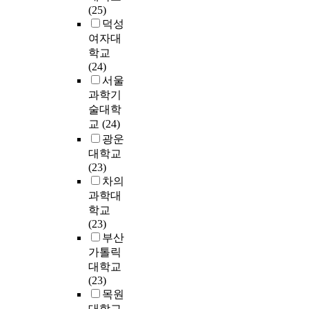
o
니
t
랜
개
e
4
o
(25)
e
c
의
e
드
)
s
부
r
덕성
r
i
양
l
이
의
e
를
w
여자대
l
a
육
l
미
가
a
분
e
학교
y
l
태
i
지
설
r
석
l
(24)
s
f
도
g
는
을
c
하
f
서울
e
a
검
e
브
설
h
였
a
과학기
x
c
사
n
랜
정
e
다
r
술대학
,
t
를
c
드
하
s
.
e
교
(24)
t
o
위
e
로
였
,
이
p
h
광운
r
해
t
얄
고
t
중
o
e
대학교
s
S
h
티
,
h
남
l
e
(23)
b
c
r
에
추
e
학
i
l
차의
y
h
o
정
가
p
생
c
d
s
a
과학대
u
(
적
a
은
y
e
e
e
학교
g
+
으
r
1
f
r
l
f
(23)
h
)
로
e
7
o
l
f
e
부산
m
의
3
n
1
r
y
-
r
o
가톨릭
영
개
t
명
m
,
q
(
t
대학교
향
의
s
여
u
a
u
1
h
(23)
을
연
'
학
l
n
e
9
e
목원
미
구
e
생
a
d
s
5
r
대학교
치
과
d