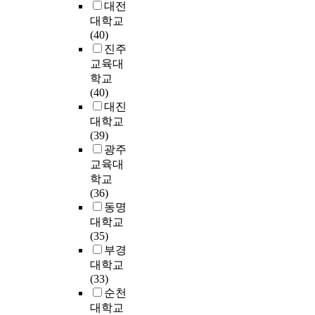
t
r
도
대전
o
구
태
p
검
e
u
y
에
n
대학교
조
도
p
증
n
d
s
위
a
(40)
방
차
e
하
s
e
c
치
l
진주
정
이
d
고
i
t
h
한
d
교육대
식
는
c
자
o
o
o
유
e
학교
모
H
h
수
n
w
o
치
v
(40)
형
e
i
행
e
a
l
원
e
대진
분
r
l
되
n
r
s
및
l
대학교
석
z
d
었
r
d
t
어
o
(39)
에
b
r
다
o
e
u
린
p
광주
의
e
e
.
l
l
d
이
m
한
r
n
교육대
연
l
d
e
집
e
실
g
t
학교
구
m
e
n
에
n
증
의
h
(36)
의
e
r
t
재
t
분
위
r
동명
표
n
l
s
원
o
석
생
o
집
t
대학교
y
.
하
f
결
요
u
대
o
(35)
s
W
고
i
과
인
g
상
n
부경
e
e
있
n
첫
,
h
은
w
대학교
x
i
는
f
째
동
t
강
e
(33)
,
n
만
a
,
기
h
원
l
순천
a
v
4
n
긍
요
e
도
f
대학교
n
e
,
t