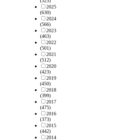
(323)
d
p
o
o
브
무
a
a
a
2025
e
r
r
t
랜
태
s
u
r
(630)
r
e
R
h
드
도
t
m
c
2024
l
v
e
e
로
차
h
a
h
(566)
y
i
s
r
얄
이
e
r
o
2023
o
o
e
'
티
를
i
i
n
(463)
n
u
a
s
에
분
n
n
s
2022
t
s
r
p
정
석
d
(501)
d
e
h
l
c
a
(
하
e
2021
와
l
e
i
h
r
(512)
+
였
p
김
f
i
t
I
e
2020
)
다
e
지
-
r
e
n
n
(423)
의
.
n
신
i
a
r
s
t
2019
영
본
d
(
n
t
a
t
(450)
i
향
연
e
1
t
t
t
r
2018
n
을
구
n
9
e
i
(399)
u
u
g
미
를
t
9
r
t
2017
r
m
a
치
통
v
6
e
(475)
u
e
e
t
는
해
a
)
s
2016
d
,
n
t
것
밝
r
의
t
(373)
e
t
t
i
으
혀
i
도
f
2015
t
h
)
t
로
진
a
구
a
(442)
o
e
를
u
나
결
b
를
c
2014
w
t
이
d