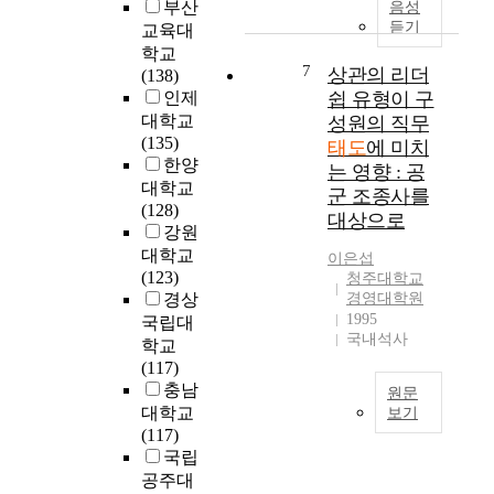
부산
음성
h
,
성
o
비
듣기
교육대
e
a
하
n
자
학교
f
s
기
a
의
7
상관의 리더
(138)
a
m
위
l
브
인제
쉽 유형이 구
c
e
한
i
랜
대학교
성원의 직무
t
d
본
t
드
(135)
태도
에 미치
o
i
연
y
태
한양
r
는 영향 : 공
a
구
,
도
대학교
s
t
의
군 조종사를
s
가
(128)
t
e
연
o
대상으로
브
강원
h
d
구
c
랜
대학교
a
b
문
이은섭
i
드
(123)
t
청주대학교
y
제
e
이
경상
경영대학원
i
s
는
t
미
1995
국립대
n
t
다
y
지
국내석사
f
학교
r
음
a
와
l
(117)
e
과
n
브
u
충남
s
같
d
원문
랜
e
대학교
s
다
보기
e
드
n
(117)
a
.
m
로
본
c
국립
n
첫
o
얄
연
e
d
째
공주대
t
티
구