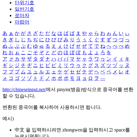
단위기호
일반기호
로마자
아랍어
あ
ぁ
か
が
さ
ざ
た
だ
な
は
ば
ぱ
ま
や
ゃ
ら
わ
ゎ
ん
い
ぃ
き
ぎ
し
じ
ち
ぢ
に
ひ
び
ぴ
み
り
う
ぅ
く
ぐ
す
ず
つ
づ
っ
ぬ
ふ
ぶ
ぷ
む
ゆ
ゅ
る
え
ぇ
け
げ
せ
ぜ
て
で
ね
へ
べ
ぺ
め
れ
お
ぉ
こ
ご
そ
ぞ
と
ど
の
ほ
ぼ
ぽ
も
よ
ょ
ろ
を
ア
ァ
カ
サ
ザ
タ
ダ
ナ
ハ
バ
パ
マ
ヤ
ャ
ラ
ワ
ヮ
ン
イ
ィ
キ
ギ
シ
ジ
チ
ヂ
ニ
ヒ
ビ
ピ
ミ
リ
ウ
ゥ
ク
グ
ス
ズ
ツ
ヅ
ッ
ヌ
フ
ブ
プ
ム
ユ
ュ
ル
エ
ェ
ケ
ゲ
セ
ゼ
テ
デ
ヘ
ベ
ペ
メ
レ
オ
ォ
コ
ゴ
ソ
ゾ
ト
ド
ノ
ホ
ボ
ポ
モ
ヨ
ョ
ロ
ヲ
―
http://chineseinput.net/
에서 pinyin(병음)방식으로 중국어를 변환
할 수 있습니다.
변환된 중국어를 복사하여 사용하시면 됩니다.
예시)
中文 을 입력하시려면
zhongwen
을 입력하시고 space를
누르시면됩니다.