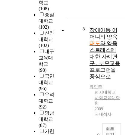
e
c
,
학교
i
에
의
l
o
어
(108)
o
미
목
d
p
머
숭실
n
치
적
e
i
니
o
대학교
는
은
r
n
의
f
(102)
영
리
8
장애아동 어
l
g
양
i
신라
향
더
머니의 양육
y
w
육
n
대학교
관
쉽
태도
와 양육
w
i
태
f
(102)
계
에
스트레스에
e
t
도
a
대구
와
관
l
대한 사례연
h
와
n
교육대
궁
한
f
s
유
구 : 부모교육
t
학교
극
이
a
t
아
s
프로그램을
(98)
적
론
r
r
의
i
국민
중심으로
으
을
e
e
창
s
로
통
대학교
p
s
의
f
유민주
구
해
(96)
r
s
적
명지대학교
o
매
공
우석
a
사회교육대학
,
인
r
의
군
대학교
원
c
o
성
m
도
조
(92)
2009
t
n
및
e
에
종
영남
국내석사
i
a
정
d
미
사
대학교
t
b
서
a
치
를
(87)
i
n
지
t
원문
는
대
가천
o
o
능
보기
h