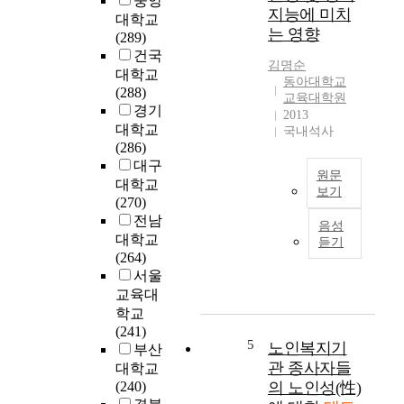
중앙
지능에 미치
t
a
대학교
는 영향
h
n
(289)
e
d
건국
김명순
e
r
대학교
동아대학교
f
o
(288)
교육대학원
f
l
경기
2013
e
e
대학교
국내석사
c
o
(286)
t
f
대구
원문
o
p
대학교
보기
f
a
(270)
s
본
r
전남
음성
e
연
e
대학교
듣기
l
구
n
(264)
f
는
t
서울
-
어
s
교육대
e
머
i
학교
s
니
n
(241)
t
의
t
5
노인복지기
부산
e
양
h
관 종사자들
대학교
e
육
e
(240)
의 노인성(性)
m
태
f