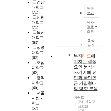
경남
e
r
유
i
를
직
t
r
대학교
d
아
r
원문
위
무
e
l
(71)
i
의
i
보기
하
태
d
y
인천
n
창
c
여
도
t
본
s
대학교
g
의
목차
a
건
차
o
연
e
검색
(71)
t
적
l
강
이
e
구
조회
x
울산
o
인
l
식
를
x
는
(
g
성
대학교
y
품
파
a
중
음성
性
e
에
(63)
v
브
악
m
학
듣기
)
n
미
상명
e
랜
하
i
생
.
d
치
대학교
r
드
고
n
이
10
복지
태도
에
T
e
는
(62)
i
인
자
e
지
미치는 결정
h
r
영
호남
f
한
하
t
각
요인 분석 :
i
.
향
y
대학교
국
는
h
한
s
자기이해 요
T
은
a
(62)
인
것
e
부
r
h
어
인과 국민연
n
홍익
삼
이
r
모
e
e
떠
d
대학교
금 가입형태
공
다
e
양
s
s
한
a
(60)
의 영향 분석
사
.
a
육
e
u
가
n
서울
정
이
r
태
a
b
?
a
이주호
시립대
관
를
i
도
r
j
셋
고려대학교
l
학교
장
위
n
와
c
대학원
e
째
y
(57)
브
해
g
공
2025
h