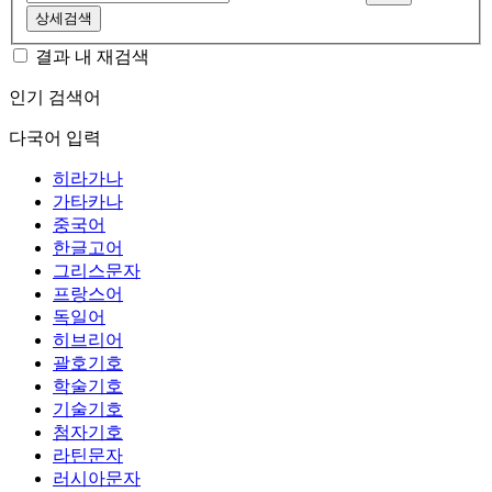
상세검색
결과 내 재검색
인기 검색어
다국어 입력
히라가나
가타카나
중국어
한글고어
그리스문자
프랑스어
독일어
히브리어
괄호기호
학술기호
기술기호
첨자기호
라틴문자
러시아문자