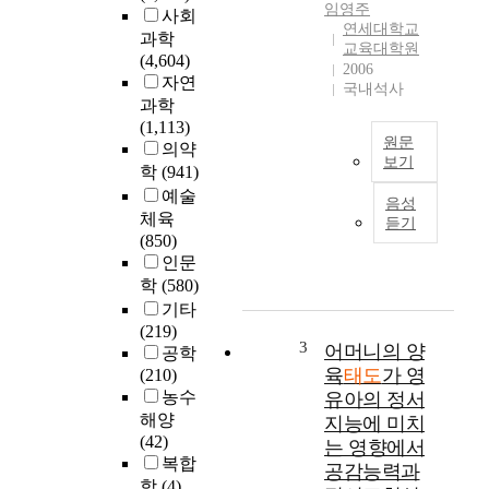
임영주
사회
연세대학교
과학
교육대학원
(4,604)
2006
자연
국내석사
과학
(1,113)
원문
의약
보기
학
(941)
T
예술
음성
h
체육
듣기
e
(850)
p
인문
u
학
(580)
r
기타
p
(219)
o
3
어머니의 양
공학
s
육
태도
가 영
(210)
e
농수
유아의 정서
o
해양
지능에 미치
f
(42)
는 영향에서
t
복합
공감능력과
h
학
(4)