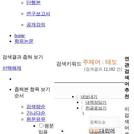
단행본
연구보고서
공개강의
home
학위논문
검색결과 좁혀 보기
연
주제어 : 태도
검색키워드
관
선택해제
(검색결과
12,182
건)
검
색
어
좁혀본 항목 보기
추
순서
천
내보내기
내책장담기
검색량순
한글로보기
이
가나다순
1
검
원문유무
색
정확도순
원문
어
태도
대립에
있음
내림차순