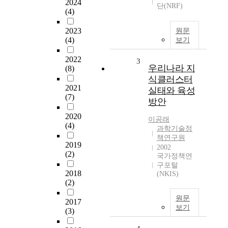
2024
단(NRF)
(4)
2023
원문
(4)
보기
2022
3
우리나라 지
(8)
식클러스터
2021
실태와 육성
(7)
방안
2020
이공래
(4)
과학기술정
책연구원
2019
2002
(2)
국가정책연
구포털
2018
(NKIS)
(2)
원문
2017
보기
(3)