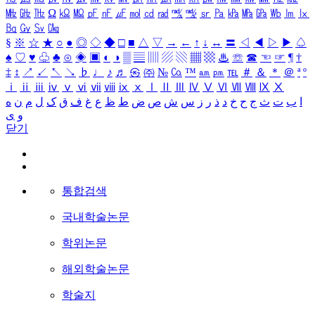
㎒
㎓
㎔
Ω
㏀
㏁
㎊
㎋
㎌
㏖
㏅
㎭
㎮
㎯
㏛
㎩
㎪
㎫
㎬
㏝
㏐
㏓
㏃
㏉
㏜
㏆
§
※
☆
★
○
●
◎
◇
◆
□
■
△
▽
→
←
↑
↓
↔
〓
◁
◀
▷
▶
♤
♠
♡
♥
♧
♣
⊙
◈
▣
◐
◑
▒
▤
▥
▨
▧
▦
▩
♨
☏
☎
☜
☞
¶
†
‡
↕
↗
↙
↖
↘
♭
♩
♪
♬
㉿
㈜
№
㏇
™
㏂
㏘
℡
＃
＆
＊
＠
ª
º
ⅰ
ⅱ
ⅲ
ⅳ
ⅴ
ⅵ
ⅶ
ⅷ
ⅸ
ⅹ
Ⅰ
Ⅱ
Ⅲ
Ⅳ
Ⅴ
Ⅵ
Ⅶ
Ⅷ
Ⅸ
Ⅹ
ا
ب
ت
ث
ج
ح
خ
د
ذ
ر
ز
س
ش
ص
ض
ط
ظ
ع
غ
ف
ق
ک
ل
م
ن
ه
و
ی
닫기
통합검색
국내학술논문
학위논문
해외학술논문
학술지