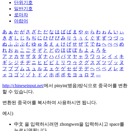
단위기호
일반기호
로마자
아랍어
あ
ぁ
か
が
さ
ざ
た
だ
な
は
ば
ぱ
ま
や
ゃ
ら
わ
ゎ
ん
い
ぃ
き
ぎ
し
じ
ち
ぢ
に
ひ
び
ぴ
み
り
う
ぅ
く
ぐ
す
ず
つ
づ
っ
ぬ
ふ
ぶ
ぷ
む
ゆ
ゅ
る
え
ぇ
け
げ
せ
ぜ
て
で
ね
へ
べ
ぺ
め
れ
お
ぉ
こ
ご
そ
ぞ
と
ど
の
ほ
ぼ
ぽ
も
よ
ょ
ろ
を
ア
ァ
カ
サ
ザ
タ
ダ
ナ
ハ
バ
パ
マ
ヤ
ャ
ラ
ワ
ヮ
ン
イ
ィ
キ
ギ
シ
ジ
チ
ヂ
ニ
ヒ
ビ
ピ
ミ
リ
ウ
ゥ
ク
グ
ス
ズ
ツ
ヅ
ッ
ヌ
フ
ブ
プ
ム
ユ
ュ
ル
エ
ェ
ケ
ゲ
セ
ゼ
テ
デ
ヘ
ベ
ペ
メ
レ
オ
ォ
コ
ゴ
ソ
ゾ
ト
ド
ノ
ホ
ボ
ポ
モ
ヨ
ョ
ロ
ヲ
―
http://chineseinput.net/
에서 pinyin(병음)방식으로 중국어를 변환
할 수 있습니다.
변환된 중국어를 복사하여 사용하시면 됩니다.
예시)
中文 을 입력하시려면
zhongwen
을 입력하시고 space를
누르시면됩니다.