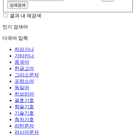
상세검색
결과 내 재검색
인기 검색어
다국어 입력
히라가나
가타카나
중국어
한글고어
그리스문자
프랑스어
독일어
히브리어
괄호기호
학술기호
기술기호
첨자기호
라틴문자
러시아문자