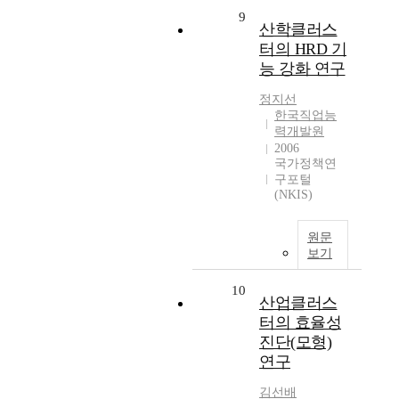
9
산학클러스
터의 HRD 기
능 강화 연구
정지선
한국직업능
력개발원
2006
국가정책연
구포털
(NKIS)
원문
보기
10
산업클러스
터의 효율성
진단(모형)
연구
김선배