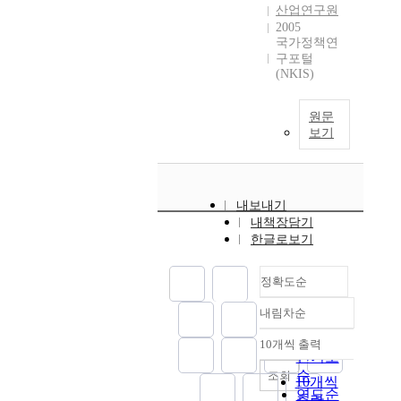
산업연구원
2005
국가정책연
구포털
(NKIS)
원문
보기
내보내기
내책장담기
한글로보기
정확도순
내림차순
정확도
순
10개씩 출력
내림차순
인기도
순
조회
10개씩
연도순
출력