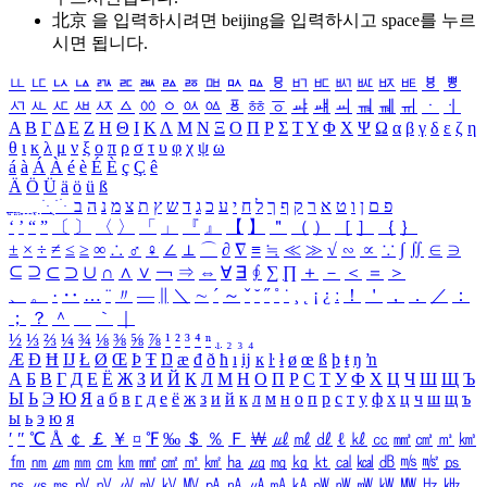
北京 을 입력하시려면
beijing
을 입력하시고 space를 누르
시면 됩니다.
ㅥ
ㅦ
ㅧ
ㅨ
ㅩ
ㅪ
ㅫ
ㅬ
ㅭ
ㅮ
ㅯ
ㅰ
ㅱ
ㅲ
ㅳ
ㅴ
ㅵ
ㅶ
ㅷ
ㅸ
ㅹ
ㅺ
ㅻ
ㅼ
ㅽ
ㅾ
ㅿ
ㆀ
ㆁ
ㆂ
ㆃ
ㆄ
ㆅ
ㆆ
ㆇ
ㆈ
ㆉ
ㆊ
ㆋ
ㆌ
ㆍ
ㆎ
Α
Β
Γ
Δ
Ε
Ζ
Η
Θ
Ι
Κ
Λ
Μ
Ν
Ξ
Ο
Π
Ρ
Σ
Τ
Υ
Φ
Χ
Ψ
Ω
α
β
γ
δ
ε
ζ
η
θ
ι
κ
λ
μ
ν
ξ
ο
π
ρ
σ
τ
υ
φ
χ
ψ
ω
á
à
Á
À
é
è
É
È
ç
Ç
ê
Ä
Ö
Ü
ä
ö
ü
ß
ְ
ֳ
ֲ
ֱ
ָ
ַ
ֵ
ֶ
ִ
ֹ
ּ
ֻ
ׂ
ׁ
ּ
ב
ה
נ
מ
צ
ת
ץ
ש
ד
ג
כ
ע
י
ח
ל
ך
ף
ק
ר
א
ט
ו
ן
ם
פ
‘
’
“
”
〔
〕
〈
〉
「
」
『
』
【
】
＂
（
）
［
］
｛
｝
±
×
÷
≠
≤
≥
∞
∴
♂
♀
∠
⊥
⌒
∂
∇
≡
≒
≪
≫
√
∽
∝
∵
∫
∬
∈
∋
⊆
⊇
⊂
⊃
∪
∩
∧
∨
￢
⇒
⇔
∀
∃
∮
∑
∏
＋
－
＜
＝
＞
、
。
·
‥
…
¨
〃
―
∥
＼
∼
´
～
ˇ
˘
˝
˚
˙
¸
˛
¡
¿
ː
！
＇
，
．
／
：
；
？
＾
＿
｀
｜
½
⅓
⅔
¼
¾
⅛
⅜
⅝
⅞
¹
²
³
⁴
ⁿ
₁
₂
₃
₄
Æ
Ð
Ħ
Ĳ
Ł
Ø
Œ
Þ
Ŧ
Ŋ
æ
đ
ð
ħ
ı
ĳ
ĸ
ŀ
ł
ø
œ
ß
þ
ŧ
ŋ
ŉ
А
Б
В
Г
Д
Е
Ё
Ж
З
И
Й
К
Л
М
Н
О
П
Р
С
Т
У
Ф
Х
Ц
Ч
Ш
Щ
Ъ
Ы
Ь
Э
Ю
Я
а
б
в
г
д
е
ё
ж
з
и
й
к
л
м
н
о
п
р
с
т
у
ф
х
ц
ч
ш
щ
ъ
ы
ь
э
ю
я
′
″
℃
Å
￠
￡
￥
¤
℉
‰
＄
％
Ｆ
￦
㎕
㎖
㎗
ℓ
㎘
㏄
㎣
㎤
㎥
㎦
㎙
㎚
㎛
㎜
㎝
㎞
㎟
㎠
㎡
㎢
㏊
㎍
㎎
㎏
㏏
㎈
㎉
㏈
㎧
㎨
㎰
㎱
㎲
㎳
㎴
㎵
㎶
㎷
㎸
㎹
㎀
㎁
㎂
㎃
㎄
㎺
㎻
㎽
㎾
㎿
㎐
㎑