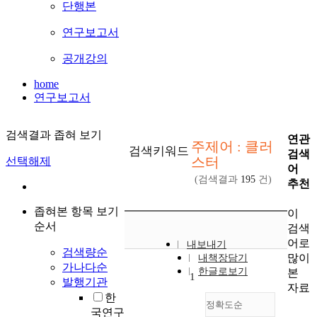
단행본
연구보고서
공개강의
home
연구보고서
검색결과 좁혀 보기
연관
주제어 : 클러
검색키워드
검색
스터
선택해제
어
(검색결과
195
건)
추천
좁혀본 항목 보기
이
순서
검색
어로
내보내기
검색량순
많이
내책장담기
가나다순
한글로보기
본
1
발행기관
자료
한
정확도순
국연구