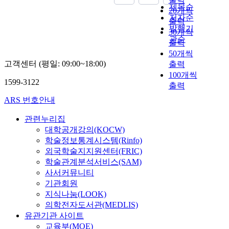
제목순
20개씩
저자순
출력
발행기
30개씩
관순
출력
50개씩
고객센터 (평일: 09:00~18:00)
출력
100개씩
1599-3122
출력
ARS 번호안내
관련누리집
대학공개강의(KOCW)
학술정보통계시스템(Rinfo)
외국학술지지원센터(FRIC)
학술관계분석서비스(SAM)
사서커뮤니티
기관회원
지식나눔(LOOK)
의학전자도서관(MEDLIS)
유관기관 사이트
교육부(MOE)