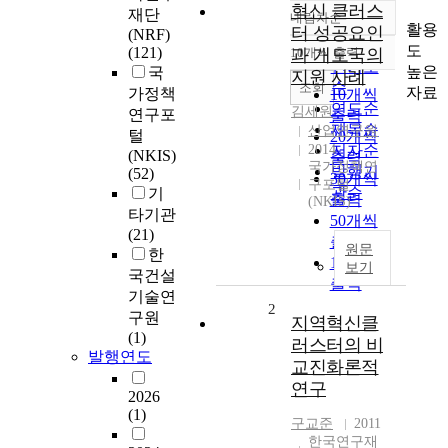
혁신 클러스
재단
내림차순
정확도
활용
터 성공요인
(NRF)
순
도
(121)
10개씩 출력
과 개도국의
내림차순
인기도
높은
국
지원 사례
순
조회
자료
가정책
10개씩
연도순
김세원
연구포
출력
제목순
산업연구원
털
20개씩
2014
저자순
(NKIS)
출력
국가정책연
발행기
(52)
30개씩
구포털
관순
기
출력
(NKIS)
타기관
50개씩
(21)
출력
원문
한
100개씩
보기
국건설
출력
기술연
2
구원
지역혁신클
(1)
러스터의 비
발행연도
교진화론적
연구
2026
(1)
구교준
2011
한국연구재