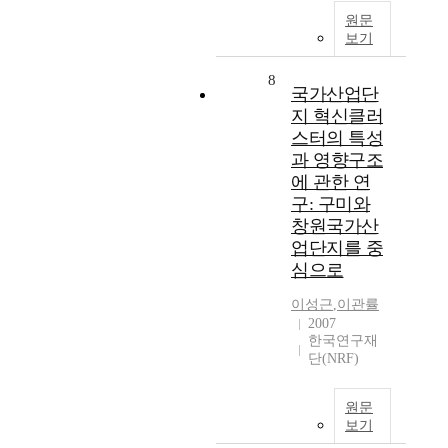
원문
보기
8
국가산업단
지 혁신클러
스터의 특성
과 영향구조
에 관한 연
구: 구미와
창원국가산
업단지를 중
심으로
이성근
,
이관률
2007
한국연구재
단(NRF)
원문
보기