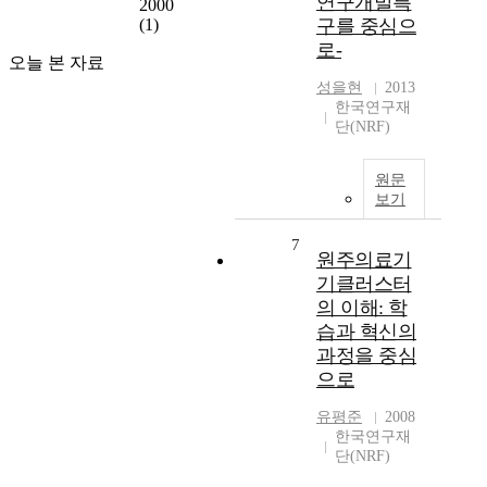
연구개발특
2000
(1)
구를 중심으
로-
오늘 본 자료
성을현
2013
한국연구재
단(NRF)
원문
보기
7
원주의료기
기클러스터
의 이해: 학
습과 혁신의
과정을 중심
으로
유평준
2008
한국연구재
단(NRF)