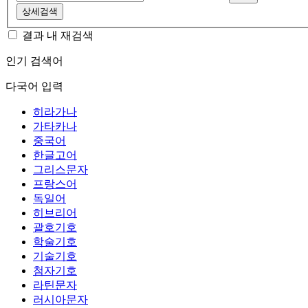
상세검색
결과 내 재검색
인기 검색어
다국어 입력
히라가나
가타카나
중국어
한글고어
그리스문자
프랑스어
독일어
히브리어
괄호기호
학술기호
기술기호
첨자기호
라틴문자
러시아문자