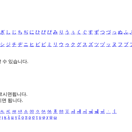
ぎ
し
じ
ち
ぢ
に
ひ
び
ぴ
み
り
う
ぅ
く
ぐ
す
ず
つ
づ
っ
ぬ
ふ
シ
ジ
チ
ヂ
ニ
ヒ
ビ
ピ
ミ
リ
ウ
ゥ
ク
グ
ス
ズ
ツ
ヅ
ッ
ヌ
フ
ブ
할 수 있습니다.
누르시면됩니다.
시면 됩니다.
ㅻ
ㅼ
ㅽ
ㅾ
ㅿ
ㆀ
ㆁ
ㆂ
ㆃ
ㆄ
ㆅ
ㆆ
ㆇ
ㆈ
ㆉ
ㆊ
ㆋ
ㆌ
ㆍ
ㆎ
θ
ι
κ
λ
μ
ν
ξ
ο
π
ρ
σ
τ
υ
φ
χ
ψ
ω