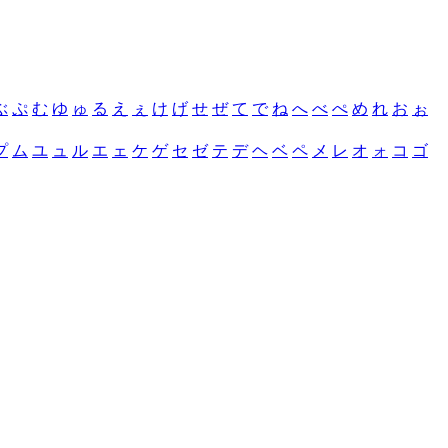
ぶ
ぷ
む
ゆ
ゅ
る
え
ぇ
け
げ
せ
ぜ
て
で
ね
へ
べ
ぺ
め
れ
お
ぉ
プ
ム
ユ
ュ
ル
エ
ェ
ケ
ゲ
セ
ゼ
テ
デ
ヘ
ベ
ペ
メ
レ
オ
ォ
コ
ゴ