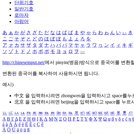
단위기호
일반기호
로마자
아랍어
あ
ぁ
か
が
さ
ざ
た
だ
な
は
ば
ぱ
ま
や
ゃ
ら
わ
ゎ
ん
い
ぃ
き
こ
ご
そ
ぞ
と
ど
の
ほ
ぼ
ぽ
も
よ
ょ
ろ
を
ア
ァ
カ
サ
ザ
タ
ダ
ナ
ハ
バ
パ
マ
ヤ
ャ
ラ
ワ
ヮ
ン
イ
ィ
キ
ギ
ソ
ゾ
ト
ド
ノ
ホ
ボ
ポ
モ
ヨ
ョ
ロ
ヲ
―
http://chineseinput.net/
에서 pinyin(병음)방식으로 중국어를 변환
변환된 중국어를 복사하여 사용하시면 됩니다.
예시)
中文 을 입력하시려면
zhongwen
을 입력하시고 space를
北京 을 입력하시려면
beijing
을 입력하시고 space를 누르
ㅥ
ㅦ
ㅧ
ㅨ
ㅩ
ㅪ
ㅫ
ㅬ
ㅭ
ㅮ
ㅯ
ㅰ
ㅱ
ㅲ
ㅳ
ㅴ
ㅵ
ㅶ
ㅷ
ㅸ
ㅹ
ㅺ
Α
Β
Γ
Δ
Ε
Ζ
Η
Θ
Ι
Κ
Λ
Μ
Ν
Ξ
Ο
Π
Ρ
Σ
Τ
Υ
Φ
Χ
Ψ
Ω
α
β
γ
δ
ε
ζ
η
á
à
Á
À
é
è
É
È
ç
Ç
ê
Ä
Ö
Ü
ä
ö
ü
ß