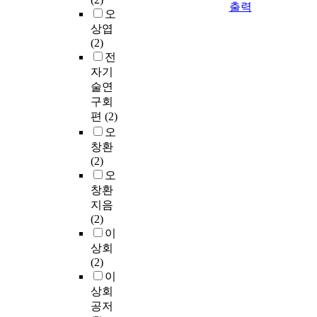
출력
오
상엽
(2)
전
자기
술연
구회
편
(2)
오
창환
(2)
오
창환
지음
(2)
이
상회
(2)
이
상회
공저