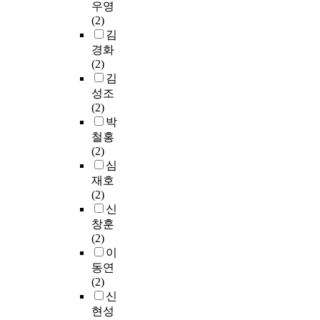
우영
(2)
김
경화
(2)
김
성조
(2)
박
철홍
(2)
심
재호
(2)
신
창훈
(2)
이
동연
(2)
신
현성