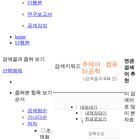
단행본
연구보고서
공개강의
home
단행본
검색결과 좁혀 보기
연관
주제어 : 컴퓨
검색키워드
검색
터공학
선택해제
어 추
(검색결과
634
건)
천
좁혀본 항목 보기
이 검
순서
색어
로 많
내보내기
검색량순
이 본
내책장담기
가나다순
한글로보기
자료
1
저자
조
정확도순
명화