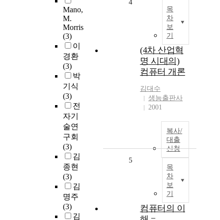
4
Mano,
목
M.
차
Morris
보
(3)
기
이
(4차 산업혁
경환
명 시대의)
(3)
컴퓨터 개론
박
기식
김대수
(3)
생능출판사
전
2001
자기
술연
복사/
구회
대출
(3)
신청
김
5
종현
목
(3)
차
보
김
기
명주
(3)
컴퓨터의 이
김
해 =