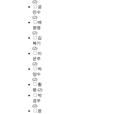
(2)
공
민수
(2)
배
원병
(2)
김
복기
(2)
이
은주
(2)
박
양수
(2)
황
평
(2)
박
경우
(2)
윤