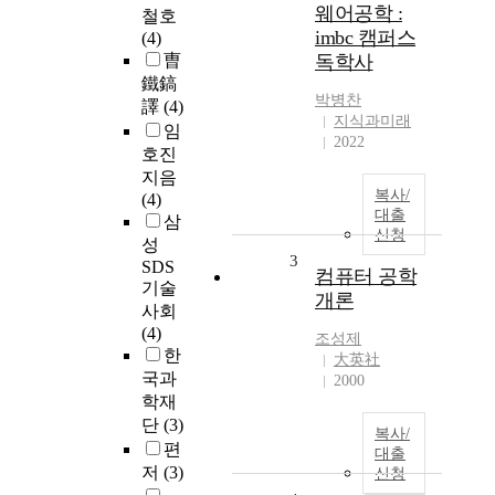
웨어공학 :
철호
imbc 캠퍼스
(4)
曺
독학사
鐵鎬
박병찬
譯
(4)
지식과미래
임
2022
호진
지음
복사/
(4)
대출
삼
신청
성
3
SDS
컴퓨터 공학
기술
개론
사회
(4)
조성제
한
大英社
국과
2000
학재
단
(3)
복사/
편
대출
저
(3)
신청