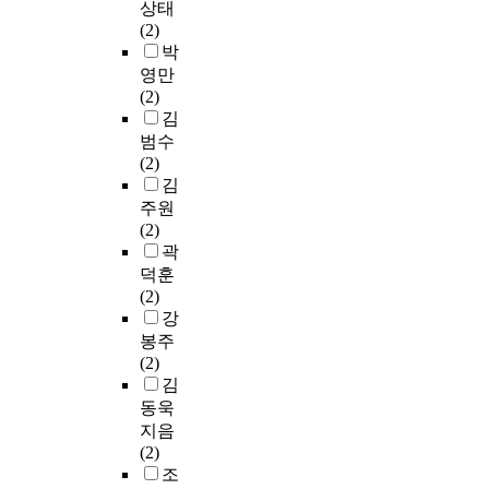
상태
(2)
박
영만
(2)
김
범수
(2)
김
주원
(2)
곽
덕훈
(2)
강
봉주
(2)
김
동욱
지음
(2)
조