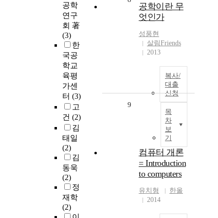
공학
공학이란 무
연구
엇인가
회 著
성풍현
(3)
살림Friends
한
2013
국공
학교
육평
복사/
대출
가센
신청
터
(3)
9
고
목
건
(2)
차
김
보
태일
기
(2)
컴퓨터 개론
김
= Introduction
동욱
to computers
(2)
정
유치형
한올
재학
2014
(2)
이