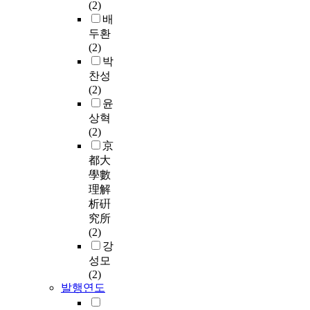
(2)
배
두환
(2)
박
찬성
(2)
윤
상혁
(2)
京
都大
學數
理解
析硏
究所
(2)
강
성모
(2)
발행연도