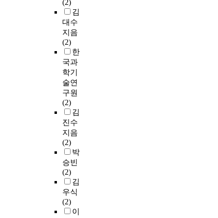
(2)
김
대수
지음
(2)
한
국과
학기
술연
구원
(2)
김
진수
지음
(2)
박
승빈
(2)
김
우식
(2)
이