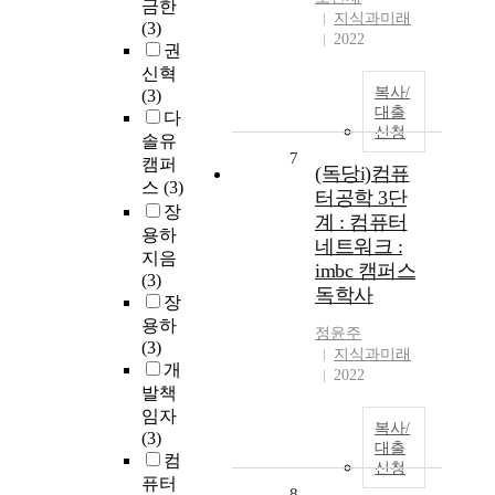
금한
지식과미래
(3)
2022
권
신혁
복사/
(3)
대출
다
신청
솔유
7
캠퍼
(독당i)컴퓨
스
(3)
터공학 3단
장
계 : 컴퓨터
용하
네트워크 :
지음
imbc 캠퍼스
(3)
독학사
장
용하
정윤주
(3)
지식과미래
개
2022
발책
임자
복사/
(3)
대출
컴
신청
퓨터
8