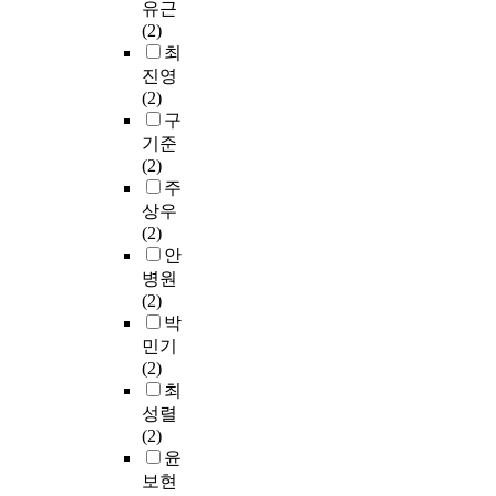
유근
(2)
최
진영
(2)
구
기준
(2)
주
상우
(2)
안
병원
(2)
박
민기
(2)
최
성렬
(2)
윤
보현