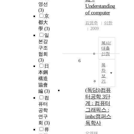
영선
Understanding
(3)
of computer
京
都大
김명주
이한
學
(3)
2009
일
본강
복사/
구조
대출
협회
신청
(3)
6
목
日
차
本鋼
보
構造
기
協會
(독당i)컴퓨
編
(3)
터공학 3단
컴
계 : 컴퓨터
퓨터
그래픽스 :
공학
imbc캠퍼스
연구
독학사
회
(3)
류
오연재