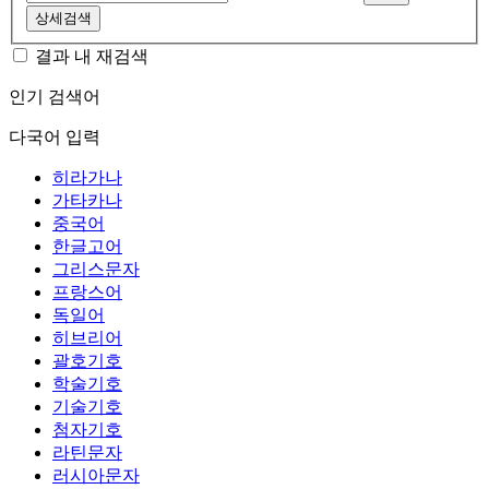
상세검색
결과 내 재검색
인기 검색어
다국어 입력
히라가나
가타카나
중국어
한글고어
그리스문자
프랑스어
독일어
히브리어
괄호기호
학술기호
기술기호
첨자기호
라틴문자
러시아문자