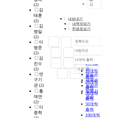
기
(2)
김
태훈
내보내기
(2)
내책장담기
김
한글로보기
병일
(2)
정확도순
이
병준
내림차순
정확도
(2)
순
김
10개씩 출력
내림차순
인기도
진수
(2)
순
조회
10개씩
연
연도순
출력
구기
제목순
20개씩
관
(2)
저자순
출력
홍
발행기
30개씩
재연
관순
출력
(2)
50개씩
이
출력
종학
100개씩
(2)