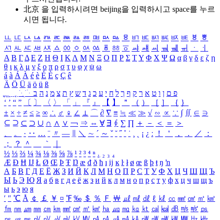
北京 을 입력하시려면
beijing
을 입력하시고 space를 누르
시면 됩니다.
ㅥ
ㅦ
ㅧ
ㅨ
ㅩ
ㅪ
ㅫ
ㅬ
ㅭ
ㅮ
ㅯ
ㅰ
ㅱ
ㅲ
ㅳ
ㅴ
ㅵ
ㅶ
ㅷ
ㅸ
ㅹ
ㅺ
ㅻ
ㅼ
ㅽ
ㅾ
ㅿ
ㆀ
ㆁ
ㆂ
ㆃ
ㆄ
ㆅ
ㆆ
ㆇ
ㆈ
ㆉ
ㆊ
ㆋ
ㆌ
ㆍ
ㆎ
Α
Β
Γ
Δ
Ε
Ζ
Η
Θ
Ι
Κ
Λ
Μ
Ν
Ξ
Ο
Π
Ρ
Σ
Τ
Υ
Φ
Χ
Ψ
Ω
α
β
γ
δ
ε
ζ
η
θ
ι
κ
λ
μ
ν
ξ
ο
π
ρ
σ
τ
υ
φ
χ
ψ
ω
á
à
Á
À
é
è
É
È
ç
Ç
ê
Ä
Ö
Ü
ä
ö
ü
ß
ְ
ֳ
ֲ
ֱ
ָ
ַ
ֵ
ֶ
ִ
ֹ
ּ
ֻ
ׂ
ׁ
ּ
ב
ה
נ
מ
צ
ת
ץ
ש
ד
ג
כ
ע
י
ח
ל
ך
ף
ק
ר
א
ט
ו
ן
ם
פ
‘
’
“
”
〔
〕
〈
〉
「
」
『
』
【
】
＂
（
）
［
］
｛
｝
±
×
÷
≠
≤
≥
∞
∴
♂
♀
∠
⊥
⌒
∂
∇
≡
≒
≪
≫
√
∽
∝
∵
∫
∬
∈
∋
⊆
⊇
⊂
⊃
∪
∩
∧
∨
￢
⇒
⇔
∀
∃
∮
∑
∏
＋
－
＜
＝
＞
、
。
·
‥
…
¨
〃
―
∥
＼
∼
´
～
ˇ
˘
˝
˚
˙
¸
˛
¡
¿
ː
！
＇
，
．
／
：
；
？
＾
＿
｀
｜
½
⅓
⅔
¼
¾
⅛
⅜
⅝
⅞
¹
²
³
⁴
ⁿ
₁
₂
₃
₄
Æ
Ð
Ħ
Ĳ
Ł
Ø
Œ
Þ
Ŧ
Ŋ
æ
đ
ð
ħ
ı
ĳ
ĸ
ŀ
ł
ø
œ
ß
þ
ŧ
ŋ
ŉ
А
Б
В
Г
Д
Е
Ё
Ж
З
И
Й
К
Л
М
Н
О
П
Р
С
Т
У
Ф
Х
Ц
Ч
Ш
Щ
Ъ
Ы
Ь
Э
Ю
Я
а
б
в
г
д
е
ё
ж
з
и
й
к
л
м
н
о
п
р
с
т
у
ф
х
ц
ч
ш
щ
ъ
ы
ь
э
ю
я
′
″
℃
Å
￠
￡
￥
¤
℉
‰
＄
％
Ｆ
￦
㎕
㎖
㎗
ℓ
㎘
㏄
㎣
㎤
㎥
㎦
㎙
㎚
㎛
㎜
㎝
㎞
㎟
㎠
㎡
㎢
㏊
㎍
㎎
㎏
㏏
㎈
㎉
㏈
㎧
㎨
㎰
㎱
㎲
㎳
㎴
㎵
㎶
㎷
㎸
㎹
㎀
㎁
㎂
㎃
㎄
㎺
㎻
㎽
㎾
㎿
㎐
㎑