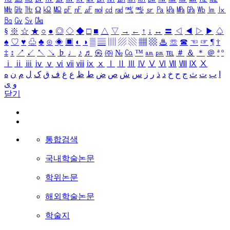
㎒
㎓
㎔
Ω
㏀
㏁
㎊
㎋
㎌
㏖
㏅
㎭
㎮
㎯
㏛
㎩
㎪
㎫
㎬
㏝
㏐
㏓
㏃
㏉
㏜
㏆
§
※
☆
★
○
●
◎
◇
◆
□
■
△
▽
→
←
↑
↓
↔
〓
◁
◀
▷
▶
♤
♠
♡
♥
♧
♣
⊙
◈
▣
◐
◑
▒
▤
▥
▨
▧
▦
▩
♨
☏
☎
☜
☞
¶
†
‡
↕
↗
↙
↖
↘
♭
♩
♪
♬
㉿
㈜
№
㏇
™
㏂
㏘
℡
＃
＆
＊
＠
ª
º
ⅰ
ⅱ
ⅲ
ⅳ
ⅴ
ⅵ
ⅶ
ⅷ
ⅸ
ⅹ
Ⅰ
Ⅱ
Ⅲ
Ⅳ
Ⅴ
Ⅵ
Ⅶ
Ⅷ
Ⅸ
Ⅹ
ا
ب
ت
ث
ج
ح
خ
د
ذ
ر
ز
س
ش
ص
ض
ط
ظ
ع
غ
ف
ق
ک
ل
م
ن
ه
و
ی
닫기
통합검색
국내학술논문
학위논문
해외학술논문
학술지