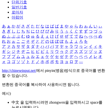
단위기호
일반기호
로마자
아랍어
あ
ぁ
か
が
さ
ざ
た
だ
な
は
ば
ぱ
ま
や
ゃ
ら
わ
ゎ
ん
い
ぃ
き
ぎ
し
じ
ち
ぢ
に
ひ
び
ぴ
み
り
う
ぅ
く
ぐ
す
ず
つ
づ
っ
ぬ
ふ
ぶ
ぷ
む
ゆ
ゅ
る
え
ぇ
け
げ
せ
ぜ
て
で
ね
へ
べ
ぺ
め
れ
お
ぉ
こ
ご
そ
ぞ
と
ど
の
ほ
ぼ
ぽ
も
よ
ょ
ろ
を
ア
ァ
カ
サ
ザ
タ
ダ
ナ
ハ
バ
パ
マ
ヤ
ャ
ラ
ワ
ヮ
ン
イ
ィ
キ
ギ
シ
ジ
チ
ヂ
ニ
ヒ
ビ
ピ
ミ
リ
ウ
ゥ
ク
グ
ス
ズ
ツ
ヅ
ッ
ヌ
フ
ブ
プ
ム
ユ
ュ
ル
エ
ェ
ケ
ゲ
セ
ゼ
テ
デ
ヘ
ベ
ペ
メ
レ
オ
ォ
コ
ゴ
ソ
ゾ
ト
ド
ノ
ホ
ボ
ポ
モ
ヨ
ョ
ロ
ヲ
―
http://chineseinput.net/
에서 pinyin(병음)방식으로 중국어를 변환
할 수 있습니다.
변환된 중국어를 복사하여 사용하시면 됩니다.
예시)
中文 을 입력하시려면
zhongwen
을 입력하시고 space를
누르시면됩니다.