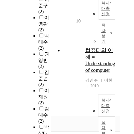
복사/
준구
대출
(2)
신청
이
10
영환
목
(2)
차
박
보
기
태순
(2)
컴퓨터의 이
권
해 =
영빈
Understanding
(2)
of computer
김
준년
김명주
이한
(2)
2010
이
재원
복사/
(2)
대출
김
신청
대수
(2)
목
박
차
상태
보