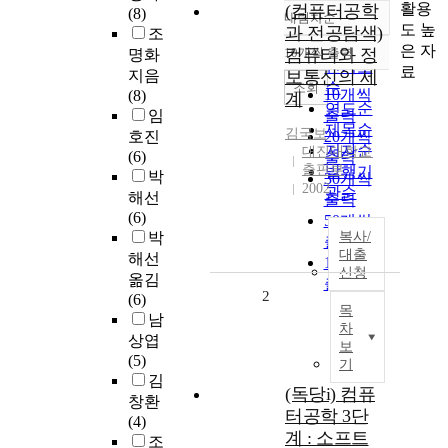
활용
(컴퓨터공학
(8)
내림차순
정확도
도 높
과 전공탐색)
조
순
은 자
10개씩 출력
컴퓨터와 정
명화
내림차순
인기도
료
지음
보통신의 세
순
조회
10개씩
(8)
계
연도순
임
출력
제목순
김국보
호진
20개씩
저자순
대진대학교
(6)
출력
출판부
발행기
박
30개씩
2002
관순
해선
출력
(6)
50개씩
박
복사/
출력
대출
해선
100개씩
신청
옮김
출력
2
(6)
목
남
차
상엽
보
(5)
기
김
(독당i) 컴퓨
창환
터공학 3단
(4)
계 : 소프트
조