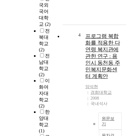
된
c
가
국외
대
h
발
국어
규
i
달
대학
모
s
할
교
(2)
주
t
수
전
거
o
록
4
프로그램 복합
북대
단
s
주
화를 적용한 다
학교
지
u
거
연령 복지관에
(2)
로
g
의
전
관한 연구 : 용
조
g
형
남대
인시 동천동 주
성
e
태
학교
민복지문화센
하
s
는
(2)
터 계획안
여
t
단
이
양
a
독
화여
양석현
적
s
주
경희대학교
자대
인
p
거
2008
학교
공
a
에
국내석사
(2)
급
c
서
한
확
e
집
양대
원문보
대
d
합
기
학교
에
e
주
(1)
만
s
거
T
목차검