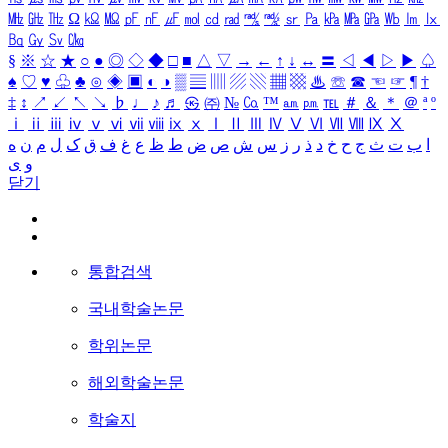
㎒
㎓
㎔
Ω
㏀
㏁
㎊
㎋
㎌
㏖
㏅
㎭
㎮
㎯
㏛
㎩
㎪
㎫
㎬
㏝
㏐
㏓
㏃
㏉
㏜
㏆
§
※
☆
★
○
●
◎
◇
◆
□
■
△
▽
→
←
↑
↓
↔
〓
◁
◀
▷
▶
♤
♠
♡
♥
♧
♣
⊙
◈
▣
◐
◑
▒
▤
▥
▨
▧
▦
▩
♨
☏
☎
☜
☞
¶
†
‡
↕
↗
↙
↖
↘
♭
♩
♪
♬
㉿
㈜
№
㏇
™
㏂
㏘
℡
＃
＆
＊
＠
ª
º
ⅰ
ⅱ
ⅲ
ⅳ
ⅴ
ⅵ
ⅶ
ⅷ
ⅸ
ⅹ
Ⅰ
Ⅱ
Ⅲ
Ⅳ
Ⅴ
Ⅵ
Ⅶ
Ⅷ
Ⅸ
Ⅹ
ا
ب
ت
ث
ج
ح
خ
د
ذ
ر
ز
س
ش
ص
ض
ط
ظ
ع
غ
ف
ق
ک
ل
م
ن
ه
و
ی
닫기
통합검색
국내학술논문
학위논문
해외학술논문
학술지