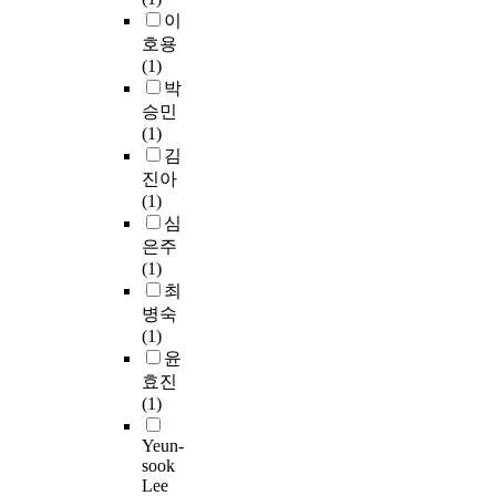
v
시
u
에
이
에
문
y
s
이
i
킬
t
관
상
있
제
w
.
호용
r
수
i
한
이
음
로
e
T
(1)
o
있
l
연
되
을
인
l
h
박
n
는
i
구
어
시
해
f
e
승민
m
방
z
중
이
사
도
a
y
(1)
e
안
i
에
에
한
심
r
w
김
n
을
n
서
대
다
인
e
e
진아
t
모
g
사
한
.
구
c
r
(1)
,
색
i
회
대
따
가
u
e
심
t
하
t
적
책
라
감
l
c
은주
h
고
t
약
마
서
소
t
o
(1)
e
자
h
자
련
본
하
u
n
최
p
한
r
인
이
논
고
r
s
r
병숙
다
o
저
시
문
있
a
t
e
(1)
.
u
소
급
은
다
l
r
s
윤
이
g
득
한
이
.
c
u
s
를
h
층
효진
시
러
이
e
c
u
위
t
에
(1)
점
한
로
n
t
r
해
h
대
에
점
인
t
e
Yeun-
e
서
e
한
놓
에
해
e
d
sook
o
입
"
연
여
주
구
r
t
Lee
f
주
V
구
있
목
도
w
h