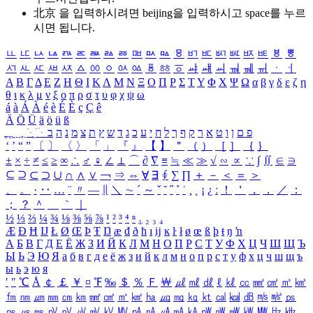
北京 을 입력하시려면
beijing
을 입력하시고 space를 누르
시면 됩니다.
ㅥ
ㅦ
ㅧ
ㅨ
ㅩ
ㅪ
ㅫ
ㅬ
ㅭ
ㅮ
ㅯ
ㅰ
ㅱ
ㅲ
ㅳ
ㅴ
ㅵ
ㅶ
ㅷ
ㅸ
ㅹ
ㅺ
ㅻ
ㅼ
ㅽ
ㅾ
ㅿ
ㆀ
ㆁ
ㆂ
ㆃ
ㆄ
ㆅ
ㆆ
ㆇ
ㆈ
ㆉ
ㆊ
ㆋ
ㆌ
ㆍ
ㆎ
Α
Β
Γ
Δ
Ε
Ζ
Η
Θ
Ι
Κ
Λ
Μ
Ν
Ξ
Ο
Π
Ρ
Σ
Τ
Υ
Φ
Χ
Ψ
Ω
α
β
γ
δ
ε
ζ
η
θ
ι
κ
λ
μ
ν
ξ
ο
π
ρ
σ
τ
υ
φ
χ
ψ
ω
á
à
Á
À
é
è
É
È
ç
Ç
ê
Ä
Ö
Ü
ä
ö
ü
ß
ְ
ֳ
ֲ
ֱ
ָ
ַ
ֵ
ֶ
ִ
ֹ
ּ
ֻ
ׂ
ׁ
ּ
ב
ה
נ
מ
צ
ת
ץ
ש
ד
ג
כ
ע
י
ח
ל
ך
ף
ק
ר
א
ט
ו
ן
ם
פ
‘
’
“
”
〔
〕
〈
〉
「
」
『
』
【
】
＂
（
）
［
］
｛
｝
±
×
÷
≠
≤
≥
∞
∴
♂
♀
∠
⊥
⌒
∂
∇
≡
≒
≪
≫
√
∽
∝
∵
∫
∬
∈
∋
⊆
⊇
⊂
⊃
∪
∩
∧
∨
￢
⇒
⇔
∀
∃
∮
∑
∏
＋
－
＜
＝
＞
、
。
·
‥
…
¨
〃
―
∥
＼
∼
´
～
ˇ
˘
˝
˚
˙
¸
˛
¡
¿
ː
！
＇
，
．
／
：
；
？
＾
＿
｀
｜
½
⅓
⅔
¼
¾
⅛
⅜
⅝
⅞
¹
²
³
⁴
ⁿ
₁
₂
₃
₄
Æ
Ð
Ħ
Ĳ
Ł
Ø
Œ
Þ
Ŧ
Ŋ
æ
đ
ð
ħ
ı
ĳ
ĸ
ŀ
ł
ø
œ
ß
þ
ŧ
ŋ
ŉ
А
Б
В
Г
Д
Е
Ё
Ж
З
И
Й
К
Л
М
Н
О
П
Р
С
Т
У
Ф
Х
Ц
Ч
Ш
Щ
Ъ
Ы
Ь
Э
Ю
Я
а
б
в
г
д
е
ё
ж
з
и
й
к
л
м
н
о
п
р
с
т
у
ф
х
ц
ч
ш
щ
ъ
ы
ь
э
ю
я
′
″
℃
Å
￠
￡
￥
¤
℉
‰
＄
％
Ｆ
￦
㎕
㎖
㎗
ℓ
㎘
㏄
㎣
㎤
㎥
㎦
㎙
㎚
㎛
㎜
㎝
㎞
㎟
㎠
㎡
㎢
㏊
㎍
㎎
㎏
㏏
㎈
㎉
㏈
㎧
㎨
㎰
㎱
㎲
㎳
㎴
㎵
㎶
㎷
㎸
㎹
㎀
㎁
㎂
㎃
㎄
㎺
㎻
㎽
㎾
㎿
㎐
㎑