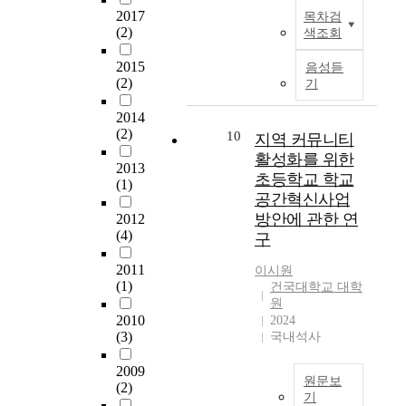
c
한
T
요
파
검
t
T
2017
목차검
u
주
h
시
트
토
e
h
(2)
색조회
r
민
e
되
이
해
c
e
r
자
s
고
다
보
t
a
2015
음성듣
e
치
u
이
.
는
u
i
(2)
기
n
활
b
를
아
것
r
m
t
동
j
위
파
이
a
o
2014
b
과
e
한
트
다
l
f
(2)
10
지역 커뮤니티
a
공
c
행
는
.
t
K
활성화를 위한
c
동
t
동
9
우
2013
y
o
초등학교 학교
k
(1)
체
o
들
9
선
p
r
공간혁신사업
g
행
f
이
%
완
e
e
방안에 관한 연
2012
r
사
t
인
가
주
o
a
(4)
구
o
를
h
간
5
군
f
n
u
통
i
의
0
이
t
h
2011
이시원
n
해
s
생
층
도
h
o
(1)
건국대학교 대학
d
커
r
활
이
입
e
u
원
o
뮤
e
전
하
한
c
s
2010
2024
f
니
s
반
로
중
o
i
(3)
국내석사
t
티
e
에
“
간
m
n
h
가
a
서
건
지
m
g
2009
원문보
e
활
r
일
축
원
u
p
(2)
기
C
성
c
어
법
조
n
o