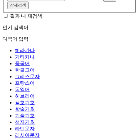
상세검색
결과 내 재검색
인기 검색어
다국어 입력
히라가나
가타카나
중국어
한글고어
그리스문자
프랑스어
독일어
히브리어
괄호기호
학술기호
기술기호
첨자기호
라틴문자
러시아문자