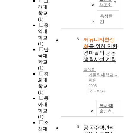
고
치
i
로
h
색조회
려대
중
g
옮
i
해
n
겨
학교
s
음성듣
왔
t
가
(1)
s
기
다
h
현
홍
t
.
a
재
익대
u
급
t
는
학교
d
5
커뮤니티활성
격
c
집
(1)
y
화
를 위한 친환
한
o
합
단
i
경마을의 공동
도
n
주
s
국대
생활시설 계획
시
t
거
a
학교
화
r
에
r
(1)
곽유미
에
i
서
e
경
가톨릭대학교 대
따
b
의
s
희대
학원
른
u
거
p
학교
2008
생
t
주
o
국내박사
(1)
활
e
가
n
동
양
s
보
s
아대
복사/대
식
t
편
e
학교
출신청
의
o
화
t
(1)
변
t
되
o
조
화
h
고
6
t
공동주택관리
선대
와
e
있
h