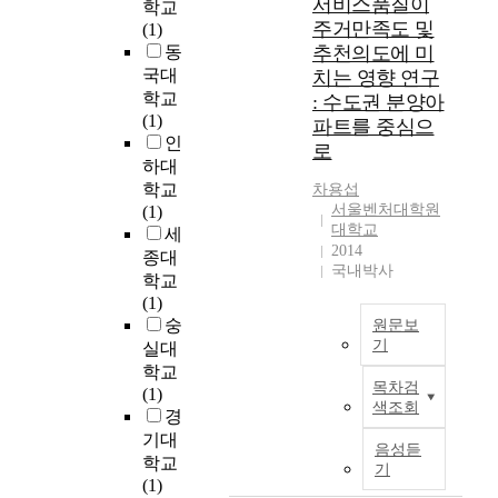
서비스품질이
학교
수
r
다
e
주거만족도 및
(1)
평
e
.
s
동
추천의도에 미
적
v
그
o
국대
치는 영향 연구
주
i
러
c
학교
: 수도권 분양아
거
t
나
i
(1)
파트를 중심으
환
a
점
a
인
로
경
l
점
l
하대
에
i
고
d
학교
차용섭
서
z
층
e
서울벤처대학원
(1)
수
a
화
m
대학교
세
직
t
되
a
2014
종대
적
i
는
n
국내박사
학교
,
o
집
d
(1)
집
n
합
f
숭
원문보
단
o
주
o
기
실대
적
f
거
r
학교
인
t
에
논
t
목차검
(1)
주
h
서
문
h
색조회
경
거
e
의
개
e
기대
환
c
무
요
c
음성듣
경
o
관
학교
우
o
기
으
m
심
(1)
리
m