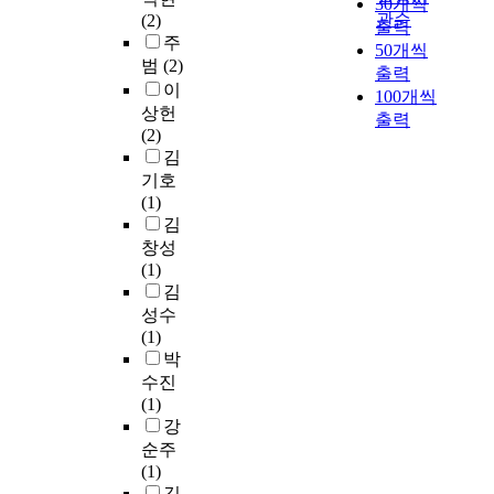
30개씩
c
서
n
은
건
,
신
e
s
관순
(2)
출력
o
는
S
의
축
지
도
r
w
주
50개씩
n
해
e
식
물
금
시
.
a
범
(2)
출력
v
비
o
주
이
까
간
I
s
이
e
100개씩
타
u
의
란
지
의
n
t
상헌
n
트
l
세
출력
층
관
불
r
h
(2)
i
단
,
가
수
련
균
e
e
김
e
지
S
지
가
지
형
l
l
기호
n
와
o
를
5
식
이
a
a
(1)
c
국
u
모
0
체
발
t
r
김
e
민
t
두
층
계
생
i
g
창성
t
임
h
실
이
즉
하
o
e
(1)
o
대
K
현
상
행
여
n
-
김
p
단
o
할
또
정
기
s
s
성수
e
지
r
수
는
이
존
t
c
(1)
o
를
e
있
높
론
도
o
a
박
p
대
a
는
이
을
심
t
l
수진
l
상
,
해
가
통
지
h
e
(1)
e
으
w
결
2
한
는
e
s
강
'
로
h
방
0
적
다
p
u
s
순주
공
i
안
0
용
양
u
p
l
(1)
동
c
으
미
과
한
r
p
i
김
체
h
로
터
검
형