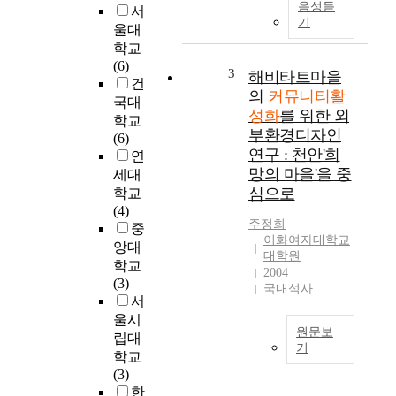
음성듣
서
택
a
기
울대
은
i
학교
주
n
(6)
택
p
3
해비타트마을
건
난
u
의
커뮤니티활
국대
해
r
성화
를 위한 외
학교
소
p
부환경디자인
(6)
에
o
연구 : 천안'희
연
급
s
망의 마을'을 중
세대
급
e
심으로
학교
한
o
(4)
나
f
주정희
중
머
t
이화여자대학교
앙대
지
h
대학원
고
i
학교
2004
층
s
(3)
국내석사
아
r
서
파
e
울시
원문보
트
s
립대
기
로
e
학교
구
a
도
(3)
성
r
시
한