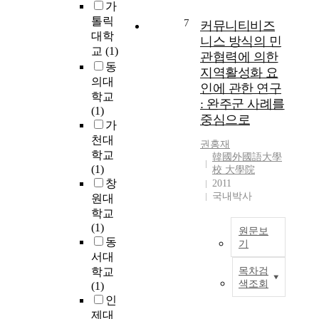
로
m
과
가
나
m
의
u
소
라
톨릭
u
7
커뮤니티비즈
변
n
외
는
대학
n
니스 방식의 민
화
i
현
통
i
교
(1)
관협력에 의한
는
t
상
계
t
동
지역활성화 요
이
y
으
에
y
의대
인에 관한 연구
웃
b
로
의
r
학교
: 완주군 사례를
간
e
거
하
e
(1)
중심으로
의
t
주
면
v
가
관
w
민
주
i
천대
권홍재
계
e
들
택
t
학교
韓國外國語大學
를
e
은
의
a
(1)
校 大學院
단
n
자
2
l
창
2011
절
r
기
/
i
국내박사
원대
하
e
가
3
z
학교
고
s
속
이
a
(1)
원문보
공
i
해
상
t
동
기
동
d
있
을
i
서대
체
e
는
공
본
o
학교
목차검
의
n
공
동
연
n
색조회
(1)
식
t
동
주
구
i
인
이
s
체
택
의
n
제대
와
i
,
이
목