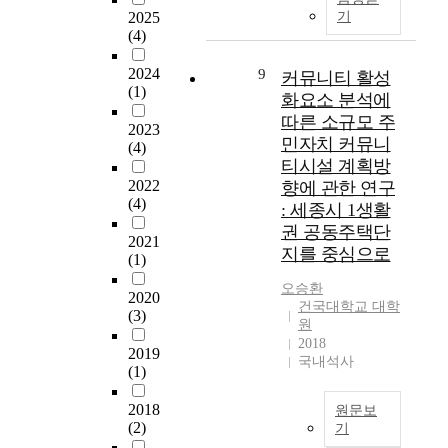
k
국
o
어
7
니
n
2025
기
g
해
m
있
천
티
d
(4)
r
비
m
다
호
비
i
o
타
u
고
이
즈
2024
9
n
커뮤니티 활성
u
(1)
트
n
느
고
니
v
화요소 분석에
n
에
i
낀
아
스
e
따른 소규모 주
2023
d
서
t
다
파
방
s
민자치 커뮤니
(4)
)
공
y
.
트
식
t
티시설 계획방
A
급
S
이
는
의
i
2022
향에 관한 연구
c
하
e
에
7
도
g
(4)
: 세종시 1생활
c
는
r
"
백
입
a
권 공동주택단
o
해
v
함
4
과
t
2021
r
비
i
께
지를 중심으로
5
관
e
(1)
d
타
c
더
7
련
s
오승환
i
트
e
불
천
된
t
2020
건국대학교 대학
n
단
C
어
호
몇
h
(3)
원
g
지
e
사
로
가
e
2018
t
의
n
는
9
지
2019
a
국내석사
o
(1)
경
t
삶
7
이
r
t
우
e
"
%
슈
c
2018
h
원문보
활
r
이
가
들
h
(2)
기
e
발
.
중
아
을
i