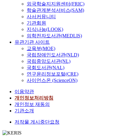
t
u
외국학술지지원센터(FRIC)
r
실
e
소
도
고
내
h
s
학술관계분석서비스(SAM)
l
시
s
득
,
자
학
e
i
사서커뮤니티
i
하
e
층
외
하
교
a
n
기관회원
v
였
a
들
국
였
시
r
g
지식나눔(LOOK)
i
다
r
이
제
다
설
c
u
의학전자도서관(MEDLIS)
n
.
c
지
도
.
에
h
n
유관기관 사이트
g
해
h
난
와
연
도
i
i
s
교육부(MOE)
비
i
날
비
구
영
t
t
t
타
s
경
국립장애인도서관(NLD)
교
문
향
e
s
a
트
a
험
,
제
을
국립중앙도서관(NL)
c
.
n
단
s
했
만
를
미
국회도서관(NAL)
t
A
d
지
f
던
족
검
쳐
u
s
연구윤리정보포털(CRE)
a
는
o
소
도
증
,
r
a
사이언스온 (ScienceON)
r
국
l
외
등
하
노
a
r
d
내
l
된
단
기
후
이용약관
l
e
s
에
o
문
편
위
화
개인정보처리방침
s
s
a
서
w
화
적
하
된
p
u
개인정보 재동의
r
제
s
와
인
여
학
a
l
기관소개
e
일
.
열
연
세
교
c
t
i
규
F
악
구
운
시
저작물 게시중단요청
e
,
n
모
i
한
에
가
설
s
a
c
가
r
주
치
설
과
o
p