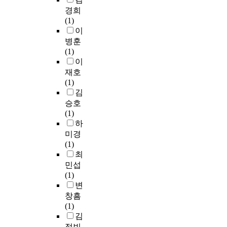
p
l
f
의
n
주
경희
이
토
태
o
y
e
식
e
목
(1)
상
가
로
s
o
a
을
w
되
이
인
거
쇠
e
f
n
평
l
고
건
의
퇴
병훈
f
a
d
가
y
있
축
전
하
(1)
o
p
t
하
d
다
물
무
고
이
r
a
r
고
e
.
을
하
있
재호
t
r
a
해
s
또
말
였
다
(1)
h
t
v
비
i
한
한
다
.
김
e
m
e
타
g
공
다
는
또
c
e
승호
l
트
n
동
.
점
한
o
n
(1)
.
단
e
체
가
이
,
m
t
하
A
지
d
는
아
본
시
m
h
미경
t
의
t
지
니
연
간
u
o
(1)
t
커
h
속
다
구
이
n
u
최
h
뮤
e
가
.
의
지
i
s
민섭
e
니
c
능
아
주
남
t
e
(1)
s
티
o
한
파
요
에
y
s
변
a
형
m
정
트
특
따
r
,
창흠
m
성
m
주
의
징
라
e
r
(1)
e
요
u
지
사
이
도
v
e
김
t
인
n
실
용
다
시
i
p
정빈