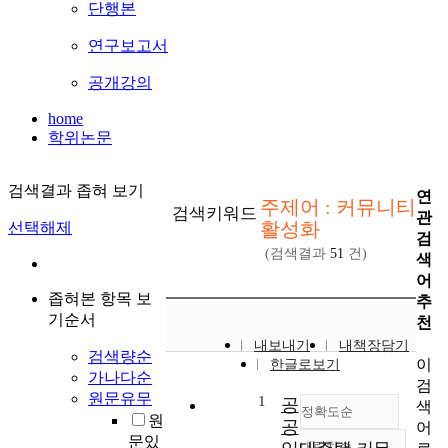
단행본
연구보고서
공개강의
home
학위논문
검색결과 좁혀 보기
연
주제어 : 커뮤니티
검색키워드
관
활성화
선택해제
검
(검색결과
51
건)
색
어
좁혀본 항목 보
추
기순서
천
내보내기
내책장담기
검색량순
이
한글로보기
가나다순
검
원문유무
1
공
색
정확도순
원
공
어
문있
내림차순