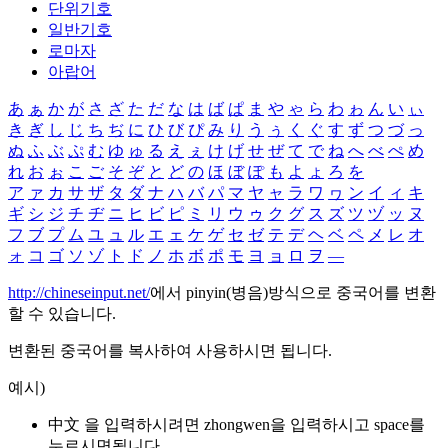
단위기호
일반기호
로마자
아랍어
あ
ぁ
か
が
さ
ざ
た
だ
な
は
ば
ぱ
ま
や
ゃ
ら
わ
ゎ
ん
い
ぃ
き
ぎ
し
じ
ち
ぢ
に
ひ
び
ぴ
み
り
う
ぅ
く
ぐ
す
ず
つ
づ
っ
ぬ
ふ
ぶ
ぷ
む
ゆ
ゅ
る
え
ぇ
け
げ
せ
ぜ
て
で
ね
へ
べ
ぺ
め
れ
お
ぉ
こ
ご
そ
ぞ
と
ど
の
ほ
ぼ
ぽ
も
よ
ょ
ろ
を
ア
ァ
カ
サ
ザ
タ
ダ
ナ
ハ
バ
パ
マ
ヤ
ャ
ラ
ワ
ヮ
ン
イ
ィ
キ
ギ
シ
ジ
チ
ヂ
ニ
ヒ
ビ
ピ
ミ
リ
ウ
ゥ
ク
グ
ス
ズ
ツ
ヅ
ッ
ヌ
フ
ブ
プ
ム
ユ
ュ
ル
エ
ェ
ケ
ゲ
セ
ゼ
テ
デ
ヘ
ベ
ペ
メ
レ
オ
ォ
コ
ゴ
ソ
ゾ
ト
ド
ノ
ホ
ボ
ポ
モ
ヨ
ョ
ロ
ヲ
―
http://chineseinput.net/
에서 pinyin(병음)방식으로 중국어를 변환
할 수 있습니다.
변환된 중국어를 복사하여 사용하시면 됩니다.
예시)
中文 을 입력하시려면
zhongwen
을 입력하시고 space를
누르시면됩니다.