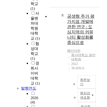
t
학교
해
n
혹
차
적
h
(1)
되
a
은
지
은
e
서
는
c
집
하
보
a
8
공생형 주거 평
울벤
결
o
합
고
다
r
가지표 개발에
처대
과
m
에
있
풍
c
관한 연구 : 도
학원
를
m
서
다
요
h
심지역의 커뮤
대학
초
u
일
.
로
i
니티 활성화를
래
n
체
교
(1)
그
운
t
중심으로
하
i
감
중
지
협
e
였
t
을
에
역
c
성대
웨이이린
다
y
느
서
사
t
학교
동서대학교 일반
.
s
끼
분
회
u
(1)
대학원
이
p
지
양
의
r
경
2022
에
a
못
공
구
e
희사
국내박사
반
c
하
동
현
r
이버
해
e
고
주
즉
e
대학
원문보
비
o
오
택
완
s
교
(1)
기
영
f
히
이
주
p
발행연도
(
리
t
려
7
군
e
목차검
B
체
h
고
백
의
c
2026
색조회
a
인
e
립
6
커
t
(4)
c
한
C
되
4
뮤
a
음성듣