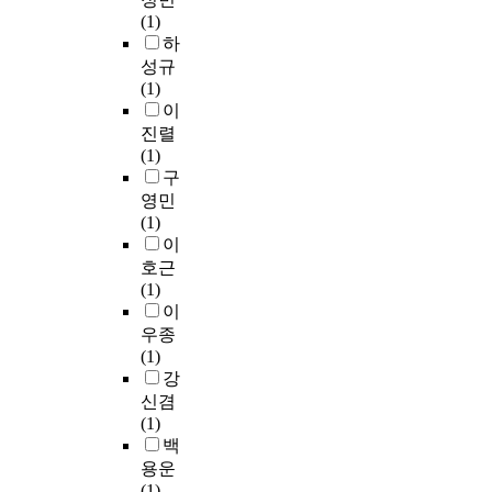
i
을
i
현
년
.
내
t
r
(1)
m
분
t
을
수
이
노
a
e
하
e
석
y
위
별
러
후
l
s
성규
,
함
s
한
현
한
건
i
e
(1)
f
으
p
방
황
점
축
z
n
이
o
로
a
법
을
은
물
a
t
진렬
r
서
c
으
보
이
의
t
i
(1)
t
국
e
로
면
주
비
i
n
구
o
민
a
도
6
제
율
o
g
영민
d
임
n
인
4
에
이
n
5
(1)
a
대
d
정
%
대
증
,
m
이
y
단
i
되
인
한
가
t
i
호근
'
지
s
고
4
연
하
h
l
(1)
s
의
c
있
백
구
고
e
l
이
l
커
u
다
6
가
,
c
i
우종
i
뮤
r
.
5
아
저
o
o
(1)
v
니
r
그
만
직
출
m
n
강
i
티
e
동
호
도
생
m
h
신겸
n
를
n
안
가
초
·
u
o
(1)
g
활
t
공
1
기
고
n
u
백
e
성
l
동
1
단
령
i
s
용운
n
화
y
체
년
계
화
t
e
(1)