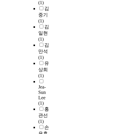
(1)
l
후
i
는
다
하
심
a
r
김
a
3
l
전
고
여
은
s
o
중기
n
년
l
무
볼
로
점
d
u
(1)
d
이
a
한
수
컬
점
e
g
김
u
상
g
실
있
거
더
f
h
일현
s
이
e
정
다
버
낙
i
t
(1)
e
지
V
이
.
넌
후
n
h
김
,
나
i
며
그
스
되
e
e
만석
p
커
t
,
러
,
고
d
m
(1)
o
뮤
a
있
므
지
,
a
a
유
p
니
l
다
로
역
도
s
s
상희
u
티
i
해
이
발
시
t
s
(1)
l
의
t
도
에
전
인
h
p
a
식
y
해
대
이
프
e
r
Jea-
t
을
C
결
한
론
라
a
o
Sun
i
관
e
책
연
,
의
r
d
Lee
o
찰
n
역
구
그
부
c
u
(1)
n
하
t
시
또
리
족
h
c
홍
m
기
e
경
한
고
으
i
t
관선
o
적
r
제
필
사
로
t
i
(1)
b
합
"
적
요
회
지
e
o
손
i
한
p
지
하
적
역
c
n
용훈