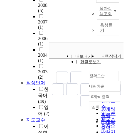
O
화
h
나
시
직
국
2008
i
l
목차검
V
(5)
되
i
고
행
(
내
t
i
색조회
I
어
s
있
령
I
에
y
c
2007
D
있
t
다
”
S
서
w
y
음성듣
(1)
-
는
h
.
제
S
는
e
f
기
1
것
e
특
2
)
급
l
r
2006
9
을
c
히
조
의
격
f
o
(1)
,
관
a
'
제
신
한
a
m
i
찰
s
공
1
설
도
r
t
2004
내보내기
내책장담기
t
할
e
동
5
은
시
e
h
(1)
한글로보기
h
수
o
체
호
국
화
c
e
a
있
f
'
및
내
가
u
1
2003
s
다
D
를
정확도순
“
에
진
l
9
(2)
b
.
o
기
초
서
행
작성언어
t
6
내림차순
r
따
b
반
고
처
됨
정확도
u
0
한
o
라
o
으
층
음
에
순
r
s
국어
10개씩 출력
내림차순
u
서
n
로
아
시
따
a
t
인기도
(49)
g
,
g
한
파
도
라
l
o
순
조회
영
10개씩
h
본
-
집
트
되
구
c
1
연도순
어
(2)
출력
t
연
g
단
초
었
도
e
9
제목순
지도교수
20개씩
i
구
u
생
고
으
심
n
9
저자순
이
출력
n
에
i
활
층
며
과
t
0
발행기
석현