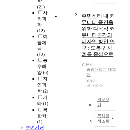
학
주
(21)
거
사
문
2
주민센터 내 커
회과
제
뮤니티 증진을
학
를
위한 다목적 커
(12)
해
뮤니티공간의
예
결
디자인 방안 연
술체
하
구 : 도봉구 사
육
기
례를 중심으로
(12)
위
농
해
김은진
건
수해
중앙대학교 대학
설
양
(6)
원
되
자
2020
기
연과
국내석사
시
학
(2)
작
기
원문보
한
타
(1)
기
공
복
공
T
합학
목차검
임
h
색조회
(1)
대
e
수여기관
주
m