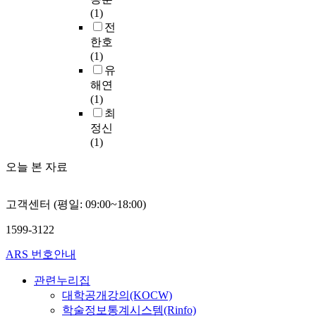
l
해
r
원
다
혁
커
t
o
(1)
i
비
o
에
고
신
뮤
u
f
전
t
타
j
그
할
이
니
r
a
한호
y
트
e
치
수
라
티
e
p
(1)
a
단
c
는
있
는
의
w
a
유
n
지
t
경
는
이
쇠
i
r
해연
d
와
.
우
데
론
퇴
t
t
(1)
p
국
T
가
,
적
가
h
m
최
e
민
h
대
지
렌
진
p
e
정신
o
임
e
부
금
즈
행
u
n
(1)
p
대
m
분
까
에
되
b
t
l
단
e
이
지
초
고
l
h
오늘 본 자료
e
지
t
었
의
점
있
i
o
'
를
h
다
연
을
다
c
u
s
선
o
.
구
맞
.
고객센터 (평일: 09:00~18:00)
n
s
d
정
d
그
는
추
이
e
e
1599-3122
e
하
o
러
주
어
러
s
s
m
여
f
나
로
사
한
s
a
ARS 번호안내
a
설
t
다
공
례
문
.
n
n
문
h
행
동
를
제
S
d
관련누리집
d
조
i
히
주
분
는
o
h
대학공개강의(KOCW)
f
사
s
도
택
석
지
,
o
학술정보통계시스템(Rinfo)
o
를
r
저
제
하
역