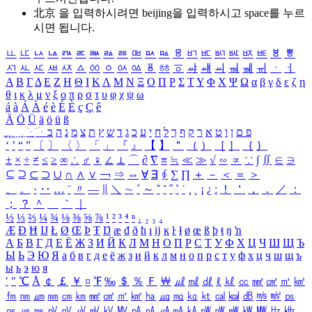
北京 을 입력하시려면
beijing
을 입력하시고 space를 누르
시면 됩니다.
ㅥ
ㅦ
ㅧ
ㅨ
ㅩ
ㅪ
ㅫ
ㅬ
ㅭ
ㅮ
ㅯ
ㅰ
ㅱ
ㅲ
ㅳ
ㅴ
ㅵ
ㅶ
ㅷ
ㅸ
ㅹ
ㅺ
ㅻ
ㅼ
ㅽ
ㅾ
ㅿ
ㆀ
ㆁ
ㆂ
ㆃ
ㆄ
ㆅ
ㆆ
ㆇ
ㆈ
ㆉ
ㆊ
ㆋ
ㆌ
ㆍ
ㆎ
Α
Β
Γ
Δ
Ε
Ζ
Η
Θ
Ι
Κ
Λ
Μ
Ν
Ξ
Ο
Π
Ρ
Σ
Τ
Υ
Φ
Χ
Ψ
Ω
α
β
γ
δ
ε
ζ
η
θ
ι
κ
λ
μ
ν
ξ
ο
π
ρ
σ
τ
υ
φ
χ
ψ
ω
á
à
Á
À
é
è
É
È
ç
Ç
ê
Ä
Ö
Ü
ä
ö
ü
ß
ְ
ֳ
ֲ
ֱ
ָ
ַ
ֵ
ֶ
ִ
ֹ
ּ
ֻ
ׂ
ׁ
ּ
ב
ה
נ
מ
צ
ת
ץ
ש
ד
ג
כ
ע
י
ח
ל
ך
ף
ק
ר
א
ט
ו
ן
ם
פ
‘
’
“
”
〔
〕
〈
〉
「
」
『
』
【
】
＂
（
）
［
］
｛
｝
±
×
÷
≠
≤
≥
∞
∴
♂
♀
∠
⊥
⌒
∂
∇
≡
≒
≪
≫
√
∽
∝
∵
∫
∬
∈
∋
⊆
⊇
⊂
⊃
∪
∩
∧
∨
￢
⇒
⇔
∀
∃
∮
∑
∏
＋
－
＜
＝
＞
、
。
·
‥
…
¨
〃
―
∥
＼
∼
´
～
ˇ
˘
˝
˚
˙
¸
˛
¡
¿
ː
！
＇
，
．
／
：
；
？
＾
＿
｀
｜
½
⅓
⅔
¼
¾
⅛
⅜
⅝
⅞
¹
²
³
⁴
ⁿ
₁
₂
₃
₄
Æ
Ð
Ħ
Ĳ
Ł
Ø
Œ
Þ
Ŧ
Ŋ
æ
đ
ð
ħ
ı
ĳ
ĸ
ŀ
ł
ø
œ
ß
þ
ŧ
ŋ
ŉ
А
Б
В
Г
Д
Е
Ё
Ж
З
И
Й
К
Л
М
Н
О
П
Р
С
Т
У
Ф
Х
Ц
Ч
Ш
Щ
Ъ
Ы
Ь
Э
Ю
Я
а
б
в
г
д
е
ё
ж
з
и
й
к
л
м
н
о
п
р
с
т
у
ф
х
ц
ч
ш
щ
ъ
ы
ь
э
ю
я
′
″
℃
Å
￠
￡
￥
¤
℉
‰
＄
％
Ｆ
￦
㎕
㎖
㎗
ℓ
㎘
㏄
㎣
㎤
㎥
㎦
㎙
㎚
㎛
㎜
㎝
㎞
㎟
㎠
㎡
㎢
㏊
㎍
㎎
㎏
㏏
㎈
㎉
㏈
㎧
㎨
㎰
㎱
㎲
㎳
㎴
㎵
㎶
㎷
㎸
㎹
㎀
㎁
㎂
㎃
㎄
㎺
㎻
㎽
㎾
㎿
㎐
㎑