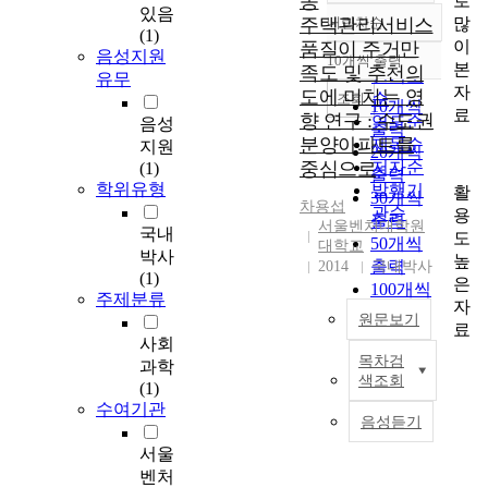
동
로
있음
많
주택관리서비스
내림차순
정확도
(1)
이
품질이 주거만
순
음성지원
10개씩 출력
내림차순
본
족도 및 추천의
인기도
유무
자
도에 미치는 영
순
조회
10개씩
료
향 연구 : 수도권
연도순
음성
출력
분양아파트를
제목순
지원
20개씩
중심으로
저자순
(1)
출력
학위유형
발행기
활
30개씩
차용섭
관순
용
출력
서울벤처대학원
국내
도
50개씩
대학교
박사
높
출력
2014
국내박사
(1)
은
100개씩
주제분류
자
출력
원문보기
료
사회
목차검
과학
논
색조회
(1)
문
수여기관
개
음성듣기
요
서울
우
벤처
리