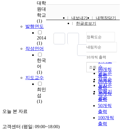
나
대학
라
원대
는
학교
내보내기
내책장담기
통
(1)
한글로보기
계
발행연도
에
정확도순
의
2014
(1)
하
내림차순
작성언어
면
정확도
주
순
10개씩 출력
내림차순
한국
택
인기도
의
어
순
조회
10개씩
2
(1)
연도순
출력
지도교수
/
제목순
20개씩
3
저자순
출력
이
최민
발행기
30개씩
상
섭
관순
출력
을
(1)
50개씩
공
오늘 본 자료
출력
동
100개씩
주
출력
택
고객센터 (평일: 09:00~18:00)