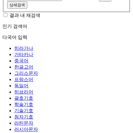
상세검색
결과 내 재검색
인기 검색어
다국어 입력
히라가나
가타카나
중국어
한글고어
그리스문자
프랑스어
독일어
히브리어
괄호기호
학술기호
기술기호
첨자기호
라틴문자
러시아문자