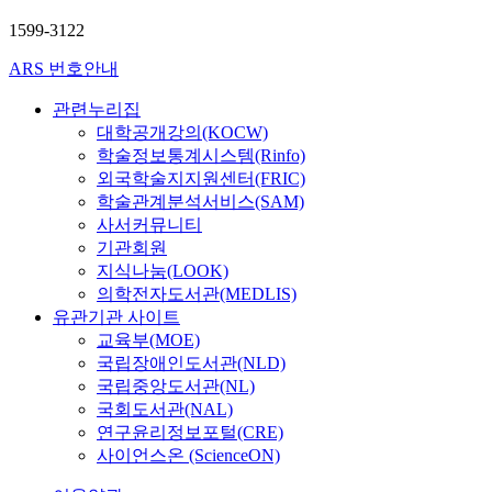
이
차
1599-3122
지
하
ARS 번호안내
고
관련누리집
있
대학공개강의(KOCW)
다
학술정보통계시스템(Rinfo)
.
그
외국학술지지원센터(FRIC)
중
학술관계분석서비스(SAM)
에
사서커뮤니티
서
기관회원
분
지식나눔(LOOK)
양
의학전자도서관(MEDLIS)
공
유관기관 사이트
동
교육부(MOE)
주
국립장애인도서관(NLD)
택
국립중앙도서관(NL)
이
국회도서관(NAL)
7
연구윤리정보포털(CRE)
백
사이언스온 (ScienceON)
6
4