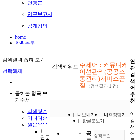
단행본
연구보고서
공개강의
home
학위논문
검색결과 좁혀 보기
연
주제어 : 커뮤니케
검색키워드
관
이션관리(공공소
선택해제
검
통관리)서비스품
색
질
(검색결과
1
건)
어
좁혀본 항목 보
추
기순서
천
검색량순
이
내보내기
내책장담기
가나다순
검
한글로보기
원문유무
색
1
공
어
정확도순
원문