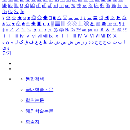
㎒
㎓
㎔
Ω
㏀
㏁
㎊
㎋
㎌
㏖
㏅
㎭
㎮
㎯
㏛
㎩
㎪
㎫
㎬
㏝
㏐
㏓
㏃
㏉
㏜
㏆
§
※
☆
★
○
●
◎
◇
◆
□
■
△
▽
→
←
↑
↓
↔
〓
◁
◀
▷
▶
♤
♠
♡
♥
♧
♣
⊙
◈
▣
◐
◑
▒
▤
▥
▨
▧
▦
▩
♨
☏
☎
☜
☞
¶
†
‡
↕
↗
↙
↖
↘
♭
♩
♪
♬
㉿
㈜
№
㏇
™
㏂
㏘
℡
＃
＆
＊
＠
ª
º
ⅰ
ⅱ
ⅲ
ⅳ
ⅴ
ⅵ
ⅶ
ⅷ
ⅸ
ⅹ
Ⅰ
Ⅱ
Ⅲ
Ⅳ
Ⅴ
Ⅵ
Ⅶ
Ⅷ
Ⅸ
Ⅹ
ا
ب
ت
ث
ج
ح
خ
د
ذ
ر
ز
س
ش
ص
ض
ط
ظ
ع
غ
ف
ق
ک
ل
م
ن
ه
و
ی
닫기
통합검색
국내학술논문
학위논문
해외학술논문
학술지