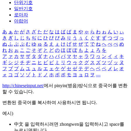
단위기호
일반기호
로마자
아랍어
あ
ぁ
か
が
さ
ざ
た
だ
な
は
ば
ぱ
ま
や
ゃ
ら
わ
ゎ
ん
い
ぃ
き
ぎ
し
じ
ち
ぢ
に
ひ
び
ぴ
み
り
う
ぅ
く
ぐ
す
ず
つ
づ
っ
ぬ
ふ
ぶ
ぷ
む
ゆ
ゅ
る
え
ぇ
け
げ
せ
ぜ
て
で
ね
へ
べ
ぺ
め
れ
お
ぉ
こ
ご
そ
ぞ
と
ど
の
ほ
ぼ
ぽ
も
よ
ょ
ろ
を
ア
ァ
カ
サ
ザ
タ
ダ
ナ
ハ
バ
パ
マ
ヤ
ャ
ラ
ワ
ヮ
ン
イ
ィ
キ
ギ
シ
ジ
チ
ヂ
ニ
ヒ
ビ
ピ
ミ
リ
ウ
ゥ
ク
グ
ス
ズ
ツ
ヅ
ッ
ヌ
フ
ブ
プ
ム
ユ
ュ
ル
エ
ェ
ケ
ゲ
セ
ゼ
テ
デ
ヘ
ベ
ペ
メ
レ
オ
ォ
コ
ゴ
ソ
ゾ
ト
ド
ノ
ホ
ボ
ポ
モ
ヨ
ョ
ロ
ヲ
―
http://chineseinput.net/
에서 pinyin(병음)방식으로 중국어를 변환
할 수 있습니다.
변환된 중국어를 복사하여 사용하시면 됩니다.
예시)
中文 을 입력하시려면
zhongwen
을 입력하시고 space를
누르시면됩니다.