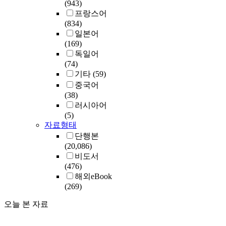
(943)
프랑스어
(834)
일본어
(169)
독일어
(74)
기타
(59)
중국어
(38)
러시아어
(5)
자료형태
단행본
(20,086)
비도서
(476)
해외eBook
(269)
오늘 본 자료