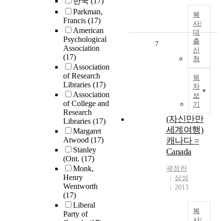
한국
(17)
Parkman,
복
Francis
(17)
사/
American
대
Psychological
출
7
Association
신
(17)
청
Association
of Research
목
Libraries
(17)
차
Association
보
of College and
기
Research
(자신만만
Libraries
(17)
세계여행)
Margaret
Atwood
(17)
캐나다 =
Stanley
Canada
(Ont.
(17)
Monk,
곽정란
Henry
삼성
Wentworth
2013
(17)
Liberal
복
Party of
사/