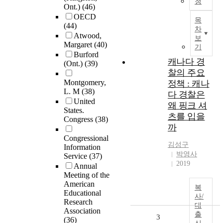
청
Ont.)
(46)
OECD
목
(44)
차
Atwood,
보
Margaret
(40)
기
Burford
캐나다 경
(Ont.)
(39)
찰의 주요
Montgomery,
정책 : 캐나
L. M
(38)
다 경찰은
United
왜 핑크 셔
States.
츠를 입을
Congress
(38)
까
Congressional
김성구
Information
박영사
Service
(37)
2019
Annual
Meeting of the
American
복
Educational
사/
Research
대
Association
출
3
(36)