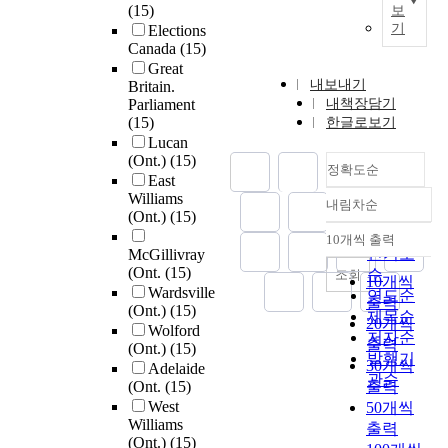
(15)
보
기
Elections
Canada
(15)
Great
내보내기
Britain.
Parliament
내책장담기
(15)
한글로보기
Lucan
(Ont.)
(15)
정확도순
East
Williams
내림차순
정확도
(Ont.)
(15)
순
10개씩 출력
내림차순
인기도
McGillivray
(Ont.
(15)
순
조회
10개씩
Wardsville
연도순
출력
(Ont.)
(15)
제목순
20개씩
Wolford
저자순
출력
(Ont.)
(15)
발행기
30개씩
Adelaide
관순
(Ont.
(15)
출력
West
50개씩
Williams
출력
(Ont.)
(15)