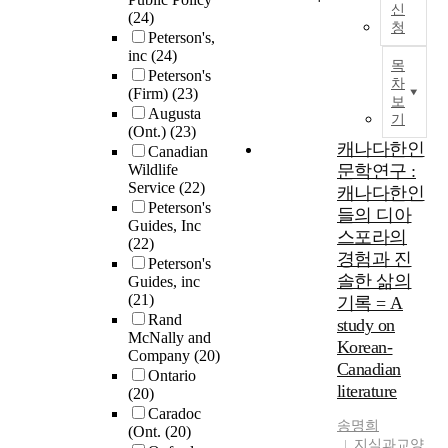
신
(24)
청
Peterson's,
inc
(24)
목
Peterson's
차
(Firm)
(23)
보
Augusta
기
(Ont.)
(23)
캐나다한인
Canadian
Wildlife
문학연구 :
Service
(22)
캐나다한인
Peterson's
들의 디아
Guides, Inc
스포라의
(22)
경험과 진
Peterson's
솔한 삶의
Guides, inc
(21)
기록 = A
Rand
study on
McNally and
Korean-
Company
(20)
Canadian
Ontario
literature
(20)
Caradoc
송명희
(Ont.
(20)
지식과교양