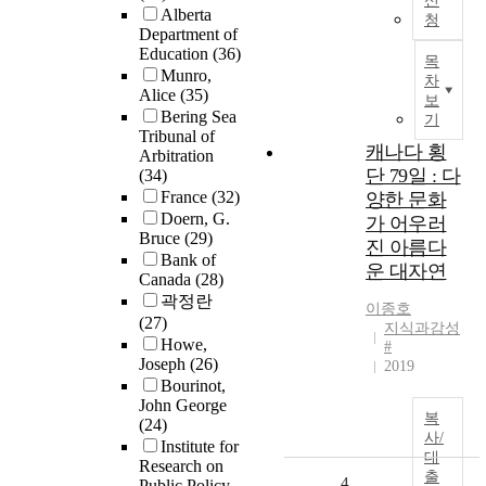
신
Alberta
청
Department of
Education
(36)
목
Munro,
차
Alice
(35)
보
Bering Sea
기
Tribunal of
캐나다 횡
Arbitration
단 79일 : 다
(34)
France
(32)
양한 문화
Doern, G.
가 어우러
Bruce
(29)
진 아름다
Bank of
운 대자연
Canada
(28)
곽정란
이종호
(27)
지식과감성
Howe,
#
Joseph
(26)
2019
Bourinot,
John George
복
(24)
사/
Institute for
대
Research on
출
4
Public Policy