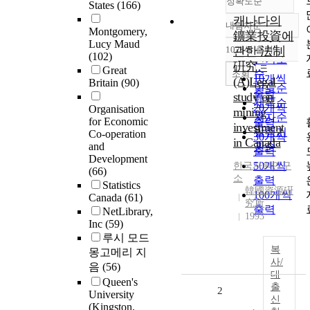
정확도순
States
(166)
캐나다의
내림차순
정확도
Montgomery,
鑛業投資에
Lucy Maud
순
10개씩 출력
관한 法制
내림차순
(102)
인기도
硏究 =
Great
순
조회
10개씩
(A)Legal
Britain
(90)
연도순
출력
study on
제목순
20개씩
Organisation
mining
저자순
for Economic
출력
investment
발행기
Co-operation
30개씩
in Canada
and
관순
출력
Development
50개씩
한국자원연구
(66)
소
출력
Statistics
韓國資源硏
100개씩
Canada
(61)
究所
출력
NetLibrary,
1993
Inc
(59)
루시 모드
복
몽고메리 지
사/
음
(56)
대
Queen's
출
2
University
신
(Kingston,