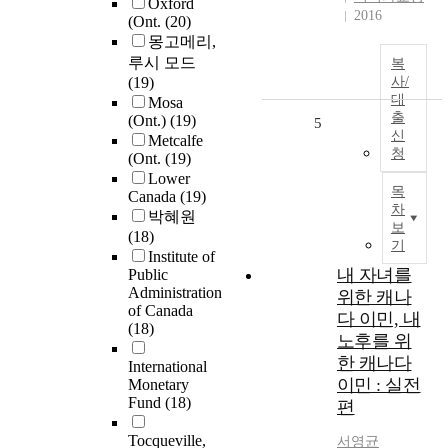
Oxford
2016
(Ont.
(20)
몽고메리,
루시 모드
복
(19)
사/
대
Mosa
출
(Ont.)
(19)
5
신
Metcalfe
청
(Ont.
(19)
Lower
목
Canada
(19)
차
박혜원
보
(18)
기
Institute of
내 자녀를
Public
Administration
위한 캐나
of Canada
다 이민, 내
(18)
노후를 위
한 캐나다
International
이민 : 실전
Monetary
Fund
(18)
편
Tocqueville,
서영균