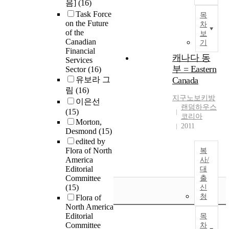
음]
(16)
Task Force
목
on the Future
차
of the
보
Canadian
기
Financial
캐나다 동
Services
부 = Eastern
Sector
(16)
유보라 그
Canada
림
(16)
지구노보키방
이은선
랜덤하우스
(15)
코리아
Morton,
2011
Desmond
(15)
edited by
Flora of North
복
America
사/
Editorial
대
Committee
출
(15)
신
청
Flora of
North America
Editorial
목
Committee
차