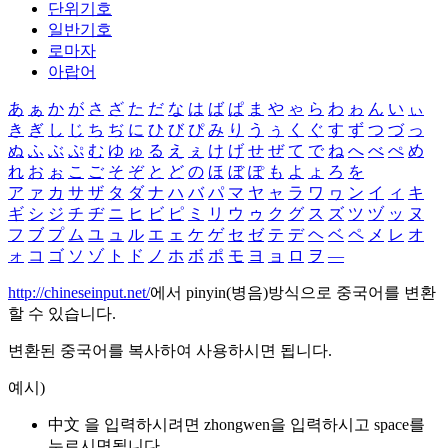
단위기호
일반기호
로마자
아랍어
あ
ぁ
か
が
さ
ざ
た
だ
な
は
ば
ぱ
ま
や
ゃ
ら
わ
ゎ
ん
い
ぃ
き
ぎ
し
じ
ち
ぢ
に
ひ
び
ぴ
み
り
う
ぅ
く
ぐ
す
ず
つ
づ
っ
ぬ
ふ
ぶ
ぷ
む
ゆ
ゅ
る
え
ぇ
け
げ
せ
ぜ
て
で
ね
へ
べ
ぺ
め
れ
お
ぉ
こ
ご
そ
ぞ
と
ど
の
ほ
ぼ
ぽ
も
よ
ょ
ろ
を
ア
ァ
カ
サ
ザ
タ
ダ
ナ
ハ
バ
パ
マ
ヤ
ャ
ラ
ワ
ヮ
ン
イ
ィ
キ
ギ
シ
ジ
チ
ヂ
ニ
ヒ
ビ
ピ
ミ
リ
ウ
ゥ
ク
グ
ス
ズ
ツ
ヅ
ッ
ヌ
フ
ブ
プ
ム
ユ
ュ
ル
エ
ェ
ケ
ゲ
セ
ゼ
テ
デ
ヘ
ベ
ペ
メ
レ
オ
ォ
コ
ゴ
ソ
ゾ
ト
ド
ノ
ホ
ボ
ポ
モ
ヨ
ョ
ロ
ヲ
―
http://chineseinput.net/
에서 pinyin(병음)방식으로 중국어를 변환
할 수 있습니다.
변환된 중국어를 복사하여 사용하시면 됩니다.
예시)
中文 을 입력하시려면
zhongwen
을 입력하시고 space를
누르시면됩니다.