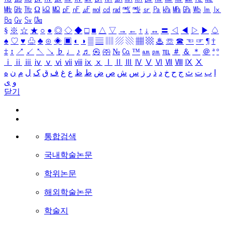
㎒
㎓
㎔
Ω
㏀
㏁
㎊
㎋
㎌
㏖
㏅
㎭
㎮
㎯
㏛
㎩
㎪
㎫
㎬
㏝
㏐
㏓
㏃
㏉
㏜
㏆
§
※
☆
★
○
●
◎
◇
◆
□
■
△
▽
→
←
↑
↓
↔
〓
◁
◀
▷
▶
♤
♠
♡
♥
♧
♣
⊙
◈
▣
◐
◑
▒
▤
▥
▨
▧
▦
▩
♨
☏
☎
☜
☞
¶
†
‡
↕
↗
↙
↖
↘
♭
♩
♪
♬
㉿
㈜
№
㏇
™
㏂
㏘
℡
＃
＆
＊
＠
ª
º
ⅰ
ⅱ
ⅲ
ⅳ
ⅴ
ⅵ
ⅶ
ⅷ
ⅸ
ⅹ
Ⅰ
Ⅱ
Ⅲ
Ⅳ
Ⅴ
Ⅵ
Ⅶ
Ⅷ
Ⅸ
Ⅹ
ا
ب
ت
ث
ج
ح
خ
د
ذ
ر
ز
س
ش
ص
ض
ط
ظ
ع
غ
ف
ق
ک
ل
م
ن
ه
و
ی
닫기
통합검색
국내학술논문
학위논문
해외학술논문
학술지