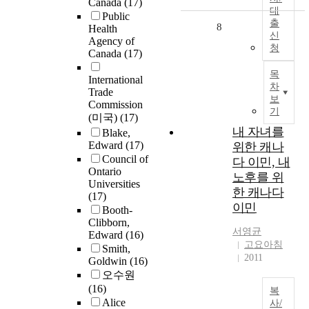
Canada
(17)
대
Public
출
8
Health
신
Agency of
청
Canada
(17)
목
International
차
Trade
보
Commission
기
(미국)
(17)
내 자녀를
Blake,
Edward
(17)
위한 캐나
Council of
다 이민, 내
Ontario
노후를 위
Universities
한 캐나다
(17)
이민
Booth-
Clibborn,
서영균
Edward
(16)
고요아침
Smith,
2011
Goldwin
(16)
오수원
(16)
복
Alice
사/