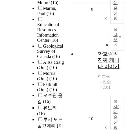
Munro
(16)
대
Martin,
출
9
Paul
(16)
신
청
Educational
Resources
목
Information
차
Center
(16)
보
기
Geological
Survey of
한호림의
Canada
(16)
진짜 캐나
Ailsa Craig
다 이야기
(Ont.)
(16)
Morris
한호림
(Ont.)
(16)
리수
Parkhill
2011
(Ont.)
(16)
오수원 옮
김
(16)
복
사/
유보라
대
(16)
출
10
루시 모드
신
몽고메리 [지
청