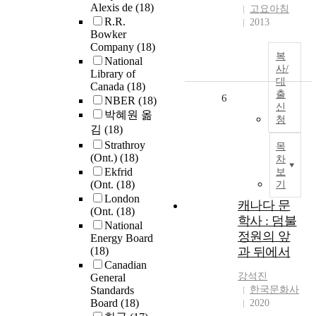
Alexis de
(18)
고요아침
R.R.
2013
Bowker
Company
(18)
복
National
사/
Library of
대
Canada
(18)
출
6
NBER
(18)
신
박혜원 옮
청
김
(18)
Strathroy
목
(Ont.)
(18)
차
Ekfrid
보
(Ont.
(18)
기
London
캐나다 문
(Ont.
(18)
학사 : 덤불
National
정원의 앞
Energy Board
(18)
과 뒤에서
Canadian
강석진
General
Standards
한국문화사
Board
(18)
2020