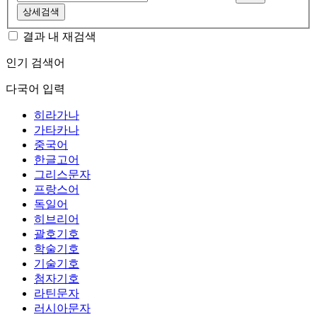
상세검색
결과 내 재검색
인기 검색어
다국어 입력
히라가나
가타카나
중국어
한글고어
그리스문자
프랑스어
독일어
히브리어
괄호기호
학술기호
기술기호
첨자기호
라틴문자
러시아문자