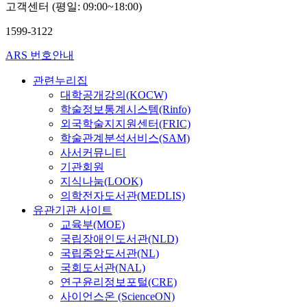
고객센터 (평일: 09:00~18:00)
1599-3122
ARS 번호안내
관련누리집
대학공개강의(KOCW)
학술정보통계시스템(Rinfo)
외국학술지지원센터(FRIC)
학술관계분석서비스(SAM)
사서커뮤니티
기관회원
지식나눔(LOOK)
의학전자도서관(MEDLIS)
유관기관 사이트
교육부(MOE)
국립장애인도서관(NLD)
국립중앙도서관(NL)
국회도서관(NAL)
연구윤리정보포털(CRE)
사이언스온 (ScienceON)