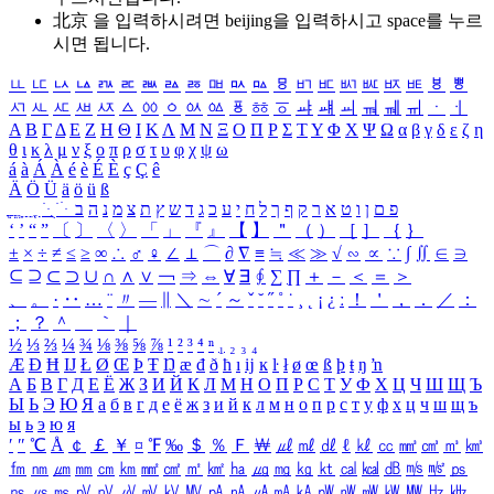
北京 을 입력하시려면
beijing
을 입력하시고 space를 누르
시면 됩니다.
ㅥ
ㅦ
ㅧ
ㅨ
ㅩ
ㅪ
ㅫ
ㅬ
ㅭ
ㅮ
ㅯ
ㅰ
ㅱ
ㅲ
ㅳ
ㅴ
ㅵ
ㅶ
ㅷ
ㅸ
ㅹ
ㅺ
ㅻ
ㅼ
ㅽ
ㅾ
ㅿ
ㆀ
ㆁ
ㆂ
ㆃ
ㆄ
ㆅ
ㆆ
ㆇ
ㆈ
ㆉ
ㆊ
ㆋ
ㆌ
ㆍ
ㆎ
Α
Β
Γ
Δ
Ε
Ζ
Η
Θ
Ι
Κ
Λ
Μ
Ν
Ξ
Ο
Π
Ρ
Σ
Τ
Υ
Φ
Χ
Ψ
Ω
α
β
γ
δ
ε
ζ
η
θ
ι
κ
λ
μ
ν
ξ
ο
π
ρ
σ
τ
υ
φ
χ
ψ
ω
á
à
Á
À
é
è
É
È
ç
Ç
ê
Ä
Ö
Ü
ä
ö
ü
ß
ְ
ֳ
ֲ
ֱ
ָ
ַ
ֵ
ֶ
ִ
ֹ
ּ
ֻ
ׂ
ׁ
ּ
ב
ה
נ
מ
צ
ת
ץ
ש
ד
ג
כ
ע
י
ח
ל
ך
ף
ק
ר
א
ט
ו
ן
ם
פ
‘
’
“
”
〔
〕
〈
〉
「
」
『
』
【
】
＂
（
）
［
］
｛
｝
±
×
÷
≠
≤
≥
∞
∴
♂
♀
∠
⊥
⌒
∂
∇
≡
≒
≪
≫
√
∽
∝
∵
∫
∬
∈
∋
⊆
⊇
⊂
⊃
∪
∩
∧
∨
￢
⇒
⇔
∀
∃
∮
∑
∏
＋
－
＜
＝
＞
、
。
·
‥
…
¨
〃
―
∥
＼
∼
´
～
ˇ
˘
˝
˚
˙
¸
˛
¡
¿
ː
！
＇
，
．
／
：
；
？
＾
＿
｀
｜
½
⅓
⅔
¼
¾
⅛
⅜
⅝
⅞
¹
²
³
⁴
ⁿ
₁
₂
₃
₄
Æ
Ð
Ħ
Ĳ
Ł
Ø
Œ
Þ
Ŧ
Ŋ
æ
đ
ð
ħ
ı
ĳ
ĸ
ŀ
ł
ø
œ
ß
þ
ŧ
ŋ
ŉ
А
Б
В
Г
Д
Е
Ё
Ж
З
И
Й
К
Л
М
Н
О
П
Р
С
Т
У
Ф
Х
Ц
Ч
Ш
Щ
Ъ
Ы
Ь
Э
Ю
Я
а
б
в
г
д
е
ё
ж
з
и
й
к
л
м
н
о
п
р
с
т
у
ф
х
ц
ч
ш
щ
ъ
ы
ь
э
ю
я
′
″
℃
Å
￠
￡
￥
¤
℉
‰
＄
％
Ｆ
￦
㎕
㎖
㎗
ℓ
㎘
㏄
㎣
㎤
㎥
㎦
㎙
㎚
㎛
㎜
㎝
㎞
㎟
㎠
㎡
㎢
㏊
㎍
㎎
㎏
㏏
㎈
㎉
㏈
㎧
㎨
㎰
㎱
㎲
㎳
㎴
㎵
㎶
㎷
㎸
㎹
㎀
㎁
㎂
㎃
㎄
㎺
㎻
㎽
㎾
㎿
㎐
㎑