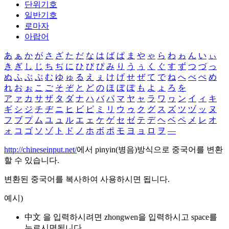
단위기호
일반기호
로마자
아랍어
あ
ぁ
か
が
さ
ざ
た
だ
な
は
ば
ぱ
ま
や
ゃ
ら
わ
ゎ
ん
い
ぃ
き
ぎ
し
じ
ち
ぢ
に
ひ
び
ぴ
み
り
う
ぅ
く
ぐ
す
ず
つ
づ
っ
ぬ
ふ
ぶ
ぷ
む
ゆ
ゅ
る
え
ぇ
け
げ
せ
ぜ
て
で
ね
へ
べ
ぺ
め
れ
お
ぉ
こ
ご
そ
ぞ
と
ど
の
ほ
ぼ
ぽ
も
よ
ょ
ろ
を
ア
ァ
カ
サ
ザ
タ
ダ
ナ
ハ
バ
パ
マ
ヤ
ャ
ラ
ワ
ヮ
ン
イ
ィ
キ
ギ
シ
ジ
チ
ヂ
ニ
ヒ
ビ
ピ
ミ
リ
ウ
ゥ
ク
グ
ス
ズ
ツ
ヅ
ッ
ヌ
フ
ブ
プ
ム
ユ
ュ
ル
エ
ェ
ケ
ゲ
セ
ゼ
テ
デ
ヘ
ベ
ペ
メ
レ
オ
ォ
コ
ゴ
ソ
ゾ
ト
ド
ノ
ホ
ボ
ポ
モ
ヨ
ョ
ロ
ヲ
―
http://chineseinput.net/
에서 pinyin(병음)방식으로 중국어를 변환
할 수 있습니다.
변환된 중국어를 복사하여 사용하시면 됩니다.
예시)
中文 을 입력하시려면
zhongwen
을 입력하시고 space를
누르시면됩니다.