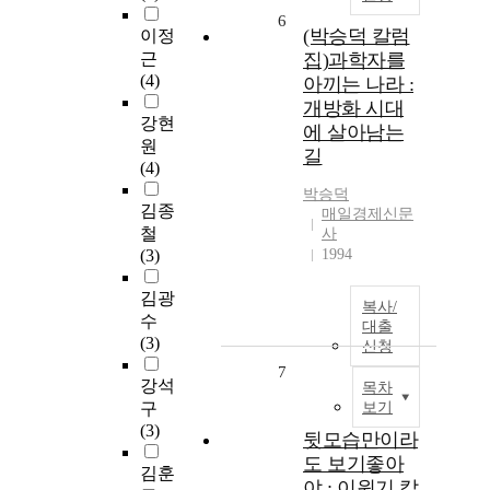
6
(박승덕 칼럼
이정
근
집)과학자를
(4)
아끼는 나라 :
개방화 시대
강현
에 살아남는
원
길
(4)
박승덕
김종
매일경제신문
철
사
(3)
1994
김광
복사/
수
대출
(3)
신청
7
강석
목차
구
보기
(3)
뒷모습만이라
도 보기좋아
김훈
야 : 이원기 칼