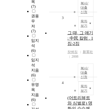
옥
복사/
(7)
대출
신청
권용
3
우
목차
보기
저
(7)
그 때, 그 얘기
: 中民 칼럼 . 1
임지
집-2집
석
(6)
장병집
新英社
2008
임지
석
복사/
지음
대출
(6)
신청
4
유영
목차
옥
보기
지음
(어트리뷰트
(6)
와 심벌로) 명
화의 수수께