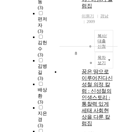
동
럼집
(3)
이원기
경남
편저
2009
자
(3)
복사/
대출
김헌
신청
수
8
(3)
목차
보기
김병
꿈은 땀으로
길
이루어진다신
(3)
성철 의정 칼
배상
럼 : 신성철의
환
인생스토리 :
(3)
통찰력 있게
세태 사회현
지은
상을 다룬 칼
경
럼집
(3)