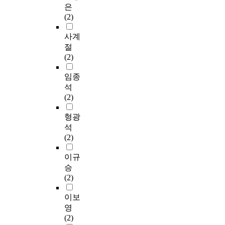
은
(2)
사계
절
(2)
임종
석
(2)
형광
석
(2)
이규
승
(2)
이보
영
(2)