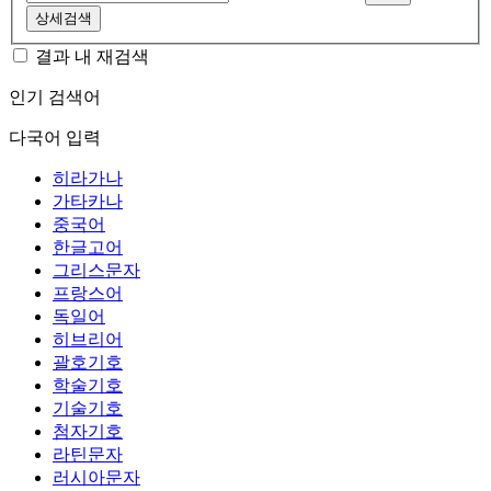
상세검색
결과 내 재검색
인기 검색어
다국어 입력
히라가나
가타카나
중국어
한글고어
그리스문자
프랑스어
독일어
히브리어
괄호기호
학술기호
기술기호
첨자기호
라틴문자
러시아문자