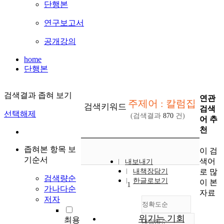
단행본
연구보고서
공개강의
home
단행본
검색결과 좁혀 보기
연관
주제어 : 칼럼집
검색키워드
검색
선택해제
(검색결과
870
건)
어 추
천
좁혀본 항목 보
이 검
기순서
색어
내보내기
로 많
내책장담기
검색량순
한글로보기
이 본
1
가나다순
자료
저자
정확도순
위기는 기회
최용
내림차순