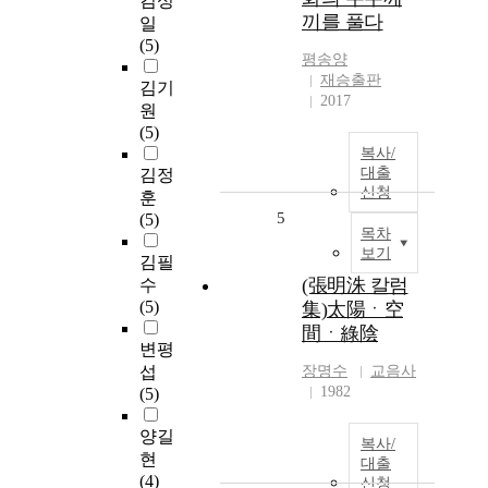
김성
끼를 풀다
일
(5)
평송양
재승출판
김기
2017
원
(5)
복사/
대출
김정
신청
훈
5
(5)
목차
보기
김필
(張明洙 칼럼
수
(5)
集)太陽ㆍ空
間ㆍ綠陰
변평
섭
장명수
교음사
1982
(5)
양길
복사/
현
대출
(4)
신청