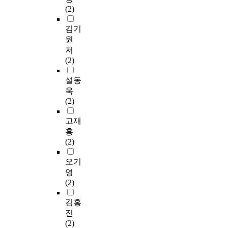
(2)
김기
원
저
(2)
설동
욱
(2)
고재
홍
(2)
오기
영
(2)
김홍
진
(2)