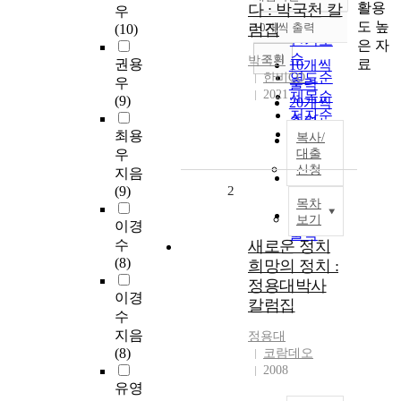
정확도
활용
다 : 박국천 칼
우
순
도 높
럼집
10개씩 출력
(10)
내림차순
인기도
은 자
순
조회
박국천
료
권용
10개씩
연도순
한비CO
우
출력
2021
제목순
(9)
20개씩
저자순
출력
발행기
최용
복사/
30개씩
관순
우
대출
출력
신청
지음
50개씩
(9)
2
출력
목차
100개씩
보기
이경
출력
수
새로운 정치
(8)
희망의 정치 :
정용대박사
이경
칼럼집
수
지음
정용대
(8)
코람데오
2008
유영