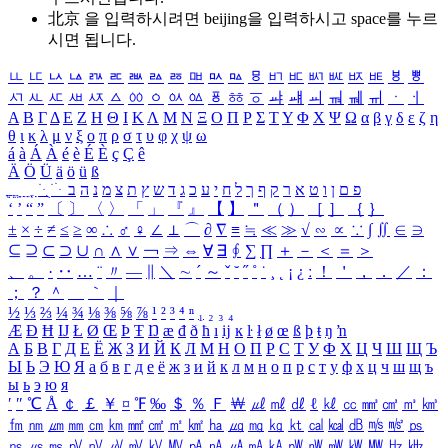
北京 을 입력하시려면
beijing
을 입력하시고 space를 누르
시면 됩니다.
ㅥ
ㅦ
ㅧ
ㅨ
ㅩ
ㅪ
ㅫ
ㅬ
ㅭ
ㅮ
ㅯ
ㅰ
ㅱ
ㅲ
ㅳ
ㅴ
ㅵ
ㅶ
ㅷ
ㅸ
ㅹ
ㅺ
ㅻ
ㅼ
ㅽ
ㅾ
ㅿ
ㆀ
ㆁ
ㆂ
ㆃ
ㆄ
ㆅ
ㆆ
ㆇ
ㆈ
ㆉ
ㆊ
ㆋ
ㆌ
ㆍ
ㆎ
Α
Β
Γ
Δ
Ε
Ζ
Η
Θ
Ι
Κ
Λ
Μ
Ν
Ξ
Ο
Π
Ρ
Σ
Τ
Υ
Φ
Χ
Ψ
Ω
α
β
γ
δ
ε
ζ
η
θ
ι
κ
λ
μ
ν
ξ
ο
π
ρ
σ
τ
υ
φ
χ
ψ
ω
á
à
Á
À
é
è
É
È
ç
Ç
ê
Ä
Ö
Ü
ä
ö
ü
ß
ְ
ֳ
ֲ
ֱ
ָ
ַ
ֵ
ֶ
ִ
ֹ
ּ
ֻ
ׂ
ׁ
ּ
ב
ה
נ
מ
צ
ת
ץ
ש
ד
ג
כ
ע
י
ח
ל
ך
ף
ק
ר
א
ט
ו
ן
ם
פ
‘
’
“
”
〔
〕
〈
〉
「
」
『
』
【
】
＂
（
）
［
］
｛
｝
±
×
÷
≠
≤
≥
∞
∴
♂
♀
∠
⊥
⌒
∂
∇
≡
≒
≪
≫
√
∽
∝
∵
∫
∬
∈
∋
⊆
⊇
⊂
⊃
∪
∩
∧
∨
￢
⇒
⇔
∀
∃
∮
∑
∏
＋
－
＜
＝
＞
、
。
·
‥
…
¨
〃
―
∥
＼
∼
´
～
ˇ
˘
˝
˚
˙
¸
˛
¡
¿
ː
！
＇
，
．
／
：
；
？
＾
＿
｀
｜
½
⅓
⅔
¼
¾
⅛
⅜
⅝
⅞
¹
²
³
⁴
ⁿ
₁
₂
₃
₄
Æ
Ð
Ħ
Ĳ
Ł
Ø
Œ
Þ
Ŧ
Ŋ
æ
đ
ð
ħ
ı
ĳ
ĸ
ŀ
ł
ø
œ
ß
þ
ŧ
ŋ
ŉ
А
Б
В
Г
Д
Е
Ё
Ж
З
И
Й
К
Л
М
Н
О
П
Р
С
Т
У
Ф
Х
Ц
Ч
Ш
Щ
Ъ
Ы
Ь
Э
Ю
Я
а
б
в
г
д
е
ё
ж
з
и
й
к
л
м
н
о
п
р
с
т
у
ф
х
ц
ч
ш
щ
ъ
ы
ь
э
ю
я
′
″
℃
Å
￠
￡
￥
¤
℉
‰
＄
％
Ｆ
￦
㎕
㎖
㎗
ℓ
㎘
㏄
㎣
㎤
㎥
㎦
㎙
㎚
㎛
㎜
㎝
㎞
㎟
㎠
㎡
㎢
㏊
㎍
㎎
㎏
㏏
㎈
㎉
㏈
㎧
㎨
㎰
㎱
㎲
㎳
㎴
㎵
㎶
㎷
㎸
㎹
㎀
㎁
㎂
㎃
㎄
㎺
㎻
㎽
㎾
㎿
㎐
㎑