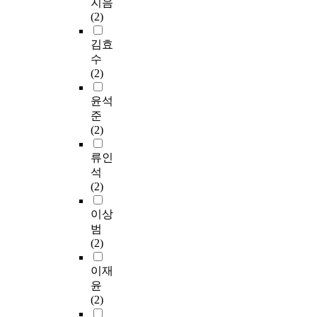
지음
(2)
김효
수
(2)
윤석
준
(2)
류인
석
(2)
이상
범
(2)
이재
윤
(2)