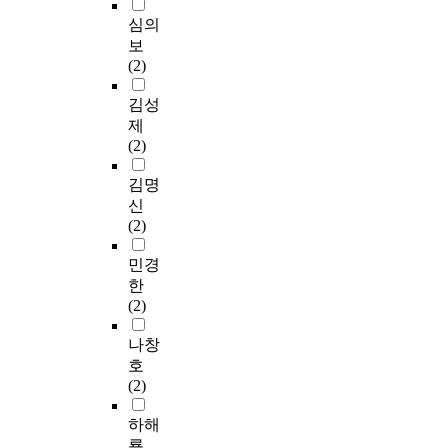
심의
보
(2)
김성
제
(2)
김명
신
(2)
민경
한
(2)
나창
호
(2)
하해
룡