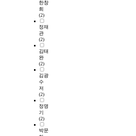
한창
희
(2)
정재
관
(2)
김태
완
(2)
김광
수
저
(2)
정명
기
(2)
박문