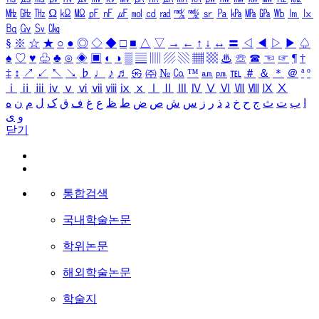
㎒
㎓
㎔
Ω
㏀
㏁
㎊
㎋
㎌
㏖
㏅
㎭
㎮
㎯
㏛
㎩
㎪
㎫
㎬
㏝
㏐
㏓
㏃
㏉
㏜
㏆
§
※
☆
★
○
●
◎
◇
◆
□
■
△
▽
→
←
↑
↓
↔
〓
◁
◀
▷
▶
♤
♠
♡
♥
♧
♣
⊙
◈
▣
◐
◑
▒
▤
▥
▨
▧
▦
▩
♨
☏
☎
☜
☞
¶
†
‡
↕
↗
↙
↖
↘
♭
♩
♪
♬
㉿
㈜
№
㏇
™
㏂
㏘
℡
＃
＆
＊
＠
ª
º
ⅰ
ⅱ
ⅲ
ⅳ
ⅴ
ⅵ
ⅶ
ⅷ
ⅸ
ⅹ
Ⅰ
Ⅱ
Ⅲ
Ⅳ
Ⅴ
Ⅵ
Ⅶ
Ⅷ
Ⅸ
Ⅹ
ا
ب
ت
ث
ج
ح
خ
د
ذ
ر
ز
س
ش
ص
ض
ط
ظ
ع
غ
ف
ق
ک
ل
م
ن
ه
و
ی
닫기
통합검색
국내학술논문
학위논문
해외학술논문
학술지