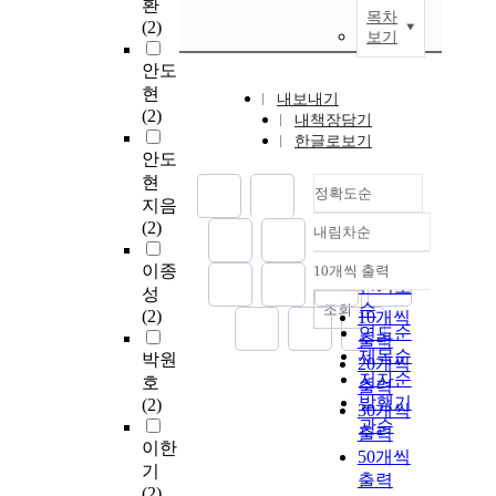
환
목차
(2)
보기
안도
현
내보내기
(2)
내책장담기
한글로보기
안도
현
정확도순
지음
(2)
내림차순
정확도
순
이종
10개씩 출력
내림차순
인기도
성
순
조회
(2)
10개씩
연도순
출력
제목순
박원
20개씩
저자순
호
출력
발행기
(2)
30개씩
관순
출력
이한
50개씩
기
출력
(2)