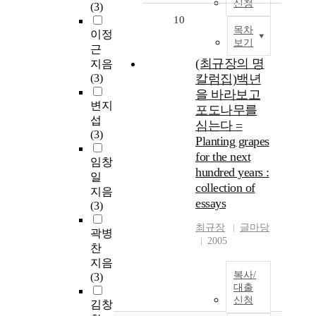
신청
(3)
10
목차
이정
보기
근
(최규장의 명
지음
(3)
칼럼집)백년
을 바라보고
변지
포도나무를
섭
심는다 =
(3)
Planting grapes
for the next
임창
hundred years :
일
collection of
지음
essays
(3)
최규장
글마당
곽병
2005
찬
지음
복사/
(3)
대출
신청
김창