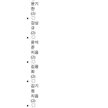
윤기
한
(2)
강상
규
(2)
윤석
준
지음
(2)
김용
희
(2)
김기
원
지음
(2)