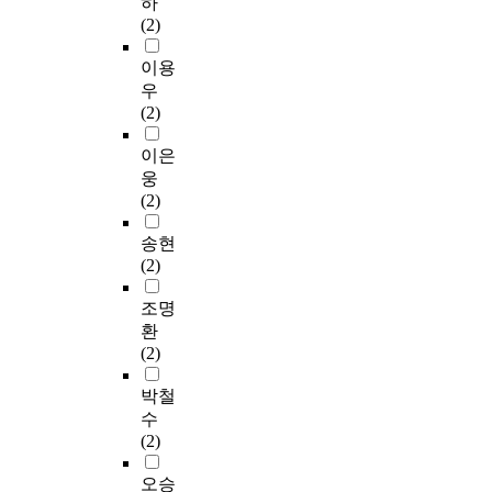
하
(2)
이용
우
(2)
이은
웅
(2)
송현
(2)
조명
환
(2)
박철
수
(2)
오승