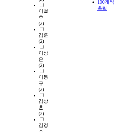
100개씩
출력
이철
호
(2)
김훈
(2)
이상
은
(2)
이동
규
(2)
김상
훈
(2)
김경
수