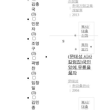
신성철
김충
한국기업교육
국
개발원
(3)
2013
민문
복사/
자
대출
(3)
신청
9
조영
목차
구
보기
(3)
(문태성 시사
칼럼집)국민
곽병
앞에 무릎을
찬
꿇자
(3)
문태성
임창
한강출판사
일
2004
(3)
김민
복사/
대출
종