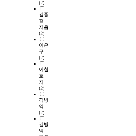
(2)
김종
철
지음
(2)
이은
구
(2)
이철
호
저
(2)
김병
익
(2)
김병
익