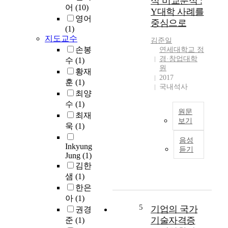
식 비교분석 :
일
어
(10)
Y대학 사례를
을
영어
이
중심으로
(1)
용
지도교수
김준일
한
손봉
연세대학교 정
인
경·창업대학
수
(1)
터
원
황재
넷
2017
훈
(1)
이
국내석사
활
최양
성
수
(1)
원문
화
최재
보기
됨
욱
(1)
으
I
음성
로
n
Inkyung
듣기
서
t
Jung
(1)
다
h
김한
양
e
샘
(1)
한
R
한은
S
e
아
(1)
N
p
5
기업의 국가
권경
S
u
기술자격증
준
(1)
(
b