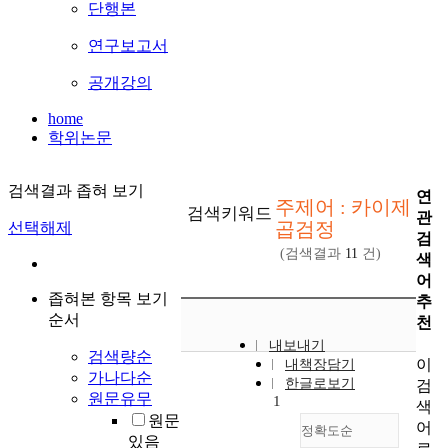
단행본
연구보고서
공개강의
home
학위논문
검색결과 좁혀 보기
연
주제어 : 카이제
검색키워드
관
곱검정
선택해제
검
(검색결과
11
건)
색
어
좁혀본 항목 보기
추
순서
천
내보내기
검색량순
이
내책장담기
가나다순
한글로보기
검
원문유무
1
색
원문
어
정확도순
있음