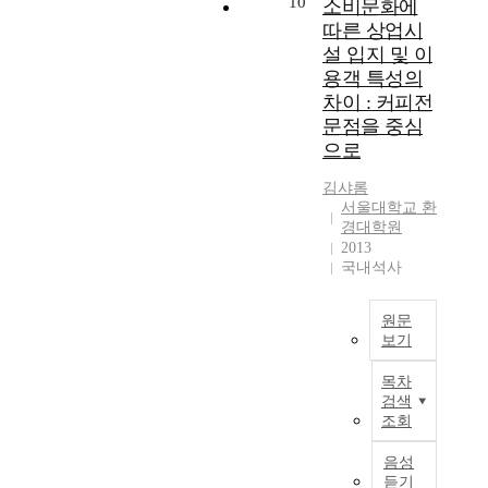
10
소비문화에
에
n
과
하
강
l
따른 상업시
실
e
그
는
건
Q
설 입지 및 이
증
m
결
문
강
u
용객 특성의
적
p
과
법
과
a
차이 : 커피전
으
l
를
적
비
l
로
문점을 중심
o
비
기
만
i
어
y
교
으로
제
간
f
떻
m
하
에
의
i
김샤롬
게
e
여
불
연
c
서울대학교 환
영
n
,
과
관
a
경대학원
향
t
궁
하
성
t
2013
을
h
극
다
을
i
국내석사
미
a
적
는
확
o
치
s
으
,
인
n
고
원문
b
로
이
하
s
보기
있
e
건
른
고
A
는
e
설
바
자
산
c
목차
지
n
현
,
,
업
t
검색
에
l
장
‘
구
화
.
조회
관
i
작
텅
강
시
C
하
s
업
빈
건
대
u
음성
여
t
자
접
강
에
r
듣기