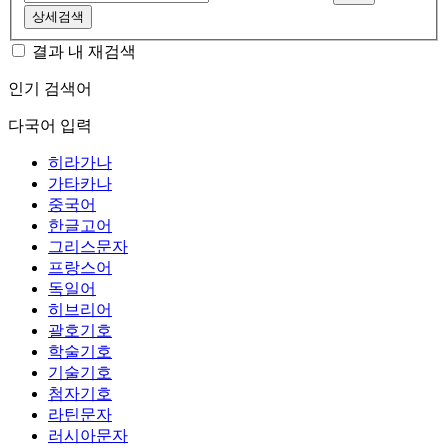
상세검색
결과 내 재검색
인기 검색어
다국어 입력
히라가나
가타카나
중국어
한글고어
그리스문자
프랑스어
독일어
히브리어
괄호기호
학술기호
기술기호
첨자기호
라틴문자
러시아문자