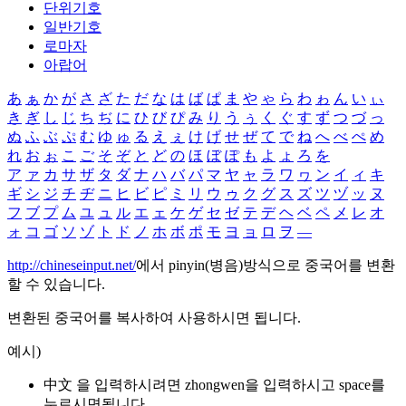
단위기호
일반기호
로마자
아랍어
あ
ぁ
か
が
さ
ざ
た
だ
な
は
ば
ぱ
ま
や
ゃ
ら
わ
ゎ
ん
い
ぃ
き
ぎ
し
じ
ち
ぢ
に
ひ
び
ぴ
み
り
う
ぅ
く
ぐ
す
ず
つ
づ
っ
ぬ
ふ
ぶ
ぷ
む
ゆ
ゅ
る
え
ぇ
け
げ
せ
ぜ
て
で
ね
へ
べ
ぺ
め
れ
お
ぉ
こ
ご
そ
ぞ
と
ど
の
ほ
ぼ
ぽ
も
よ
ょ
ろ
を
ア
ァ
カ
サ
ザ
タ
ダ
ナ
ハ
バ
パ
マ
ヤ
ャ
ラ
ワ
ヮ
ン
イ
ィ
キ
ギ
シ
ジ
チ
ヂ
ニ
ヒ
ビ
ピ
ミ
リ
ウ
ゥ
ク
グ
ス
ズ
ツ
ヅ
ッ
ヌ
フ
ブ
プ
ム
ユ
ュ
ル
エ
ェ
ケ
ゲ
セ
ゼ
テ
デ
ヘ
ベ
ペ
メ
レ
オ
ォ
コ
ゴ
ソ
ゾ
ト
ド
ノ
ホ
ボ
ポ
モ
ヨ
ョ
ロ
ヲ
―
http://chineseinput.net/
에서 pinyin(병음)방식으로 중국어를 변환
할 수 있습니다.
변환된 중국어를 복사하여 사용하시면 됩니다.
예시)
中文 을 입력하시려면
zhongwen
을 입력하시고 space를
누르시면됩니다.