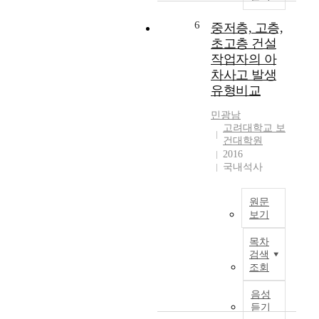
활
m
i
발
p
o
6
중저층, 고층,
하
l
n
초고층 건설
게
o
a
작업자의 아
사
y
l
차사고 발생
용
m
T
유형비교
되
e
e
기
n
c
민광남
시
t
h
고려대학교 보
작
r
n
건대학원
하
a
i
2016
였
t
c
국내석사
다
e
a
.
u
l
원문
특
s
Q
보기
히
e
u
,
d
목
a
목차
S
t
적
l
검색
N
o
:
i
조회
S
b
본
f
는
e
연
i
음성
정
7
구
c
듣기
치
~
는