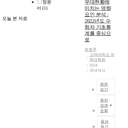
우대현황에
정윤
S
l
서
(1)
미치는 영향
o
i
요인 분석 :
c
c
오늘 본 자료
2022년도 수
i
o
험자 기초통
a
f
l
계를 중심으
K
n
o
로
e
r
t
최호준
e
고려대학교 정
w
a
책대학원
o
,
2024
r
t
국내석사
k
h
s
e
e
y
원문
r
보기
o
v
u
T
목차
i
t
h
검색
c
h
e
조회
e
u
N
)
n
a
음성
가
e
t
듣기