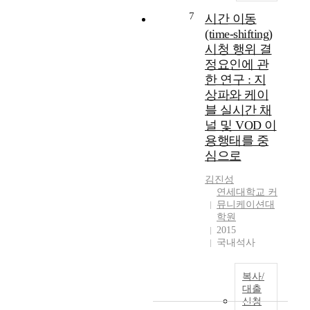
a
・
8
건
7
t
시간 이동
사
%
설
i
(time-shifting)
회
u
현
o
시청 행위 결
적
n
장
n
정요인에 관
소
t
작
S
한 연구 : 지
통
i
업
y
상파와 케이
의
l
자
s
블 실시간 채
도
2
들
t
구
널 및 VOD 이
0
의
e
로
1
아
용행태를 중
m
서
3
차
심으로
w
기
a
사
a
능
n
고
김진성
s
하
연세대학교 커
d
발
e
뮤니케이션대
며
a
생
s
학원
대
f
시
t
2015
중
t
사
a
국내석사
들
e
고
b
의
r
유
l
정
t
형
복사/
i
치
대출
h
과
s
신청
참
a
아
h