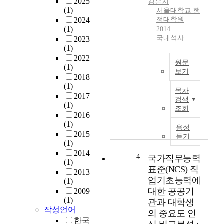
2025
김은지
(1)
서울대학교 행
2024
정대학원
(1)
2014
국내석사
2023
(1)
2022
원문
(1)
보기
2018
최
(1)
목차
근
2017
검색
스
(1)
조회
마
2016
(1)
트
음성
2015
폰
듣기
(1)
보
2014
급
4
국가직무능력
(1)
의
표준(NCS) 직
2013
확
업기초능력에
(1)
대
대한 공공기
2009
및
(1)
관과 대학생
모
작성언어
의 중요도 인
바
한국