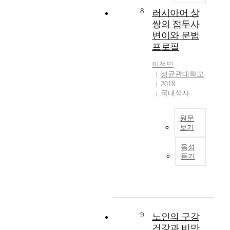
여
t
차
e
8
러시아어 상
를
i
사
d
쌍의 접두사
증
t
고
i
변이와 문법
대
h
발
n
프로필
시
a
생
1
켜
s
작
9
이정민
정
b
업
7
성균관대학교
책
e
층
3
2018
의
e
을
w
국내석사
제
n
분
i
설
c
석
t
정
원문
o
하
h
보기
과
n
고
t
정
s
,
본
h
음성
에
t
아
논
e
듣기
중
a
차
문
e
대
n
사
은
n
한
t
고
러
a
영
l
발
시
c
향
y
생
아
t
력
r
을
어
m
9
노인의 구강
을
i
높
의
e
건강과 비만