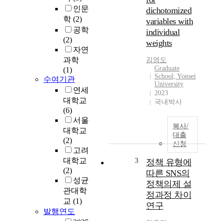
인문
dichotomized
학
(2)
variables with
공학
individual
(2)
weights
자연
과학
김영도
Graduate
(1)
School, Yonsei
수여기관
University
연세
2023
대학교
국내박사
(6)
서울
복사/
대학교
대출
(2)
신청
고려
대학교
3
정책 유형에
(2)
따른 SNS의
성균
정책의제 설
관대학
정과정 차이
교
(1)
연구
발행연도