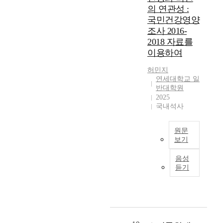
미
s
이
완
n
의 연관성 :
치
i
는
료
t
국민건강영양
고
n
위
상
o
조사 2016-
있
g
험
화
f
다
2018 자료를
.
요
접
t
.
A
인
이용하여
두
h
그
s
에
사
e
허민지
러
o
대
가
N
연세대학교 일
나
f
해
단
a
반대학원
실
2
알
지
t
2025
제
0
아
기
i
국내석사
S
1
보
본
o
N
7
고
동
n
S
원문
,
자
사
a
보기
가
T
한
에
l
정
h
다
완
본
T
음성
책
e
.
료
연
e
듣기
의
Y
또
상
구
c
제
o
한
특
는
h
설
u
다
질
노
n
정
t
른
만
인
i
과
h
업
부
의
c
정
u
종
여
구
a