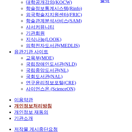
출력
‘
향
토
n
대학공개강의(KOCW)
가
d
이
문
을
대
d
학술정보통계시스템(Rinfo)
미
a
있
법
미
로
i
외국학술지지원센터(FRIC)
치
w
다
프
치
유
v
학술관계분석서비스(SAM)
는
i
.
로
는
사
i
사서커뮤니티
영
t
필
지
한
d
기관회원
향
h
’
분
입
u
지식나눔(LOOK)
력
t
방
은
석
지
a
의학전자도서관(MEDLIS)
에
h
법
코
하
특
l
유관기관 사이트
차
e
:
퍼
여
성
s
교육부(MOE)
이
h
본
스
향
을
t
국립장애인도서관(NLD)
가
i
연
에
후
가
a
있
국립중앙도서관(NL)
g
구
서
통
진
k
는
국회도서관(NAL)
h
는
나
합
장
e
지
e
D
연구윤리정보포털(CRE)
타
적
소
e
에
s
건
사이언스온 (ScienceON)
나
건
를
x
대
t
설
는
강
대
a
해
이용약관
y
회
단
관
량
m
서
개인정보처리방침
o
사
어
리
생
s
는
u
에
개인정보 재동의
의
정
산
a
연
t
소
기관소개
어
책
하
n
구
h
속
형
수
였
n
된
저작물 게시중단요청
u
되
변
립
다
u