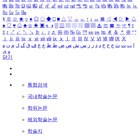
㎒
㎓
㎔
Ω
㏀
㏁
㎊
㎋
㎌
㏖
㏅
㎭
㎮
㎯
㏛
㎩
㎪
㎫
㎬
㏝
㏐
㏓
㏃
㏉
㏜
㏆
§
※
☆
★
○
●
◎
◇
◆
□
■
△
▽
→
←
↑
↓
↔
〓
◁
◀
▷
▶
♤
♠
♡
♥
♧
♣
⊙
◈
▣
◐
◑
▒
▤
▥
▨
▧
▦
▩
♨
☏
☎
☜
☞
¶
†
‡
↕
↗
↙
↖
↘
♭
♩
♪
♬
㉿
㈜
№
㏇
™
㏂
㏘
℡
＃
＆
＊
＠
ª
º
ⅰ
ⅱ
ⅲ
ⅳ
ⅴ
ⅵ
ⅶ
ⅷ
ⅸ
ⅹ
Ⅰ
Ⅱ
Ⅲ
Ⅳ
Ⅴ
Ⅵ
Ⅶ
Ⅷ
Ⅸ
Ⅹ
ا
ب
ت
ث
ج
ح
خ
د
ذ
ر
ز
س
ش
ص
ض
ط
ظ
ع
غ
ف
ق
ک
ل
م
ن
ه
و
ی
닫기
통합검색
국내학술논문
학위논문
해외학술논문
학술지