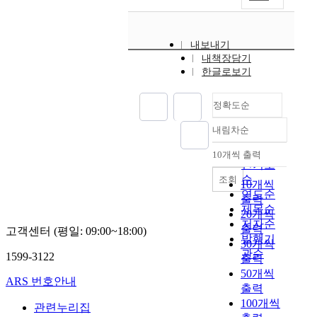
는
e
들
두
요
는
r
연
d
에
사
인
입
e
구
a
게
’
이
지
n
내보내기
된
s
발
가
노
이
t
내책장담기
바
t
생
설
인
론
l
한글로보기
가
h
하
을
의
(
y
적
e
는
통
비
L
,
으
G
중
정확도순
계
만
o
o
며
o
대
적
유
c
v
내림차순
,
v
형
정확도
방
병
a
e
특
e
사
법
률
t
순
r
10개씩 출력
내림차순
히
r
고
을
및
i
1
인기도
,
n
를
통
비
o
.
순
조회
10개씩
정
m
예
해
만
n
5
연도순
출력
책
e
방
반
위
T
m
제목순
20개씩
유
n
하
박
험
h
i
저자순
출력
형
고객센터 (평일: 09:00~18:00)
t
기
하
도
e
l
발행기
30개씩
에
’
하
고
에
o
l
관순
1599-3122
출력
따
s
는
자
어
r
i
라
50개씩
a
데
한
떠
y
o
ARS 번호안내
S
출력
g
그
다
한
)
n
N
e
목
100개씩
.
영
을
i
관련누리집
S
n
적