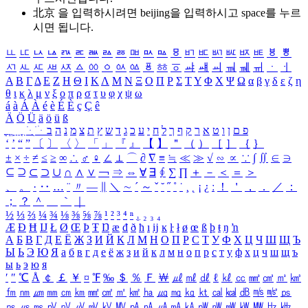
北京 을 입력하시려면
beijing
을 입력하시고 space를 누르
시면 됩니다.
ㅥ
ㅦ
ㅧ
ㅨ
ㅩ
ㅪ
ㅫ
ㅬ
ㅭ
ㅮ
ㅯ
ㅰ
ㅱ
ㅲ
ㅳ
ㅴ
ㅵ
ㅶ
ㅷ
ㅸ
ㅹ
ㅺ
ㅻ
ㅼ
ㅽ
ㅾ
ㅿ
ㆀ
ㆁ
ㆂ
ㆃ
ㆄ
ㆅ
ㆆ
ㆇ
ㆈ
ㆉ
ㆊ
ㆋ
ㆌ
ㆍ
ㆎ
Α
Β
Γ
Δ
Ε
Ζ
Η
Θ
Ι
Κ
Λ
Μ
Ν
Ξ
Ο
Π
Ρ
Σ
Τ
Υ
Φ
Χ
Ψ
Ω
α
β
γ
δ
ε
ζ
η
θ
ι
κ
λ
μ
ν
ξ
ο
π
ρ
σ
τ
υ
φ
χ
ψ
ω
á
à
Á
À
é
è
É
È
ç
Ç
ê
Ä
Ö
Ü
ä
ö
ü
ß
ְ
ֳ
ֲ
ֱ
ָ
ַ
ֵ
ֶ
ִ
ֹ
ּ
ֻ
ׂ
ׁ
ּ
ב
ה
נ
מ
צ
ת
ץ
ש
ד
ג
כ
ע
י
ח
ל
ך
ף
ק
ר
א
ט
ו
ן
ם
פ
‘
’
“
”
〔
〕
〈
〉
「
」
『
』
【
】
＂
（
）
［
］
｛
｝
±
×
÷
≠
≤
≥
∞
∴
♂
♀
∠
⊥
⌒
∂
∇
≡
≒
≪
≫
√
∽
∝
∵
∫
∬
∈
∋
⊆
⊇
⊂
⊃
∪
∩
∧
∨
￢
⇒
⇔
∀
∃
∮
∑
∏
＋
－
＜
＝
＞
、
。
·
‥
…
¨
〃
―
∥
＼
∼
´
～
ˇ
˘
˝
˚
˙
¸
˛
¡
¿
ː
！
＇
，
．
／
：
；
？
＾
＿
｀
｜
½
⅓
⅔
¼
¾
⅛
⅜
⅝
⅞
¹
²
³
⁴
ⁿ
₁
₂
₃
₄
Æ
Ð
Ħ
Ĳ
Ł
Ø
Œ
Þ
Ŧ
Ŋ
æ
đ
ð
ħ
ı
ĳ
ĸ
ŀ
ł
ø
œ
ß
þ
ŧ
ŋ
ŉ
А
Б
В
Г
Д
Е
Ё
Ж
З
И
Й
К
Л
М
Н
О
П
Р
С
Т
У
Ф
Х
Ц
Ч
Ш
Щ
Ъ
Ы
Ь
Э
Ю
Я
а
б
в
г
д
е
ё
ж
з
и
й
к
л
м
н
о
п
р
с
т
у
ф
х
ц
ч
ш
щ
ъ
ы
ь
э
ю
я
′
″
℃
Å
￠
￡
￥
¤
℉
‰
＄
％
Ｆ
￦
㎕
㎖
㎗
ℓ
㎘
㏄
㎣
㎤
㎥
㎦
㎙
㎚
㎛
㎜
㎝
㎞
㎟
㎠
㎡
㎢
㏊
㎍
㎎
㎏
㏏
㎈
㎉
㏈
㎧
㎨
㎰
㎱
㎲
㎳
㎴
㎵
㎶
㎷
㎸
㎹
㎀
㎁
㎂
㎃
㎄
㎺
㎻
㎽
㎾
㎿
㎐
㎑