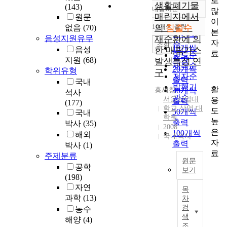
로
생활폐기물
(143)
내림차순
많
정확도
매립지에서
원문
이
순
10개씩 출력
의
침출수
없음
(70)
내림차순
본
인기도
음성지원유무
재순환에 의
자
순
조회
10개씩
음성
한 매립가스
료
연도순
출력
지원
(68)
발생특성 연
제목순
20개씩
학위유형
구
저자순
출력
국내
발행기
활
홍세창
30개씩
석사
관순
서울산업대
용
출력
(177)
학교 산업 대
도
50개씩
국내
학원
높
출력
박사
(35)
2008
은
100개씩
해외
국내석사
자
출력
박사
(1)
료
주제분류
원문
공학
보기
(198)
바
자연
목
이
과학
(13)
차
오
검
농수
리
색
해양
(4)
엑
조