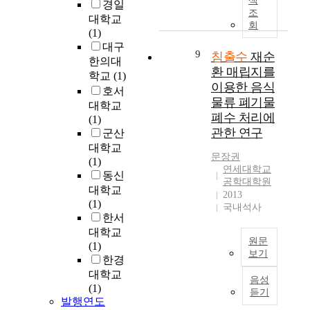
색
물
경일
소
하
장
량
o
운
조
질
성
대학교
여
이
과
s
회
매
이
분
(1)
적
생
수
i
립
다
의
대구
합
길
질
t
지
9
침출수
재순
량
처
성
한의대
정
이
i
관
환 매립지를
함
리
을
학교
(1)
도
계
o
리
유
이용한 음식
특
검
로
호서
절
n
공
되
물류 폐기물
성
토
심
대학교
과
o
법
어
을
하
폐수 처리에
각
(1)
매
f
이
있
살
였
한
관한 연구
군산
립
w
다
지
펴
다
상
대학교
경
a
.
만
보
문장권
.
황
(1)
과
s
바
대
연세대학교
고
침
에
동신
시
t
이
부
공학대학원
자
출
도
대학교
간
e
오
2013
분
하
수
달
(1)
에
s
리
국내석사
생
였
발
하
한서
따
s
엑
물
다
생
였
라
e
대학교
터
학
.
량
원문
다
수
n
(1)
공
적
막
보기
추
.
시
t
한경
법
처
결
정
그
본
로
t
대학교
적
리
음성
합
에
리
논
변
o
(1)
용
공
듣기
형
대
고
문
화
l
발행연도
에
정
생
한