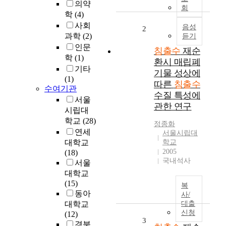
의약
터
회
학
(4)
(
사회
B
음성
2
과학
(2)
듣기
i
인문
o
침출수
재순
r
학
(1)
환시 매립폐
e
기타
기물 성상에
a
(1)
따른
침출수
c
수여기관
수질 특성에
t
서울
관한 연구
o
시립대
r
학교
(28)
정종화
)
연세
서울시립대
매
대학교
학교
립
2005
(18)
공
국내석사
서울
법
대학교
은
(15)
복
폐
동아
사/
기
대학교
대출
물
신청
(12)
매
3
경북