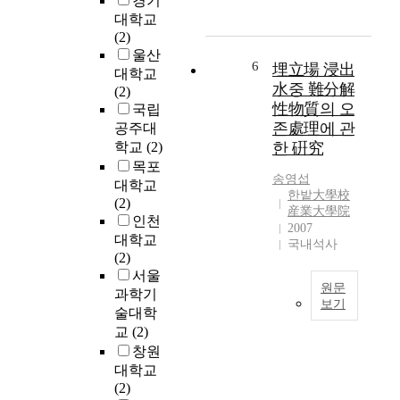
경기
위
B
이
고
대학교
적
위
실
있
(2)
으
생
제
다
울산
로
매
조
.
6
埋立場 浸出
조
대학교
립
사
특
水중 難分解
절
(2)
장
한
히
性物質의 오
함
국립
에
침
,
으
존處理에 관
공주대
서
출
생
로
학교
(2)
한 硏究
발
수
활
써
목포
생
발
폐
송영섭
에
대학교
하
생
기
한밭大學校
너
(2)
는
량
물
産業大學院
지
인천
침
과
의
2007
원
대학교
출
비
함
국내석사
으
(2)
수
교
수
로
서울
처
하
율
서
원문
과학기
리
여
은
보기
의
술대학
를
정
2
활
우
위
교
(2)
확
0
용
리
해
하
창원
0
성
나
막
게
2
대학교
을
라
결
예
년
(2)
극
매