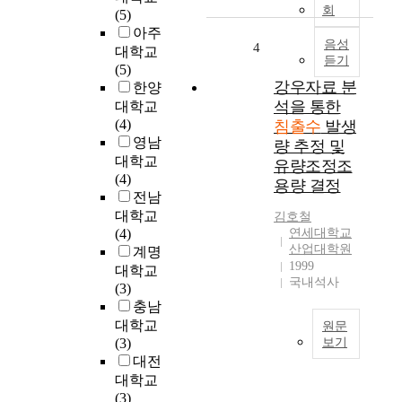
하
회
(5)
유
수
아주
기
슬
음성
4
대학교
성
듣기
러
(5)
폐
지
강우자료 분
한양
기
및
석을 통한
물
대학교
2
의
(4)
침출수
발생
0
분
영남
량 추정 및
0
해
대학교
유량조정조
5
조
(4)
용량 결정
년
건
전남
음
을
대학교
김호철
식
최
(4)
연세대학교
물
적
산업대학원
계명
류
1999
화
대학교
폐
국내석사
함
(3)
기
으
충남
물
로
대학교
원문
의
써
(3)
보기
직
분
대전
본
매
해
대학교
연
립
속
(3)
구