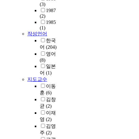
는
n
성
상
(3)
입
계
r
더
의
것
t
폐
당
1987
되
시
a
욱
음
은
.
기
한
(2)
는
사
p
심
식
필
t
물
색
1985
침
용
i
화
물
수
h
의
(1)
도
출
하
d
되
류
적
u
혐
작성언어
를
수
고
l
고
폐
이
s
기
한국
지
의
있
y
있
기
다
i
성
닌
어
(204)
오
는
g
다
물
.
t
분
다
영어
염
합
r
.
폐
충
i
해
.
(8)
부
리
o
수
청
s
에
이
일본
하
식
w
이
의
남
e
관
러
어
(1)
를
,
i
러
처
도
x
여
한
저
지도교수
경
n
한
리
내
p
하
색
감
험
g
이동
매
가
의
e
는
도
시
식
,
립
훈
(6)
능
5
c
제
를
키
,
d
지
김창
성
개
t
반
유
기
E
u
내
을
균
(2)
매
e
미
발
위
h
e
부
평
립
d
이재
생
하
한
r
t
건
가
장
t
영
(2)
물
는
전
i
o
조
하
에
h
의
김영
난
처
s
i
화
고
대
a
이
주
(2)
분
리
식
m
는
자
하
t
동