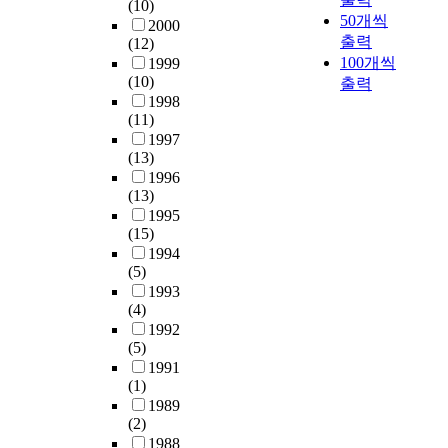
최
분
n
(10)
유
침
이
l
e
a
50개씩
적
석
d
2000
입
출
러
i
c
b
출력
처
(12)
한
f
도
수
한
c
i
l
100개씩
리
1999
결
i
차
성
침
i
r
e
(10)
방
출력
과
l
단
상
출
e
c
C
1998
안
와
l
하
변
수
s
u
O
(11)
을
일
l
게
화
를
a
l
D
1997
제
반
e
되
를
보
n
a
(13)
)
시
적
a
어
파
다
d
t
1996
은
하
으
c
최
악
안
l
i
(13)
완
고
로
h
종
하
정
i
o
1995
전
자
침
a
복
여
적
f
(15)
n
히
하
출
t
토
침
이
e
1994
)
제
였
수
e
후
출
고
e
(5)
한
거
다
처
i
매
수
효
n
1993
다
되
.
리
n
립
재
(4)
과
v
.
지
생
장
K
지
순
1992
적
i
매
않
물
의
o
내
(5)
환
으
r
립
아
반
처
r
부
1991
매
로
o
된
방
응
리
e
(1)
건
립
처
n
생
류
조
용
a
1989
조
지
리
m
분
수
로
(2)
량
i
화
에
하
e
해
에
유
1988
설
s
가
서