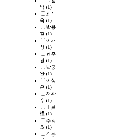
고광
해
공
,
p
폐
하
여
c
과
백
(1)
성
정
S
r
기
였
침
o
증
물
최성
으
t
o
물
다
출
n
식
질
욱
(1)
로
e
v
의
.
수
c
에
의
화
박용
g
e
분
음
의
e
가
제
학
e
m
철
(1)
해
식
특
n
장
거
적
m
e
를
이재
물
성
t
기
공
응
a
n
지
성
(1)
폐
및
r
여
정
집
n
t
연
기
윤춘
방
a
도
은
과
n
o
시
물
경
(1)
류
t
가
현
장
식
f
켜
폐
수
i
남궁
높
재
기
으
l
매
수
수
o
완
(1)
은
까
폭
로
i
립
를
질
n
인
이상
지
기
계
f
지
침
상
r
자
은
(1)
물
를
산
e
안
출
태
a
가
전관
리
비
된
q
정
수
,
n
수
,
수
(1)
교
용
u
화
재
침
g
분
화
王昌
하
량
a
에
순
출
e
이
학
槿
(1)
였
을
l
오
환
수
s
며
적
다
비
i
추광
랜
매
처
a
,
처
.
교
t
호
(1)
시
립
리
n
미
리
화
분
y
간
김용
지
문
d
생
공
학
석
a