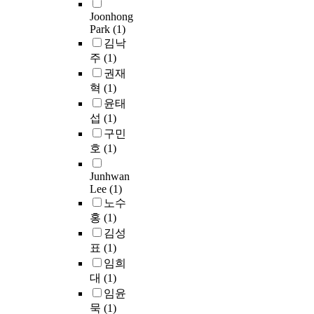
바
그
입
행
n
원
의
출
t
이
Joonhong
중
했
폐
d
화
p
수
e
Park
(1)
오
오
을
기
f
사
H
의
r
김낙
리
존
때
물
i
업
,
B
i
엑
주
(1)
산
제
관
l
에
S
O
s
터
권재
화
거
리
l
도
S
D
t
공
혁
(1)
법
율
법
l
악
,
는
i
법
은
윤태
은
시
e
영
C
평
c
의
다
섭
(1)
C
행
a
향
O
균
s
가
른
구민
O
규
c
을
D
6
o
장
공
D
호
(1)
칙
h
미
C
1
f
핵
법
_
별
a
친
r
∼
l
심
에
c
Junhwan
표
t
다
,
1
e
적
비
Lee
(1)
r
7
e
.
B
0
a
인
하
노수
3
의
t
1
O
3
c
인
여
홍
(1)
3
규
y
9
D
2
h
자
월
.
정
p
김성
7
5
㎎
a
로
등
0
에
i
표
(1)
0
,
/
t
관
한
%
의
c
년
임희
T
ℓ
e
리
산
,
하
a
대
대
(1)
O
(
a
되
화
T
여
l
부
C
임윤
최
s
어
력
-
합
l
터
,
저
a
묵
(1)
야
및