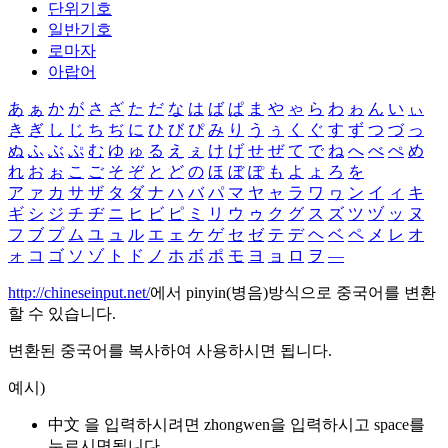
단위기호
일반기호
로마자
아랍어
あ
ぁ
か
が
さ
ざ
た
だ
な
は
ば
ぱ
ま
や
ゃ
ら
わ
ゎ
ん
い
ぃ
き
ぎ
し
じ
ち
ぢ
に
ひ
び
ぴ
み
り
う
ぅ
く
ぐ
す
ず
つ
づ
っ
ぬ
ふ
ぶ
ぷ
む
ゆ
ゅ
る
え
ぇ
け
げ
せ
ぜ
て
で
ね
へ
べ
ぺ
め
れ
お
ぉ
こ
ご
そ
ぞ
と
ど
の
ほ
ぼ
ぽ
も
よ
ょ
ろ
を
ア
ァ
カ
サ
ザ
タ
ダ
ナ
ハ
バ
パ
マ
ヤ
ャ
ラ
ワ
ヮ
ン
イ
ィ
キ
ギ
シ
ジ
チ
ヂ
ニ
ヒ
ビ
ピ
ミ
リ
ウ
ゥ
ク
グ
ス
ズ
ツ
ヅ
ッ
ヌ
フ
ブ
プ
ム
ユ
ュ
ル
エ
ェ
ケ
ゲ
セ
ゼ
テ
デ
ヘ
ベ
ペ
メ
レ
オ
ォ
コ
ゴ
ソ
ゾ
ト
ド
ノ
ホ
ボ
ポ
モ
ヨ
ョ
ロ
ヲ
―
http://chineseinput.net/
에서 pinyin(병음)방식으로 중국어를 변환
할 수 있습니다.
변환된 중국어를 복사하여 사용하시면 됩니다.
예시)
中文 을 입력하시려면
zhongwen
을 입력하시고 space를
누르시면됩니다.