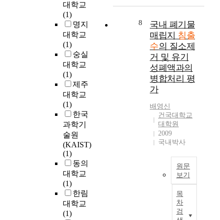
종
호
대학교
생
c
유
매
오
기
(1)
물
t
량
립
염
화
8
국내 폐기물
명지
학
o
조
되
물
등
대학교
매립지
침출
적
r
정
는
질
을
(1)
처
수
의 질소제
;
조
폐
이
통
숭실
리
거 및 유기
M
산
기
고
해
방
대학교
B
정
성폐액과의
물
농
매
법
(1)
R
식
의
병합처리 평
도
립
으
제주
)
이
건
가
로
지
로
대학교
를
실
조
함
의
처
(1)
적
제
배영신
화
유
조
리
한국
용
건국대학교
최
는
되
기
가
과학기
대학원
하
대
생
어
안
잘
2009
술원
여
침
물
있
정
국내박사
되
(KAIST)
고
출
학
을
화
지
(1)
농
수
적
뿐
를
않
동의
도
발
분
원문
만
유
는
대학교
유
생
보기
해
아
도
난
(1)
기
량
활
니
C
하
분
한림
물
목
과
동
라
o
는
해
차
대학교
및
비
에
발
m
새
성
검
(1)
질
교
지
생
p
로