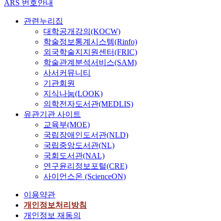
는
p
ARS 번호안내
)
같
장
제
i
오
법
평
o
을
은
기
일
o
리
은
관련누리집
균
s
유
용
폭
일
n
액
5
1
i
대학공개강의(KOCW)
지
존
기
최
s
터
개
2
t
학술정보통계시스템(Rinfo)
하
성
시
대
o
매
의
4
i
외국학술지지원센터(FRIC)
면
생
킨
침
f
립
실
∼
o
미
학술관계분석서비스(SAM)
물
후
출
o
공
험
3
n
생
사서커뮤니티
학
완
수
r
법
조
0
.
물
기관회원
적
전
발
g
은
를
8
T
의
지식나눔(LOOK)
난
혼
생
a
이
설
4
h
활
의학전자도서관(MEDLIS)
분
합
량
n
와
치
㎎
i
동
해
유관기관 사이트
하
의
i
같
하
/
s
성
성
교육부(MOE)
여
7
c
은
여
ℓ
s
이
유
국립장애인도서관(NLD)
5
배
,
문
1
으
t
극
기
국립중앙도서관(NL)
0
이
a
제
단
로
u
대
물
0
국회도서관(NAL)
상
n
의
계
B
d
화
질
㎛
이
d
연구윤리정보포털(CRE)
좋
에
O
y
되
을
의
되
t
사이언스온 (ScienceON)
은
서
D
f
어
쉽
체
는
h
해
는
보
o
매
게
이용약관
로
지
e
결
모
다
c
립
분
거
개인정보처리방침
에
c
책
든
높
u
폐
해
른
대
h
개인정보 재동의
이
실
았
s
기