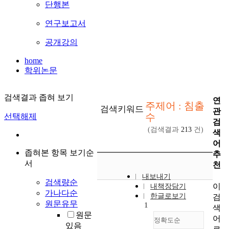
단행본
연구보고서
공개강의
home
학위논문
검색결과 좁혀 보기
연
주제어 : 침출
검색키워드
관
수
선택해제
검
(검색결과
213
건)
색
어
좁혀본 항목 보기순
추
서
천
내보내기
검색량순
이
내책장담기
가나다순
한글로보기
검
원문유무
1
색
원문
어
정확도순
있음