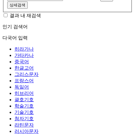
상세검색
결과 내 재검색
인기 검색어
다국어 입력
히라가나
가타카나
중국어
한글고어
그리스문자
프랑스어
독일어
히브리어
괄호기호
학술기호
기술기호
첨자기호
라틴문자
러시아문자