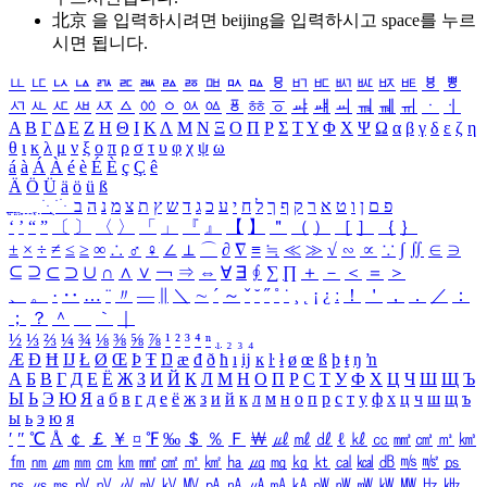
北京 을 입력하시려면
beijing
을 입력하시고 space를 누르
시면 됩니다.
ㅥ
ㅦ
ㅧ
ㅨ
ㅩ
ㅪ
ㅫ
ㅬ
ㅭ
ㅮ
ㅯ
ㅰ
ㅱ
ㅲ
ㅳ
ㅴ
ㅵ
ㅶ
ㅷ
ㅸ
ㅹ
ㅺ
ㅻ
ㅼ
ㅽ
ㅾ
ㅿ
ㆀ
ㆁ
ㆂ
ㆃ
ㆄ
ㆅ
ㆆ
ㆇ
ㆈ
ㆉ
ㆊ
ㆋ
ㆌ
ㆍ
ㆎ
Α
Β
Γ
Δ
Ε
Ζ
Η
Θ
Ι
Κ
Λ
Μ
Ν
Ξ
Ο
Π
Ρ
Σ
Τ
Υ
Φ
Χ
Ψ
Ω
α
β
γ
δ
ε
ζ
η
θ
ι
κ
λ
μ
ν
ξ
ο
π
ρ
σ
τ
υ
φ
χ
ψ
ω
á
à
Á
À
é
è
É
È
ç
Ç
ê
Ä
Ö
Ü
ä
ö
ü
ß
ְ
ֳ
ֲ
ֱ
ָ
ַ
ֵ
ֶ
ִ
ֹ
ּ
ֻ
ׂ
ׁ
ּ
ב
ה
נ
מ
צ
ת
ץ
ש
ד
ג
כ
ע
י
ח
ל
ך
ף
ק
ר
א
ט
ו
ן
ם
פ
‘
’
“
”
〔
〕
〈
〉
「
」
『
』
【
】
＂
（
）
［
］
｛
｝
±
×
÷
≠
≤
≥
∞
∴
♂
♀
∠
⊥
⌒
∂
∇
≡
≒
≪
≫
√
∽
∝
∵
∫
∬
∈
∋
⊆
⊇
⊂
⊃
∪
∩
∧
∨
￢
⇒
⇔
∀
∃
∮
∑
∏
＋
－
＜
＝
＞
、
。
·
‥
…
¨
〃
―
∥
＼
∼
´
～
ˇ
˘
˝
˚
˙
¸
˛
¡
¿
ː
！
＇
，
．
／
：
；
？
＾
＿
｀
｜
½
⅓
⅔
¼
¾
⅛
⅜
⅝
⅞
¹
²
³
⁴
ⁿ
₁
₂
₃
₄
Æ
Ð
Ħ
Ĳ
Ł
Ø
Œ
Þ
Ŧ
Ŋ
æ
đ
ð
ħ
ı
ĳ
ĸ
ŀ
ł
ø
œ
ß
þ
ŧ
ŋ
ŉ
А
Б
В
Г
Д
Е
Ё
Ж
З
И
Й
К
Л
М
Н
О
П
Р
С
Т
У
Ф
Х
Ц
Ч
Ш
Щ
Ъ
Ы
Ь
Э
Ю
Я
а
б
в
г
д
е
ё
ж
з
и
й
к
л
м
н
о
п
р
с
т
у
ф
х
ц
ч
ш
щ
ъ
ы
ь
э
ю
я
′
″
℃
Å
￠
￡
￥
¤
℉
‰
＄
％
Ｆ
￦
㎕
㎖
㎗
ℓ
㎘
㏄
㎣
㎤
㎥
㎦
㎙
㎚
㎛
㎜
㎝
㎞
㎟
㎠
㎡
㎢
㏊
㎍
㎎
㎏
㏏
㎈
㎉
㏈
㎧
㎨
㎰
㎱
㎲
㎳
㎴
㎵
㎶
㎷
㎸
㎹
㎀
㎁
㎂
㎃
㎄
㎺
㎻
㎽
㎾
㎿
㎐
㎑