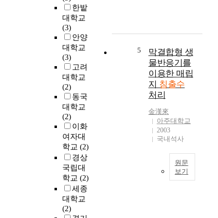
금
도
한밭
에
지
를
대학교
서
등
조
(3)
는
으
절
안양
일
로
또
대학교
반
매
5
막결합형 생
는
(3)
적
립
물반응기를
극
고려
으
지
이용한 매립
대
대학교
로
로
화
지
침출수
(2)
사
반
하
처리
동국
용
입
여
대학교
하
되
매
金漢來
(2)
고
는
아주대학교
립
이화
있
폐
2003
가
는
여자대
기
국내석사
스
침
학교
(2)
물
의
출
은
경상
발
원문
수
매
국립대
생
보기
발
우
학교
(2)
속
본
생
건
세종
도
연
량
조
대학교
를
구
공
화
(2)
인
는
식
되