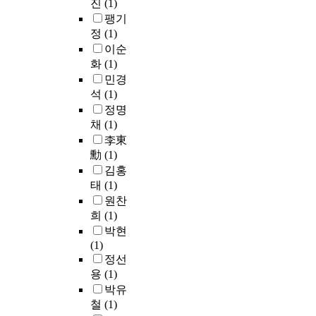
을
진
(1)
에
제
f
물
정
적
하
n
소
주
팽기
점
l
의
으
응
였
d
요
입
등
u
정
(1)
분
로
집
다
i
시
함
을
c
이순
해
서
의
.
n
키
으
조
t
과
화
(1)
여
경
유
d
며
로
사
u
정
민경
러
우
량
u
매
써
하
a
은
석
(1)
가
F
조
s
립
발
여
t
발
지
정명
e
정
t
가
생
다
i
열
처
채
(1)
C
조
r
스
되
음
o
반
리
李東
l
용
i
발
는
과
n
응
방
₃
勳
(1)
량
a
생
매
같
s
으
법
를
결
l
김홍
량
립
은
o
로
들
1
정
i
도
태
(1)
가
결
n
서
이
,
에
z
감
원찬
스
과
t
매
선
2
대
a
소
의
희
(1)
를
h
립
택
0
한
t
시
발
얻
e
박현
지
되
0
연
i
켜
생
었
c
(1)
내
고
m
구
o
매
량
다
h
정선
부
있
g
방
n
립
과
.
a
용
(1)
온
으
/
식
.
가
침
1
r
도
박유
나
L
은
L
스
출
.
a
도
철
(1)
,
주
현
a
자
수
침
c