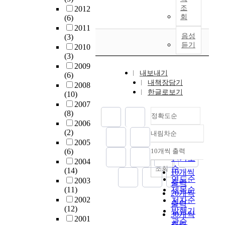
조
처
처
장
n
영
조
식
2012
처
g
절
리
리
9
t
향
회
(6)
물
리
d
하
공
공
개
l
저
2011
류
방
u
기
정
정
소
y
음성
(3)
감
폐
법
e
위
에
듣기
으
에
,
2010
에
기
이
t
해
서
로
(3)
대
t
큰
물
매
o
침
난
구
2009
한
h
기
폐
립
c
출
내보내기
분
(6)
분
실
e
여
수
에
h
수
내책장담기
해
2008
하
제
g
를
의
의
a
를
한글로보기
성
(10)
여
적
e
하
주
존
n
재
물
2007
실
인
n
지
입
하
g
순
(8)
질
험
정확도순
침
e
만
에
고
e
환
2006
(
하
출
r
,
따
있
s
(
(2)
내림차순
N
였
수
a
정확도
매
른
는
i
L
2005
o
으
발
t
순
립
매
우
n
(6)
10개씩 출력
e
n
내림차순
며
생
i
지
인기도
립
리
w
2004
a
-
각
량
o
내
순
조회
가
나
a
(14)
c
10개씩
d
단
을
n
부
연도순
스
라
s
2003
h
출력
e
위
조
o
로
발
(11)
제목순
의
t
a
20개씩
g
공
사
f
의
생
2002
저자순
여
e
t
출력
r
정
하
l
수
(12)
량
건
p
발행기
e
30개씩
a
별
여
a
분
2001
및
상
o
관순
R
d
출력