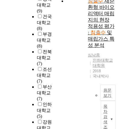
침출수
재순
립
대학교
환형 바이오
지
(9)
리액터 매립
를
건국
하
지의 현장
대학교
나
적용성 평가
(8)
의
:
침출수
및
부경
거
매립가스 특
대학교
대
성 분석
(8)
한
전북
생
심낙종
대학교
물
인하대학교
(7)
반
대학원
조선
응
2018
대학교
국내박사
기
(7)
로
부산
인
원문
대학교
식
보기
(7)
하
2
인하
여
목
0
대학교
매
차
0
(5)
립
검
3
강원
색
지
년
조
대학교
내