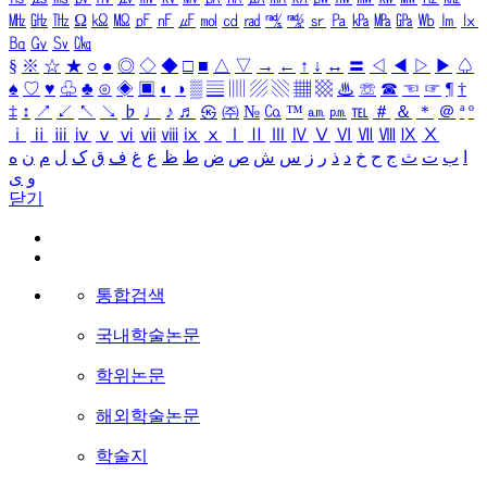
㎒
㎓
㎔
Ω
㏀
㏁
㎊
㎋
㎌
㏖
㏅
㎭
㎮
㎯
㏛
㎩
㎪
㎫
㎬
㏝
㏐
㏓
㏃
㏉
㏜
㏆
§
※
☆
★
○
●
◎
◇
◆
□
■
△
▽
→
←
↑
↓
↔
〓
◁
◀
▷
▶
♤
♠
♡
♥
♧
♣
⊙
◈
▣
◐
◑
▒
▤
▥
▨
▧
▦
▩
♨
☏
☎
☜
☞
¶
†
‡
↕
↗
↙
↖
↘
♭
♩
♪
♬
㉿
㈜
№
㏇
™
㏂
㏘
℡
＃
＆
＊
＠
ª
º
ⅰ
ⅱ
ⅲ
ⅳ
ⅴ
ⅵ
ⅶ
ⅷ
ⅸ
ⅹ
Ⅰ
Ⅱ
Ⅲ
Ⅳ
Ⅴ
Ⅵ
Ⅶ
Ⅷ
Ⅸ
Ⅹ
ا
ب
ت
ث
ج
ح
خ
د
ذ
ر
ز
س
ش
ص
ض
ط
ظ
ع
غ
ف
ق
ک
ل
م
ن
ه
و
ی
닫기
통합검색
국내학술논문
학위논문
해외학술논문
학술지