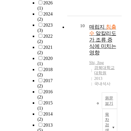
,
에
되
a
2026
있
을
물
연
관
서
므
n
(1)
어
거
반
구
리
는
로
d
2024
가
쳐
응
방
형
수
(2)
적
f
장
서
기
식
매
도
2023
절
i
10
대
매립지
침출
처
의
은
립
(3)
권
히
l
표
수
알칼리도
리
최
전
지
2022
매
처
l
적
가 조류 증
하
적
국
(2)
의
립
리
i
인
는
식에 미치는
처
에
2021
최
지
하
s
운
것
영향
리
(2)
흩
종
에
기
r
전
이
를
2020
어
복
모
어
a
인
일
Shi, Jing
(1)
위
진
토
형
려
p
자
경북대학교
반
2018
하
우
는
매
운
i
는
대학원
적
(2)
여
리
매
립
폐
d
2013
수
인
2017
전
나
립
실
수
l
국내석사
분
(2)
추
처
라
지
험
중
y
과
2016
세
리
의
로
조
의
c
온
(2)
인
원문
/
대
인
를
하
h
도
2015
보기
데
주
표
한
설
나
a
(1)
이
,
처
적
R
주
치
로
n
2014
며
목
이
리
인
e
변
하
쓰
g
(2)
이
차
같
,
매
c
환
여
레
i
2013
검
를
은
후
립
e
경
음
(5)
색
기
n