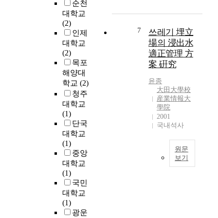
합
측
3
순천
대
립
형
하
6
대학교
화
지
생
는
.
(2)
하
에
7
물
지
쓰레기 埋立
1
인제
거
서
반
를
%
場의 浸出水
대학교
나
발
응
확
에
(2)
適正管理 方
에
생
기
인
서
목포
案 硏究
너
하
(
해
2
해양대
지
는
M
보
0
윤종
학교
(2)
회
침
e
았
大田大學校
1
청주
수
출
m
産業情報大
고
6
대학교
경
수
學院
b
,
년
(1)
제
는
2001
r
현
2
단국
성
국내석사
그
a
재
0
이
대학교
성
n
폐
.
없
(1)
분
e
기
3
원문
다
중앙
이
B
물
보기
%
고
대학교
매
i
관
로
침
판
(1)
우
o
리
감
출
단
국민
다
-
법
소
수
될
대학교
양
R
에
하
는
경
(1)
하
e
의
는
각
우
광운
고
a
한
등