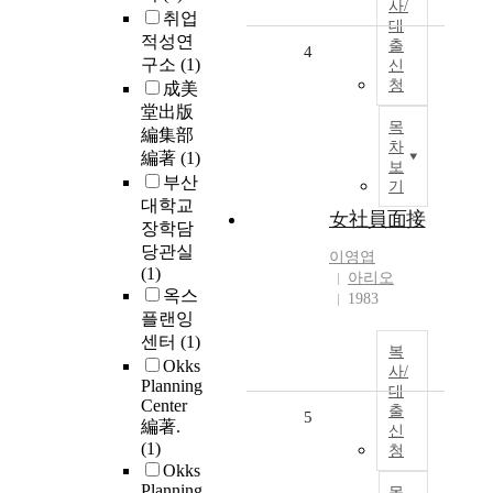
사/
취업
대
적성연
출
4
구소
(1)
신
청
成美
堂出版
목
編集部
차
編著
(1)
보
부산
기
대학교
女社員面接
장학담
당관실
이영엽
(1)
아리오
옥스
1983
플랜잉
센터
(1)
복
Okks
사/
Planning
대
Center
출
5
編著.
신
(1)
청
Okks
Planning
목