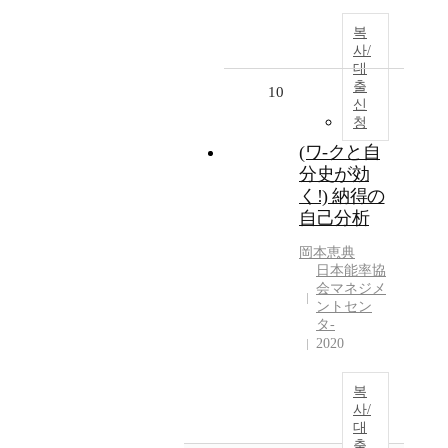
복
사/
대
출
10
신
청
(ワ-クと自
分史が効
く!) 納得の
自己分析
岡本恵典
日本能率協
会マネジメ
ントセン
タ-
2020
복
사/
대
출