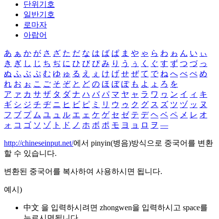
단위기호
일반기호
로마자
아랍어
あ
ぁ
か
が
さ
ざ
た
だ
な
は
ば
ぱ
ま
や
ゃ
ら
わ
ゎ
ん
い
ぃ
き
ぎ
し
じ
ち
ぢ
に
ひ
び
ぴ
み
り
う
ぅ
く
ぐ
す
ず
つ
づ
っ
ぬ
ふ
ぶ
ぷ
む
ゆ
ゅ
る
え
ぇ
け
げ
せ
ぜ
て
で
ね
へ
べ
ぺ
め
れ
お
ぉ
こ
ご
そ
ぞ
と
ど
の
ほ
ぼ
ぽ
も
よ
ょ
ろ
を
ア
ァ
カ
サ
ザ
タ
ダ
ナ
ハ
バ
パ
マ
ヤ
ャ
ラ
ワ
ヮ
ン
イ
ィ
キ
ギ
シ
ジ
チ
ヂ
ニ
ヒ
ビ
ピ
ミ
リ
ウ
ゥ
ク
グ
ス
ズ
ツ
ヅ
ッ
ヌ
フ
ブ
プ
ム
ユ
ュ
ル
エ
ェ
ケ
ゲ
セ
ゼ
テ
デ
ヘ
ベ
ペ
メ
レ
オ
ォ
コ
ゴ
ソ
ゾ
ト
ド
ノ
ホ
ボ
ポ
モ
ヨ
ョ
ロ
ヲ
―
http://chineseinput.net/
에서 pinyin(병음)방식으로 중국어를 변환
할 수 있습니다.
변환된 중국어를 복사하여 사용하시면 됩니다.
예시)
中文 을 입력하시려면
zhongwen
을 입력하시고 space를
누르시면됩니다.