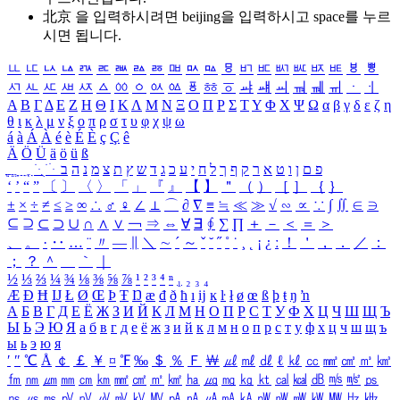
北京 을 입력하시려면
beijing
을 입력하시고 space를 누르
시면 됩니다.
ㅥ
ㅦ
ㅧ
ㅨ
ㅩ
ㅪ
ㅫ
ㅬ
ㅭ
ㅮ
ㅯ
ㅰ
ㅱ
ㅲ
ㅳ
ㅴ
ㅵ
ㅶ
ㅷ
ㅸ
ㅹ
ㅺ
ㅻ
ㅼ
ㅽ
ㅾ
ㅿ
ㆀ
ㆁ
ㆂ
ㆃ
ㆄ
ㆅ
ㆆ
ㆇ
ㆈ
ㆉ
ㆊ
ㆋ
ㆌ
ㆍ
ㆎ
Α
Β
Γ
Δ
Ε
Ζ
Η
Θ
Ι
Κ
Λ
Μ
Ν
Ξ
Ο
Π
Ρ
Σ
Τ
Υ
Φ
Χ
Ψ
Ω
α
β
γ
δ
ε
ζ
η
θ
ι
κ
λ
μ
ν
ξ
ο
π
ρ
σ
τ
υ
φ
χ
ψ
ω
á
à
Á
À
é
è
É
È
ç
Ç
ê
Ä
Ö
Ü
ä
ö
ü
ß
ְ
ֳ
ֲ
ֱ
ָ
ַ
ֵ
ֶ
ִ
ֹ
ּ
ֻ
ׂ
ׁ
ּ
ב
ה
נ
מ
צ
ת
ץ
ש
ד
ג
כ
ע
י
ח
ל
ך
ף
ק
ר
א
ט
ו
ן
ם
פ
‘
’
“
”
〔
〕
〈
〉
「
」
『
』
【
】
＂
（
）
［
］
｛
｝
±
×
÷
≠
≤
≥
∞
∴
♂
♀
∠
⊥
⌒
∂
∇
≡
≒
≪
≫
√
∽
∝
∵
∫
∬
∈
∋
⊆
⊇
⊂
⊃
∪
∩
∧
∨
￢
⇒
⇔
∀
∃
∮
∑
∏
＋
－
＜
＝
＞
、
。
·
‥
…
¨
〃
―
∥
＼
∼
´
～
ˇ
˘
˝
˚
˙
¸
˛
¡
¿
ː
！
＇
，
．
／
：
；
？
＾
＿
｀
｜
½
⅓
⅔
¼
¾
⅛
⅜
⅝
⅞
¹
²
³
⁴
ⁿ
₁
₂
₃
₄
Æ
Ð
Ħ
Ĳ
Ł
Ø
Œ
Þ
Ŧ
Ŋ
æ
đ
ð
ħ
ı
ĳ
ĸ
ŀ
ł
ø
œ
ß
þ
ŧ
ŋ
ŉ
А
Б
В
Г
Д
Е
Ё
Ж
З
И
Й
К
Л
М
Н
О
П
Р
С
Т
У
Ф
Х
Ц
Ч
Ш
Щ
Ъ
Ы
Ь
Э
Ю
Я
а
б
в
г
д
е
ё
ж
з
и
й
к
л
м
н
о
п
р
с
т
у
ф
х
ц
ч
ш
щ
ъ
ы
ь
э
ю
я
′
″
℃
Å
￠
￡
￥
¤
℉
‰
＄
％
Ｆ
￦
㎕
㎖
㎗
ℓ
㎘
㏄
㎣
㎤
㎥
㎦
㎙
㎚
㎛
㎜
㎝
㎞
㎟
㎠
㎡
㎢
㏊
㎍
㎎
㎏
㏏
㎈
㎉
㏈
㎧
㎨
㎰
㎱
㎲
㎳
㎴
㎵
㎶
㎷
㎸
㎹
㎀
㎁
㎂
㎃
㎄
㎺
㎻
㎽
㎾
㎿
㎐
㎑