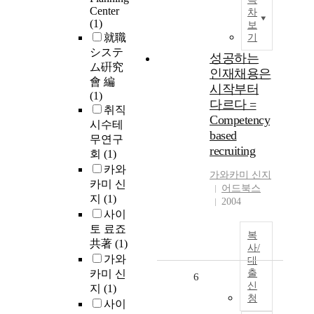
Center
차
(1)
보
就職
기
システ
성공하는
ム硏究
인재채용은
會 編
시작부터
(1)
다르다 =
취직
Competency
시수테
based
무연구
recruiting
회
(1)
카와
가와카미 신지
카미 신
어드북스
지
(1)
2004
사이
토 료죠
복
共著
(1)
사/
가와
대
카미 신
출
6
신
지
(1)
청
사이