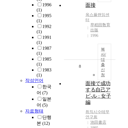
1996
面接
(1)
옥스플랜잉센
1995
터
(1)
早稻田敎育
1992
出版
(1)
1996
1991
(1)
1987
복
(1)
사/
1985
대
(1)
출
8
1983
신
(1)
청
작성언어
面接で成功
한국
する自己ア
어
(7)
ピ-ル : 女子
일본
編
어
(5)
자료형태
취직시수테무
단행
연구회
池田書店
본
(12)
1995