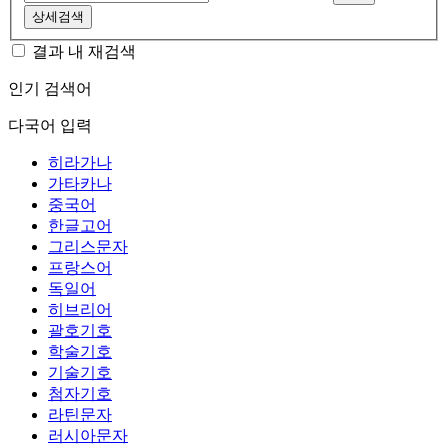
상세검색
결과 내 재검색
인기 검색어
다국어 입력
히라가나
가타카나
중국어
한글고어
그리스문자
프랑스어
독일어
히브리어
괄호기호
학술기호
기술기호
첨자기호
라틴문자
러시아문자