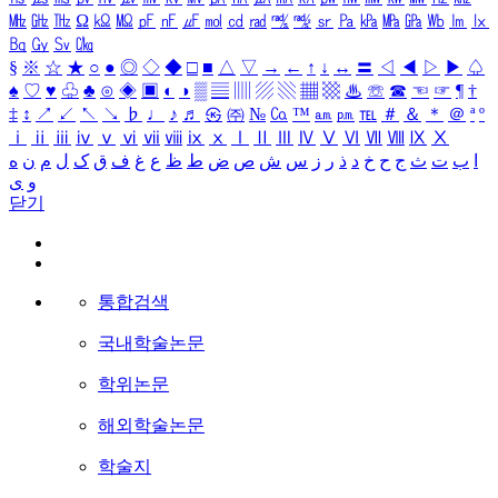
㎒
㎓
㎔
Ω
㏀
㏁
㎊
㎋
㎌
㏖
㏅
㎭
㎮
㎯
㏛
㎩
㎪
㎫
㎬
㏝
㏐
㏓
㏃
㏉
㏜
㏆
§
※
☆
★
○
●
◎
◇
◆
□
■
△
▽
→
←
↑
↓
↔
〓
◁
◀
▷
▶
♤
♠
♡
♥
♧
♣
⊙
◈
▣
◐
◑
▒
▤
▥
▨
▧
▦
▩
♨
☏
☎
☜
☞
¶
†
‡
↕
↗
↙
↖
↘
♭
♩
♪
♬
㉿
㈜
№
㏇
™
㏂
㏘
℡
＃
＆
＊
＠
ª
º
ⅰ
ⅱ
ⅲ
ⅳ
ⅴ
ⅵ
ⅶ
ⅷ
ⅸ
ⅹ
Ⅰ
Ⅱ
Ⅲ
Ⅳ
Ⅴ
Ⅵ
Ⅶ
Ⅷ
Ⅸ
Ⅹ
ا
ب
ت
ث
ج
ح
خ
د
ذ
ر
ز
س
ش
ص
ض
ط
ظ
ع
غ
ف
ق
ک
ل
م
ن
ه
و
ی
닫기
통합검색
국내학술논문
학위논문
해외학술논문
학술지