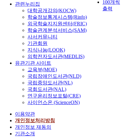
100개씩
관련누리집
출력
대학공개강의(KOCW)
학술정보통계시스템(Rinfo)
외국학술지지원센터(FRIC)
학술관계분석서비스(SAM)
사서커뮤니티
기관회원
지식나눔(LOOK)
의학전자도서관(MEDLIS)
유관기관 사이트
교육부(MOE)
국립장애인도서관(NLD)
국립중앙도서관(NL)
국회도서관(NAL)
연구윤리정보포털(CRE)
사이언스온 (ScienceON)
이용약관
개인정보처리방침
개인정보 재동의
기관소개