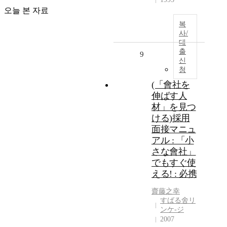
오늘 본 자료
복
사/
대
출
9
신
청
(「會社を
伸ばす人
材」を見つ
ける)採用
面接マニュ
アル : 「小
さな會社」
でもすぐ使
える! : 必携
齋藤之幸
すばる舍リ
ンケ-ジ
2007