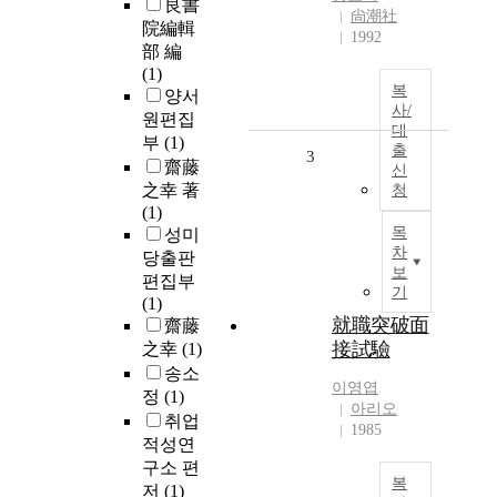
良書
尙潮社
院編輯
1992
部 編
(1)
복
양서
사/
원편집
대
부
(1)
출
3
齋藤
신
之幸 著
청
(1)
목
성미
차
당출판
보
편집부
기
(1)
就職突破面
齋藤
接試驗
之幸
(1)
송소
이영엽
정
(1)
아리오
취업
1985
적성연
구소 편
복
저
(1)