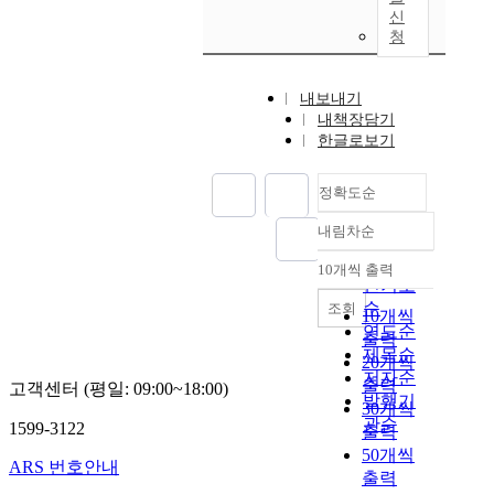
신
청
내보내기
내책장담기
한글로보기
정확도순
내림차순
정확도
순
10개씩 출력
내림차순
인기도
순
조회
10개씩
연도순
출력
제목순
20개씩
저자순
출력
고객센터 (평일: 09:00~18:00)
발행기
30개씩
관순
1599-3122
출력
50개씩
ARS 번호안내
출력