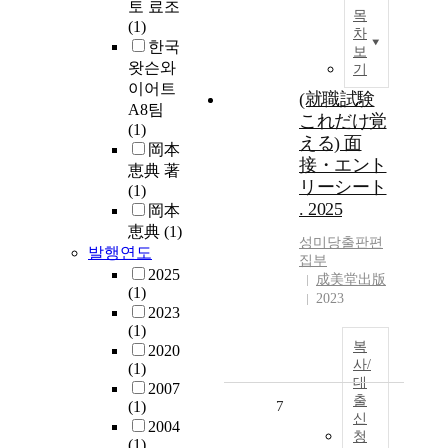
토 료조
목
(1)
차
한국
보
왓슨와
기
이어트
(就職試験
A8팀
これだけ覚
(1)
える) 面
岡本
接・エント
恵典 著
リーシート
(1)
. 2025
岡本
恵典
(1)
성미당출판편
발행연도
집부
2025
成美堂出版
(1)
2023
2023
(1)
복
2020
사/
(1)
대
2007
출
(1)
7
신
2004
청
(1)