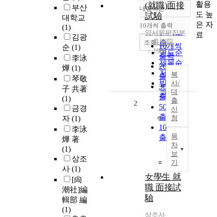
활용
(就職)面接
부산
내림차순
정확도
도 높
試驗
대학교
순
은 자
10개씩 출력
(1)
내림차순
인기도
양서원편집부
료
김광
良書院
순
조회
10개씩
순
(1)
1987
연도순
출력
李泳
제목순
20개씩
燁
(1)
저자순
복
출력
琴敬
발행기
사/
30개씩
子 共著
대
관순
출력
(1)
출
2
50개씩
금경
신
출력
자
(1)
청
100개씩
李泳
목
출력
燁 著
차
(1)
보
상조
기
사
(1)
女學生 就
[尙
職 面接試
潮社]編
驗
輯部 編
(1)
상조사