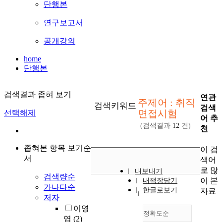
단행본
연구보고서
공개강의
home
단행본
검색결과 좁혀 보기
연관
주제어 : 취직
검색키워드
검색
면접시험
선택해제
어 추
(검색결과
12
건)
천
좁혀본 항목 보기순
이 검
서
색어
로 많
내보내기
검색량순
이 본
내책장담기
가나다순
한글로보기
자료
1
저자
이영
정확도순
엽
(2)