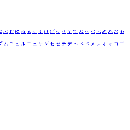
ぶ
ぷ
む
ゆ
ゅ
る
え
ぇ
け
げ
せ
ぜ
て
で
ね
へ
べ
ぺ
め
れ
お
ぉ
プ
ム
ユ
ュ
ル
エ
ェ
ケ
ゲ
セ
ゼ
テ
デ
ヘ
ベ
ペ
メ
レ
オ
ォ
コ
ゴ