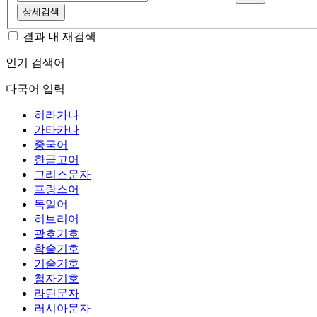
상세검색
결과 내 재검색
인기 검색어
다국어 입력
히라가나
가타카나
중국어
한글고어
그리스문자
프랑스어
독일어
히브리어
괄호기호
학술기호
기술기호
첨자기호
라틴문자
러시아문자