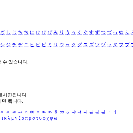
ぎ
し
じ
ち
ぢ
に
ひ
び
ぴ
み
り
う
ぅ
く
ぐ
す
ず
つ
づ
っ
ぬ
ふ
シ
ジ
チ
ヂ
ニ
ヒ
ビ
ピ
ミ
リ
ウ
ゥ
ク
グ
ス
ズ
ツ
ヅ
ッ
ヌ
フ
ブ
할 수 있습니다.
누르시면됩니다.
시면 됩니다.
ㅻ
ㅼ
ㅽ
ㅾ
ㅿ
ㆀ
ㆁ
ㆂ
ㆃ
ㆄ
ㆅ
ㆆ
ㆇ
ㆈ
ㆉ
ㆊ
ㆋ
ㆌ
ㆍ
ㆎ
θ
ι
κ
λ
μ
ν
ξ
ο
π
ρ
σ
τ
υ
φ
χ
ψ
ω