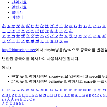
단위기호
일반기호
로마자
아랍어
あ
ぁ
か
が
さ
ざ
た
だ
な
は
ば
ぱ
ま
や
ゃ
ら
わ
ゎ
ん
い
ぃ
き
こ
ご
そ
ぞ
と
ど
の
ほ
ぼ
ぽ
も
よ
ょ
ろ
を
ア
ァ
カ
サ
ザ
タ
ダ
ナ
ハ
バ
パ
マ
ヤ
ャ
ラ
ワ
ヮ
ン
イ
ィ
キ
ギ
ソ
ゾ
ト
ド
ノ
ホ
ボ
ポ
モ
ヨ
ョ
ロ
ヲ
―
http://chineseinput.net/
에서 pinyin(병음)방식으로 중국어를 변환
변환된 중국어를 복사하여 사용하시면 됩니다.
예시)
中文 을 입력하시려면
zhongwen
을 입력하시고 space를
北京 을 입력하시려면
beijing
을 입력하시고 space를 누르
ㅥ
ㅦ
ㅧ
ㅨ
ㅩ
ㅪ
ㅫ
ㅬ
ㅭ
ㅮ
ㅯ
ㅰ
ㅱ
ㅲ
ㅳ
ㅴ
ㅵ
ㅶ
ㅷ
ㅸ
ㅹ
ㅺ
Α
Β
Γ
Δ
Ε
Ζ
Η
Θ
Ι
Κ
Λ
Μ
Ν
Ξ
Ο
Π
Ρ
Σ
Τ
Υ
Φ
Χ
Ψ
Ω
α
β
γ
δ
ε
ζ
η
á
à
Á
À
é
è
É
È
ç
Ç
ê
Ä
Ö
Ü
ä
ö
ü
ß