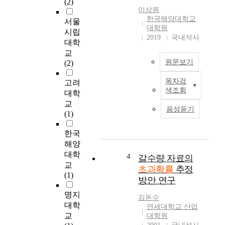
(2)
겪
나
이상원
고
타
한국해양대학교
서울
있
내
대학원
시립
다
는
2019
국내석사
대학
.
데
교
이
가
원문보기
(2)
는
장
단
널
목차검
고려
W
순
리
색조회
대학
h
한
이
교
e
인
용
음성듣기
(1)
n
명
되
d
및
는
한국
e
재
지
해양
s
산
표
대학
i
피
4
인
갈수량 자료의
g
교
해
연
초과확률
추정
n
(1)
를
피
방안 연구
i
넘
해
명지
n
어
기
김돈수
g
대학
,
대
연세대학교 산업
m
교
사
대학원
치
o