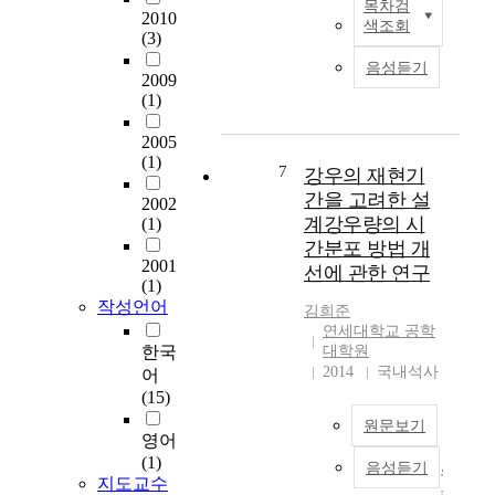
e
아
목차검
o
현
인 공급을 하고 비상시
2010
하
p
색조회
니
모
재
(3)
에도 물을 가급적 안정
천
o
며
의
교
적으로 공급할 수 있도
유
음성듣기
r
,
기
량
2009
록 정비하는 것이 필요
량
t
지
법
(1)
과
하다. 급수구역은 구역
을
f
진
을
같
내의 물수요 실태나 지
대
a
발
사
2005
은
형, 지세에 따라 대응
표
c
생
(1)
용
인
7
또는 복수의 배수계통
강우의 재현기
할
i
횟
하
프
으로 구성되는데, 평상
수
간을 고려한 설
l
2002
수
여
라
시 안정급수확보 및 비
있
계강우량의 시
(1)
i
와
표
구
상시의 응급급수대책
는
간분포 방법 개
t
시
본
조
을 위해서는 급수구역
갈
2001
y
선에 관한 연구
민
분
물
이 자연적으로나 사회
수
(1)
m
들
포
들
적 조건에 맞도록 적절
작성언어
량
김희준
a
이
를
이
한 배수계통으로 구성
을
연세대학교 공학
n
직
선
지
된 관망을 형성하고 있
구
한국
대학원
a
접
정
진
어야 하며, 유지관리가
2014
국내석사
축
어
g
체
하
으
용이하고 또한 관내의
하
(15)
e
감
고
로
수질을 충분히 유지할
였
r
하
원문보기
이
인
수 있도록 블록시스템
다
영어
s
는
를
해
(block system),
.
(1)
h
음성듣기
유
불
우
많
DMA(District Metered
지도교수
확
o
감
확