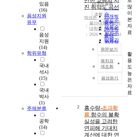
반한 교량의 지
로
순
있음
10개씩 출력
내림차순
많
진 취약도 곡선
인기도
(16)
이
순
조회
음성지원
10개씩
박성준
본
연도순
유무
출력
울산대학교 일반
자
제목순
대학원
20개씩
료
저자순
음성
2026
국내석사
출력
발행기
지원
30개씩
관순
(14)
출력
원문보기
학위유형
활
50개씩
용
목차검
출력
최
국내
도
색조회
100개씩
근
석사
높
출력
전
(15)
음성듣기
은
세
자
계
국내
료
적
박사
으
(1)
로
2
홍수량-
초과확
주제분류
대
률
함수의 불확
규
공학
실성을 고려한
모
(14)
연피해 기대치
지
계산에 대한 연
진