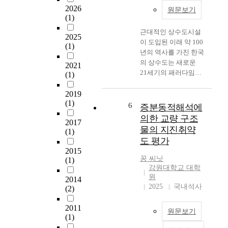
결
o
질
성
2026
원문보기
정
r
수
(1)
을
하
a
있
반
근대적인 상수도시설
기
n
2025
다
영
이 도입된 이래 약 100
위
(1)
d
.
하
년의 역사를 가진 한국
하
d
특
기
의 상수도는 새로운
여
2021
o
히
위
21세기의 패러다임으
하
(1)
c
,
해
로 고효율 상수도 시스
천
k
한
빈
템을 구축하고자 노력
2019
유
f
국
도
(1)
하고 있다. 고효율 상
량
6
증분동적해석에
a
도
해
수도라 함은 상수도의
자
의한 교량 구조
c
더
석
2017
3대 목표인 수량의 안
료
i
물의 지진취약
이
과
(1)
정적 공급, 수질의 안
를
l
상
도 평가
M
정성 확보, 수압의 균
검
i
지
o
2015
등성 확보라는 목표로
토
t
꽁 씨닛
진
(1)
n
최적의 유지관리가 가
하
강원대학교 대학
i
의
t
능한 상수도 시스템을
고
원
e
2014
안
e
구축하는 것이다. 상수
자
2025
국내석사
(2)
s
전
C
도의 3대 목표 가운데
연
,
지
a
수압의 균등성 확보를
상
2011
t
대
r
원문보기
위해서 평상시에는 적
태
(1)
h
가
l
정한 수압으로 안정적
의