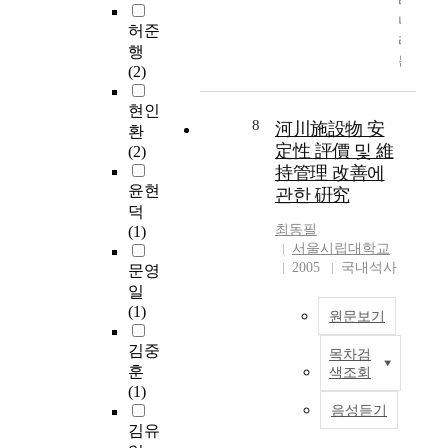
리
은
Areae)로 정비하여 구
률
u
지
실
나
피
축하는 것이 좋다. 이
갈
허준
l
진
성
라
해
처럼 평균수압의 중요
수
행
d
의
이
는
를
성은 제시되고 있으나,
량
(2)
c
빈
고
해
받
평균수압 산정에 있어
은
o
도
려
마
고
서 측정기간, 측정간격
매
현인
n
가
된
다
있
8
등에 대한 명확한 제시
河川施設物 安
개
환
s
급
연
발
는
가 없다. 상수도 시설
定性 評價 및 維
변
(2)
i
격
피
생
것
기준 유지관리편에서
수
持管理 改善에
d
히
해
하
은
수압 측정간격에 대하
적
윤현
관한 硏究
e
늘
기
는
사
여는 배수조정을 위해
방
덕
r
고
대
자
실
수압 및 수량 측정을
법
최동필
(1)
t
있
치
연
이
이용하여 관망 주요지
서울시립대학교
과
h
는
계
재
다
점에서 항상 측정·기
2005
국내석사
비
문영
e
추
산
해
.
록해서 장래 참고자료
매
일
b
세
에
로
교
로 보존해 두어야 한다
개
(1)
e
원문보기
다
적
인
량
고 명시 되어 있다. 그
변
r
.
용
하
구
러나 수압 측정간격에
수
김중
목차검
t
도
하
최
여
조
따라서 수압 데이터의
적
훈
색조회
h
로
였
근
사
물
저장능력과 정확한 수
방
(1)
i
와
다
지
회
은
압측정의 신뢰도가 떨
법
음성듣기
n
철
.
구
적
지
어 질 수 있기 때문에
을
김유
g
도
홍
촌
경
진
수압 측정간격에 대한