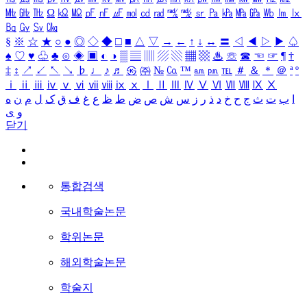
㎒
㎓
㎔
Ω
㏀
㏁
㎊
㎋
㎌
㏖
㏅
㎭
㎮
㎯
㏛
㎩
㎪
㎫
㎬
㏝
㏐
㏓
㏃
㏉
㏜
㏆
§
※
☆
★
○
●
◎
◇
◆
□
■
△
▽
→
←
↑
↓
↔
〓
◁
◀
▷
▶
♤
♠
♡
♥
♧
♣
⊙
◈
▣
◐
◑
▒
▤
▥
▨
▧
▦
▩
♨
☏
☎
☜
☞
¶
†
‡
↕
↗
↙
↖
↘
♭
♩
♪
♬
㉿
㈜
№
㏇
™
㏂
㏘
℡
＃
＆
＊
＠
ª
º
ⅰ
ⅱ
ⅲ
ⅳ
ⅴ
ⅵ
ⅶ
ⅷ
ⅸ
ⅹ
Ⅰ
Ⅱ
Ⅲ
Ⅳ
Ⅴ
Ⅵ
Ⅶ
Ⅷ
Ⅸ
Ⅹ
ا
ب
ت
ث
ج
ح
خ
د
ذ
ر
ز
س
ش
ص
ض
ط
ظ
ع
غ
ف
ق
ک
ل
م
ن
ه
و
ی
닫기
통합검색
국내학술논문
학위논문
해외학술논문
학술지