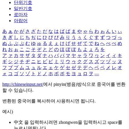
단위기호
일반기호
로마자
아랍어
あ
ぁ
か
が
さ
ざ
た
だ
な
は
ば
ぱ
ま
や
ゃ
ら
わ
ゎ
ん
い
ぃ
き
ぎ
し
じ
ち
ぢ
に
ひ
び
ぴ
み
り
う
ぅ
く
ぐ
す
ず
つ
づ
っ
ぬ
ふ
ぶ
ぷ
む
ゆ
ゅ
る
え
ぇ
け
げ
せ
ぜ
て
で
ね
へ
べ
ぺ
め
れ
お
ぉ
こ
ご
そ
ぞ
と
ど
の
ほ
ぼ
ぽ
も
よ
ょ
ろ
を
ア
ァ
カ
サ
ザ
タ
ダ
ナ
ハ
バ
パ
マ
ヤ
ャ
ラ
ワ
ヮ
ン
イ
ィ
キ
ギ
シ
ジ
チ
ヂ
ニ
ヒ
ビ
ピ
ミ
リ
ウ
ゥ
ク
グ
ス
ズ
ツ
ヅ
ッ
ヌ
フ
ブ
プ
ム
ユ
ュ
ル
エ
ェ
ケ
ゲ
セ
ゼ
テ
デ
ヘ
ベ
ペ
メ
レ
オ
ォ
コ
ゴ
ソ
ゾ
ト
ド
ノ
ホ
ボ
ポ
モ
ヨ
ョ
ロ
ヲ
―
http://chineseinput.net/
에서 pinyin(병음)방식으로 중국어를 변환
할 수 있습니다.
변환된 중국어를 복사하여 사용하시면 됩니다.
예시)
中文 을 입력하시려면
zhongwen
을 입력하시고 space를
누르시면됩니다.