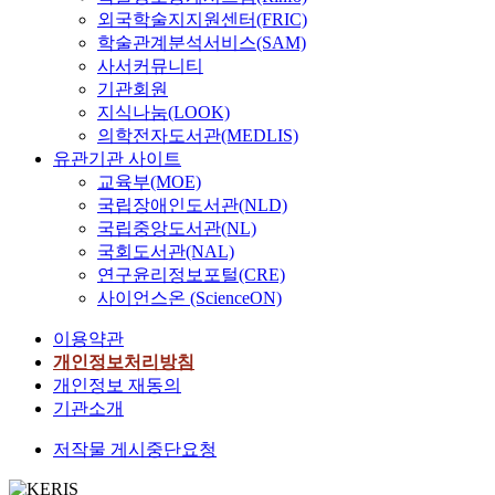
h
는
조
하
도
위
로
여
의 매설년수를 고려하
외국학술지지원센터(FRIC)
체
e
선
물
여
해
하
현
증
여 구역 평균수압을 산
에
학술관계분석서비스(SAM)
s
박
손
안
석
여
재
분
정하는데 오차를 줄이
대
사서커뮤니티
h
의
실
전
을
하
수
동
는 연구가 필요할 것으
한
기관회원
i
동
뿐
율
실
천
공
적
로 판단된다. Since the
확
지식나눔(LOOK)
p
적
만
을
시
의
구
해
modern drinking water
률
의학전자도서관(MEDLIS)
’
특
아
이
하
양
조
석
system has been
분
유관기관 사이트
s
성
니
용
여
안
물
또
introduced into Korea
포
b
교육부(MOE)
을
라
하
적
에
의
는
a century ago, highly
형
e
파
국립장애인도서관(NLD)
,
는
합
설
설
I
efficient system has
은
r
악
긴
국립중앙도서관(NL)
결
한
치
계
n
been established to
3
t
하
급
정
국회도서관(NAL)
확
하
기
c
meet soaring needs
가
h
기
구
론
률
연구윤리정보포털(CRE)
는
준
r
from the 21st century.
지
i
위
호
적
분
홍
사이언스온 (ScienceON)
에
e
The Korean water
분
n
해
활
설
포
수
대
m
system has evolved to
포
g
선
동
이용약관
계
형
방
한
e
achieve high
형
v
모
지
법
개인정보처리방침
을
어
재
n
efficiency throughout
,
e
드
연
이
선
개인정보 재동의
를
검
t
assuring stable supply
즉
l
형
과
사
정
위
기관소개
토
a
in quantity, low
2
o
상
사
용
하
한
가
l
contamination in
변
c
,
회
저작물 게시중단요청
되
였
가
요
D
quality, and uniformity
수
i
고
기
어
다
장
구
y
of water pressure in the
g
t
유
능
왔
.
중