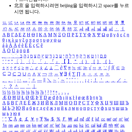
北京 을 입력하시려면
beijing
을 입력하시고 space를 누르
시면 됩니다.
ㅥ
ㅦ
ㅧ
ㅨ
ㅩ
ㅪ
ㅫ
ㅬ
ㅭ
ㅮ
ㅯ
ㅰ
ㅱ
ㅲ
ㅳ
ㅴ
ㅵ
ㅶ
ㅷ
ㅸ
ㅹ
ㅺ
ㅻ
ㅼ
ㅽ
ㅾ
ㅿ
ㆀ
ㆁ
ㆂ
ㆃ
ㆄ
ㆅ
ㆆ
ㆇ
ㆈ
ㆉ
ㆊ
ㆋ
ㆌ
ㆍ
ㆎ
Α
Β
Γ
Δ
Ε
Ζ
Η
Θ
Ι
Κ
Λ
Μ
Ν
Ξ
Ο
Π
Ρ
Σ
Τ
Υ
Φ
Χ
Ψ
Ω
α
β
γ
δ
ε
ζ
η
θ
ι
κ
λ
μ
ν
ξ
ο
π
ρ
σ
τ
υ
φ
χ
ψ
ω
á
à
Á
À
é
è
É
È
ç
Ç
ê
Ä
Ö
Ü
ä
ö
ü
ß
ְ
ֳ
ֲ
ֱ
ָ
ַ
ֵ
ֶ
ִ
ֹ
ּ
ֻ
ׂ
ׁ
ּ
ב
ה
נ
מ
צ
ת
ץ
ש
ד
ג
כ
ע
י
ח
ל
ך
ף
ק
ר
א
ט
ו
ן
ם
פ
‘
’
“
”
〔
〕
〈
〉
「
」
『
』
【
】
＂
（
）
［
］
｛
｝
±
×
÷
≠
≤
≥
∞
∴
♂
♀
∠
⊥
⌒
∂
∇
≡
≒
≪
≫
√
∽
∝
∵
∫
∬
∈
∋
⊆
⊇
⊂
⊃
∪
∩
∧
∨
￢
⇒
⇔
∀
∃
∮
∑
∏
＋
－
＜
＝
＞
、
。
·
‥
…
¨
〃
―
∥
＼
∼
´
～
ˇ
˘
˝
˚
˙
¸
˛
¡
¿
ː
！
＇
，
．
／
：
；
？
＾
＿
｀
｜
½
⅓
⅔
¼
¾
⅛
⅜
⅝
⅞
¹
²
³
⁴
ⁿ
₁
₂
₃
₄
Æ
Ð
Ħ
Ĳ
Ł
Ø
Œ
Þ
Ŧ
Ŋ
æ
đ
ð
ħ
ı
ĳ
ĸ
ŀ
ł
ø
œ
ß
þ
ŧ
ŋ
ŉ
А
Б
В
Г
Д
Е
Ё
Ж
З
И
Й
К
Л
М
Н
О
П
Р
С
Т
У
Ф
Х
Ц
Ч
Ш
Щ
Ъ
Ы
Ь
Э
Ю
Я
а
б
в
г
д
е
ё
ж
з
и
й
к
л
м
н
о
п
р
с
т
у
ф
х
ц
ч
ш
щ
ъ
ы
ь
э
ю
я
′
″
℃
Å
￠
￡
￥
¤
℉
‰
＄
％
Ｆ
￦
㎕
㎖
㎗
ℓ
㎘
㏄
㎣
㎤
㎥
㎦
㎙
㎚
㎛
㎜
㎝
㎞
㎟
㎠
㎡
㎢
㏊
㎍
㎎
㎏
㏏
㎈
㎉
㏈
㎧
㎨
㎰
㎱
㎲
㎳
㎴
㎵
㎶
㎷
㎸
㎹
㎀
㎁
㎂
㎃
㎄
㎺
㎻
㎽
㎾
㎿
㎐
㎑