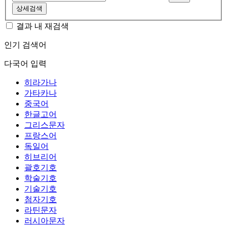
상세검색
결과 내 재검색
인기 검색어
다국어 입력
히라가나
가타카나
중국어
한글고어
그리스문자
프랑스어
독일어
히브리어
괄호기호
학술기호
기술기호
첨자기호
라틴문자
러시아문자