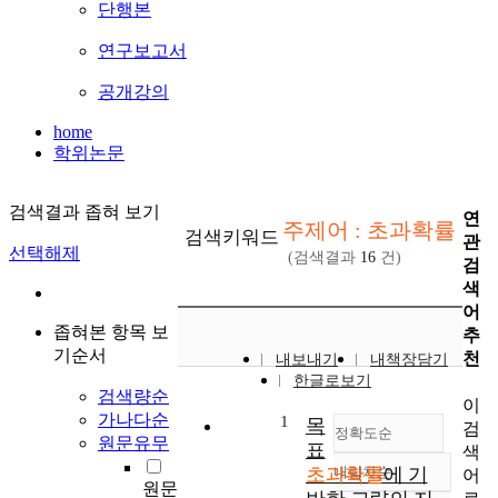
단행본
연구보고서
공개강의
home
학위논문
검색결과 좁혀 보기
연
주제어 : 초과확률
검색키워드
관
선택해제
(검색결과
16
건)
검
색
어
좁혀본 항목 보
추
기순서
천
내보내기
내책장담기
한글로보기
검색량순
이
가나다순
1
목
검
정확도순
원문유무
표
색
초과확률
내림차순
에 기
어
정확도
원문