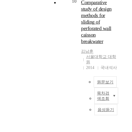
적
y
10
이
으
Comparative
를
질 수 있다는 점에서
실
h
속
자
p
빈
로
정
study of design
세밀한 기준이 정비되
험
i
화
원
e
번
기
밀
methods for
어야 할 것으로 판단된
을
p
가
을
I
히
후
하
다. 따라서 본 연구에
sliding of
통
.
진
신
I
발
변
게
서는 U시 S배수구역의
하
perforated wall
H
행
속
I
생
화
평
간접배수시의 겨울철
여
caisson
o
되
히
분
하
로
가
과 여름철 계측자료를
비
breakwater
w
어
수
포
고
인
하
이용하여 1분 단위의
교
e
감
송
로
있
해
는
계측자료를 이용하여
·
김남훈
v
에
하
제
다
강
해
간격별 최대오차율을
서울대학교 대학
분
e
따
는
한
.
우
석
산정하였고, 1분 단위
원
석
r
라
생
한
특
사
방
2014
국내석사
측정자료 대비 95% 신
하
,
스
명
것
히
상
법
뢰성 있는 수압 측정간
였
i
프
선
의
제
과
이
격에 대하여 연구하였
다
원문보기
t
링
(
한
방
강
필
다. 측정기간에 대하여
.
i
잉
L
계
은
도
요
전체 계측자료의 평균
한
목차검
s
,
i
케
를
유
가
하
수압을 산정한 후 기간
강
색조회
d
휘
f
이
해
수
변
다
별 평균수압과의 오차
유
i
핑
e
슨
결
가
화
.
율에 대하여 비초과확
음성듣기
역
f
과
l
방
하
하
하
본
률 개념의 적용가능성
1
f
같
i
파
기
도
여
연
을 검토하고자 한다.
3
i
은
n
제
위
밖
국
구
본 연구를 통하여 적정
개
c
유
e
를
해
으
지
는