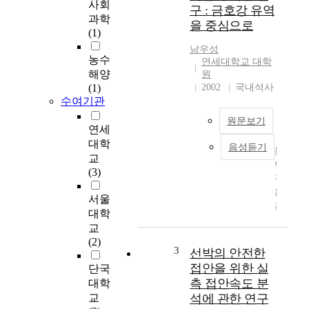
사회
구 : 금호강 유역
이
과학
을 중심으로
잇
(1)
따
남우성
라
농수
연세대학교 대학
발
해양
원
생
(1)
2002
국내석사
하
수여기관
면
원문보기
서
연세
사
대학
음성듣기
회
본
교
기
연
(3)
반
구
시
는
서울
설
홍
대학
이
수
교
심
피
(2)
각
해
3
선박의 안전한
한
의
접안을 위한 실
단국
피
영
측 접안속도 분
대학
해
향
교
석에 관한 연구
를
을