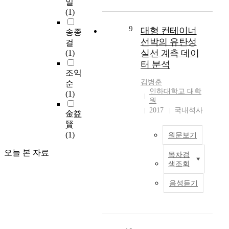
사
일
e
망
수
의
제
하
연구가 필요하다. 측정
용
(1)
n
의
량
기
적
중
기간에 대하여는 상수
하
e
중
-
상
으
에
9
대형 컨테이너
도관망 기술진단 메뉴
여
송종
r
추
초
이
로
대
얼 개발연구와 유수율
선박의 유탄성
산
걸
g
적
과
변
큰
해
제고사업 추진 메뉴얼
정
실선 계측 데이
(1)
y
역
확
으
피
복
에서 ‘배수관망 해석
하
터 분석
o
할
률
로
해
잡
을 위하여 각 측점별
였
조익
f
을
함
세
가
한
48시간 이상의 수압
김병훈
으
순
t
하
수
계
발
비
(㎏f/㎠ 또는 m)의 변동
인하대학교 대학
며
(1)
h
는
를
곳
생
선
원
을 측정하여 주간 및
,
e
교
l
곳
하
형
2017
국내석사
야간의 수압을 조사한
M
金益
a
량
o
에
고
거
다.’고 명시되어 있다.
o
賢
p
은
g
서
있
동
국외의 경우에는 M.
n
(1)
원문보기
p
지
-
홍
으
을
Tabesh는 ‘수압측정기
t
r
진
P
수
며
보
오늘 본 자료
간은 기후변화, 계절,
e
목차검
o
선
발
e
,
,
이
요일 등이 변화함에 따
색조회
C
a
박
생
a
가
특
기
라 그 산정결과가 달라
a
c
의
시
r
뭄
히
때
질 수 있다.’ 이처럼 국
음성듣기
r
h
대
인
s
등
전
문
내·외의 문헌에서 평
l
i
형
적
o
의
지
에
균수압 산정시 수압측
o
n
화
·
n
재
구
,
정기간이 변화함에 따
모
g
와
물
t
앙
적
이
라 그 산정결과가 달라
의
s
고