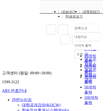
한 수압 측정기간을 산
지
u
탄
)
설
금
로
호
교
정하고, 배수구역의 평
점
l
성
기
계
호
넘
우
량
균수압 산정에 있어서
의
내보내기
내책장담기
t
응
능
함
강
치
사
구
그 측정기간을 단축시
갈
한글로보기
t
답
을
에
유
는
상
조
킬 수 있는지를 검토하
수
o
의
한
있
역
것
과
물
고자 하였다. 또한 관
량
d
중
다
정확도순
어
동
을
집
의
망해석을 실시하여 구
에
i
요
.
서
촌
방
중
내
역 평균수압 산정방법
대
내림차순
r
성
하
방
정확도
과
지
호
진
에 대하여 고찰하였다.
한
e
이
지
파
성
순
하
우
성
본 연구에서는 평균수
10개씩 출력
빈
내림차순
c
부
만
제
서
고
인기도
사
능
압의 발생특성과 그 산
도
t
각
지
의
지
유
상
순
조회
을
정방법을 비초과확률
10개씩
해
l
되
진
주
점
수
의
연도순
정
을 이용하여 나타내었
석
출력
y
고
으
요
의
의
증
량
제목순
으며, 평균수압을 산정
을
20개씩
e
있
로
파
홍
소
가
적
저자순
하는 방법으로서 유용
실
출력
s
다
교
고객센터 (평일: 09:00~18:00)
괴
수
통
및
으
발행기
한 기초자료가 될 것이
시
30개씩
t
.
량
모
량
을
강
로
라 판단된다. 그러나
관순
한
1599-3122
출력
i
유
이
드
자
원
우
평
관망해석을 이용하여
결
50개씩
m
탄
파
인
료
활
패
가
지점 평균수압과 구역
ARS 번호안내
과
a
출력
성
괴
활
에
하
턴
하
평균수압을 검토하는
,
t
응
100개씩
되
동
대
게
의
기
관련누리집
과정에서 추가적으로
유
e
답
면
출력
에
해
하
변
위
대학공개강의(KOCW)
많은 절점을 확보하고
역
t
하
구
대
빈
기
화
하
C계수의 조합과 관로
학술정보통계시스템(Rinfo)
전