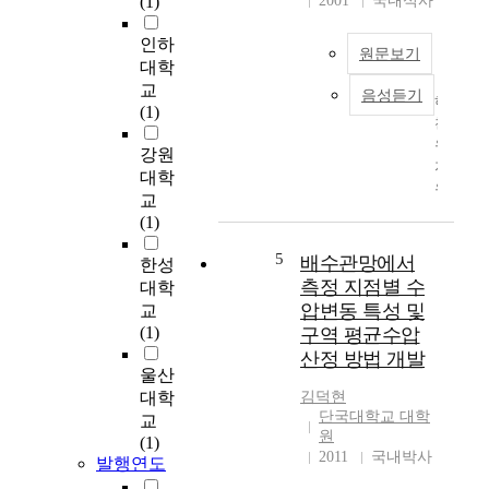
(1)
2001
국내석사
회
산
o
·
정
r
인하
경
시
원문보기
i
대학
제
중
n
시
교
요
음성듣기
하
g
스
(1)
한
천
f
템
요
유
a
강원
전
소
지
c
체
대학
인
유
i
를
교
홍
량
l
마
(1)
수
설
i
비
량
정
5
배수관망에서
t
시
한성
-
에
i
측정 지점별 수
키
대학
초
기
e
는
압변동 특성 및
과
교
준
s
국
확
(1)
구역 평균수압
이
f
가
률
산정 방법 개발
되
o
적
울산
함
는
r
위
수
대학
김덕현
갈
h
기
단국대학교 대학
의
교
수
a
원
로
불
(1)
량
2011
국내박사
r
이
확
발행연도
을
b
어
실