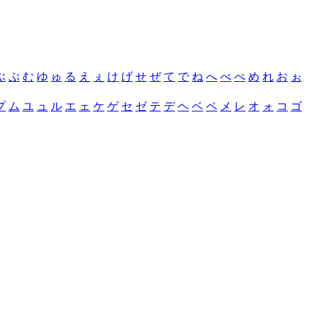
ぶ
ぷ
む
ゆ
ゅ
る
え
ぇ
け
げ
せ
ぜ
て
で
ね
へ
べ
ぺ
め
れ
お
ぉ
プ
ム
ユ
ュ
ル
エ
ェ
ケ
ゲ
セ
ゼ
テ
デ
ヘ
ベ
ペ
メ
レ
オ
ォ
コ
ゴ