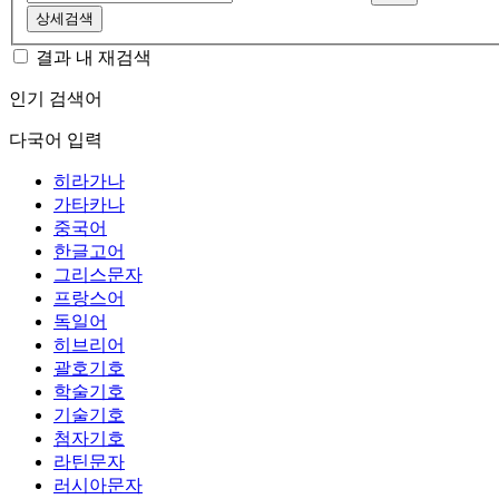
상세검색
결과 내 재검색
인기 검색어
다국어 입력
히라가나
가타카나
중국어
한글고어
그리스문자
프랑스어
독일어
히브리어
괄호기호
학술기호
기술기호
첨자기호
라틴문자
러시아문자