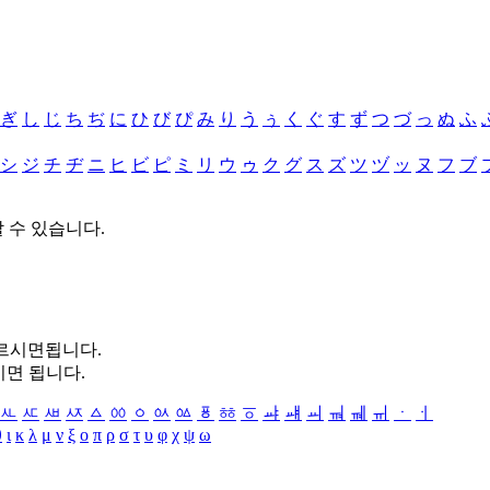
ぎ
し
じ
ち
ぢ
に
ひ
び
ぴ
み
り
う
ぅ
く
ぐ
す
ず
つ
づ
っ
ぬ
ふ
シ
ジ
チ
ヂ
ニ
ヒ
ビ
ピ
ミ
リ
ウ
ゥ
ク
グ
ス
ズ
ツ
ヅ
ッ
ヌ
フ
ブ
할 수 있습니다.
누르시면됩니다.
시면 됩니다.
ㅻ
ㅼ
ㅽ
ㅾ
ㅿ
ㆀ
ㆁ
ㆂ
ㆃ
ㆄ
ㆅ
ㆆ
ㆇ
ㆈ
ㆉ
ㆊ
ㆋ
ㆌ
ㆍ
ㆎ
θ
ι
κ
λ
μ
ν
ξ
ο
π
ρ
σ
τ
υ
φ
χ
ψ
ω