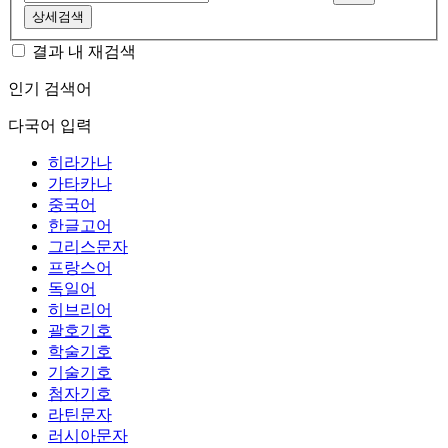
상세검색
결과 내 재검색
인기 검색어
다국어 입력
히라가나
가타카나
중국어
한글고어
그리스문자
프랑스어
독일어
히브리어
괄호기호
학술기호
기술기호
첨자기호
라틴문자
러시아문자