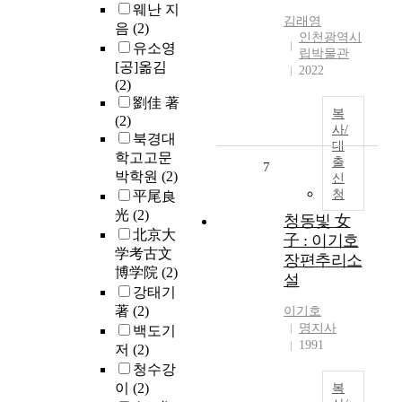
웨난 지
김래영
음
(2)
인천광역시
유소영
립박물관
[공]옮김
2022
(2)
劉佳 著
복
(2)
사/
북경대
대
학고고문
출
7
박학원
(2)
신
청
平尾良
光
(2)
청동빛 女
北京大
子 : 이기호
学考古文
장편추리소
博学院
(2)
설
강태기
著
(2)
이기호
명지사
백도기
1991
저
(2)
청수강
이
(2)
복