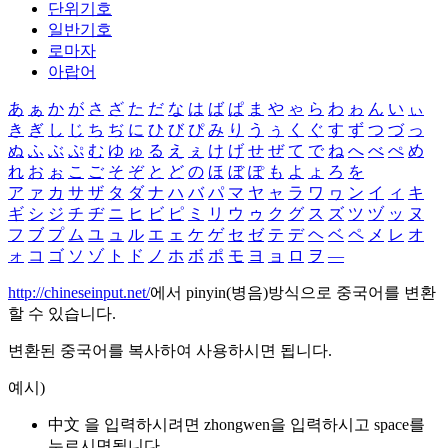
단위기호
일반기호
로마자
아랍어
あ
ぁ
か
が
さ
ざ
た
だ
な
は
ば
ぱ
ま
や
ゃ
ら
わ
ゎ
ん
い
ぃ
き
ぎ
し
じ
ち
ぢ
に
ひ
び
ぴ
み
り
う
ぅ
く
ぐ
す
ず
つ
づ
っ
ぬ
ふ
ぶ
ぷ
む
ゆ
ゅ
る
え
ぇ
け
げ
せ
ぜ
て
で
ね
へ
べ
ぺ
め
れ
お
ぉ
こ
ご
そ
ぞ
と
ど
の
ほ
ぼ
ぽ
も
よ
ょ
ろ
を
ア
ァ
カ
サ
ザ
タ
ダ
ナ
ハ
バ
パ
マ
ヤ
ャ
ラ
ワ
ヮ
ン
イ
ィ
キ
ギ
シ
ジ
チ
ヂ
ニ
ヒ
ビ
ピ
ミ
リ
ウ
ゥ
ク
グ
ス
ズ
ツ
ヅ
ッ
ヌ
フ
ブ
プ
ム
ユ
ュ
ル
エ
ェ
ケ
ゲ
セ
ゼ
テ
デ
ヘ
ベ
ペ
メ
レ
オ
ォ
コ
ゴ
ソ
ゾ
ト
ド
ノ
ホ
ボ
ポ
モ
ヨ
ョ
ロ
ヲ
―
http://chineseinput.net/
에서 pinyin(병음)방식으로 중국어를 변환
할 수 있습니다.
변환된 중국어를 복사하여 사용하시면 됩니다.
예시)
中文 을 입력하시려면
zhongwen
을 입력하시고 space를
누르시면됩니다.