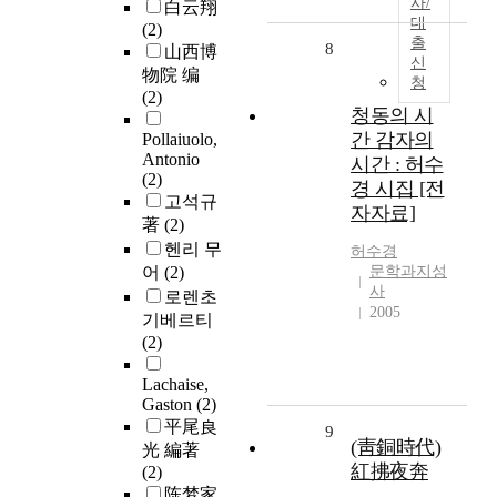
사/
白云翔
대
(2)
출
8
山西博
신
物院 编
청
(2)
청동의 시
간 감자의
Pollaiuolo,
Antonio
시간 : 허수
(2)
경 시집 [전
고석규
자자료]
著
(2)
헨리 무
허수경
어
(2)
문학과지성
사
로렌초
2005
기베르티
(2)
Lachaise,
Gaston
(2)
平尾良
9
(靑銅時代)
光 編著
紅拂夜奔
(2)
陈梦家