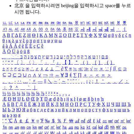
北京 을 입력하시려면
beijing
을 입력하시고 space를 누르
시면 됩니다.
ㅥ
ㅦ
ㅧ
ㅨ
ㅩ
ㅪ
ㅫ
ㅬ
ㅭ
ㅮ
ㅯ
ㅰ
ㅱ
ㅲ
ㅳ
ㅴ
ㅵ
ㅶ
ㅷ
ㅸ
ㅹ
ㅺ
ㅻ
ㅼ
ㅽ
ㅾ
ㅿ
ㆀ
ㆁ
ㆂ
ㆃ
ㆄ
ㆅ
ㆆ
ㆇ
ㆈ
ㆉ
ㆊ
ㆋ
ㆌ
ㆍ
ㆎ
Α
Β
Γ
Δ
Ε
Ζ
Η
Θ
Ι
Κ
Λ
Μ
Ν
Ξ
Ο
Π
Ρ
Σ
Τ
Υ
Φ
Χ
Ψ
Ω
α
β
γ
δ
ε
ζ
η
θ
ι
κ
λ
μ
ν
ξ
ο
π
ρ
σ
τ
υ
φ
χ
ψ
ω
á
à
Á
À
é
è
É
È
ç
Ç
ê
Ä
Ö
Ü
ä
ö
ü
ß
ְ
ֳ
ֲ
ֱ
ָ
ַ
ֵ
ֶ
ִ
ֹ
ּ
ֻ
ׂ
ׁ
ּ
ב
ה
נ
מ
צ
ת
ץ
ש
ד
ג
כ
ע
י
ח
ל
ך
ף
ק
ר
א
ט
ו
ן
ם
פ
‘
’
“
”
〔
〕
〈
〉
「
」
『
』
【
】
＂
（
）
［
］
｛
｝
±
×
÷
≠
≤
≥
∞
∴
♂
♀
∠
⊥
⌒
∂
∇
≡
≒
≪
≫
√
∽
∝
∵
∫
∬
∈
∋
⊆
⊇
⊂
⊃
∪
∩
∧
∨
￢
⇒
⇔
∀
∃
∮
∑
∏
＋
－
＜
＝
＞
、
。
·
‥
…
¨
〃
―
∥
＼
∼
´
～
ˇ
˘
˝
˚
˙
¸
˛
¡
¿
ː
！
＇
，
．
／
：
；
？
＾
＿
｀
｜
½
⅓
⅔
¼
¾
⅛
⅜
⅝
⅞
¹
²
³
⁴
ⁿ
₁
₂
₃
₄
Æ
Ð
Ħ
Ĳ
Ł
Ø
Œ
Þ
Ŧ
Ŋ
æ
đ
ð
ħ
ı
ĳ
ĸ
ŀ
ł
ø
œ
ß
þ
ŧ
ŋ
ŉ
А
Б
В
Г
Д
Е
Ё
Ж
З
И
Й
К
Л
М
Н
О
П
Р
С
Т
У
Ф
Х
Ц
Ч
Ш
Щ
Ъ
Ы
Ь
Э
Ю
Я
а
б
в
г
д
е
ё
ж
з
и
й
к
л
м
н
о
п
р
с
т
у
ф
х
ц
ч
ш
щ
ъ
ы
ь
э
ю
я
′
″
℃
Å
￠
￡
￥
¤
℉
‰
＄
％
Ｆ
￦
㎕
㎖
㎗
ℓ
㎘
㏄
㎣
㎤
㎥
㎦
㎙
㎚
㎛
㎜
㎝
㎞
㎟
㎠
㎡
㎢
㏊
㎍
㎎
㎏
㏏
㎈
㎉
㏈
㎧
㎨
㎰
㎱
㎲
㎳
㎴
㎵
㎶
㎷
㎸
㎹
㎀
㎁
㎂
㎃
㎄
㎺
㎻
㎽
㎾
㎿
㎐
㎑