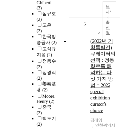
Ghiberti
복
(3)
사/
심규호
대
(2)
출
5
고은
신
(2)
청
한국방
(2022년 기
송공사
(2)
획특별전)
고석규
큐레이터의
지음
(2)
선택 : 청동
정동수
향로를 해
(2)
석하는 다
장광직
(2)
섯 가지 방
姜泰基
법 = 2022
著
(2)
special
Moore,
exhibition
Henry
(2)
curator's
중국
choice
(2)
백도기
김래영
(2)
인천광역시