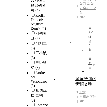
동기전집
학관 과학
편집위원
기술사연구
회
(4)
실
Rodin,
2004
Francois
Auguste
Rene>
(4)
복
사/
기획원
대
고
(4)
출
4
이기호
신
(3)
청
王小波
(3)
목
도나텔
차
로
(3)
보
기
Andrea
del
黃河流域的
Verrocchio
靑銅文明
(3)
오귀스
李玉潔
트 로댕
科學出版社
(3)
2010
Lorenzo