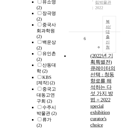
유소영
립박물관
(2)
2022
장극명
(2)
복
중국사
사/
회과학원
대
(2)
출
6
백운상
신
청
(2)
유인촌
(2022년 기
(2)
획특별전)
산동대
큐레이터의
학
(2)
선택 : 청동
KBS
향로를 해
[제작]
(2)
석하는 다
중국고
섯 가지 방
대동고연
법 = 2022
구회
(2)
special
수주시
exhibition
박물관
(2)
curator's
류가
choice
(2)