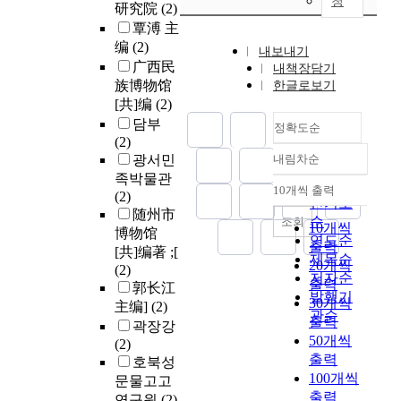
청
研究院
(2)
覃溥 主
编
(2)
내보내기
广西民
내책장담기
族博物馆
한글로보기
[共]编
(2)
담부
정확도순
(2)
광서민
내림차순
정확도
족박물관
순
10개씩 출력
(2)
내림차순
인기도
随州市
순
조회
10개씩
博物馆
연도순
출력
[共]编著 ;[
제목순
20개씩
(2)
저자순
출력
郭长江
발행기
30개씩
主编]
(2)
관순
출력
곽장강
50개씩
(2)
출력
호북성
100개씩
문물고고
출력
연구원
(2)