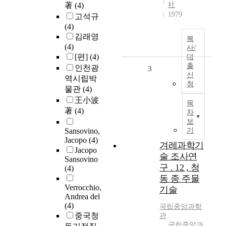
著
(4)
社
1979
고석규
(4)
김래영
복
(4)
사/
[편]
(4)
대
출
인천광
3
신
역시립박
청
물관
(4)
王小波
목
著
(4)
차
보
Sansovino,
기
Jacopo
(4)
겨레과학기
Jacopo
술 조사연
Sansovino
구 . 12 , 청
(4)
동 종 주물
Verrocchio,
기술
Andrea del
(4)
국립중앙과학
중국청
관
국립중앙과