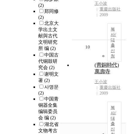
王小波
(2)
重慶出版社
郑同修
2009
(2)
北京大
学出土文
복
사/
献與古代
대
文明研究
출
10
所 编
(2)
신
中国古
청
代铜鼓研
(靑銅時代)
究会
(2)
萬壽寺
谢明文
著
(2)
王小波
사명문
重慶出版社
(2)
2009
中国青
铜器全集
복
编辑委员
사/
会 编
(2)
대
출
湖北省
신
文物考古