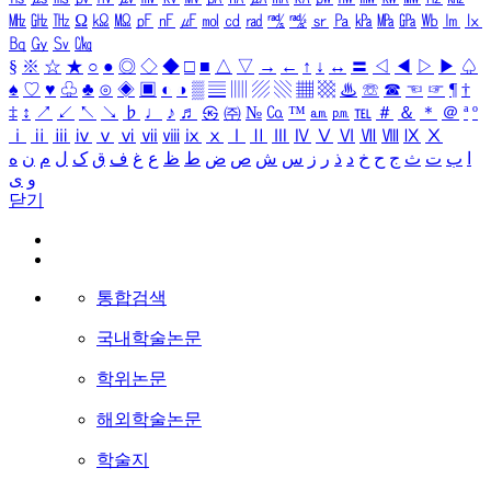
㎒
㎓
㎔
Ω
㏀
㏁
㎊
㎋
㎌
㏖
㏅
㎭
㎮
㎯
㏛
㎩
㎪
㎫
㎬
㏝
㏐
㏓
㏃
㏉
㏜
㏆
§
※
☆
★
○
●
◎
◇
◆
□
■
△
▽
→
←
↑
↓
↔
〓
◁
◀
▷
▶
♤
♠
♡
♥
♧
♣
⊙
◈
▣
◐
◑
▒
▤
▥
▨
▧
▦
▩
♨
☏
☎
☜
☞
¶
†
‡
↕
↗
↙
↖
↘
♭
♩
♪
♬
㉿
㈜
№
㏇
™
㏂
㏘
℡
＃
＆
＊
＠
ª
º
ⅰ
ⅱ
ⅲ
ⅳ
ⅴ
ⅵ
ⅶ
ⅷ
ⅸ
ⅹ
Ⅰ
Ⅱ
Ⅲ
Ⅳ
Ⅴ
Ⅵ
Ⅶ
Ⅷ
Ⅸ
Ⅹ
ا
ب
ت
ث
ج
ح
خ
د
ذ
ر
ز
س
ش
ص
ض
ط
ظ
ع
غ
ف
ق
ک
ل
م
ن
ه
و
ی
닫기
통합검색
국내학술논문
학위논문
해외학술논문
학술지