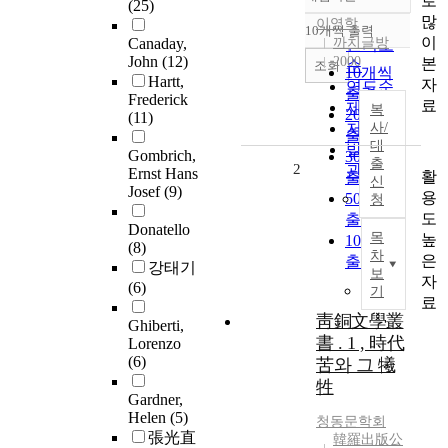
로
정확도
(25)
많
순
이영학
10개씩 출력
내림차순
이
Canaday,
까치글방
인기도
John
(12)
2000
본
순
조회
10개씩
Hartt,
자
연도순
출력
Frederick
료
제목순
복
20개씩
(11)
저자순
사/
출력
대
발행기
Gombrich,
30개씩
출
2
관순
Ernst Hans
활
출력
신
Josef
(9)
용
50개씩
청
도
출력
Donatello
목
높
100개씩
(8)
차
은
출력
강태기
보
자
(6)
기
료
靑銅文學叢
Ghiberti,
書 . 1 , 時代
Lorenzo
(6)
苦와 그 犧
牲
Gardner,
Helen
(5)
청동문학회
張光直
韓羅出版公