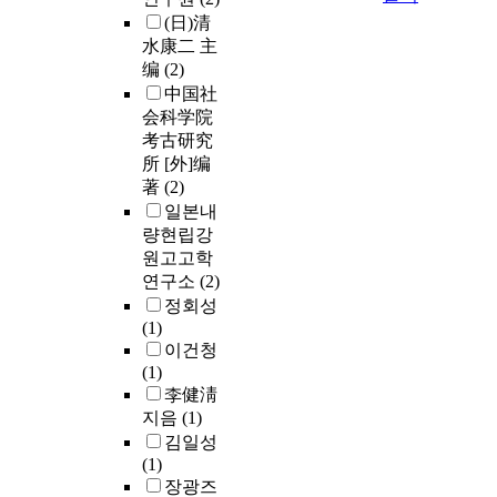
(日)清
水康二 主
编
(2)
中国社
会科学院
考古研究
所 [外]编
著
(2)
일본내
량현립강
원고고학
연구소
(2)
정회성
(1)
이건청
(1)
李健淸
지음
(1)
김일성
(1)
장광즈