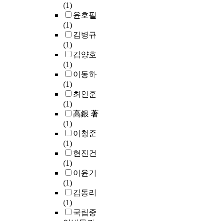
(1)
윤호필
(1)
김병규
(1)
김양호
(1)
이동하
(1)
최인훈
(1)
高銀 著
(1)
이청준
(1)
현진건
(1)
이윤기
(1)
김동리
(1)
국립중