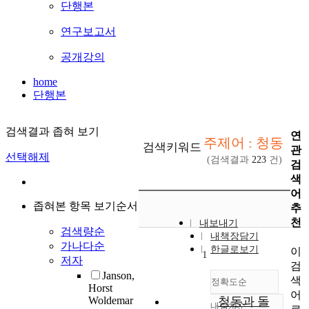
단행본
연구보고서
공개강의
home
단행본
검색결과 좁혀 보기
연
주제어 : 청동
검색키워드
관
선택해제
(검색결과
223
건)
검
색
어
좁혀본 항목 보기순서
추
천
내보내기
검색량순
내책장담기
가나다순
한글로보기
이
1
저자
검
Janson,
색
정확도순
Horst
어
Woldemar
청동과 돌
내림차순