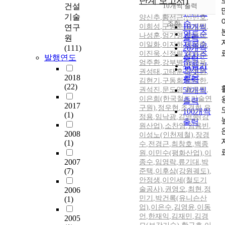
단계 보고서)
순
건설
10개씩 출력
내림차순
인기도
기술
양신추
,
황선근
,
신민호
,
순
조회
이희성
,
구병춘
10개씩
,
오지택
,
연구
연도순
나성훈
,
엄기영
,
강윤석
,
출력
원
제목순
이일화
,
이지하
,
이성혁
,
(111)
20개씩
이진욱
,
신정렬
,
정우진
,
저자순
발행연도
출력
엄주환
,
강부병
,
최찬용
,
발행기
30개씩
권성태
,
고태훈
,
서정원
,
관순
2018
출력
김현기
,
구동회
,
이시한
,
(22)
권석진
,
문도영
50개씩
,
황은주
,
이은희(한국철도기술연
출력
2017
구원)
,
정우현
,
조경희
,
유
100개씩
(1)
정용
,
임낙광
,
김영종(강
출력
원산업)
,
소찬영
,
임용빈
,
2008
이성노(인천제철)
,
장경
(1)
수
,
전경근
,
최창호
,
백종
원
,
이민수(평화산업)
,
이
2007
종수
,
임영락
,
류기대
,
박
(7)
준택
,
이후삼(강원궤도)
,
안정생
,
이인세(철도기
술공사)
,
권영오
,
최현
,
정
2006
민기
,
박건록(유니슨산
(1)
업)
,
이은수
,
김영윤
,
이동
언
,
한재익
,
김재민
,
김경
2005