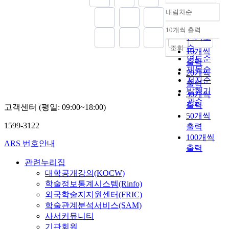
내림차순
정확도
순
10개씩 출력
내림차순
인기도
순
조회
10개씩
연도순
출력
제목순
20개씩
저자순
출력
발행기
30개씩
관순
출력
고객센터 (평일: 09:00~18:00)
50개씩
1599-3122
출력
100개씩
ARS 번호안내
출력
관련누리집
대학공개강의(KOCW)
학술정보통계시스템(Rinfo)
외국학술지지원센터(FRIC)
학술관계분석서비스(SAM)
사서커뮤니티
기관회원