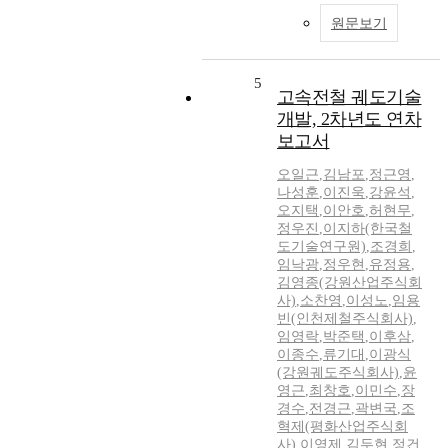
원문보기
5
고속전철 궤도기술
개발, 2차년도 연차
보고서
오일근
,
김남포
,
정근영
,
나성훈
,
이진욱
,
강윤석
,
오지택
,
이안호
,
허현무
,
정우진
,
이지하(한국철
도기술연구원)
,
조경희
,
임낙광
,
정우현
,
유정용
,
김영종(강원산업주식회
사)
,
소찬영
,
이성노
,
임용
빈(인천제철주식회사)
,
임영락
,
박준택
,
이후삼
,
이종수
,
류기대
,
이광식
(강원궤도주식회사)
,
윤
영근
,
최창호
,
이민수
,
장
경수
,
전경근
,
곽변국
,
조
혁제(평화산업주식회
사)
,
이영제
,
김두현
,
정건