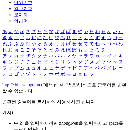
단위기호
일반기호
로마자
아랍어
あ
ぁ
か
が
さ
ざ
た
だ
な
は
ば
ぱ
ま
や
ゃ
ら
わ
ゎ
ん
い
ぃ
き
ぎ
し
じ
ち
ぢ
に
ひ
び
ぴ
み
り
う
ぅ
く
ぐ
す
ず
つ
づ
っ
ぬ
ふ
ぶ
ぷ
む
ゆ
ゅ
る
え
ぇ
け
げ
せ
ぜ
て
で
ね
へ
べ
ぺ
め
れ
お
ぉ
こ
ご
そ
ぞ
と
ど
の
ほ
ぼ
ぽ
も
よ
ょ
ろ
を
ア
ァ
カ
サ
ザ
タ
ダ
ナ
ハ
バ
パ
マ
ヤ
ャ
ラ
ワ
ヮ
ン
イ
ィ
キ
ギ
シ
ジ
チ
ヂ
ニ
ヒ
ビ
ピ
ミ
リ
ウ
ゥ
ク
グ
ス
ズ
ツ
ヅ
ッ
ヌ
フ
ブ
プ
ム
ユ
ュ
ル
エ
ェ
ケ
ゲ
セ
ゼ
テ
デ
ヘ
ベ
ペ
メ
レ
オ
ォ
コ
ゴ
ソ
ゾ
ト
ド
ノ
ホ
ボ
ポ
モ
ヨ
ョ
ロ
ヲ
―
http://chineseinput.net/
에서 pinyin(병음)방식으로 중국어를 변환
할 수 있습니다.
변환된 중국어를 복사하여 사용하시면 됩니다.
예시)
中文 을 입력하시려면
zhongwen
을 입력하시고 space를
누르시면됩니다.