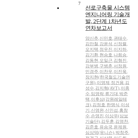
7
선로구축물 시스템
엔지니어링 기술개
발, 2단계 1차년도
연차보고서
양신추
,
신민호
,
권태수
,
김만철
,
강윤석
,
신정렬
,
오지택
,
정우진
,
이지하
,
김기환
,
현승호
,
나희승
,
김동현
,
오일근
,
김형진
,
강부병
,
구병춘
,
서정원
,
민경주
,
이찬우
,
이진욱
,
장지현(한국철도기술연
구원)
,
이영제
,
정건용
,
김
성수
,
김지혁(AVT)
,
이종
수
,
임영락
,
류기대
,
박준
택
,
이후삼(강원레일테
크)
,
김정호
,
한명식
,
이성
기
,
신영완
,
신인섭
,
홍창
수
,
손영진
,
이상우(삼보
기술단)
,
김두훈
,
김영찬
,
김준호
,
유승국
,
윤제원
,
심상덕(유니슨)
,
박창주
,