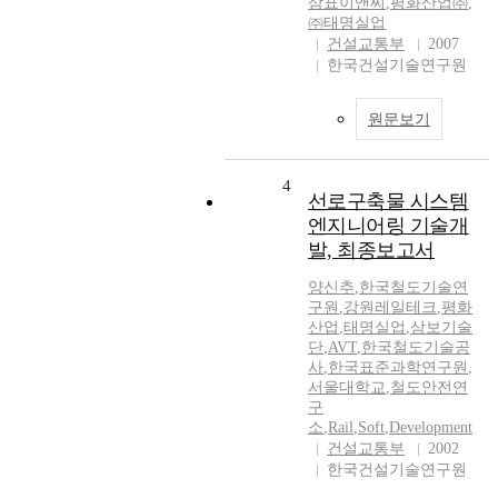
삼표이앤씨
,
평화산업㈜
,
㈜태명실업
건설교통부
2007
한국건설기술연구원
원문보기
4
선로구축물 시스템
엔지니어링 기술개
발, 최종보고서
양신추
,
한국철도기술연
구원
,
강원레일테크
,
평화
산업
,
태명실업
,
삼보기술
단
,
AVT
,
한국철도기술공
사
,
한국표준과학연구원
,
서울대학교
,
철도안전연
구
소
,
Rail
,
Soft
,
Development
건설교통부
2002
한국건설기술연구원