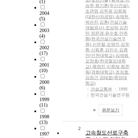
모(보강기술)
,
황규호
,
이
(1)
승주
,
최기훈(두산건설)
,
조관영
,
김주광
,
김희동
2004
(대한산자공업)
,
송재헌
,
(5)
박순진
,
김훈(건설기술
개발공사)
,
조삼덕
,
김진
2003
만
,
정문경
,
윤수호
,
안주
(4)
환(한국건설기술연구
원)
,
신은철
,
오영인
,
김두
2002
환
,
신동훈
,
김민수
,
김종
(17)
인(인천대학교)
,
심재범
,
오정호(한국철도대학
2001
교)
,
목영진
,
이중재
,
최준
(10)
동(경희대학교)
,
조성호
,
김정근
,
강태호(중앙대
2000
학교)
(6)
건설교통부
1999
한국건설기술연구원
1999
(11)
원문보기
1998
(13)
2
고속철도선로구축
1997