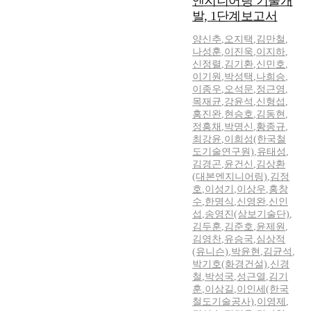
엔지니어링 기술개
발, 1단계보고서
양신추
,
오지택
,
김만철
,
나성훈
,
이진욱
,
이지하
,
신정렬
,
김기환
,
신민호
,
이기원
,
박성택
,
나희승
,
이종우
,
오석문
,
정근영
,
목재균
,
강윤석
,
신형섭
,
홍진완
,
현승호
,
김동현
,
정흥채
,
박명신
,
황종규
,
최강윤
,
이희성(한국철
도기술연구원)
,
유태성
,
김경곤
,
윤건신
,
김상환
(대본엔지니어링)
,
김정
호
,
이성기
,
이상우
,
홍창
수
,
한명식
,
신영완
,
신인
섭
,
송영진(삼보기술단)
,
김두훈
,
김준호
,
윤제원
,
김영찬
,
유승국
,
심상적
(유니슨)
,
박윤현
,
김균석
,
박기호(화경건설)
,
신경
철
,
박성국
,
성근열
,
김기
훈
,
이상길
,
이인세(한국
철도기술공사)
,
이영제
,