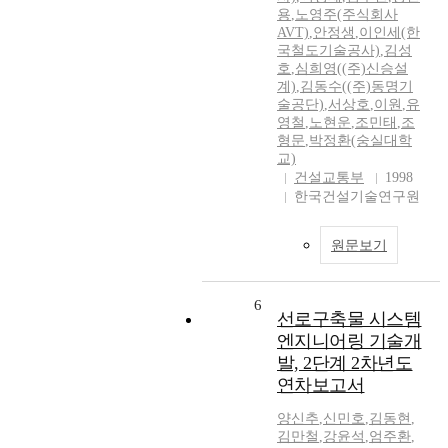
용
,
노영주(주식회사
AVT)
,
안정생
,
이인세(한
국철도기술공사)
,
김성
호
,
심희영((주)신승설
계)
,
김동수((주)동명기
술공단)
,
서상호
,
이원
,
유
영철
,
노현운
,
조민태
,
조
형문
,
박정환(숭실대학
교)
건설교통부
1998
한국건설기술연구원
원문보기
6
선로구축물 시스템
엔지니어링 기술개
발, 2단계 2차년도
연차보고서
양신추
,
신민호
,
김동현
,
김만철
,
강윤석
,
엄주환
,