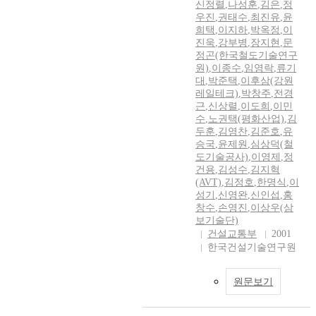
신정렬
,
나성훈
,
김은
,
정
우진
,
권태수
,
최진유
,
윤
희택
,
이지하
,
박옥정
,
이
진욱
,
강부병
,
장지현
,
문
정곤(한국철도기술연구
원)
,
이종수
,
임영락
,
류기
대
,
박준택
,
이후삼(강원
레일테크)
,
박창주
,
전경
근
,
신상렬
,
이도희
,
이민
수
,
노권택(평화산업)
,
김
두훈
,
김영찬
,
김준호
,
유
승국
,
윤제원
,
심상덕(철
도기술공사)
,
이영제
,
정
건용
,
김성수
,
김지혁
(AVT)
,
김정호
,
한명식
,
이
성기
,
신영완
,
신인섭
,
홍
창수
,
손영진
,
이상우(삼
보기술단)
건설교통부
2001
한국건설기술연구원
원문보기