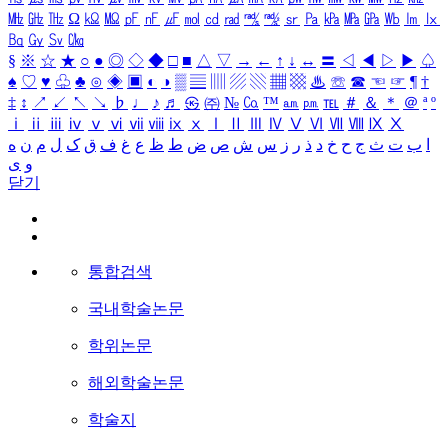
㎒
㎓
㎔
Ω
㏀
㏁
㎊
㎋
㎌
㏖
㏅
㎭
㎮
㎯
㏛
㎩
㎪
㎫
㎬
㏝
㏐
㏓
㏃
㏉
㏜
㏆
§
※
☆
★
○
●
◎
◇
◆
□
■
△
▽
→
←
↑
↓
↔
〓
◁
◀
▷
▶
♤
♠
♡
♥
♧
♣
⊙
◈
▣
◐
◑
▒
▤
▥
▨
▧
▦
▩
♨
☏
☎
☜
☞
¶
†
‡
↕
↗
↙
↖
↘
♭
♩
♪
♬
㉿
㈜
№
㏇
™
㏂
㏘
℡
＃
＆
＊
＠
ª
º
ⅰ
ⅱ
ⅲ
ⅳ
ⅴ
ⅵ
ⅶ
ⅷ
ⅸ
ⅹ
Ⅰ
Ⅱ
Ⅲ
Ⅳ
Ⅴ
Ⅵ
Ⅶ
Ⅷ
Ⅸ
Ⅹ
ا
ب
ت
ث
ج
ح
خ
د
ذ
ر
ز
س
ش
ص
ض
ط
ظ
ع
غ
ف
ق
ک
ل
م
ن
ه
و
ی
닫기
통합검색
국내학술논문
학위논문
해외학술논문
학술지