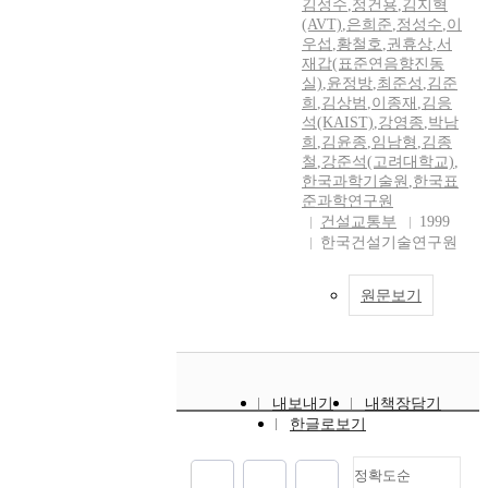
김성수
,
정건용
,
김지혁
(AVT)
,
은희준
,
정성수
,
이
우섭
,
황철호
,
권휴상
,
서
재갑(표준연음향진동
실)
,
윤정방
,
최준성
,
김준
희
,
김상범
,
이종재
,
김응
석(KAIST)
,
강영종
,
박남
희
,
김윤종
,
임남형
,
김종
철
,
강준석(고려대학교)
,
한국과학기술원
,
한국표
준과학연구원
건설교통부
1999
한국건설기술연구원
원문보기
내보내기
내책장담기
한글로보기
정확도순