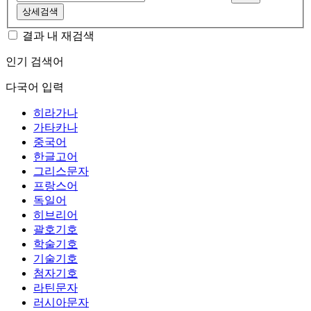
상세검색
결과 내 재검색
인기 검색어
다국어 입력
히라가나
가타카나
중국어
한글고어
그리스문자
프랑스어
독일어
히브리어
괄호기호
학술기호
기술기호
첨자기호
라틴문자
러시아문자