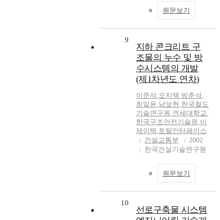
원문보기
9
지하 콘크리트 구
조물의 누수 및 방
수시스템의 개발
(제1차년도 연차)
이준석
,
오지택
,
방춘석
,
최일윤
,
남보현
,
한국철도
기술연구원
,
연세대학교
,
한국구조안전기술원
,
이
제이텍
,
토탈인터페이스
건설교통부
2002
한국건설기술연구원
원문보기
10
선로구축물 시스템