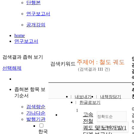
단행본
연구보고서
공개강의
home
연구보고서
검색결과 좁혀 보기
주제어 : 철도 궤도
검색키워드
선택해제
(검색결과
111
건)
좁혀본 항목 보
기순서
내보내기
내책장담기
한글로보기
검색량순
1
가나다순
고속
정확도순
발행기관
전철
궤도 및 노반개발(1
내림차순
정확도
한국