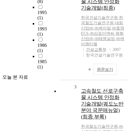
물 시스템 안정화
(8)
기술개발(최종)
1995
(1)
한국건설기술연구원
,
한
국철도기술연구원
,
대림
산업㈜
,
㈜케이알
,
㈜효명
1993
ECS
,
㈜삼표이앤씨
,
평화
(1)
산업㈜
,
㈜태명실업
,
㈜케
이엠티엘
1986
건설교통부
2007
(1)
한국건설기술연구원
1985
(1)
원문보기
오늘 본 자료
3
고속철도 선로구축
물 시스템 안정화
기술개발(궤도노반
분야 국문매뉴얼)
(최종 부록)
한국철도기술연구원
,
㈜