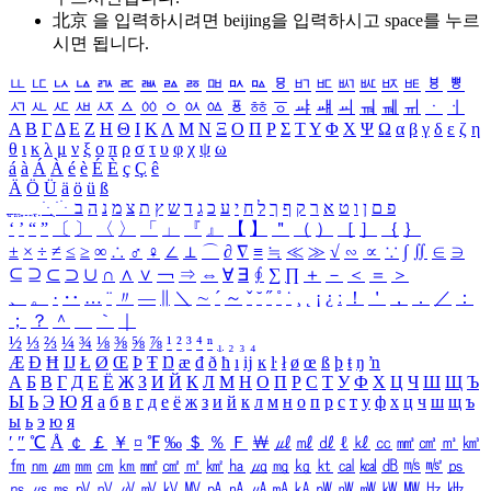
北京 을 입력하시려면
beijing
을 입력하시고 space를 누르
시면 됩니다.
ㅥ
ㅦ
ㅧ
ㅨ
ㅩ
ㅪ
ㅫ
ㅬ
ㅭ
ㅮ
ㅯ
ㅰ
ㅱ
ㅲ
ㅳ
ㅴ
ㅵ
ㅶ
ㅷ
ㅸ
ㅹ
ㅺ
ㅻ
ㅼ
ㅽ
ㅾ
ㅿ
ㆀ
ㆁ
ㆂ
ㆃ
ㆄ
ㆅ
ㆆ
ㆇ
ㆈ
ㆉ
ㆊ
ㆋ
ㆌ
ㆍ
ㆎ
Α
Β
Γ
Δ
Ε
Ζ
Η
Θ
Ι
Κ
Λ
Μ
Ν
Ξ
Ο
Π
Ρ
Σ
Τ
Υ
Φ
Χ
Ψ
Ω
α
β
γ
δ
ε
ζ
η
θ
ι
κ
λ
μ
ν
ξ
ο
π
ρ
σ
τ
υ
φ
χ
ψ
ω
á
à
Á
À
é
è
É
È
ç
Ç
ê
Ä
Ö
Ü
ä
ö
ü
ß
ְ
ֳ
ֲ
ֱ
ָ
ַ
ֵ
ֶ
ִ
ֹ
ּ
ֻ
ׂ
ׁ
ּ
ב
ה
נ
מ
צ
ת
ץ
ש
ד
ג
כ
ע
י
ח
ל
ך
ף
ק
ר
א
ט
ו
ן
ם
פ
‘
’
“
”
〔
〕
〈
〉
「
」
『
』
【
】
＂
（
）
［
］
｛
｝
±
×
÷
≠
≤
≥
∞
∴
♂
♀
∠
⊥
⌒
∂
∇
≡
≒
≪
≫
√
∽
∝
∵
∫
∬
∈
∋
⊆
⊇
⊂
⊃
∪
∩
∧
∨
￢
⇒
⇔
∀
∃
∮
∑
∏
＋
－
＜
＝
＞
、
。
·
‥
…
¨
〃
―
∥
＼
∼
´
～
ˇ
˘
˝
˚
˙
¸
˛
¡
¿
ː
！
＇
，
．
／
：
；
？
＾
＿
｀
｜
½
⅓
⅔
¼
¾
⅛
⅜
⅝
⅞
¹
²
³
⁴
ⁿ
₁
₂
₃
₄
Æ
Ð
Ħ
Ĳ
Ł
Ø
Œ
Þ
Ŧ
Ŋ
æ
đ
ð
ħ
ı
ĳ
ĸ
ŀ
ł
ø
œ
ß
þ
ŧ
ŋ
ŉ
А
Б
В
Г
Д
Е
Ё
Ж
З
И
Й
К
Л
М
Н
О
П
Р
С
Т
У
Ф
Х
Ц
Ч
Ш
Щ
Ъ
Ы
Ь
Э
Ю
Я
а
б
в
г
д
е
ё
ж
з
и
й
к
л
м
н
о
п
р
с
т
у
ф
х
ц
ч
ш
щ
ъ
ы
ь
э
ю
я
′
″
℃
Å
￠
￡
￥
¤
℉
‰
＄
％
Ｆ
￦
㎕
㎖
㎗
ℓ
㎘
㏄
㎣
㎤
㎥
㎦
㎙
㎚
㎛
㎜
㎝
㎞
㎟
㎠
㎡
㎢
㏊
㎍
㎎
㎏
㏏
㎈
㎉
㏈
㎧
㎨
㎰
㎱
㎲
㎳
㎴
㎵
㎶
㎷
㎸
㎹
㎀
㎁
㎂
㎃
㎄
㎺
㎻
㎽
㎾
㎿
㎐
㎑