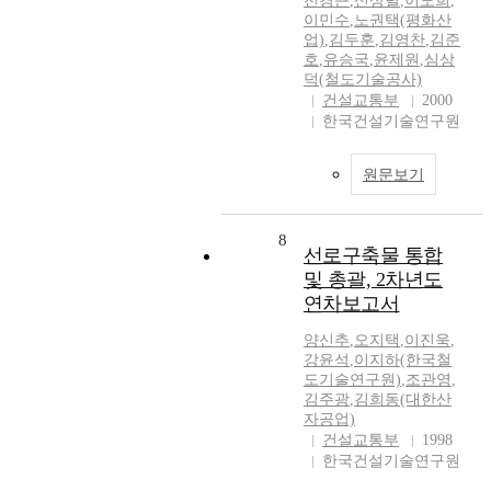
전경근
,
신상렬
,
이도희
,
이민수
,
노권택(평화산
업)
,
김두훈
,
김영찬
,
김준
호
,
유승국
,
윤제원
,
심상
덕(철도기술공사)
건설교통부
2000
한국건설기술연구원
원문보기
8
선로구축물 통합
및 총괄, 2차년도
연차보고서
양신추
,
오지택
,
이진욱
,
강윤석
,
이지하(한국철
도기술연구원)
,
조관영
,
김주광
,
김희동(대한산
자공업)
건설교통부
1998
한국건설기술연구원