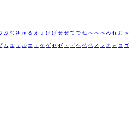
ぶ
ぷ
む
ゆ
ゅ
る
え
ぇ
け
げ
せ
ぜ
て
で
ね
へ
べ
ぺ
め
れ
お
ぉ
プ
ム
ユ
ュ
ル
エ
ェ
ケ
ゲ
セ
ゼ
テ
デ
ヘ
ベ
ペ
メ
レ
オ
ォ
コ
ゴ