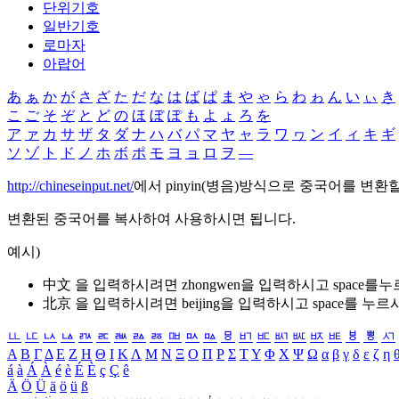
단위기호
일반기호
로마자
아랍어
あ
ぁ
か
が
さ
ざ
た
だ
な
は
ば
ぱ
ま
や
ゃ
ら
わ
ゎ
ん
い
ぃ
き
こ
ご
そ
ぞ
と
ど
の
ほ
ぼ
ぽ
も
よ
ょ
ろ
を
ア
ァ
カ
サ
ザ
タ
ダ
ナ
ハ
バ
パ
マ
ヤ
ャ
ラ
ワ
ヮ
ン
イ
ィ
キ
ギ
ソ
ゾ
ト
ド
ノ
ホ
ボ
ポ
モ
ヨ
ョ
ロ
ヲ
―
http://chineseinput.net/
에서 pinyin(병음)방식으로 중국어를 변환
변환된 중국어를 복사하여 사용하시면 됩니다.
예시)
中文 을 입력하시려면
zhongwen
을 입력하시고 space를
北京 을 입력하시려면
beijing
을 입력하시고 space를 누르
ㅥ
ㅦ
ㅧ
ㅨ
ㅩ
ㅪ
ㅫ
ㅬ
ㅭ
ㅮ
ㅯ
ㅰ
ㅱ
ㅲ
ㅳ
ㅴ
ㅵ
ㅶ
ㅷ
ㅸ
ㅹ
ㅺ
Α
Β
Γ
Δ
Ε
Ζ
Η
Θ
Ι
Κ
Λ
Μ
Ν
Ξ
Ο
Π
Ρ
Σ
Τ
Υ
Φ
Χ
Ψ
Ω
α
β
γ
δ
ε
ζ
η
á
à
Á
À
é
è
É
È
ç
Ç
ê
Ä
Ö
Ü
ä
ö
ü
ß