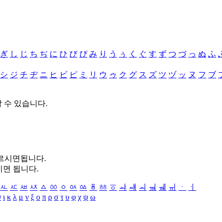
ぎ
し
じ
ち
ぢ
に
ひ
び
ぴ
み
り
う
ぅ
く
ぐ
す
ず
つ
づ
っ
ぬ
ふ
シ
ジ
チ
ヂ
ニ
ヒ
ビ
ピ
ミ
リ
ウ
ゥ
ク
グ
ス
ズ
ツ
ヅ
ッ
ヌ
フ
ブ
할 수 있습니다.
누르시면됩니다.
시면 됩니다.
ㅻ
ㅼ
ㅽ
ㅾ
ㅿ
ㆀ
ㆁ
ㆂ
ㆃ
ㆄ
ㆅ
ㆆ
ㆇ
ㆈ
ㆉ
ㆊ
ㆋ
ㆌ
ㆍ
ㆎ
θ
ι
κ
λ
μ
ν
ξ
ο
π
ρ
σ
τ
υ
φ
χ
ψ
ω