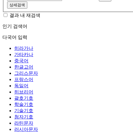
상세검색
결과 내 재검색
인기 검색어
다국어 입력
히라가나
가타카나
중국어
한글고어
그리스문자
프랑스어
독일어
히브리어
괄호기호
학술기호
기술기호
첨자기호
라틴문자
러시아문자