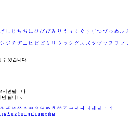
ぎ
し
じ
ち
ぢ
に
ひ
び
ぴ
み
り
う
ぅ
く
ぐ
す
ず
つ
づ
っ
ぬ
ふ
シ
ジ
チ
ヂ
ニ
ヒ
ビ
ピ
ミ
リ
ウ
ゥ
ク
グ
ス
ズ
ツ
ヅ
ッ
ヌ
フ
ブ
할 수 있습니다.
누르시면됩니다.
시면 됩니다.
ㅻ
ㅼ
ㅽ
ㅾ
ㅿ
ㆀ
ㆁ
ㆂ
ㆃ
ㆄ
ㆅ
ㆆ
ㆇ
ㆈ
ㆉ
ㆊ
ㆋ
ㆌ
ㆍ
ㆎ
θ
ι
κ
λ
μ
ν
ξ
ο
π
ρ
σ
τ
υ
φ
χ
ψ
ω