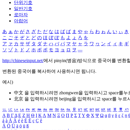
단위기호
일반기호
로마자
아랍어
あ
ぁ
か
が
さ
ざ
た
だ
な
は
ば
ぱ
ま
や
ゃ
ら
わ
ゎ
ん
い
ぃ
き
こ
ご
そ
ぞ
と
ど
の
ほ
ぼ
ぽ
も
よ
ょ
ろ
を
ア
ァ
カ
サ
ザ
タ
ダ
ナ
ハ
バ
パ
マ
ヤ
ャ
ラ
ワ
ヮ
ン
イ
ィ
キ
ギ
ソ
ゾ
ト
ド
ノ
ホ
ボ
ポ
モ
ヨ
ョ
ロ
ヲ
―
http://chineseinput.net/
에서 pinyin(병음)방식으로 중국어를 변환
변환된 중국어를 복사하여 사용하시면 됩니다.
예시)
中文 을 입력하시려면
zhongwen
을 입력하시고 space를
北京 을 입력하시려면
beijing
을 입력하시고 space를 누르
ㅥ
ㅦ
ㅧ
ㅨ
ㅩ
ㅪ
ㅫ
ㅬ
ㅭ
ㅮ
ㅯ
ㅰ
ㅱ
ㅲ
ㅳ
ㅴ
ㅵ
ㅶ
ㅷ
ㅸ
ㅹ
ㅺ
Α
Β
Γ
Δ
Ε
Ζ
Η
Θ
Ι
Κ
Λ
Μ
Ν
Ξ
Ο
Π
Ρ
Σ
Τ
Υ
Φ
Χ
Ψ
Ω
α
β
γ
δ
ε
ζ
η
á
à
Á
À
é
è
É
È
ç
Ç
ê
Ä
Ö
Ü
ä
ö
ü
ß