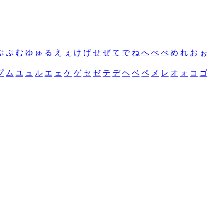
ぶ
ぷ
む
ゆ
ゅ
る
え
ぇ
け
げ
せ
ぜ
て
で
ね
へ
べ
ぺ
め
れ
お
ぉ
プ
ム
ユ
ュ
ル
エ
ェ
ケ
ゲ
セ
ゼ
テ
デ
ヘ
ベ
ペ
メ
レ
オ
ォ
コ
ゴ