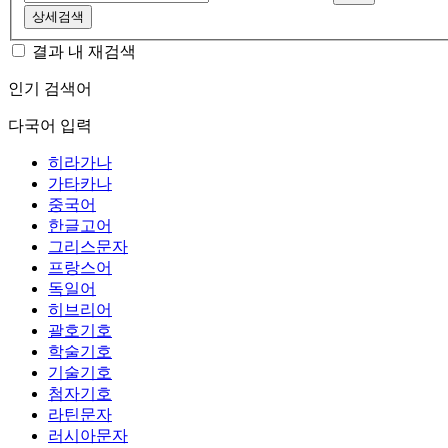
상세검색
결과 내 재검색
인기 검색어
다국어 입력
히라가나
가타카나
중국어
한글고어
그리스문자
프랑스어
독일어
히브리어
괄호기호
학술기호
기술기호
첨자기호
라틴문자
러시아문자