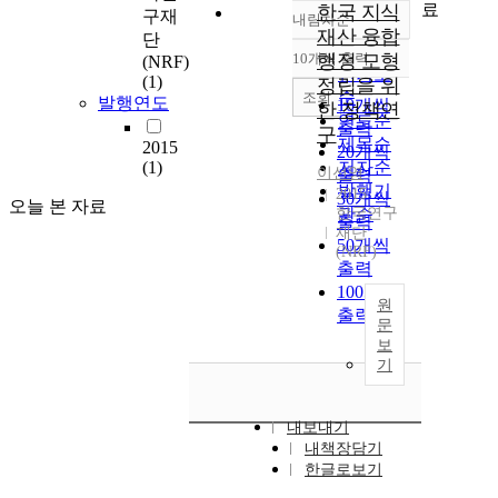
료
한국 지식
구재
내림차순
정확도
재산 융합
단
순
10개씩 출력
행정 모형
(NRF)
내림차순
인기도
(1)
정립을 위
순
조회
발행연도
10개씩
한 정책연
연도순
출력
구
제목순
2015
20개씩
(1)
저자순
이선영
출력
발행기
2015
30개씩
오늘 본 자료
한국연구
관순
출력
재단
50개씩
(NRF)
출력
100개씩
원
출력
문
보
기
내보내기
내책장담기
한글로보기