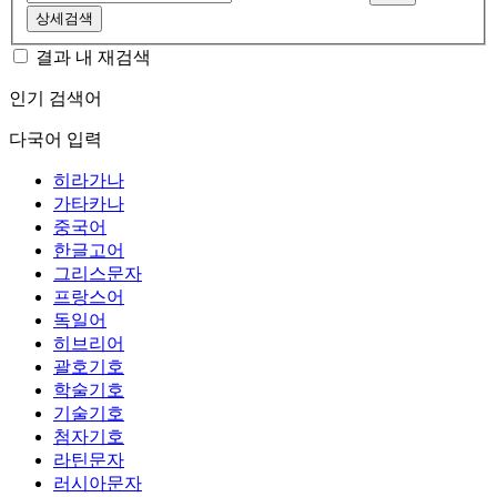
상세검색
결과 내 재검색
인기 검색어
다국어 입력
히라가나
가타카나
중국어
한글고어
그리스문자
프랑스어
독일어
히브리어
괄호기호
학술기호
기술기호
첨자기호
라틴문자
러시아문자