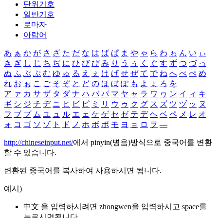
단위기호
일반기호
로마자
아랍어
あ
ぁ
か
が
さ
ざ
た
だ
な
は
ば
ぱ
ま
や
ゃ
ら
わ
ゎ
ん
い
ぃ
き
ぎ
し
じ
ち
ぢ
に
ひ
び
ぴ
み
り
う
ぅ
く
ぐ
す
ず
つ
づ
っ
ぬ
ふ
ぶ
ぷ
む
ゆ
ゅ
る
え
ぇ
け
げ
せ
ぜ
て
で
ね
へ
べ
ぺ
め
れ
お
ぉ
こ
ご
そ
ぞ
と
ど
の
ほ
ぼ
ぽ
も
よ
ょ
ろ
を
ア
ァ
カ
サ
ザ
タ
ダ
ナ
ハ
バ
パ
マ
ヤ
ャ
ラ
ワ
ヮ
ン
イ
ィ
キ
ギ
シ
ジ
チ
ヂ
ニ
ヒ
ビ
ピ
ミ
リ
ウ
ゥ
ク
グ
ス
ズ
ツ
ヅ
ッ
ヌ
フ
ブ
プ
ム
ユ
ュ
ル
エ
ェ
ケ
ゲ
セ
ゼ
テ
デ
ヘ
ベ
ペ
メ
レ
オ
ォ
コ
ゴ
ソ
ゾ
ト
ド
ノ
ホ
ボ
ポ
モ
ヨ
ョ
ロ
ヲ
―
http://chineseinput.net/
에서 pinyin(병음)방식으로 중국어를 변환
할 수 있습니다.
변환된 중국어를 복사하여 사용하시면 됩니다.
예시)
中文 을 입력하시려면
zhongwen
을 입력하시고 space를
누르시면됩니다.