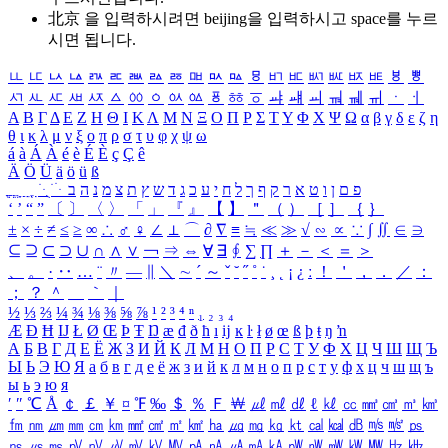
北京 을 입력하시려면
beijing
을 입력하시고 space를 누르
시면 됩니다.
ㅥ
ㅦ
ㅧ
ㅨ
ㅩ
ㅪ
ㅫ
ㅬ
ㅭ
ㅮ
ㅯ
ㅰ
ㅱ
ㅲ
ㅳ
ㅴ
ㅵ
ㅶ
ㅷ
ㅸ
ㅹ
ㅺ
ㅻ
ㅼ
ㅽ
ㅾ
ㅿ
ㆀ
ㆁ
ㆂ
ㆃ
ㆄ
ㆅ
ㆆ
ㆇ
ㆈ
ㆉ
ㆊ
ㆋ
ㆌ
ㆍ
ㆎ
Α
Β
Γ
Δ
Ε
Ζ
Η
Θ
Ι
Κ
Λ
Μ
Ν
Ξ
Ο
Π
Ρ
Σ
Τ
Υ
Φ
Χ
Ψ
Ω
α
β
γ
δ
ε
ζ
η
θ
ι
κ
λ
μ
ν
ξ
ο
π
ρ
σ
τ
υ
φ
χ
ψ
ω
á
à
Á
À
é
è
É
È
ç
Ç
ê
Ä
Ö
Ü
ä
ö
ü
ß
ְ
ֳ
ֲ
ֱ
ָ
ַ
ֵ
ֶ
ִ
ֹ
ּ
ֻ
ׂ
ׁ
ּ
ב
ה
נ
מ
צ
ת
ץ
ש
ד
ג
כ
ע
י
ח
ל
ך
ף
ק
ר
א
ט
ו
ן
ם
פ
‘
’
“
”
〔
〕
〈
〉
「
」
『
』
【
】
＂
（
）
［
］
｛
｝
±
×
÷
≠
≤
≥
∞
∴
♂
♀
∠
⊥
⌒
∂
∇
≡
≒
≪
≫
√
∽
∝
∵
∫
∬
∈
∋
⊆
⊇
⊂
⊃
∪
∩
∧
∨
￢
⇒
⇔
∀
∃
∮
∑
∏
＋
－
＜
＝
＞
、
。
·
‥
…
¨
〃
―
∥
＼
∼
´
～
ˇ
˘
˝
˚
˙
¸
˛
¡
¿
ː
！
＇
，
．
／
：
；
？
＾
＿
｀
｜
½
⅓
⅔
¼
¾
⅛
⅜
⅝
⅞
¹
²
³
⁴
ⁿ
₁
₂
₃
₄
Æ
Ð
Ħ
Ĳ
Ł
Ø
Œ
Þ
Ŧ
Ŋ
æ
đ
ð
ħ
ı
ĳ
ĸ
ŀ
ł
ø
œ
ß
þ
ŧ
ŋ
ŉ
А
Б
В
Г
Д
Е
Ё
Ж
З
И
Й
К
Л
М
Н
О
П
Р
С
Т
У
Ф
Х
Ц
Ч
Ш
Щ
Ъ
Ы
Ь
Э
Ю
Я
а
б
в
г
д
е
ё
ж
з
и
й
к
л
м
н
о
п
р
с
т
у
ф
х
ц
ч
ш
щ
ъ
ы
ь
э
ю
я
′
″
℃
Å
￠
￡
￥
¤
℉
‰
＄
％
Ｆ
￦
㎕
㎖
㎗
ℓ
㎘
㏄
㎣
㎤
㎥
㎦
㎙
㎚
㎛
㎜
㎝
㎞
㎟
㎠
㎡
㎢
㏊
㎍
㎎
㎏
㏏
㎈
㎉
㏈
㎧
㎨
㎰
㎱
㎲
㎳
㎴
㎵
㎶
㎷
㎸
㎹
㎀
㎁
㎂
㎃
㎄
㎺
㎻
㎽
㎾
㎿
㎐
㎑