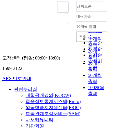
정확도순
내림차순
정확도
순
10개씩 출력
내림차순
인기도
순
조회
10개씩
연도순
출력
제목순
20개씩
저자순
출력
고객센터 (평일: 09:00~18:00)
발행기
30개씩
관순
1599-3122
출력
50개씩
ARS 번호안내
출력
100개씩
관련누리집
출력
대학공개강의(KOCW)
학술정보통계시스템(Rinfo)
외국학술지지원센터(FRIC)
학술관계분석서비스(SAM)
사서커뮤니티
기관회원