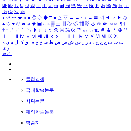
㎒
㎓
㎔
Ω
㏀
㏁
㎊
㎋
㎌
㏖
㏅
㎭
㎮
㎯
㏛
㎩
㎪
㎫
㎬
㏝
㏐
㏓
㏃
㏉
㏜
㏆
§
※
☆
★
○
●
◎
◇
◆
□
■
△
▽
→
←
↑
↓
↔
〓
◁
◀
▷
▶
♤
♠
♡
♥
♧
♣
⊙
◈
▣
◐
◑
▒
▤
▥
▨
▧
▦
▩
♨
☏
☎
☜
☞
¶
†
‡
↕
↗
↙
↖
↘
♭
♩
♪
♬
㉿
㈜
№
㏇
™
㏂
㏘
℡
＃
＆
＊
＠
ª
º
ⅰ
ⅱ
ⅲ
ⅳ
ⅴ
ⅵ
ⅶ
ⅷ
ⅸ
ⅹ
Ⅰ
Ⅱ
Ⅲ
Ⅳ
Ⅴ
Ⅵ
Ⅶ
Ⅷ
Ⅸ
Ⅹ
ا
ب
ت
ث
ج
ح
خ
د
ذ
ر
ز
س
ش
ص
ض
ط
ظ
ع
غ
ف
ق
ک
ل
م
ن
ه
و
ی
닫기
통합검색
국내학술논문
학위논문
해외학술논문
학술지