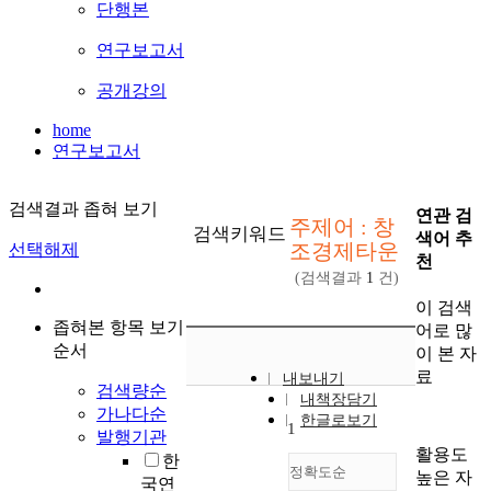
단행본
연구보고서
공개강의
home
연구보고서
검색결과 좁혀 보기
연관 검
주제어 : 창
검색키워드
색어 추
조경제타운
선택해제
천
(검색결과
1
건)
이 검색
좁혀본 항목 보기
어로 많
순서
이 본 자
료
내보내기
검색량순
내책장담기
가나다순
한글로보기
1
발행기관
활용도
한
정확도순
높은 자
국연