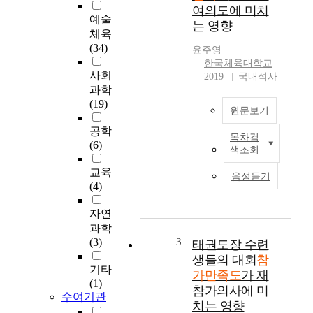
여의도에 미치
questionnaire research
예술
는 영향
of 446 people from
체육
commercial sports
(34)
윤주영
centers of seoul area (S
한국체육대학교
sports center is located
사회
2019
국내석사
in Nowon-gu and J
과학
sports center is located
(19)
in Jungnang-gu, R
원문보기
sports center) as July,
공학
목차검
2003. It was used the
국
(6)
색조회
way ANOVA and t-Test
문
to analyze motivation
초
교육
음성듣기
and satisfaction in
록
(4)
swimming participants.
They joined swimming
자연
program more than 3
배
과학
times a week and they
드
(3)
3
태권도장 수련
are more than 19years
민
생들의 대회
참
old. As a result, the
턴
기타
가만족도
가 재
following finding were
동
(1)
참가의사에 미
obtained: First, The
호
수여기관
치는 영향
motivation of the
인