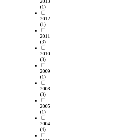
문
의
이
2013
계
t
위
The purpose of this
2
관
(1)
지
신
에
분
e
해
study is to examine
5
계
를
뢰
이
석
d
외
what effect of the
0
2012
와
이
성
연
,
a
식
(1)
tourism events affects
명
축
용
이
구
일
s
조
the image of the
을
제
하
떨
에
원
s
리
2011
tourism attractions,
편
참
였
어
서
변
t
전
(3)
since the tourism
의
가
으
지
는
량
u
공
events have been
표
동
며
는
생
분
d
자
2010
recognized as a factor
집
기
자
4
활
석
y
대
(3)
offering the foundation
방
와
료
부
체
,
p
상
and the opportunity for
법
축
분
를
육
다
a
으
2009
the local revitalization.
으
제
석
제
참
중
r
로
(1)
This study defined The
로
만
은
외
가
회
t
요
3rd Pusan International
선
족
W
하
자
2008
귀
i
리
Film Festival and
정
도
(3)
i
고
의
분
c
대
'98Pusan Chagalchi
하
와
n
실
참
석
i
회
Festival as the tourism
였
2005
의
d
제
가
을
p
참
(1)
events, since they are
다
영
o
분
동
실
a
가
the leading festivals in
.
향
w
석
기
시
n
한
2004
Pusan area and highly
조
관
s
에
와
하
t
경
(4)
affect the image of
사
계
S
사
참
였
s
험
Pusan tourism
도
및
P
용
가
다
f
이