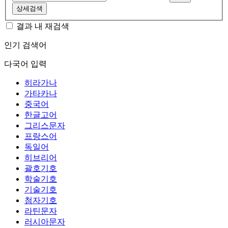
상세검색
결과 내 재검색
인기 검색어
다국어 입력
히라가나
가타카나
중국어
한글고어
그리스문자
프랑스어
독일어
히브리어
괄호기호
학술기호
기술기호
첨자기호
라틴문자
러시아문자