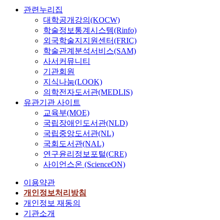
동
실
째
’
수
미
a
의
관련누리집
,
증
,
순
립
친
n
참
대학공개강의(KOCW)
감
연
여
으
후
다
d
가
학술정보통계시스템(Rinfo)
성
구
성
로
설
.
o
동
외국학술지지원센터(FRIC)
,
를
이
참
문
T
n
기
인
학술관계분석서비스(SAM)
병
남
가
지
h
t
의
지
사서커뮤니티
행
성
만
에
e
h
사
순
하
기관회원
보
족
대
p
e
회
으
였
지식나눔(LOOK)
다
도
한
u
2
참
로
다
편
에
응
의학전자도서관(MEDLIS)
r
1
여
재
.
의
유
답
p
유관기관 사이트
7
형
참
문
시
의
내
o
r
,
교육부(MOE)
여
헌
설
적
용
s
e
역
국립장애인도서관(NLD)
의
연
에
인
이
e
t
향
국립중앙도서관(NL)
사
구
느
영
성
o
u
강
국회도서관(NAL)
에
는
끼
향
의
f
r
화
연구윤리정보포털(CRE)
영
각
는
을
없
t
n
형
사이언스온 (ScienceON)
향
종
만
미
이
h
e
,
을
논
족
치
작
i
d
흥
이용약관
미
문
도
나
성
s
d
미
개인정보처리방침
친
을
가
‘
하
s
a
추
개인정보 재동의
다
참
높
트
거
t
t
구
기관소개
.
고
은
랙
나
u
a
형