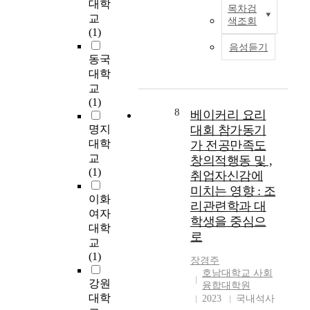
그
학
2
o
대학
목차검
기반과 기회를 제공하
이
목
원
0
r
교
색조회
는 장으로 인식되는 관
연
적
스
1
y
(1)
광이벤트가 관광지 이
구
이
포
8
m
음성듣기
미지에 어떠한 영향을
는
있
츠
년
a
동국
미치는지를 규명하고
현
다
산
도
r
대학
자 하는데 그 목적이
재
.
업
한
k
교
있다. 본 연구에서는
활
이
경
해
e
(1)
부산지역의 관광지 이
발
8
목
영
동
베이커리 요리
t
미지에 영향을 미치고
하
적
전
안
i
명지
대회 참가동기
있는 각종 축제와 이벤
게
을
공
개
n
대학
가 전공만족도
트 가운데 최근 부산의
개
달
이
최
g
교
창의적행동 및 ,
대표적인 관광이벤트
최
성
연
된
o
(1)
취업자신감에
로서 각광을 받고 있는
하
하
구
생
n
미치는 영향 : 조
부산국제영화제와 자
고
기
의
활
p
이화
리관련학과 대
갈치문화관 광축제로
있
위
목
체
a
여자
한정 하였다. 관광이벤
학생을 중심으
는
하
적
육
r
대학
트 참가전과 관광이벤
체
로
여
은
태
t
교
트 참가후의 관광지 이
험
동
경
권
i
(1)
장경주
미지(관광지의 사전/
형
호
륜
도
c
호남대학교 사회
사후이미지)에 대해
스
인
운
대
i
강원
융합대학원
요인분석을 실시한 결
포
클
영
회
p
대학
2023
국내석사
과 관광지의 이미지는
츠
럽
요
에
a