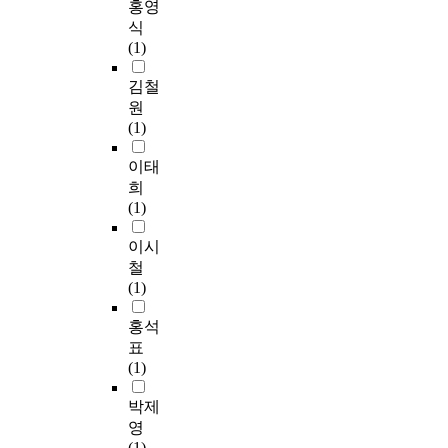
홍영
frequency of the
중
제
얻
인
목
학
i
본
participation and the
회
식
관
었
분
적
년
e
연
intention of the re-visit
귀
(1)
계
다
석
을
에
n
구
and the variety of the
분
자
.
,
달
서
t
의
김철
tourism events were
석
들
첫
신
성
는
s
목
affected by the factors
을
원
에
째
뢰
하
대
a
적
of the pre and post
실
(1)
게
,
도
기
회
m
을
image of the tourism
시
향
2
분
위
참
p
달
이태
attractions. Therefore
하
후
0
석
하
가
l
성
the image of tourism
였
희
축
대
,
여
만
i
하
attractions in Pusan
으
(1)
제
가
표
2
족
n
기
area might be
며
운
5
준
0
도
g
위
이시
improved by way of
분
영
0
다
1
와
m
한
holding the unique
석
철
방
대
중
8
재
e
본
tourism events, which
한
(1)
안
보
회
년
참
t
연
present the regional
연
에
다
귀
K
가
h
구
홍석
features and
구
필
재
분
도
의
o
의
attractions. 3. Among
결
표
요
참
석
K
사
d
가
the satisfaction level of
과
(1)
한
여
및
시
에
.
설
participating in the
는
기
의
단
와
는
T
검
박제
tourism events, the
다
초
도
순
P
차
h
증
event contents, the
음
영
자
가
회
시
이
e
결
information facilities
과
(1)
료