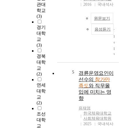
by income appeared
치
참
관대
2016
국내석사
more than 300만원 is
는
가
학교
the highest and less
영
만
(3)
than 100만원 is the
원문보기
향
족
lowest in unmotivated.
도
경기
Fifth, The satisfaction
음성듣기
윤
가
T
대학
of the swimming
주
재
h
교
participants by income
영
참
e
(3)
appeared that more
가
p
than 300만원 is the
한
의
u
경북
highest less than 100
국
사
r
대학
만원, and less than 200
체
에
p
교
만원 in physical
육
미
o
5
경륜운영요인이
(2)
satisfaction.
대
치
s
선수의
참가만
학
는
e
연세
족도
와 직무몰
교
영
o
대학
입에 미치는 영
대
향
f
교
향
학
을
t
(2)
원
규
h
유재영
명
i
한국체육대학교
조선
하
s
사회체육대학원
대학
이
는
s
2025
국내석사
교
연
데
t