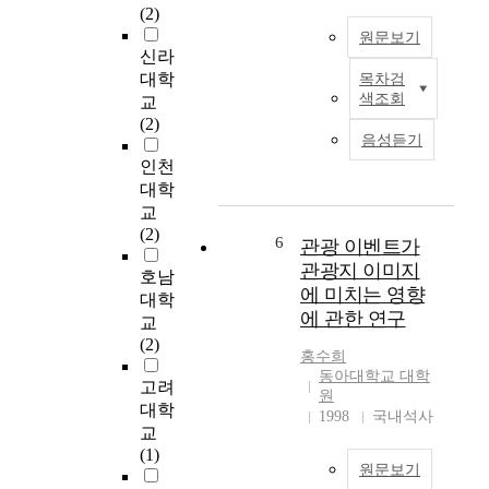
(2)
구
그
u
원문보기
의
목
d
신라
목
적
y
대학
목차검
적
경
이
w
색조회
교
은
륜
있
a
(2)
배
운
다
s
음성듣기
드
영
.
t
인천
민
요
이
o
대학
턴
인
러
i
교
동
이
한
d
(2)
호
선
목
e
6
관광 이벤트가
인
수
적
n
관광지 이미지
호남
대
의
을
t
에 미치는 영향
대학
회
참
달
i
에 관한 연구
교
운
가
성
f
(2)
영
만
하
y
홍수희
요
족
기
t
동아대학교 대학
고려
인
도
위
h
원
대학
이
와
하
e
1998
국내석사
교
대
직
여
a
(1)
회
무
서
f
원문보기
참
몰
울
f