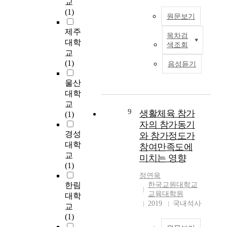
교
지역성, 이벤트의 다양
이
6
인
참
n
(1)
성, 접근용이성의 3개
벤
원문보기
곳
이
가
t
요인으로 구분되었다.
트
에
선
한
s
제주
그리고 관광이벤트 참
의
목차검
서
수
남
a
(
대학
색조회
가객의 인구통계적 특
체
활
의
,
t
국
교
성과 관광이벤트의 참
험
동
참
여
i
문
(1)
음성듣기
가행태에 따라 관광지
속
중
가
초
s
초
의 사전/사후이미지에
성
인
만
등
f
록
울산
차이가 있는지 분산분
(
만
족
학
a
)
대학
석 (ANOVA)과 t-test를
감
1
도
교
c
교
실시하였으며, 관광이
각
9
와
4
t
본
9
생활체육 참가
(1)
벤트 참가만족도와 관
,
세
직
학
i
연
자의 참가동기
광지의 사전/사후이미
감
이
무
년
o
구
경성
와 참가정도가
지 사이의 영향관계를
성
상
몰
이
n
는
대학
참여만족도에
규명하기 위하여
,
의
입
상
a
요
교
stepwise분석을 실시
미치는 영향
인
동
에
총
n
리
(1)
하였다. 실증조사 결과
지
호
미
2
d
대
정연욱
는 다음과 같다. 첫째,
,
인
치
0
r
회
한림
한국교원대학교
관광이벤트 참가객의
행
중
는
8
e
참
교육대학원
대학
나이, 결혼여부에 따라
동
2
영
명
v
가
2019
국내석사
교
관광지의 지역성과 접
,
0
향
을
i
동
(1)
근용이성에 대한 인식
관
1
을
편
s
기