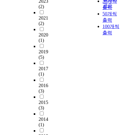
2023
30개씩
변상황, 주차시설 등은
기
가
된
대
삶
V
l
를
관순
(2)
출력
관광지의 이벤트의 다
위
자
자
상
에
e
o
검
50개씩
양성에 영향을 미치고
하
를
료
으
어
r
f
증
2021
있으며, 행사내용, 행
출력
여
대
는
로
떠
s
2
하
(2)
사장 및 주변상황, 주
체
100개씩
상
2
2
한
i
3
는
차시설 등은 관광지의
험
출력
으
2
0
만
o
0
데
2020
이벤트의 다양성에 영
형
로
6
5
족
n
p
목
(1)
향을 미치고 있다. It
스
축
부
명
감
의
e
적
has been argued that
포
제
였
을
을
2019
통
r
이
the image of the
츠
참
(5)
다
목
느
계
s
있
tourism attractions is a
이
가
.
적
끼
프
o
다
very significant factor
벤
2017
동
자
표
는
로
n
.
(1)
when tourists decide
트
기
료
집
지
그
s
이
their destinations and
에
와
수
하
알
램
w
러
2016
is considered as one of
참
자
집
였
아
을
e
한
(3)
the most effective
가
아
을
으
보
이
r
목
means for the tourism
자
성
위
나
고
용
e
적
2015
marketing. The tourism
를
취
한
,
자
하
s
을
(3)
events have been
대
감
도
응
하
여
e
달
recognized as a
상
과
구
답
였
기
l
성
2014
tourism strategy to
으
의
로
자
다
술
e
하
(1)
improve the image of
로
영
설
료
.
통
c
기
the tourism attractions.
총
향