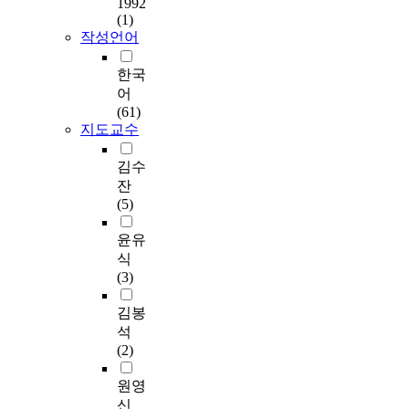
demographic
로
1992
다
통
도
생
련
g
3
(1)
characteristics of the
사
.
계
우
활
경
s
8
작성언어
participants, and the
용
그
분
용
체
력
i
부
pattern of participating
하
리
석
S
육
,
t
를
한국
the tourism events. In
였
고
,
P
참
대
e
최
어
addition, the Stepwise
다
나
일
S
가
회
s
종
(61)
Analysis is used to
.
담
원
S
자
참
i
분
지도교수
examine the
자
축
변
/
에
가
n
석
satisfaction level for
료
제
략
P
대
횟
t
에
김수
participating in the
처
참
분
C
한
수
h
사
tourism event and the
리
잔
가
석
+
스
,
e
용
interrelation between
는
(5)
동
,
2
포
참
S
하
the pre-image and the
S
기
사
3
츠
가
e
였
윤유
post-image of the
P
와
후
.
참
동
o
으
tourism attractions.
S
식
자
비
0
여
기
u
며
The major findings of
S
(3)
아
교
v
를
에
l
,
the empirical research
1
성
분
e
활
따
a
자
김봉
are as follows : 1.
9
취
석
r
성
라
n
료
According to the
.
석
감
,
s
화
대
d
의
demographic
0
(2)
과
상
i
시
회
G
분
characteristics (e.g.
프
의
관
o
키
참
y
석
원영
age, marital status and
로
영
관
n
고
가
e
은
residential district) of
그
신
향
계
의
필
만
o
통