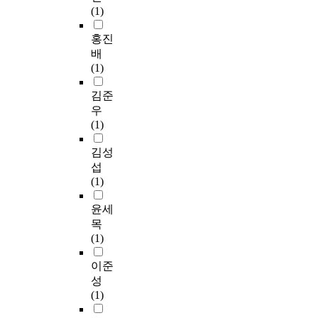
the participants of the
램
(1)
관
분
통
요
족
n
계
tourism events, the
을
계
석
계
한
도
g
소
홍진
factors of the pre-
이
에
및
프
기
와
g
프
image and the post-
용
배
서
다
로
초
재
i
트
image of the tourism
하
(1)
축
중
그
적
참
a
웨
attractions (the
여
제
회
램
자
가
r
어
김준
regional uniqueness,
기
만
귀
을
료
의
e
S
the variety of the event
술
우
족
분
이
를
사
a
P
and the accessibility)
통
(1)
도
석
용
제
에
u
S
showed differently.
계
의
을
하
공
차
s
S
김성
Thus, the enhancement
분
매
적
여
하
이
i
2
plan for the image of
석
섭
개
용
기
는
가
n
6
the tourism attractions
,
(1)
효
하
술
목
있
g
.
should be devised
탐
과
여
통
적
는
t
0
윤세
through being held the
색
를
다
계
이
것
h
로
segmented and
적
목
규
음
분
있
으
e
실
differentiated tourism
요
(1)
명
과
석
다
로
c
시
events considering the
인
한
같
,
.
나
o
하
이준
demographic
분
후
은
탐
타
n
였
characteristics of the
석
성
나
결
색
이
났
v
다
tourism event
,
(1)
담
론
적
러
으
e
.
participants. 2. The
다
축
을
요
한
나
n