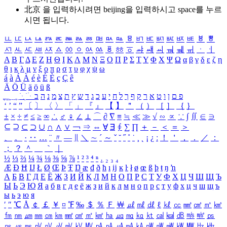
北京 을 입력하시려면
beijing
을 입력하시고 space를 누르
시면 됩니다.
ㅥ
ㅦ
ㅧ
ㅨ
ㅩ
ㅪ
ㅫ
ㅬ
ㅭ
ㅮ
ㅯ
ㅰ
ㅱ
ㅲ
ㅳ
ㅴ
ㅵ
ㅶ
ㅷ
ㅸ
ㅹ
ㅺ
ㅻ
ㅼ
ㅽ
ㅾ
ㅿ
ㆀ
ㆁ
ㆂ
ㆃ
ㆄ
ㆅ
ㆆ
ㆇ
ㆈ
ㆉ
ㆊ
ㆋ
ㆌ
ㆍ
ㆎ
Α
Β
Γ
Δ
Ε
Ζ
Η
Θ
Ι
Κ
Λ
Μ
Ν
Ξ
Ο
Π
Ρ
Σ
Τ
Υ
Φ
Χ
Ψ
Ω
α
β
γ
δ
ε
ζ
η
θ
ι
κ
λ
μ
ν
ξ
ο
π
ρ
σ
τ
υ
φ
χ
ψ
ω
á
à
Á
À
é
è
É
È
ç
Ç
ê
Ä
Ö
Ü
ä
ö
ü
ß
ְ
ֳ
ֲ
ֱ
ָ
ַ
ֵ
ֶ
ִ
ֹ
ּ
ֻ
ׂ
ׁ
ּ
ב
ה
נ
מ
צ
ת
ץ
ש
ד
ג
כ
ע
י
ח
ל
ך
ף
ק
ר
א
ט
ו
ן
ם
פ
‘
’
“
”
〔
〕
〈
〉
「
」
『
』
【
】
＂
（
）
［
］
｛
｝
±
×
÷
≠
≤
≥
∞
∴
♂
♀
∠
⊥
⌒
∂
∇
≡
≒
≪
≫
√
∽
∝
∵
∫
∬
∈
∋
⊆
⊇
⊂
⊃
∪
∩
∧
∨
￢
⇒
⇔
∀
∃
∮
∑
∏
＋
－
＜
＝
＞
、
。
·
‥
…
¨
〃
―
∥
＼
∼
´
～
ˇ
˘
˝
˚
˙
¸
˛
¡
¿
ː
！
＇
，
．
／
：
；
？
＾
＿
｀
｜
½
⅓
⅔
¼
¾
⅛
⅜
⅝
⅞
¹
²
³
⁴
ⁿ
₁
₂
₃
₄
Æ
Ð
Ħ
Ĳ
Ł
Ø
Œ
Þ
Ŧ
Ŋ
æ
đ
ð
ħ
ı
ĳ
ĸ
ŀ
ł
ø
œ
ß
þ
ŧ
ŋ
ŉ
А
Б
В
Г
Д
Е
Ё
Ж
З
И
Й
К
Л
М
Н
О
П
Р
С
Т
У
Ф
Х
Ц
Ч
Ш
Щ
Ъ
Ы
Ь
Э
Ю
Я
а
б
в
г
д
е
ё
ж
з
и
й
к
л
м
н
о
п
р
с
т
у
ф
х
ц
ч
ш
щ
ъ
ы
ь
э
ю
я
′
″
℃
Å
￠
￡
￥
¤
℉
‰
＄
％
Ｆ
￦
㎕
㎖
㎗
ℓ
㎘
㏄
㎣
㎤
㎥
㎦
㎙
㎚
㎛
㎜
㎝
㎞
㎟
㎠
㎡
㎢
㏊
㎍
㎎
㎏
㏏
㎈
㎉
㏈
㎧
㎨
㎰
㎱
㎲
㎳
㎴
㎵
㎶
㎷
㎸
㎹
㎀
㎁
㎂
㎃
㎄
㎺
㎻
㎽
㎾
㎿
㎐
㎑