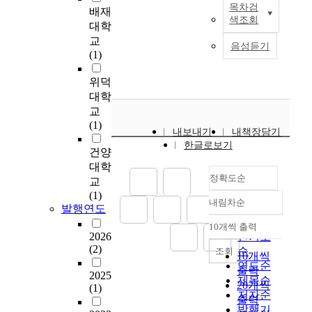
목차검
(자갈치문화관광축제/
명
배재
본
2
체
들
하
h
향
색조회
부산국제영화제)에 따
하
연
대학
5
육
이
였
i
관
라 관광지의 지역성,
는
구
교
0
진
흥
다
e
계
음성듣기
이벤트의 다양성, 접근
데
는
(1)
명
흥
미
.
v
와
용이성에 대한 인식은
그
한
을
공
있
자
e
전
관광이벤트 참가전보
목
국
위덕
편
단
고
료
t
공
다 참가후에 높게 나타
적
에
대학
의
기
관
분
h
만
났다. 따라서 향후에는
이
서
표
금
심
교
석
i
족
지역의 특성 및 매력성
있
개
집
조
있
(1)
을
s
도
내보내기
내책장담기
을 고려하고 부산지역
다
최
방
성
는
위
p
,
한글로보기
의 관광자원과 연계된
.
되
건양
법
총
스
하
u
창
관광이벤트를 지속적
이
는
으
괄
포
대학
서
r
의
으로 개최함으로써 부
러
정확도순
몽
로
본
츠
S
교
p
적
산지역의 관광지 이미
한
골
선
부
종
S
(1)
o
행
내림차순
지를 제고시켜야 할 것
연
인
정확도
정
에
목
발행연도
P
s
동
이다. 셋째, 관광이벤
구
들
순
하
등
에
S
e
의
10개씩 출력
내림차순
트의 참가만족도 가운
목
의
였
록
참
2026
인기도
S
,
매
데 행사내용, 정보안내
적
나
(2)
고
된
여
2
순
a
개
조회
10개씩
시설, 주차시설 등은
을
담
실
선
함
1
t
효
연도순
출력
관광지의 지역성에 영
달
2025
축
제
수
으
.
o
과
제목순
20개씩
(1)
향을 미치고 있고, 행
성
제
사
들
로
0
t
유
저자순
출력
사내용, 행사장 및 주
하
참
용
을
써
.
a
무
발행기