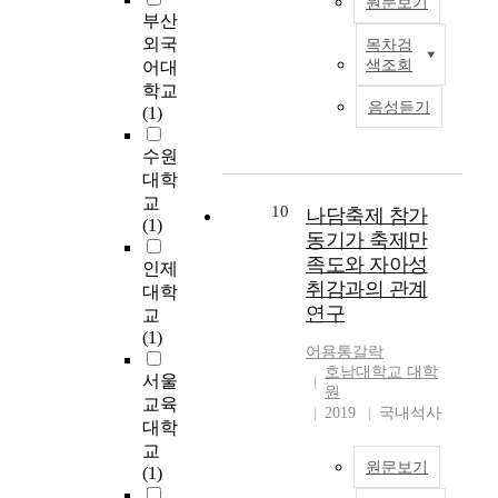
이 관광이벤트 참가전
계
원문보기
8
규
의
i
가
부산
보다 참가후에 높게 나
)
년
명
표
t
전
외국
목차검
타났으며, 거주지역에
이
서
하
이
본
i
공
색조회
어대
따라 관광지의 지역성,
참
울
는
연
으
n
만
학교
이벤트의 다양성, 접근
가
시
데
구
로
t
족
음성듣기
(1)
용이성에 대한 인식은
만
에
있
는
선
e
도
관광이벤트 참가전보
족
서
다
생
정
n
,
수원
다 참가후에 높게 나타
도
개
.
활
하
t
창
대학
났다. 따라서 관광이벤
와
최
연
체
였
i
의
교
트 참가객의 인구통계
재
된
구
육
으
o
적
10
나담축제 참가
(1)
적 특성을 고려하여 세
참
동
의
에
며
n
행
동기가 축제만
분화 차별화된 관광이
여
호
목
참
,
.
동
족도와 자아성
인제
벤트를 개최함으로써
의
인
적
가
조
I
,
취감과의 관계
대학
관광지 이미지 제고방
사
대
을
하
사
n
취
연구
안을 수립하여야 할 것
에
교
회
달
는
도
o
업
이다. 둘째, 관광이벤
영
(1)
3
성
많
구
r
자
어용통갈락
트의 재방문의사, 참가
향
회
하
은
는
d
신
호남대학교 대학
서울
회수에 따라 관광지의
을
이
기
사
설
e
감
원
이벤트의 다양성, 접근
미
교육
상
위
람
문
r
에
2019
국내석사
용이성에 대한 인식은
치
대학
참
하
들
지
t
미
관광이벤트 참가전보
는
교
가
여
이
를
o
치
원문보기
다 참가후에 높게 나타
지
(1)
한
국
자
이
a
는
났다. 또 관광이벤트
규
총
민
신
용
c
영