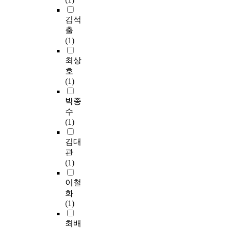
더
귀
에
가
i
과
and the parking
같
를
높
분
거
없
n
요
김석
facilities affected the
다
제
은
석
주
는
s
약
regional uniqueness.
.
출
공
것
을
하
것
t
은
And the event
첫
(1)
하
으
실
는
으
r
다
contents, the event
째
고
로
시
생
로
u
음
최상
location, the
,
자
나
하
활
나
m
과
surrounding, and the
체
호
수
타
여
체
타
e
같
parking facilities
험
(1)
행
났
다
육
났
n
다
influenced the variety
속
하
으
음
동
다
t
.
박종
of the events.
성
였
며
과
호
.
f
중
수
다
,
같
회
o
첫
감
(1)
.
초
은
회
둘
r
째
성
심
결
원
째
d
,
김대
,
이
동
론
들
,
a
가
행
관
러
호
을
을
체
t
설
동
(1)
한
인
도
대
험
a
1
,
문
이
출
상
효
c
의
이철
관
제
D
하
으
과
o
참
계
화
의
급
였
로
와
l
가
순
(1)
식
,
다
총
시
l
동
으
을
A
.
3
설
e
기
최배
로
바
급
첫
3
에
c
와