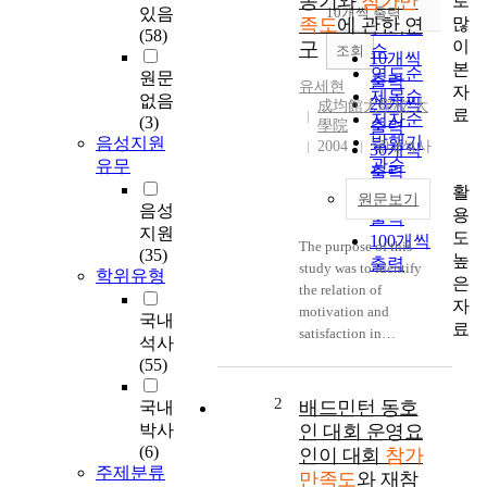
동기와
참가만
로
순
있음
10개씩 출력
내림차순
많
족도
에 관한 연
인기도
(58)
이
구
순
조회
10개씩
본
연도순
원문
출력
유세현
자
제목순
없음
20개씩
成均館大學校 大
료
저자순
(3)
學院
출력
발행기
음성지원
2004
국내석사
30개씩
관순
유무
출력
활
50개씩
원문보기
음성
용
출력
지원
도
100개씩
The purpose of this
(35)
높
출력
study was to identify
학위유형
은
the relation of
자
motivation and
국내
료
satisfaction in
석사
swimming participants.
(55)
Attempts were made to
fine the difference of
2
배드민턴 동호
국내
motivation and
박사
인 대회 운영요
satisfaction vital
(6)
인이 대회
참가
statistics. For this
주제분류
만족도
와 재참
study, the