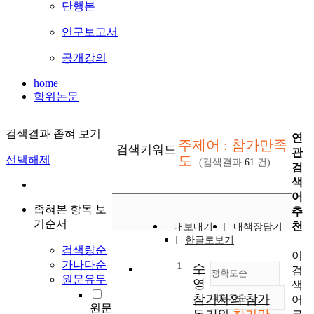
단행본
연구보고서
공개강의
home
학위논문
검색결과 좁혀 보기
연
주제어 : 참가만족
검색키워드
관
도
선택해제
(검색결과
61
건)
검
색
어
좁혀본 항목 보
추
기순서
천
내보내기
내책장담기
한글로보기
검색량순
이
가나다순
1
수
검
정확도순
원문유무
영
색
참가자의 참가
내림차순
어
정확도
원문