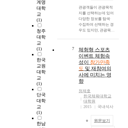
계명
가
입
시
e
관광객들이 관광목적
대학
만
에
와
c
지를 선택하는데 있어
교
족
미
경
t
다양한 정보를 탐색·
(1)
도
치
기
o
수집하여 선택하는 경
와
는
도
f
우도 있지만, 관광목적
청주
재
영
지
s
지에 대하여 관광객들
대학
참
향
역
p
이 가지고 있는 이미지
교
여
유
의
o
가 결정요인으로 작용
(1)
7
의
재
태
체험형 스포츠
r
하는 경우가 많다. 따
도
영
권
t
이벤트 체험속
라서 관광지 이미지는
한국
에
한
도
s
성이
참가만족
관광객이 관광목적지
교원
미
국
장
t
도
및 재참여의
를 결정할 때 영향을
치
체
대학
총
o
사에 미치는 영
미치는 중요한 요인의
는
육
1
교
u
향
하나이며 효과적으로
영
대
3
(1)
r
관광지를 마케팅하는
향
학
곳
i
정제호
수단이 된다. 이러한
을
교
단국
의
s
한국체육대학교
관광지의 이미지를 제
규
사
수
대학
m
대학원
고시키기 위한 방안으
명
회
련
s
교
2015
국내석사
로 최근 가장 부각되고
하
체
생
e
(1)
있는 것이 관광이벤트
는
육
들
n
원문보기
이다. 따라서 본 연구
데
대
중
한남
s
는 지역활성화를 위한