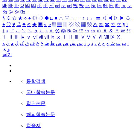
㎒
㎓
㎔
Ω
㏀
㏁
㎊
㎋
㎌
㏖
㏅
㎭
㎮
㎯
㏛
㎩
㎪
㎫
㎬
㏝
㏐
㏓
㏃
㏉
㏜
㏆
§
※
☆
★
○
●
◎
◇
◆
□
■
△
▽
→
←
↑
↓
↔
〓
◁
◀
▷
▶
♤
♠
♡
♥
♧
♣
⊙
◈
▣
◐
◑
▒
▤
▥
▨
▧
▦
▩
♨
☏
☎
☜
☞
¶
†
‡
↕
↗
↙
↖
↘
♭
♩
♪
♬
㉿
㈜
№
㏇
™
㏂
㏘
℡
＃
＆
＊
＠
ª
º
ⅰ
ⅱ
ⅲ
ⅳ
ⅴ
ⅵ
ⅶ
ⅷ
ⅸ
ⅹ
Ⅰ
Ⅱ
Ⅲ
Ⅳ
Ⅴ
Ⅵ
Ⅶ
Ⅷ
Ⅸ
Ⅹ
ا
ب
ت
ث
ج
ح
خ
د
ذ
ر
ز
س
ش
ص
ض
ط
ظ
ع
غ
ف
ق
ک
ل
م
ن
ه
و
ی
닫기
통합검색
국내학술논문
학위논문
해외학술논문
학술지