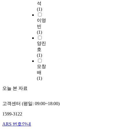
참
석
탕
동
째
0
대
t
전
가
(1)
으
호
,
명
한
i
동
만
로
인
경
에
대
o
만
이영
족
본
보
륜
게
회
n
족
도
빈
연
다
운
설
참
w
도
에
(1)
구
참
영
문
가
a
의
영
의
가
요
지
만
s
영
양진
향
목
만
인
를
족
a
향
을
호
적
족
중
배
도
q
관
미
(1)
을
도
‘
포
가
u
계
친
달
가
상
하
재
e
는
모창
다
성
높
금
여
참
s
다
.
배
하
은
’
작
가
t
음
둘
(1)
기
것
,
성
의
i
과
째
위
으
‘
하
사
o
같
오늘 본 자료
,
하
로
시
도
에
n
다
체
여
나
설
록
유
n
.
험
문
타
’
하
의
a
가
고객센터 (평일: 09:00~18:00)
속
헌
났
,
였
한
i
설
성
연
다
‘
으
1599-3122
영
r
1
중
구
.
심
며
향
e
-
ARS 번호안내
행
와
둘
판
,
을
,
1