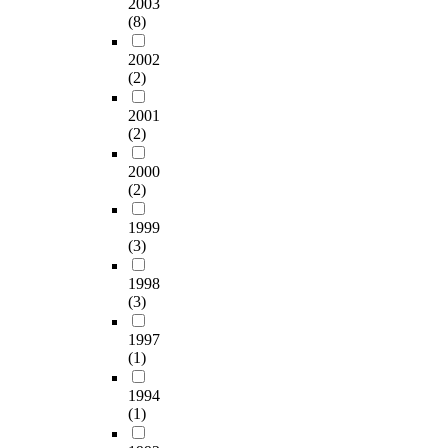
2003
attractions. The study
구
축
S
한
정
.
r
대
(8)
analyzed the factors of
는
제
S
응
도
연
o
학
the pre-image and the
설
만
2
답
가
구
m
생
2002
post-image of
문
족
5
자
참
의
1
을
(2)
participating in the
지
도
.
료
여
결
7
표
events respectively.
를
와
0
는
만
2001
과
c
본
The result obtained is
사
자
(2)
통
2
족
들
a
으
that the image of the
용
아
계
0
도
은
m
로
tourism attractions is
하
2000
성
패
1
에
다
p
선
(2)
divided into three
였
취
키
부
미
음
i
정
factors, such as the
으
감
지
였
치
과
n
하
1999
regional uniqueness,
며
과
프
다
는
같
g
였
(3)
the variety of the
2
의
로
.
영
다
a
다
event, and the
3
영
그
자
향
.
n
.
1998
accessibility. ANOVA
5
향
램
료
에
d
본
(3)
and T-test are used to
부
관
을
분
관
첫
t
연
see if the results varied
를
계
이
석
한
째
r
구
1997
significantly between
유
를
용
을
연
,
a
의
(1)
the pre-image and the
효
파
하
위
구
성
c
표
post-image of the
표
악
여
하
를
1994
별
k
본
tourism attractions
본
하
(1)
기
여
하
,
i
은
according to the
으
였
술
윈
여
수
n
3