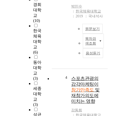
swimming participants
대
경희
박민수
by sex appeared that
회
대학
한국체육대학교
man is higher than
운
교
2019
국내석사
women in outer
영
(10)
motive. Second, The
요
motivation of the
원문보기
인
한국
swimming participants
이
체육
목차검
by age appeared that
대
본
대학
색조회
twenties is the highest
회
연
교
and a forties is the
참
구
(6)
음성듣기
lowest in inner motive
가
는
and outer motive.
만
태
동아
Third, The motivation
족
권
대학
of the swimming
도
도
교
participants by level
와
장
4
스포츠관광의
(3)
appeared that middle's
재
수
감각마케팅이
class is the highest and
참
련
세종
참가만족도
및
the beginner's class is
여
생
대학
재참가의도에
the lowest in
의
들
교
미치는 영향
unmotivated. Forth,
도
의
(3)
The motivation of the
에
대
강동희
swimming participants
미
회
성균
한국체육대학교