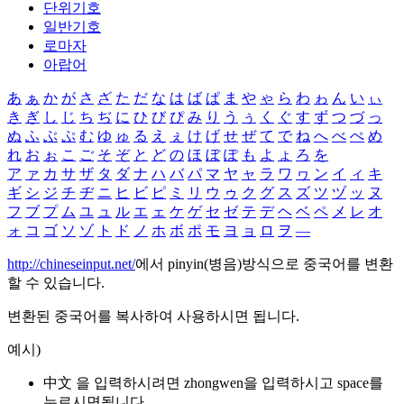
단위기호
일반기호
로마자
아랍어
あ
ぁ
か
が
さ
ざ
た
だ
な
は
ば
ぱ
ま
や
ゃ
ら
わ
ゎ
ん
い
ぃ
き
ぎ
し
じ
ち
ぢ
に
ひ
び
ぴ
み
り
う
ぅ
く
ぐ
す
ず
つ
づ
っ
ぬ
ふ
ぶ
ぷ
む
ゆ
ゅ
る
え
ぇ
け
げ
せ
ぜ
て
で
ね
へ
べ
ぺ
め
れ
お
ぉ
こ
ご
そ
ぞ
と
ど
の
ほ
ぼ
ぽ
も
よ
ょ
ろ
を
ア
ァ
カ
サ
ザ
タ
ダ
ナ
ハ
バ
パ
マ
ヤ
ャ
ラ
ワ
ヮ
ン
イ
ィ
キ
ギ
シ
ジ
チ
ヂ
ニ
ヒ
ビ
ピ
ミ
リ
ウ
ゥ
ク
グ
ス
ズ
ツ
ヅ
ッ
ヌ
フ
ブ
プ
ム
ユ
ュ
ル
エ
ェ
ケ
ゲ
セ
ゼ
テ
デ
ヘ
ベ
ペ
メ
レ
オ
ォ
コ
ゴ
ソ
ゾ
ト
ド
ノ
ホ
ボ
ポ
モ
ヨ
ョ
ロ
ヲ
―
http://chineseinput.net/
에서 pinyin(병음)방식으로 중국어를 변환
할 수 있습니다.
변환된 중국어를 복사하여 사용하시면 됩니다.
예시)
中文 을 입력하시려면
zhongwen
을 입력하시고 space를
누르시면됩니다.