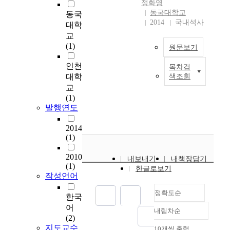
정화영
한
동국대학교
동국
된
2014
국내석사
대학
서
교
비
(1)
원문보기
스
를
인천
목차검
A
제
대학
색조회
s
공
교
t
하
(1)
h
였
발행연도
e
지
q
만
2014
u
현
(1)
a
재
l
는
2010
내보내기
내책장담기
i
진
(1)
한글로보기
t
료
작성언어
y
외
정확도순
o
적
한국
f
인
어
내림차순
t
정확도
서
(2)
h
순
비
지도교수
10개씩 출력