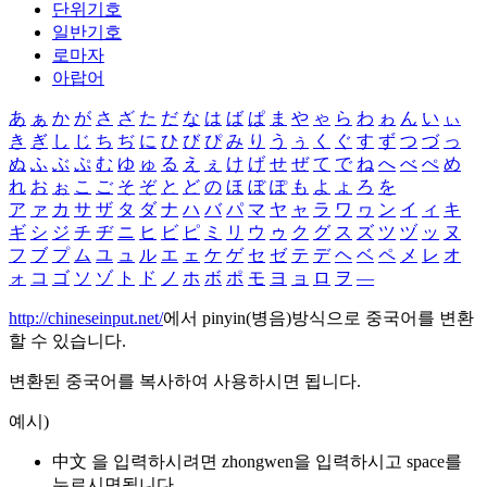
단위기호
일반기호
로마자
아랍어
あ
ぁ
か
が
さ
ざ
た
だ
な
は
ば
ぱ
ま
や
ゃ
ら
わ
ゎ
ん
い
ぃ
き
ぎ
し
じ
ち
ぢ
に
ひ
び
ぴ
み
り
う
ぅ
く
ぐ
す
ず
つ
づ
っ
ぬ
ふ
ぶ
ぷ
む
ゆ
ゅ
る
え
ぇ
け
げ
せ
ぜ
て
で
ね
へ
べ
ぺ
め
れ
お
ぉ
こ
ご
そ
ぞ
と
ど
の
ほ
ぼ
ぽ
も
よ
ょ
ろ
を
ア
ァ
カ
サ
ザ
タ
ダ
ナ
ハ
バ
パ
マ
ヤ
ャ
ラ
ワ
ヮ
ン
イ
ィ
キ
ギ
シ
ジ
チ
ヂ
ニ
ヒ
ビ
ピ
ミ
リ
ウ
ゥ
ク
グ
ス
ズ
ツ
ヅ
ッ
ヌ
フ
ブ
プ
ム
ユ
ュ
ル
エ
ェ
ケ
ゲ
セ
ゼ
テ
デ
ヘ
ベ
ペ
メ
レ
オ
ォ
コ
ゴ
ソ
ゾ
ト
ド
ノ
ホ
ボ
ポ
モ
ヨ
ョ
ロ
ヲ
―
http://chineseinput.net/
에서 pinyin(병음)방식으로 중국어를 변환
할 수 있습니다.
변환된 중국어를 복사하여 사용하시면 됩니다.
예시)
中文 을 입력하시려면
zhongwen
을 입력하시고 space를
누르시면됩니다.