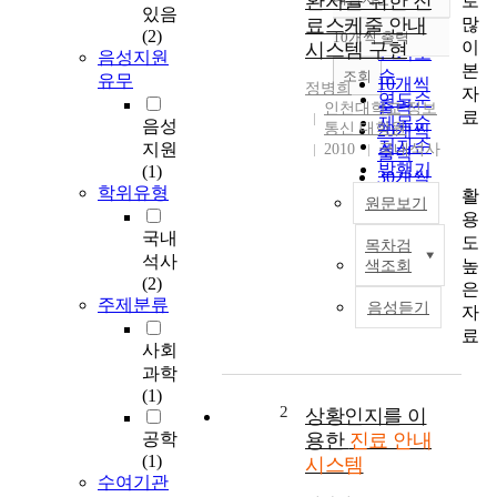
환자를 위한 진
로
정확도
있음
많
료스케줄 안내
순
(2)
10개씩 출력
내림차순
이
시스템 구현
인기도
음성지원
본
순
조회
유무
10개씩
정병희
자
연도순
출력
인천대학교 정보
료
제목순
음성
통신 대학원
20개씩
저자순
지원
2010
국내석사
출력
발행기
(1)
30개씩
학위유형
관순
활
출력
원문보기
용
50개씩
국내
도
목차검
출력
과
석사
높
색조회
100개씩
거
(2)
은
출력
의
주제분류
음성듣기
자
료
료
서
사회
비
과학
스
(1)
는
2
상황인지를 이
진
공학
용한
진료 안내
료
(1)
시스템
에
수여기관
국