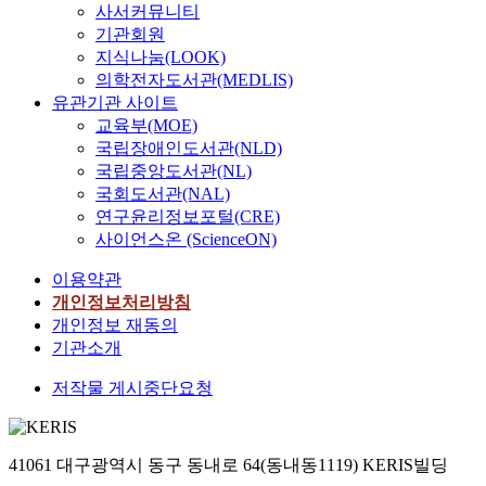
스
사서커뮤니티
e
에
기관회원
p
대
지식나눔(LOOK)
r
한
의학전자도서관(MEDLIS)
o
욕
유관기관 사이트
v
구
교육부(MOE)
i
는
국립장애인도서관(NLD)
d
점
국립중앙도서관(NL)
e
차
국회도서관(NAL)
d
고
연구윤리정보포털(CRE)
b
급
사이언스온 (ScienceON)
y
화
l
,
이용약관
a
다
개인정보처리방침
r
양
개인정보 재동의
g
화
기관소개
e
되
h
고
저작물 게시중단요청
o
있
s
다
p
.
i
이
41061 대구광역시 동구 동내로 64(동내동1119) KERIS빌딩
t
러