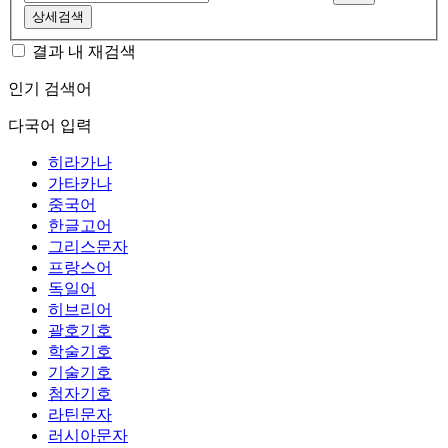
상세검색
결과 내 재검색
인기 검색어
다국어 입력
히라가나
가타카나
중국어
한글고어
그리스문자
프랑스어
독일어
히브리어
괄호기호
학술기호
기술기호
첨자기호
라틴문자
러시아문자