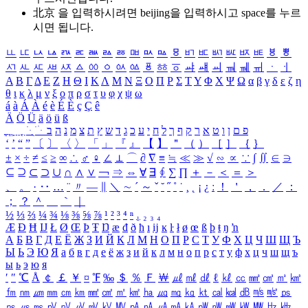
北京 을 입력하시려면
beijing
을 입력하시고 space를 누르
시면 됩니다.
ㅥ
ㅦ
ㅧ
ㅨ
ㅩ
ㅪ
ㅫ
ㅬ
ㅭ
ㅮ
ㅯ
ㅰ
ㅱ
ㅲ
ㅳ
ㅴ
ㅵ
ㅶ
ㅷ
ㅸ
ㅹ
ㅺ
ㅻ
ㅼ
ㅽ
ㅾ
ㅿ
ㆀ
ㆁ
ㆂ
ㆃ
ㆄ
ㆅ
ㆆ
ㆇ
ㆈ
ㆉ
ㆊ
ㆋ
ㆌ
ㆍ
ㆎ
Α
Β
Γ
Δ
Ε
Ζ
Η
Θ
Ι
Κ
Λ
Μ
Ν
Ξ
Ο
Π
Ρ
Σ
Τ
Υ
Φ
Χ
Ψ
Ω
α
β
γ
δ
ε
ζ
η
θ
ι
κ
λ
μ
ν
ξ
ο
π
ρ
σ
τ
υ
φ
χ
ψ
ω
á
à
Á
À
é
è
É
È
ç
Ç
ê
Ä
Ö
Ü
ä
ö
ü
ß
ְ
ֳ
ֲ
ֱ
ָ
ַ
ֵ
ֶ
ִ
ֹ
ּ
ֻ
ׂ
ׁ
ּ
ב
ה
נ
מ
צ
ת
ץ
ש
ד
ג
כ
ע
י
ח
ל
ך
ף
ק
ר
א
ט
ו
ן
ם
פ
‘
’
“
”
〔
〕
〈
〉
「
」
『
』
【
】
＂
（
）
［
］
｛
｝
±
×
÷
≠
≤
≥
∞
∴
♂
♀
∠
⊥
⌒
∂
∇
≡
≒
≪
≫
√
∽
∝
∵
∫
∬
∈
∋
⊆
⊇
⊂
⊃
∪
∩
∧
∨
￢
⇒
⇔
∀
∃
∮
∑
∏
＋
－
＜
＝
＞
、
。
·
‥
…
¨
〃
―
∥
＼
∼
´
～
ˇ
˘
˝
˚
˙
¸
˛
¡
¿
ː
！
＇
，
．
／
：
；
？
＾
＿
｀
｜
½
⅓
⅔
¼
¾
⅛
⅜
⅝
⅞
¹
²
³
⁴
ⁿ
₁
₂
₃
₄
Æ
Ð
Ħ
Ĳ
Ł
Ø
Œ
Þ
Ŧ
Ŋ
æ
đ
ð
ħ
ı
ĳ
ĸ
ŀ
ł
ø
œ
ß
þ
ŧ
ŋ
ŉ
А
Б
В
Г
Д
Е
Ё
Ж
З
И
Й
К
Л
М
Н
О
П
Р
С
Т
У
Ф
Х
Ц
Ч
Ш
Щ
Ъ
Ы
Ь
Э
Ю
Я
а
б
в
г
д
е
ё
ж
з
и
й
к
л
м
н
о
п
р
с
т
у
ф
х
ц
ч
ш
щ
ъ
ы
ь
э
ю
я
′
″
℃
Å
￠
￡
￥
¤
℉
‰
＄
％
Ｆ
￦
㎕
㎖
㎗
ℓ
㎘
㏄
㎣
㎤
㎥
㎦
㎙
㎚
㎛
㎜
㎝
㎞
㎟
㎠
㎡
㎢
㏊
㎍
㎎
㎏
㏏
㎈
㎉
㏈
㎧
㎨
㎰
㎱
㎲
㎳
㎴
㎵
㎶
㎷
㎸
㎹
㎀
㎁
㎂
㎃
㎄
㎺
㎻
㎽
㎾
㎿
㎐
㎑