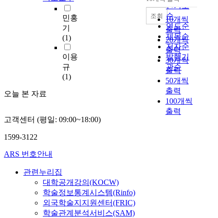
내림차순
e
인기도
스
m
까
순
조회
민홍
10개씩
e
지
연도순
기
출력
d
그
제목순
(1)
20개씩
i
영
저자순
출력
c
역
이용
발행기
30개씩
a
이
규
관순
출력
l
확
(1)
50개씩
t
대
출력
r
되
오늘 본 자료
100개씩
e
고
출력
a
있
고객센터 (평일: 09:00~18:00)
t
다
m
.
1599-3122
e
환
n
자
ARS 번호안내
t
들
s
의
관련누리집
e
의
대학공개강의(KOCW)
r
료
학술정보통계시스템(Rinfo)
v
서
외국학술지지원센터(FRIC)
i
비
학술관계분석서비스(SAM)
c