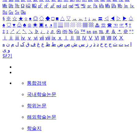
㎒
㎓
㎔
Ω
㏀
㏁
㎊
㎋
㎌
㏖
㏅
㎭
㎮
㎯
㏛
㎩
㎪
㎫
㎬
㏝
㏐
㏓
㏃
㏉
㏜
㏆
§
※
☆
★
○
●
◎
◇
◆
□
■
△
▽
→
←
↑
↓
↔
〓
◁
◀
▷
▶
♤
♠
♡
♥
♧
♣
⊙
◈
▣
◐
◑
▒
▤
▥
▨
▧
▦
▩
♨
☏
☎
☜
☞
¶
†
‡
↕
↗
↙
↖
↘
♭
♩
♪
♬
㉿
㈜
№
㏇
™
㏂
㏘
℡
＃
＆
＊
＠
ª
º
ⅰ
ⅱ
ⅲ
ⅳ
ⅴ
ⅵ
ⅶ
ⅷ
ⅸ
ⅹ
Ⅰ
Ⅱ
Ⅲ
Ⅳ
Ⅴ
Ⅵ
Ⅶ
Ⅷ
Ⅸ
Ⅹ
ا
ب
ت
ث
ج
ح
خ
د
ذ
ر
ز
س
ش
ص
ض
ط
ظ
ع
غ
ف
ق
ک
ل
م
ن
ه
و
ی
닫기
통합검색
국내학술논문
학위논문
해외학술논문
학술지