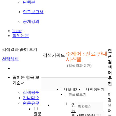
단행본
연구보고서
공개강의
home
학위논문
검색결과 좁혀 보기
연
주제어 : 진료 안내
검색키워드
관
시스템
선택해제
검
(검색결과
2
건)
색
어
좁혀본 항목 보
추
기순서
천
내보내기
내책장담기
검색량순
이
한글로보기
가나다순
검
원문유무
1
입
색
정확도순
원
어
원문
내림차순