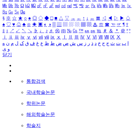
㎒
㎓
㎔
Ω
㏀
㏁
㎊
㎋
㎌
㏖
㏅
㎭
㎮
㎯
㏛
㎩
㎪
㎫
㎬
㏝
㏐
㏓
㏃
㏉
㏜
㏆
§
※
☆
★
○
●
◎
◇
◆
□
■
△
▽
→
←
↑
↓
↔
〓
◁
◀
▷
▶
♤
♠
♡
♥
♧
♣
⊙
◈
▣
◐
◑
▒
▤
▥
▨
▧
▦
▩
♨
☏
☎
☜
☞
¶
†
‡
↕
↗
↙
↖
↘
♭
♩
♪
♬
㉿
㈜
№
㏇
™
㏂
㏘
℡
＃
＆
＊
＠
ª
º
ⅰ
ⅱ
ⅲ
ⅳ
ⅴ
ⅵ
ⅶ
ⅷ
ⅸ
ⅹ
Ⅰ
Ⅱ
Ⅲ
Ⅳ
Ⅴ
Ⅵ
Ⅶ
Ⅷ
Ⅸ
Ⅹ
ا
ب
ت
ث
ج
ح
خ
د
ذ
ر
ز
س
ش
ص
ض
ط
ظ
ع
غ
ف
ق
ک
ل
م
ن
ه
و
ی
닫기
통합검색
국내학술논문
학위논문
해외학술논문
학술지