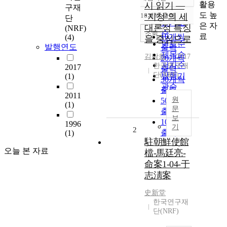
정확도
활용
시 읽기 ―
구재
순
도 높
10개씩 출력
‘지청’의 세
단
내림차순
인기도
은 자
대론적 특징
(NRF)
순
조회
료
10개씩
(4)
을 중심으로
연도순
발행연도
출력
제목순
김남희
2017
20개씩
저자순
한국연구재
2017
출력
단(NRF)
발행기
(1)
30개씩
관순
출력
2011
원
50개씩
(1)
문
출력
보
100개씩
1996
기
2
출력
(1)
駐朝鮮使館
오늘 본 자료
檔-馬廷亮-
命案1-04-于
志淸案
史新堂
한국연구재
단(NRF)