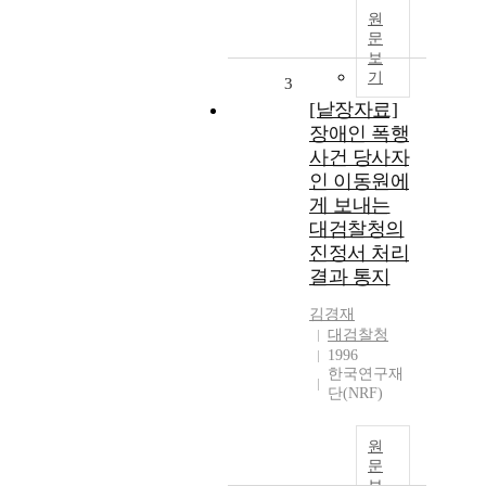
원
문
보
기
3
[낱장자료]
장애인 폭행
사건 당사자
인 이동원에
게 보내는
대검찰청의
진정서 처리
결과 통지
김경재
대검찰청
1996
한국연구재
단(NRF)
원
문
보