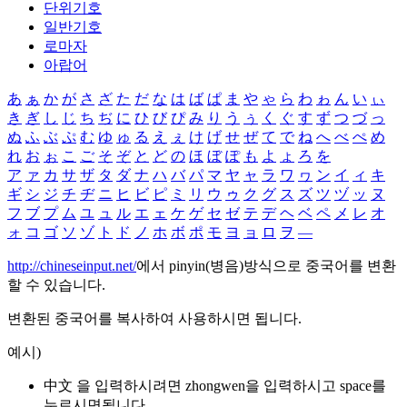
단위기호
일반기호
로마자
아랍어
あ
ぁ
か
が
さ
ざ
た
だ
な
は
ば
ぱ
ま
や
ゃ
ら
わ
ゎ
ん
い
ぃ
き
ぎ
し
じ
ち
ぢ
に
ひ
び
ぴ
み
り
う
ぅ
く
ぐ
す
ず
つ
づ
っ
ぬ
ふ
ぶ
ぷ
む
ゆ
ゅ
る
え
ぇ
け
げ
せ
ぜ
て
で
ね
へ
べ
ぺ
め
れ
お
ぉ
こ
ご
そ
ぞ
と
ど
の
ほ
ぼ
ぽ
も
よ
ょ
ろ
を
ア
ァ
カ
サ
ザ
タ
ダ
ナ
ハ
バ
パ
マ
ヤ
ャ
ラ
ワ
ヮ
ン
イ
ィ
キ
ギ
シ
ジ
チ
ヂ
ニ
ヒ
ビ
ピ
ミ
リ
ウ
ゥ
ク
グ
ス
ズ
ツ
ヅ
ッ
ヌ
フ
ブ
プ
ム
ユ
ュ
ル
エ
ェ
ケ
ゲ
セ
ゼ
テ
デ
ヘ
ベ
ペ
メ
レ
オ
ォ
コ
ゴ
ソ
ゾ
ト
ド
ノ
ホ
ボ
ポ
モ
ヨ
ョ
ロ
ヲ
―
http://chineseinput.net/
에서 pinyin(병음)방식으로 중국어를 변환
할 수 있습니다.
변환된 중국어를 복사하여 사용하시면 됩니다.
예시)
中文 을 입력하시려면
zhongwen
을 입력하시고 space를
누르시면됩니다.