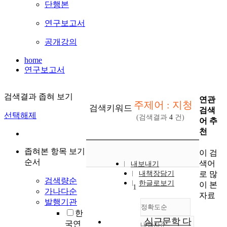
단행본
연구보고서
공개강의
home
연구보고서
검색결과 좁혀 보기
연관
주제어 : 지청
검색키워드
검색
선택해제
(검색결과
4
건)
어 추
천
좁혀본 항목 보기
이 검
순서
색어
내보내기
로 많
내책장담기
검색량순
한글로보기
이 본
1
가나다순
자료
발행기관
정확도순
한
심근문학 다
국연
내림차순