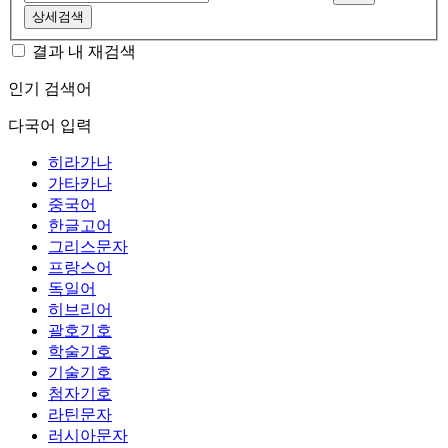
상세검색
결과 내 재검색
인기 검색어
다국어 입력
히라가나
가타카나
중국어
한글고어
그리스문자
프랑스어
독일어
히브리어
괄호기호
학술기호
기술기호
첨자기호
라틴문자
러시아문자