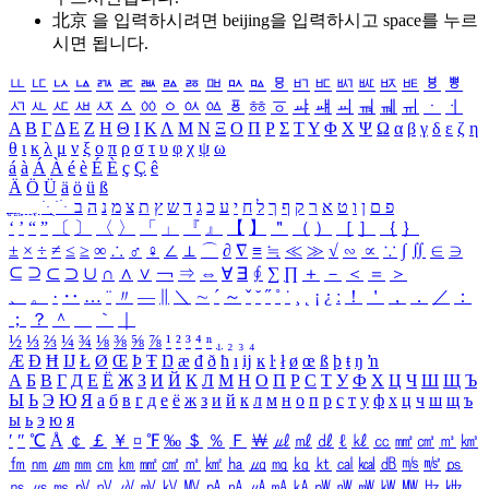
北京 을 입력하시려면
beijing
을 입력하시고 space를 누르
시면 됩니다.
ㅥ
ㅦ
ㅧ
ㅨ
ㅩ
ㅪ
ㅫ
ㅬ
ㅭ
ㅮ
ㅯ
ㅰ
ㅱ
ㅲ
ㅳ
ㅴ
ㅵ
ㅶ
ㅷ
ㅸ
ㅹ
ㅺ
ㅻ
ㅼ
ㅽ
ㅾ
ㅿ
ㆀ
ㆁ
ㆂ
ㆃ
ㆄ
ㆅ
ㆆ
ㆇ
ㆈ
ㆉ
ㆊ
ㆋ
ㆌ
ㆍ
ㆎ
Α
Β
Γ
Δ
Ε
Ζ
Η
Θ
Ι
Κ
Λ
Μ
Ν
Ξ
Ο
Π
Ρ
Σ
Τ
Υ
Φ
Χ
Ψ
Ω
α
β
γ
δ
ε
ζ
η
θ
ι
κ
λ
μ
ν
ξ
ο
π
ρ
σ
τ
υ
φ
χ
ψ
ω
á
à
Á
À
é
è
É
È
ç
Ç
ê
Ä
Ö
Ü
ä
ö
ü
ß
ְ
ֳ
ֲ
ֱ
ָ
ַ
ֵ
ֶ
ִ
ֹ
ּ
ֻ
ׂ
ׁ
ּ
ב
ה
נ
מ
צ
ת
ץ
ש
ד
ג
כ
ע
י
ח
ל
ך
ף
ק
ר
א
ט
ו
ן
ם
פ
‘
’
“
”
〔
〕
〈
〉
「
」
『
』
【
】
＂
（
）
［
］
｛
｝
±
×
÷
≠
≤
≥
∞
∴
♂
♀
∠
⊥
⌒
∂
∇
≡
≒
≪
≫
√
∽
∝
∵
∫
∬
∈
∋
⊆
⊇
⊂
⊃
∪
∩
∧
∨
￢
⇒
⇔
∀
∃
∮
∑
∏
＋
－
＜
＝
＞
、
。
·
‥
…
¨
〃
―
∥
＼
∼
´
～
ˇ
˘
˝
˚
˙
¸
˛
¡
¿
ː
！
＇
，
．
／
：
；
？
＾
＿
｀
｜
½
⅓
⅔
¼
¾
⅛
⅜
⅝
⅞
¹
²
³
⁴
ⁿ
₁
₂
₃
₄
Æ
Ð
Ħ
Ĳ
Ł
Ø
Œ
Þ
Ŧ
Ŋ
æ
đ
ð
ħ
ı
ĳ
ĸ
ŀ
ł
ø
œ
ß
þ
ŧ
ŋ
ŉ
А
Б
В
Г
Д
Е
Ё
Ж
З
И
Й
К
Л
М
Н
О
П
Р
С
Т
У
Ф
Х
Ц
Ч
Ш
Щ
Ъ
Ы
Ь
Э
Ю
Я
а
б
в
г
д
е
ё
ж
з
и
й
к
л
м
н
о
п
р
с
т
у
ф
х
ц
ч
ш
щ
ъ
ы
ь
э
ю
я
′
″
℃
Å
￠
￡
￥
¤
℉
‰
＄
％
Ｆ
￦
㎕
㎖
㎗
ℓ
㎘
㏄
㎣
㎤
㎥
㎦
㎙
㎚
㎛
㎜
㎝
㎞
㎟
㎠
㎡
㎢
㏊
㎍
㎎
㎏
㏏
㎈
㎉
㏈
㎧
㎨
㎰
㎱
㎲
㎳
㎴
㎵
㎶
㎷
㎸
㎹
㎀
㎁
㎂
㎃
㎄
㎺
㎻
㎽
㎾
㎿
㎐
㎑