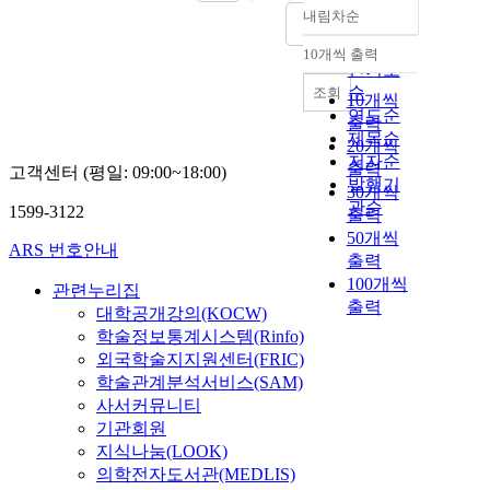
내림차순
정확도
순
10개씩 출력
내림차순
인기도
순
조회
10개씩
연도순
출력
제목순
20개씩
저자순
출력
고객센터 (평일: 09:00~18:00)
발행기
30개씩
관순
1599-3122
출력
50개씩
ARS 번호안내
출력
100개씩
관련누리집
출력
대학공개강의(KOCW)
학술정보통계시스템(Rinfo)
외국학술지지원센터(FRIC)
학술관계분석서비스(SAM)
사서커뮤니티
기관회원
지식나눔(LOOK)
의학전자도서관(MEDLIS)