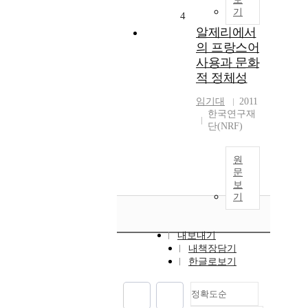
기
4
알제리에서
의 프랑스어
사용과 문화
적 정체성
임기대
2011
한국연구재
단(NRF)
원
문
보
기
내보내기
내책장담기
한글로보기
정확도순