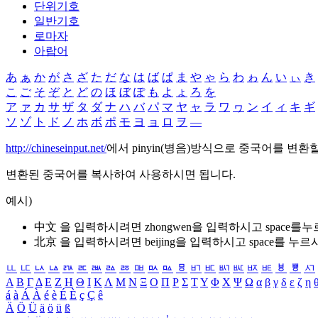
단위기호
일반기호
로마자
아랍어
あ
ぁ
か
が
さ
ざ
た
だ
な
は
ば
ぱ
ま
や
ゃ
ら
わ
ゎ
ん
い
ぃ
き
こ
ご
そ
ぞ
と
ど
の
ほ
ぼ
ぽ
も
よ
ょ
ろ
を
ア
ァ
カ
サ
ザ
タ
ダ
ナ
ハ
バ
パ
マ
ヤ
ャ
ラ
ワ
ヮ
ン
イ
ィ
キ
ギ
ソ
ゾ
ト
ド
ノ
ホ
ボ
ポ
モ
ヨ
ョ
ロ
ヲ
―
http://chineseinput.net/
에서 pinyin(병음)방식으로 중국어를 변환
변환된 중국어를 복사하여 사용하시면 됩니다.
예시)
中文 을 입력하시려면
zhongwen
을 입력하시고 space를
北京 을 입력하시려면
beijing
을 입력하시고 space를 누르
ㅥ
ㅦ
ㅧ
ㅨ
ㅩ
ㅪ
ㅫ
ㅬ
ㅭ
ㅮ
ㅯ
ㅰ
ㅱ
ㅲ
ㅳ
ㅴ
ㅵ
ㅶ
ㅷ
ㅸ
ㅹ
ㅺ
Α
Β
Γ
Δ
Ε
Ζ
Η
Θ
Ι
Κ
Λ
Μ
Ν
Ξ
Ο
Π
Ρ
Σ
Τ
Υ
Φ
Χ
Ψ
Ω
α
β
γ
δ
ε
ζ
η
á
à
Á
À
é
è
É
È
ç
Ç
ê
Ä
Ö
Ü
ä
ö
ü
ß