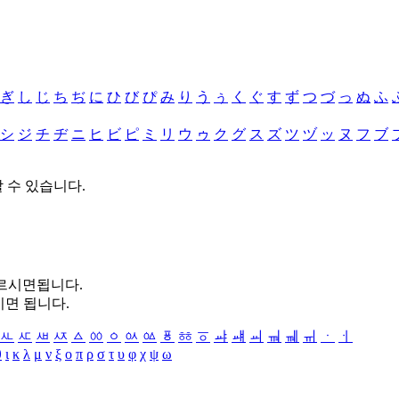
ぎ
し
じ
ち
ぢ
に
ひ
び
ぴ
み
り
う
ぅ
く
ぐ
す
ず
つ
づ
っ
ぬ
ふ
シ
ジ
チ
ヂ
ニ
ヒ
ビ
ピ
ミ
リ
ウ
ゥ
ク
グ
ス
ズ
ツ
ヅ
ッ
ヌ
フ
ブ
할 수 있습니다.
누르시면됩니다.
시면 됩니다.
ㅻ
ㅼ
ㅽ
ㅾ
ㅿ
ㆀ
ㆁ
ㆂ
ㆃ
ㆄ
ㆅ
ㆆ
ㆇ
ㆈ
ㆉ
ㆊ
ㆋ
ㆌ
ㆍ
ㆎ
θ
ι
κ
λ
μ
ν
ξ
ο
π
ρ
σ
τ
υ
φ
χ
ψ
ω