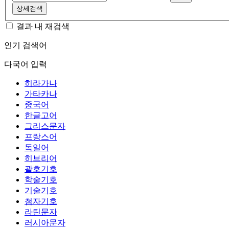
상세검색
결과 내 재검색
인기 검색어
다국어 입력
히라가나
가타카나
중국어
한글고어
그리스문자
프랑스어
독일어
히브리어
괄호기호
학술기호
기술기호
첨자기호
라틴문자
러시아문자