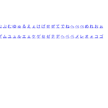
ぶ
ぷ
む
ゆ
ゅ
る
え
ぇ
け
げ
せ
ぜ
て
で
ね
へ
べ
ぺ
め
れ
お
ぉ
プ
ム
ユ
ュ
ル
エ
ェ
ケ
ゲ
セ
ゼ
テ
デ
ヘ
ベ
ペ
メ
レ
オ
ォ
コ
ゴ