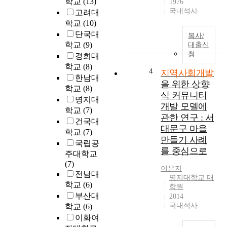
학교
(13)
1976
국내석사
고려대
학교
(10)
단국대
복사/
학교
(9)
대출신
청
경희대
학교
(8)
4
지역사회개발
한남대
을 위한 상향
학교
(8)
식 커뮤니티
명지대
개발 모델에
학교
(7)
관한 연구 : 서
건국대
대문구 마을
학교
(7)
만들기 사례
국립공
를 중심으로
주대학교
(7)
이은지
전남대
명지대학교 대
학교
(6)
학원
부산대
2014
국내석사
학교
(6)
이화여