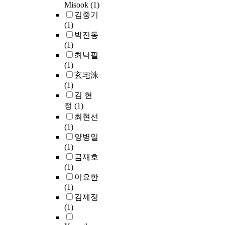
s
할
었
a
Misook
(1)
주
해
o
때
다
i
김중기
도
당
f
지
.
n
(1)
형
지
n
역
지
o
박진동
지
역
a
주
방
b
(1)
역
에
t
민
분
j
최낙필
사
서
i
들
권
e
(1)
회
살
o
이
은
c
玄宅洙
개
고
n
환
지
t
(1)
발
일
,
영
역
i
김 현
사
하
a
하
사
v
업
정
(1)
는
n
는
회
e
은
사
최현선
d
것
개
o
주
람
(1)
t
을
발
f
민
들
양병일
h
경
을
t
참
이
(1)
e
험
촉
h
여
중
금재호
d
하
진
i
,
심
(1)
e
면
하
n
주
이
이요한
v
서
기
s
민
되
(1)
e
지
위
t
조
어
김제정
l
역
해
u
직
지
(1)
o
사
지
d
화
역
p
회
역
y