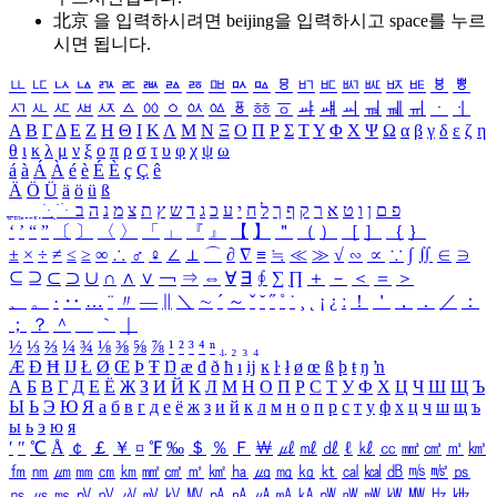
北京 을 입력하시려면
beijing
을 입력하시고 space를 누르
시면 됩니다.
ㅥ
ㅦ
ㅧ
ㅨ
ㅩ
ㅪ
ㅫ
ㅬ
ㅭ
ㅮ
ㅯ
ㅰ
ㅱ
ㅲ
ㅳ
ㅴ
ㅵ
ㅶ
ㅷ
ㅸ
ㅹ
ㅺ
ㅻ
ㅼ
ㅽ
ㅾ
ㅿ
ㆀ
ㆁ
ㆂ
ㆃ
ㆄ
ㆅ
ㆆ
ㆇ
ㆈ
ㆉ
ㆊ
ㆋ
ㆌ
ㆍ
ㆎ
Α
Β
Γ
Δ
Ε
Ζ
Η
Θ
Ι
Κ
Λ
Μ
Ν
Ξ
Ο
Π
Ρ
Σ
Τ
Υ
Φ
Χ
Ψ
Ω
α
β
γ
δ
ε
ζ
η
θ
ι
κ
λ
μ
ν
ξ
ο
π
ρ
σ
τ
υ
φ
χ
ψ
ω
á
à
Á
À
é
è
É
È
ç
Ç
ê
Ä
Ö
Ü
ä
ö
ü
ß
ְ
ֳ
ֲ
ֱ
ָ
ַ
ֵ
ֶ
ִ
ֹ
ּ
ֻ
ׂ
ׁ
ּ
ב
ה
נ
מ
צ
ת
ץ
ש
ד
ג
כ
ע
י
ח
ל
ך
ף
ק
ר
א
ט
ו
ן
ם
פ
‘
’
“
”
〔
〕
〈
〉
「
」
『
』
【
】
＂
（
）
［
］
｛
｝
±
×
÷
≠
≤
≥
∞
∴
♂
♀
∠
⊥
⌒
∂
∇
≡
≒
≪
≫
√
∽
∝
∵
∫
∬
∈
∋
⊆
⊇
⊂
⊃
∪
∩
∧
∨
￢
⇒
⇔
∀
∃
∮
∑
∏
＋
－
＜
＝
＞
、
。
·
‥
…
¨
〃
―
∥
＼
∼
´
～
ˇ
˘
˝
˚
˙
¸
˛
¡
¿
ː
！
＇
，
．
／
：
；
？
＾
＿
｀
｜
½
⅓
⅔
¼
¾
⅛
⅜
⅝
⅞
¹
²
³
⁴
ⁿ
₁
₂
₃
₄
Æ
Ð
Ħ
Ĳ
Ł
Ø
Œ
Þ
Ŧ
Ŋ
æ
đ
ð
ħ
ı
ĳ
ĸ
ŀ
ł
ø
œ
ß
þ
ŧ
ŋ
ŉ
А
Б
В
Г
Д
Е
Ё
Ж
З
И
Й
К
Л
М
Н
О
П
Р
С
Т
У
Ф
Х
Ц
Ч
Ш
Щ
Ъ
Ы
Ь
Э
Ю
Я
а
б
в
г
д
е
ё
ж
з
и
й
к
л
м
н
о
п
р
с
т
у
ф
х
ц
ч
ш
щ
ъ
ы
ь
э
ю
я
′
″
℃
Å
￠
￡
￥
¤
℉
‰
＄
％
Ｆ
￦
㎕
㎖
㎗
ℓ
㎘
㏄
㎣
㎤
㎥
㎦
㎙
㎚
㎛
㎜
㎝
㎞
㎟
㎠
㎡
㎢
㏊
㎍
㎎
㎏
㏏
㎈
㎉
㏈
㎧
㎨
㎰
㎱
㎲
㎳
㎴
㎵
㎶
㎷
㎸
㎹
㎀
㎁
㎂
㎃
㎄
㎺
㎻
㎽
㎾
㎿
㎐
㎑