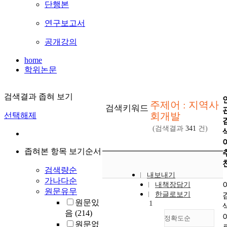
단행본
연구보고서
공개강의
home
학위논문
검색결과 좁혀 보기
주제어 : 지역사
검색키워드
회개발
선택해제
(검색결과
341
건)
좁혀본 항목 보기순서
검색량순
내보내기
가나다순
내책장담기
원문유무
한글로보기
원문있
1
음
(214)
정확도순
원문없