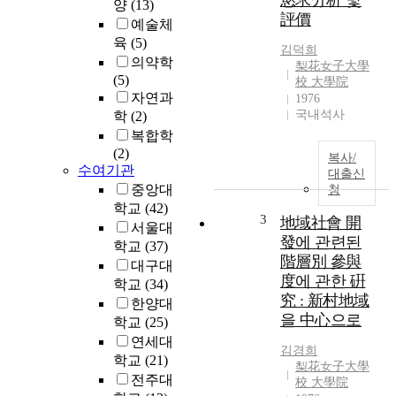
慾求分析 및
양
(13)
評價
예술체
육
(5)
김덕희
의약학
梨花女子大學
(5)
校 大學院
자연과
1976
국내석사
학
(2)
복합학
(2)
복사/
수여기관
대출신
중앙대
청
학교
(42)
3
地域社會 開
서울대
發에 관련된
학교
(37)
階層別 參與
대구대
度에 관한 硏
학교
(34)
究 : 新村地域
한양대
을 中心으로
학교
(25)
연세대
김경희
학교
(21)
梨花女子大學
전주대
校 大學院