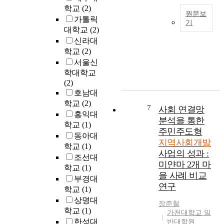
)
회
학교
(2)
원문보
로
개
가톨릭
기
성
발
대학교
(2)
A
장
은
신라대
n
해
정
학교
(2)
a
오
부
서울신
g
면
및
학대학교
r
서
민
(2)
i
베
간
호남대
c
트
개
학교
(2)
u
남
발
7
사회 연결망
홍익대
l
선
업
분석을 통한
학교
(1)
t
교
체
주민주도형
동아대
u
사
가
지역사회개발
r
학교
(1)
에
투
사업의 성과 :
a
대
조선대
입
미얀마 2개 마
l
한
하
학교
(1)
을 사례 비교
c
비
는
부경대
연구
o
전
외
학교
(1)
m
을
부
상명대
장준철
m
품
자
학교
(1)
가천대학교 일
u
고
산
한성대
반대학원