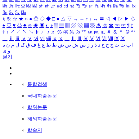
㎒
㎓
㎔
Ω
㏀
㏁
㎊
㎋
㎌
㏖
㏅
㎭
㎮
㎯
㏛
㎩
㎪
㎫
㎬
㏝
㏐
㏓
㏃
㏉
㏜
㏆
§
※
☆
★
○
●
◎
◇
◆
□
■
△
▽
→
←
↑
↓
↔
〓
◁
◀
▷
▶
♤
♠
♡
♥
♧
♣
⊙
◈
▣
◐
◑
▒
▤
▥
▨
▧
▦
▩
♨
☏
☎
☜
☞
¶
†
‡
↕
↗
↙
↖
↘
♭
♩
♪
♬
㉿
㈜
№
㏇
™
㏂
㏘
℡
＃
＆
＊
＠
ª
º
ⅰ
ⅱ
ⅲ
ⅳ
ⅴ
ⅵ
ⅶ
ⅷ
ⅸ
ⅹ
Ⅰ
Ⅱ
Ⅲ
Ⅳ
Ⅴ
Ⅵ
Ⅶ
Ⅷ
Ⅸ
Ⅹ
ا
ب
ت
ث
ج
ح
خ
د
ذ
ر
ز
س
ش
ص
ض
ط
ظ
ع
غ
ف
ق
ک
ل
م
ن
ه
و
ی
닫기
통합검색
국내학술논문
학위논문
해외학술논문
학술지