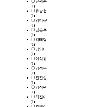
유평준
g
음
역
a
는
에
(1)
i
을
의
t
달
따
유승현
n
현
인
i
리
라
(1)
t
지
적
o
주
,
김미량
h
인
·
n
민
중
(1)
e
들
물
h
들
앙
김은주
i
이
적
a
에
정
(1)
n
환
자
s
게
부
김태형
d
영
원
b
사
중
(1)
u
할
을
e
업
심
김영미
s
만
통
e
주
의
(1)
t
한
제
n
도
하
이석원
r
포
·
a
권
향
(1)
i
장
운
p
을
식
김성욱
a
지
용
p
부
지
(1)
l
에
하
e
여
역
전진형
i
싸
는
a
하
개
(1)
z
서
과
r
고
발
강정원
a
전
정
s
주
이
(1)
t
달
의
a
민
아
최진아
i
하
중
n
참
닌
(1)
o
는
요
a
여
지
조혜정
n
것
한
r