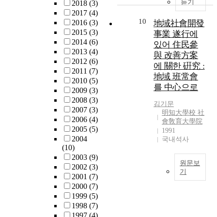
과
지
듣기
2018
(3)
e
는
은
를
역
2017
(4)
d
현
개
사
정
10
2016
(3)
地域社會開發
u
지
발
회
체
2015
(3)
事業 遂行에
c
에
도
적
성
2014
(6)
있어 住民參
a
서
상
자
이
2013
(4)
與 改善方案
t
환
국
본
상
2012
(6)
에 關한 硏究 :
i
영
의
,
실
2011
(7)
地域 班常會
o
을
주
거
되
2010
(5)
를 中心으로
n
받
요
버
었
2009
(3)
,
고
이
넌
으
2008
(3)
김기문
c
인
슈
스
며
2007
(3)
明知大學校 社
u
정
중
,
,
2006
(4)
會敎育大學院
l
을
하
지
지
2005
(5)
1991
t
받
나
역
역
2004
국내석사
u
는
이
사
공
(10)
r
방
다
회
동
2003
(9)
원문보
e
법
.
권
체
2002
(3)
기
,
이
성
력
가
2001
(7)
a
무
공
S
구
배
2000
(7)
d
엇
적
i
조
제
1999
(5)
m
인
인
n
변
된
1998
(7)
i
지
지
c
화
개
1997
(4)