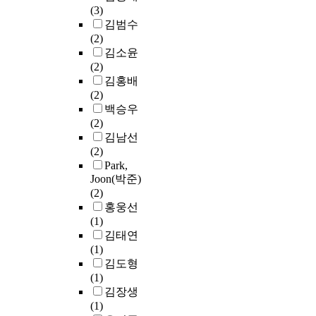
(3)
o
남
용
r
기
되
김범수
m
에
하
a
구
고
(2)
i
서
는
t
를
시
김소윤
c
는
것
i
통
민
(2)
d
복
에
z
해
사
김홍배
e
음
달
a
추
회
(2)
v
자
려
t
진
가
백승우
e
체
있
i
되
발
(2)
l
를
다
o
었
전
김남선
o
있
.
n
던
하
(2)
p
는
여
a
종
는
Park,
m
그
기
n
래
등
Joon(박준)
e
대
에
d
의
민
(2)
n
로
서
l
지
주
홍웅선
t
전
지
i
역
주
(1)
m
달
방
b
사
의
김태연
a
하
선
e
회
가
(1)
j
기
거
r
개
발
김도형
o
보
는
a
발
전
(1)
r
다
해
l
사
되
김장생
i
는
당
i
업
어
(1)
n
복
지
z
과
감