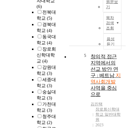
자대학교
원문보
(6)
기
전북대
본
학교
(5)
목차
연
검색
경북대
구
조회
학교
(4)
는
동국대
지
음성
학교
(4)
역
듣기
사
장로회
회
신학대학
5
창의적 접근
개
교
(4)
지역에서의
발
강원대
선교 방안 연
을
학교
(3)
구 : 베트남
지
위
세종대
역사회개발
한
학교
(3)
사역을 중심
한
숭실대
으로
국
학교
(3)
형
가천대
김진택
커
장로회신학대
학교
(3)
뮤
학교 일반대학
청주대
니
원
학교
(2)
티
2023