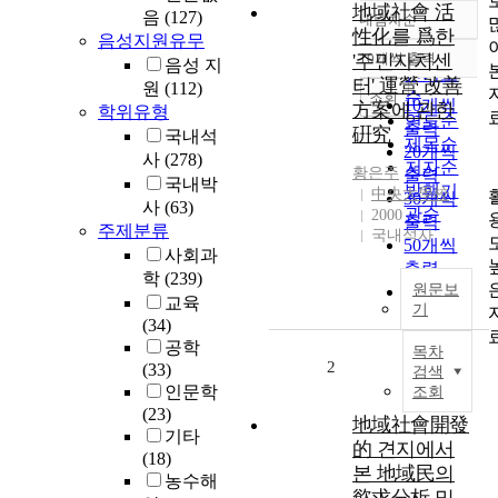
地域社會 活
음
(127)
내림차순
정확도
性化를 爲한
음성지원유무
순
'주민자치센
10개씩 출력
음성 지
내림차순
인기도
터' 運營 改善
원
(112)
순
조회
10개씩
方案에 관한
학위유형
연도순
출력
硏究
국내석
제목순
20개씩
사
(278)
저자순
황은주
출력
국내박
발행기
中央大學校
30개씩
사
(63)
관순
2000
출력
주제분류
국내석사
50개씩
사회과
출력
학
(239)
원문보
100개씩
교육
기
출력
(34)
공학
목차
2
(33)
검색
인문학
조회
(23)
地域社會開發
기타
的 견지에서
(18)
본 地域民의
농수해