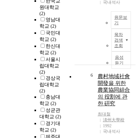
한국교
개
국내석사
발
원대학교
모
(2)
원문보
델
영남대
기
에
학교
(2)
본
관
국민대
목차
논
한
학교
(2)
검색
문
연
한신대
조회
은
구
학교
(2)
필
이
음성
서울시
자
다
듣기
립대학교
가
.
(2)
베
그
6
農村地域社會
경상국
트
동
開發을 위한
립대학교
남
안
農業協同組合
(2)
선
우
의 役割에 관
충남대
교
리
한 硏究
학교
(2)
사
나
성균관
자
라
최대철
대학교
(2)
녀
의
淸州大學校
경기대
(
지
1992
M
학교
(2)
역
국내석사
K
사
제주대