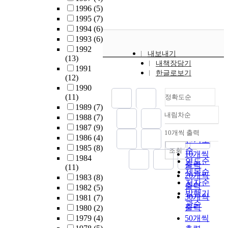
-
필
역
e
의
발
1996
(5)
n
자
사
t
관
방
1995
(7)
i
의
회
h
점
식
1994
(6)
s
부
개
e
에
은
1993
(6)
t
모
발
b
서
원
1992
내보내기
r
님
정
e
분
(13)
주
내책장담기
a
(
책
g
석
1991
민
한글로보기
t
(12)
김
은
i
하
이
i
1990
덕
지
n
였
재
(11)
정확도순
o
규
역
n
다
정
1989
(7)
n
,
자
i
.
착
내림차순
1988
(7)
a
정확도
장
원
n
주
할
1987
(9)
n
광
즉
g
순
민
수
10개씩 출력
내림차순
1986
(4)
d
숙
사
o
주
인기도
없
1985
(8)
s
선
회
f
도
는
순
조회
10개씩
1984
o
교
적
1
형
문
연도순
출력
(11)
f
사
,
9
지
제
제목순
20개씩
1983
(8)
o
)
인
8
역
를
저자순
출력
1982
(5)
r
을
적
0
사
야
발행기
30개씩
1981
(7)
t
보
,
,
회
기
관순
출력
1980
(2)
h
면
경
t
개
하
1979
(4)
50개씩
i
서
제
h
발
였