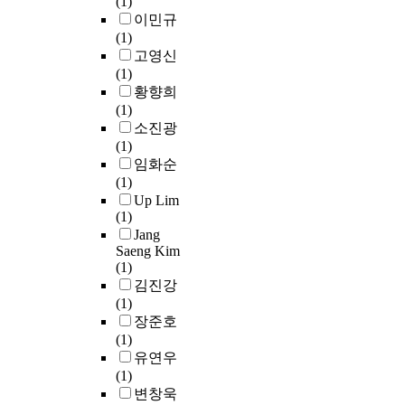
(1)
u
매
발
o
방
속
이민규
r
우
전
c
식
에
(1)
a
효
을
i
과
서
고영신
l
율
가
a
도
지
(1)
i
적
져
l
달
역
황향희
s
임
온
p
라
사
(1)
s
을
뚜
o
서
회
소진광
u
알
렷
l
주
개
(1)
e
게
한
i
로
발
임화순
s
되
결
c
주
은
(1)
w
었
과
y
민
더
Up Lim
e
다
물
m
들
이
(1)
r
.
은
a
의
상
Jang
e
이
미
k
역
낙
Saeng Kim
p
와
미
i
량
후
(1)
r
함
한
n
을
지
김진강
e
께
편
g
강
역
(1)
s
필
이
p
화
의
장준호
e
자
다
r
하
물
(1)
n
가
.
o
여
리
유연우
t
월
지
c
지
적
(1)
e
드
역
e
속
재
변창욱
d
비
사
d
가
개