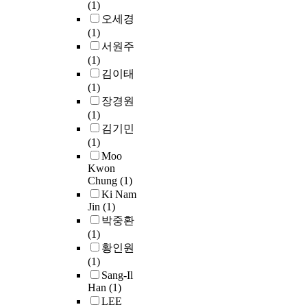
(1)
i
전
회
u
능
발
오세경
n
에
개
r
한
만
(1)
a
서
발
e
사
을
서원주
s
근
정
w
업
의
(1)
e
무
책
e
추
미
김이태
r
하
의
r
진
하
(1)
i
면
실
e
을
지
장경원
o
서
패
p
도
않
(1)
u
월
한
r
모
게
김기민
s
드
이
o
하
되
(1)
l
비
유
c
는
었
Moo
y
전
는
l
방
다
Kwon
p
의
하
a
식
.
Chung
(1)
e
이
향
i
이
이
Ki Nam
n
름
식
m
다
제
Jin
(1)
d
으
정
e
.
지
박중환
i
로
책
d
이
역
(1)
n
지
에
.
에
사
황인원
g
역
서
T
따
회
(1)
o
을
비
h
라
개
Sang-Il
n
방
롯
e
주
발
Han
(1)
e
문
되
m
민
은
LEE