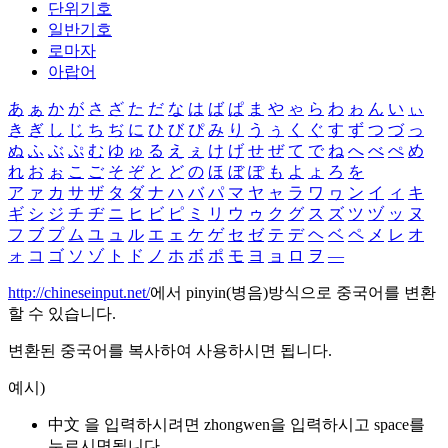
단위기호
일반기호
로마자
아랍어
あ
ぁ
か
が
さ
ざ
た
だ
な
は
ば
ぱ
ま
や
ゃ
ら
わ
ゎ
ん
い
ぃ
き
ぎ
し
じ
ち
ぢ
に
ひ
び
ぴ
み
り
う
ぅ
く
ぐ
す
ず
つ
づ
っ
ぬ
ふ
ぶ
ぷ
む
ゆ
ゅ
る
え
ぇ
け
げ
せ
ぜ
て
で
ね
へ
べ
ぺ
め
れ
お
ぉ
こ
ご
そ
ぞ
と
ど
の
ほ
ぼ
ぽ
も
よ
ょ
ろ
を
ア
ァ
カ
サ
ザ
タ
ダ
ナ
ハ
バ
パ
マ
ヤ
ャ
ラ
ワ
ヮ
ン
イ
ィ
キ
ギ
シ
ジ
チ
ヂ
ニ
ヒ
ビ
ピ
ミ
リ
ウ
ゥ
ク
グ
ス
ズ
ツ
ヅ
ッ
ヌ
フ
ブ
プ
ム
ユ
ュ
ル
エ
ェ
ケ
ゲ
セ
ゼ
テ
デ
ヘ
ベ
ペ
メ
レ
オ
ォ
コ
ゴ
ソ
ゾ
ト
ド
ノ
ホ
ボ
ポ
モ
ヨ
ョ
ロ
ヲ
―
http://chineseinput.net/
에서 pinyin(병음)방식으로 중국어를 변환
할 수 있습니다.
변환된 중국어를 복사하여 사용하시면 됩니다.
예시)
中文 을 입력하시려면
zhongwen
을 입력하시고 space를
누르시면됩니다.