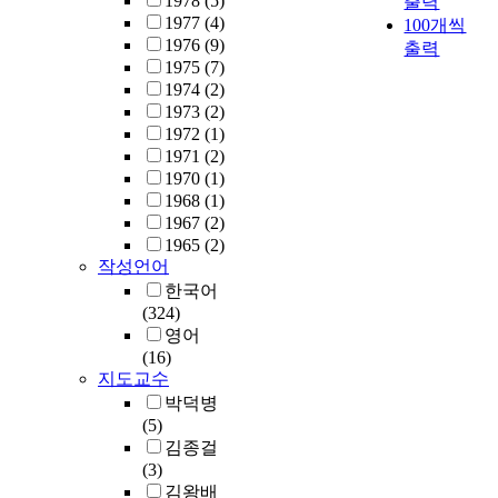
1978
(5)
출력
n
배
적
e
사
다
1977
(4)
100개씩
c
울
,
p
업
.
1976
(9)
출력
a
수
정
e
은
1
1975
(7)
u
있
치
o
정
9
1974
(2)
s
었
적
p
부
9
1973
(2)
e
다
,
l
나
0
1972
(1)
o
.
문
e
공
년
1971
(2)
f
기
화
'
공
대
1970
(1)
t
독
적
s
기
후
1968
(1)
h
교
,
d
관
반
1967
(2)
e
와
환
e
혹
지
1965
(2)
p
의
경
s
은
방
작성언어
o
첫
적
i
마
자
한국어
l
만
자
r
을
지
(324)
i
남
본
e
주
체
영어
c
이
및
f
민
가
(16)
y
좋
물
o
이
본
지도교수
o
지
적
r
아
격
박덕병
f
않
자
d
닌
적
(5)
e
았
본
e
제
으
김종걸
c
던
을
m
3
로
(3)
o
베
잘
o
자
시
김왕배
n
트
운
c
의
행