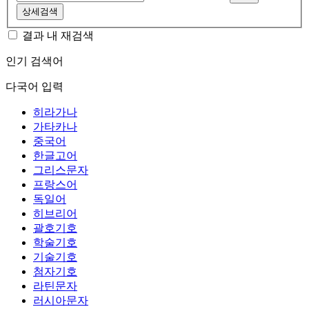
상세검색
결과 내 재검색
인기 검색어
다국어 입력
히라가나
가타카나
중국어
한글고어
그리스문자
프랑스어
독일어
히브리어
괄호기호
학술기호
기술기호
첨자기호
라틴문자
러시아문자