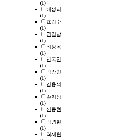
(1)
e
사
젝
i
민
발
배성의
t
랑
트
g
주
에
(1)
h
을
는
e
도
대
표갑수
e
전
많
n
형
한
(1)
1
달
지
'
지
요
권일남
9
하
만
s
역
구
(1)
6
는
지
p
사
가
최상옥
0
지
역
a
회
높
(1)
s
역
주
r
개
아
안국찬
T
사
민
t
발
졌
(1)
h
회
들
i
사
다
박종민
e
개
의
c
업
.
(1)
s
발
생
i
은
이
김용석
e
선
활
p
전
러
(1)
a
교
환
a
통
한
손혁상
g
가
경
t
적
사
(1)
r
베
개
i
인
회
신동현
i
트
선
o
O
전
(1)
c
남
에
n
D
반
박병현
u
에
분
i
A
의
(1)
l
서
명
n
사
변
최재원
t
는
한
s
업
화