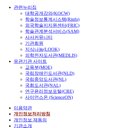
o
인
시
m
사
·
관련누리집
m
하
키
m
업
관
대학공개강의(KOCW)
m
게
고
u
성
리
학술정보통계시스템(Rinfo)
u
되
자
n
과
하
외국학술지지원센터(FRIC)
n
었
한
i
와
는
학술관계분석서비스(SAM)
i
다
다
t
연
것
사서커뮤니티
t
.
.
y
결
을
기관회원
y
복
현
d
하
목
w
지식나눔(LOOK)
음
재
e
는
표
e
만
토
v
의학전자도서관(MEDLIS)
방
로
r
을
고
e
식
유관기관 사이트
한
e
들
는
l
에
다
교육부(MOE)
b
고
지
o
초
.
국립장애인도서관(NLD)
e
갈
방
p
점
즉
국립중앙도서관(NL)
g
때
선
m
을
,
국회도서관(NAL)
u
는
거
e
둔
단
연구윤리정보포털(CRE)
n
입
가
n
다
순
사이언스온 (ScienceON)
a
국
중
t
.
히
p
조
단
p
물
이용약관
r
차
되
r
주
리
개인정보처리방침
o
불
지
o
민
·
개인정보 재동의
d
가
2
j
주
공
기관소개