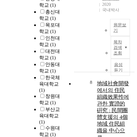
n
차
에
2020
학교
(1)
i
세
의
국내박사
총신대
t
대
한
학교
(1)
y
선
하
목포대
원문보
h
교
향
기
학교
(1)
a
사
식
s
인천대
로
이
개
목차
n
서
학교
(1)
연
발
검색
o
어
구
로
대전대
조회
t
떻
는
인
학교
(1)
e
게
미
하
안동대
음성
v
선
얀
여
듣기
학교
(1)
a
교
마
,
한국체
d
해
의
지
8
地域社會開發
육대학교
e
야
따
역
에서의 住民
(1)
d
할
낫
사
창원대
組織效果性에
i
지
핀
회
학교
(1)
관한 實證的
t
고
,
가
부산교
硏究 : 民間團
s
민
동
자
육대학교
體支援의 4個
d
하
파
생
(1)
地域 住民組
o
는
운
력
수원대
r
과
織을 中心으
지
을
학교
(1)
p
정
2
키