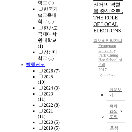
s
학교
(1)
지
형
리
선거의 역할
s
않
지
한국기
적
을 중심으로 :
u
은
역
개
술교육대
THE ROLE
c
베
사
발
학교
(1)
OF LOCAL
h
트
회
을
한반도
ELECTIONS
a
남
개
중
국제대학
s
에
발
심
원대학교
딸보바카티자니
e
서
사
으
(1)
Yeungnam
c
전
업
로
University,
창신대
o
Park Chung
통
(
개
학교
(1)
Hee School of
n
적
2
발
발행연도
Poli
o
인
0
이
2017
2026
(7)
m
방
1
익
국내석사
2025
y
식
2
을
(10)
,
으
~
추
2024
(3)
원문보
s
로
2
구
2023
기
o
선
0
하
(11)
c
교
지
2
는
2022
(8)
목차
i
를
역
1
과
2021
검색
e
하
사
)
정
(11)
조회
t
기
회
의
에
2020
(5)
y
보
개
성
서
2019
(5)
음성
,
다
발