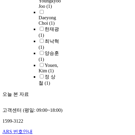
,
Youngkyoo
사
m
Joo
(1)
개
주
m
주
회
e
발
민
a
민
의
Daeyong
n
이
들
n
교
가
Choi
(1)
t
선
을
t
육
치
한재광
s
교
참
o
등
를
(1)
o
의
여
p
을
스
최낙혁
f
중
시
a
통
스
(1)
a
요
킴
r
해
로
양승훈
n
한
으
t
우
지
(1)
a
도
로
i
선
속
Youen,
g
구
써
c
주
가
Kim
(1)
r
가
지
i
민
능
정 상
i
될
역
p
공
하
철
(1)
c
수
사
a
동
도
u
있
회
t
체
록
오늘 본 자료
l
음
의
i
를
발
t
을
발
o
형
전
u
다
전
n
성
시
고객센터 (평일: 09:00~18:00)
r
시
을
i
하
키
a
한
활
n
1599-3122
고
고
l
번
성
c
이
유
ARS 번호안내
c
확
화
o
를
지