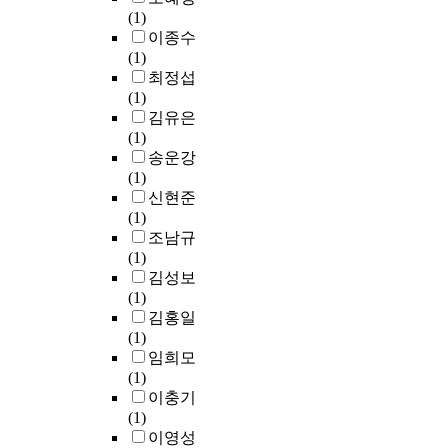
에
방
(1)
a
이
요
e
기
정
이종수
n
중
소
s
반
부
(1)
d
요
중
u
하
를
최정섭
t
하
의
l
여
비
(1)
h
다
하
t
사
롯
김유은
e
.
나
o
업
한
(1)
u
그
이
f
을
지
송운강
r
렇
다
s
추
역
(1)
b
기
.
u
진
공
신현준
a
에
c
하
동
(1)
n
지
토
h
는
체
조남규
i
역
고
m
방
가
(1)
z
사
에
o
식
중
김성보
a
회
서
v
을
심
(1)
t
를
지
e
말
이
김홍일
i
섬
역
m
한
되
(1)
o
기
사
e
다
는
임희모
n
고
회
n
.
지
(1)
s
하
개
t
이
역
이충기
i
나
발
c
러
사
(1)
n
님
프
i
한
회
이영성
c
의
로
t
주
개