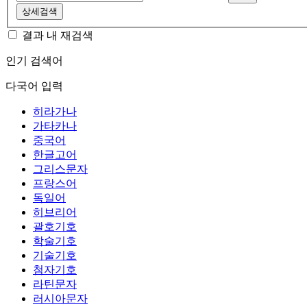
상세검색
결과 내 재검색
인기 검색어
다국어 입력
히라가나
가타카나
중국어
한글고어
그리스문자
프랑스어
독일어
히브리어
괄호기호
학술기호
기술기호
첨자기호
라틴문자
러시아문자