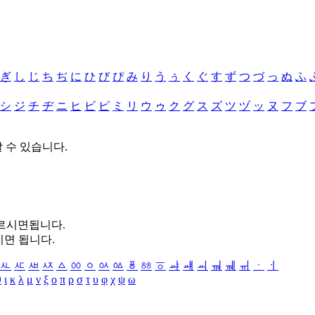
ぎ
し
じ
ち
ぢ
に
ひ
び
ぴ
み
り
う
ぅ
く
ぐ
す
ず
つ
づ
っ
ぬ
ふ
シ
ジ
チ
ヂ
ニ
ヒ
ビ
ピ
ミ
リ
ウ
ゥ
ク
グ
ス
ズ
ツ
ヅ
ッ
ヌ
フ
ブ
할 수 있습니다.
누르시면됩니다.
시면 됩니다.
ㅻ
ㅼ
ㅽ
ㅾ
ㅿ
ㆀ
ㆁ
ㆂ
ㆃ
ㆄ
ㆅ
ㆆ
ㆇ
ㆈ
ㆉ
ㆊ
ㆋ
ㆌ
ㆍ
ㆎ
θ
ι
κ
λ
μ
ν
ξ
ο
π
ρ
σ
τ
υ
φ
χ
ψ
ω