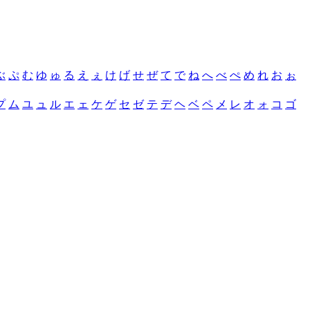
ぶ
ぷ
む
ゆ
ゅ
る
え
ぇ
け
げ
せ
ぜ
て
で
ね
へ
べ
ぺ
め
れ
お
ぉ
プ
ム
ユ
ュ
ル
エ
ェ
ケ
ゲ
セ
ゼ
テ
デ
ヘ
ベ
ペ
メ
レ
オ
ォ
コ
ゴ