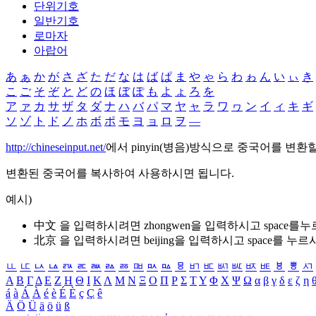
단위기호
일반기호
로마자
아랍어
あ
ぁ
か
が
さ
ざ
た
だ
な
は
ば
ぱ
ま
や
ゃ
ら
わ
ゎ
ん
い
ぃ
き
こ
ご
そ
ぞ
と
ど
の
ほ
ぼ
ぽ
も
よ
ょ
ろ
を
ア
ァ
カ
サ
ザ
タ
ダ
ナ
ハ
バ
パ
マ
ヤ
ャ
ラ
ワ
ヮ
ン
イ
ィ
キ
ギ
ソ
ゾ
ト
ド
ノ
ホ
ボ
ポ
モ
ヨ
ョ
ロ
ヲ
―
http://chineseinput.net/
에서 pinyin(병음)방식으로 중국어를 변환
변환된 중국어를 복사하여 사용하시면 됩니다.
예시)
中文 을 입력하시려면
zhongwen
을 입력하시고 space를
北京 을 입력하시려면
beijing
을 입력하시고 space를 누르
ㅥ
ㅦ
ㅧ
ㅨ
ㅩ
ㅪ
ㅫ
ㅬ
ㅭ
ㅮ
ㅯ
ㅰ
ㅱ
ㅲ
ㅳ
ㅴ
ㅵ
ㅶ
ㅷ
ㅸ
ㅹ
ㅺ
Α
Β
Γ
Δ
Ε
Ζ
Η
Θ
Ι
Κ
Λ
Μ
Ν
Ξ
Ο
Π
Ρ
Σ
Τ
Υ
Φ
Χ
Ψ
Ω
α
β
γ
δ
ε
ζ
η
á
à
Á
À
é
è
É
È
ç
Ç
ê
Ä
Ö
Ü
ä
ö
ü
ß