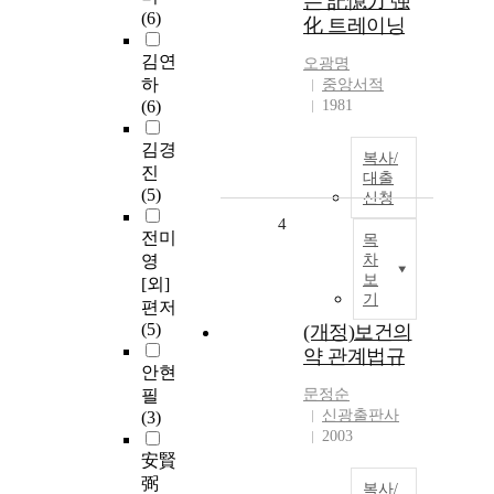
는 記憶力 强
(6)
化 트레이닝
김연
오광명
하
중앙서적
(6)
1981
김경
복사/
진
대출
(5)
신청
4
전미
목
영
차
보
[외]
기
편저
(5)
(개정)보건의
약 관계법규
안현
필
문정순
신광출판사
(3)
2003
安賢
弼
복사/