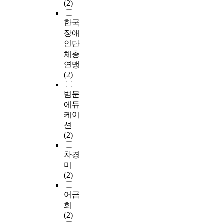
(2)
한국
장애
인단
체총
연맹
(2)
범문
에듀
케이
션
(2)
차경
미
(2)
어금
희
(2)