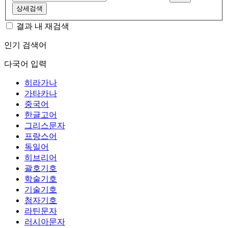
상세검색
결과 내 재검색
인기 검색어
다국어 입력
히라가나
가타카나
중국어
한글고어
그리스문자
프랑스어
독일어
히브리어
괄호기호
학술기호
기술기호
첨자기호
라틴문자
러시아문자