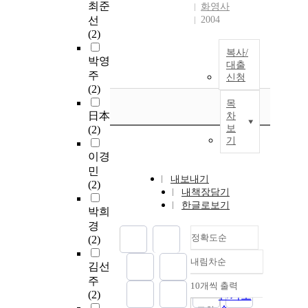
최준
화영사
선
2004
(2)
복사/
박영
대출
주
신청
(2)
목
日本
차
보
(2)
기
이경
민
내보내기
(2)
내책장담기
한글로보기
박희
경
정확도순
(2)
내림차순
김선
정확도
주
순
10개씩 출력
내림차순
(2)
인기도