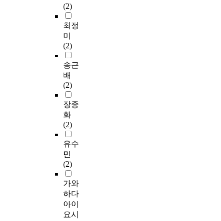
(2)
최정
미
(2)
송근
배
(2)
장종
화
(2)
유수
민
(2)
가와
하다
아이
요시