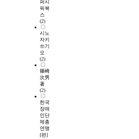
퍼시
픽북
스
(2)
시노
자키
쓰기
오
(2)
篠崎
次男
著
(2)
한국
장애
인단
체총
연맹
[편]