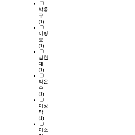
박홍
규
(1)
이병
호
(1)
김현
대
(1)
박은
수
(1)
이상
락
(1)
이소