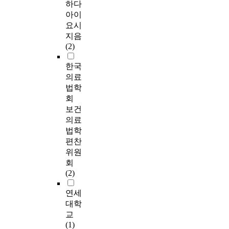
하다
아이
요시
지음
(2)
한국
의료
법학
회
보건
의료
법학
편찬
위원
회
(2)
연세
대학
교
(1)