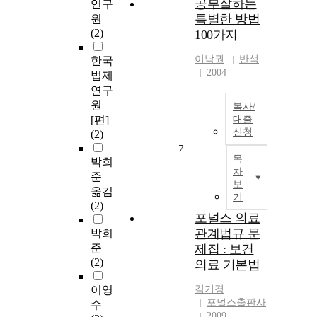
공부잘하는
연구
특별한 방법
원
(2)
100가지
이낙권
반석
한국
2004
법제
연구
원
복사/
[편]
대출
신청
(2)
7
목
박희
차
준
보
옮김
기
(2)
포널스 의료
관계법규 문
박희
준
제집 : 보건
(2)
의료 기본법
이영
김기경
포널스출판사
수
2009