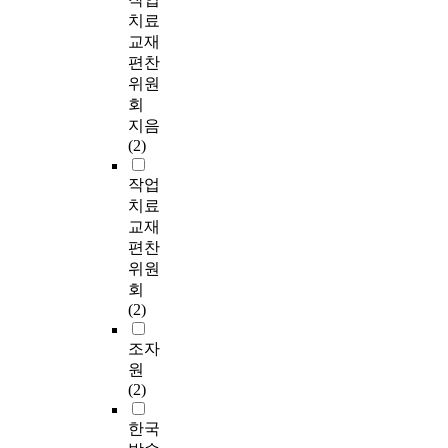
치료
교재
편찬
위원
회
지음
(2)
작업
치료
교재
편찬
위원
회
(2)
조자
원
(2)
한국