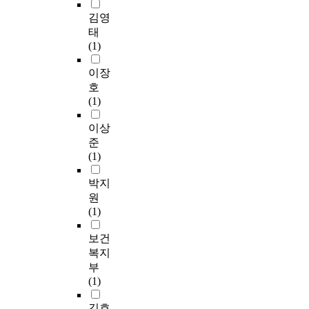
김영
태
(1)
이장
호
(1)
이상
준
(1)
박지
원
(1)
보건
복지
부
(1)
김효