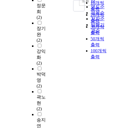
순
조회
10개씩
정문
연도순
출력
희
제목순
20개씩
(2)
저자순
출력
발행기
30개씩
장기
관순
출력
완
50개씩
(2)
출력
100개씩
강익
출력
화
(2)
박덕
영
(2)
곽노
현
(2)
송지
연