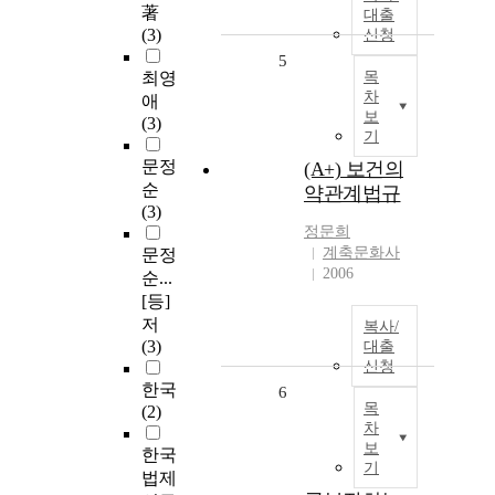
著
대출
(3)
신청
5
최영
목
차
애
보
(3)
기
문정
(A+) 보건의
순
약관계법규
(3)
정문희
계축문화사
문정
2006
순...
[등]
저
복사/
(3)
대출
신청
한국
6
목
(2)
차
보
한국
기
법제