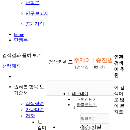
단행본
연구보고서
공개강의
home
단행본
검색결과 좁혀 보기
연관
주제어 : 증진법
검색키워드
검색
선택해제
(검색결과
89
건)
어 추
천
좁혀본 항목 보
이 검
기순서
색어
내보내기
로 많
내책장담기
검색량순
한글로보기
이 본
1
가나다순
자료
저자
정확도순
건강 비밀
김미
내림차순