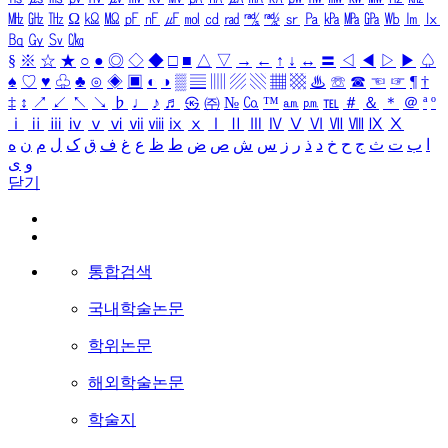
㎒
㎓
㎔
Ω
㏀
㏁
㎊
㎋
㎌
㏖
㏅
㎭
㎮
㎯
㏛
㎩
㎪
㎫
㎬
㏝
㏐
㏓
㏃
㏉
㏜
㏆
§
※
☆
★
○
●
◎
◇
◆
□
■
△
▽
→
←
↑
↓
↔
〓
◁
◀
▷
▶
♤
♠
♡
♥
♧
♣
⊙
◈
▣
◐
◑
▒
▤
▥
▨
▧
▦
▩
♨
☏
☎
☜
☞
¶
†
‡
↕
↗
↙
↖
↘
♭
♩
♪
♬
㉿
㈜
№
㏇
™
㏂
㏘
℡
＃
＆
＊
＠
ª
º
ⅰ
ⅱ
ⅲ
ⅳ
ⅴ
ⅵ
ⅶ
ⅷ
ⅸ
ⅹ
Ⅰ
Ⅱ
Ⅲ
Ⅳ
Ⅴ
Ⅵ
Ⅶ
Ⅷ
Ⅸ
Ⅹ
ا
ب
ت
ث
ج
ح
خ
د
ذ
ر
ز
س
ش
ص
ض
ط
ظ
ع
غ
ف
ق
ک
ل
م
ن
ه
و
ی
닫기
통합검색
국내학술논문
학위논문
해외학술논문
학술지