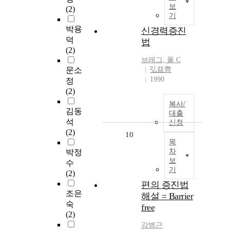
보
(2)
기
박용
신경력증진
덕
법
(2)
브래그, 폴 C
문소
弘益齊
1990
정
(2)
복사/
김동
대출
석
신청
(2)
10
목
차
박정
보
수
기
(2)
편의 증진법
조은
해설 = Barrier
숙
free
(2)
강병근