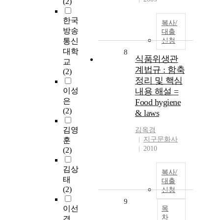
(2)
한국
복사/
방송
대출
통신
신청
대학
8
식품위생관
교
계법규 : 함축
(2)
정리 및 핵심
이성
내용 해설 =
은
Food hygiene
(2)
& laws
김영
김옥경
지구문화사
훈
2010
(2)
김상
복사/
태
대출
(2)
신청
9
이선
목
차
경