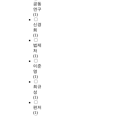
공동
연구
(1)
신경
희
(1)
법제
처
(1)
이준
영
(1)
최규
성
(1)
편저
(1)