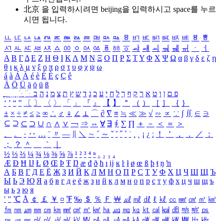
北京 을 입력하시려면
beijing
을 입력하시고 space를 누르
시면 됩니다.
ㅥ
ㅦ
ㅧ
ㅨ
ㅩ
ㅪ
ㅫ
ㅬ
ㅭ
ㅮ
ㅯ
ㅰ
ㅱ
ㅲ
ㅳ
ㅴ
ㅵ
ㅶ
ㅷ
ㅸ
ㅹ
ㅺ
ㅻ
ㅼ
ㅽ
ㅾ
ㅿ
ㆀ
ㆁ
ㆂ
ㆃ
ㆄ
ㆅ
ㆆ
ㆇ
ㆈ
ㆉ
ㆊ
ㆋ
ㆌ
ㆍ
ㆎ
Α
Β
Γ
Δ
Ε
Ζ
Η
Θ
Ι
Κ
Λ
Μ
Ν
Ξ
Ο
Π
Ρ
Σ
Τ
Υ
Φ
Χ
Ψ
Ω
α
β
γ
δ
ε
ζ
η
θ
ι
κ
λ
μ
ν
ξ
ο
π
ρ
σ
τ
υ
φ
χ
ψ
ω
á
à
Á
À
é
è
É
È
ç
Ç
ê
Ä
Ö
Ü
ä
ö
ü
ß
ְ
ֳ
ֲ
ֱ
ָ
ַ
ֵ
ֶ
ִ
ֹ
ּ
ֻ
ׂ
ׁ
ּ
ב
ה
נ
מ
צ
ת
ץ
ש
ד
ג
כ
ע
י
ח
ל
ך
ף
ק
ר
א
ט
ו
ן
ם
פ
‘
’
“
”
〔
〕
〈
〉
「
」
『
』
【
】
＂
（
）
［
］
｛
｝
±
×
÷
≠
≤
≥
∞
∴
♂
♀
∠
⊥
⌒
∂
∇
≡
≒
≪
≫
√
∽
∝
∵
∫
∬
∈
∋
⊆
⊇
⊂
⊃
∪
∩
∧
∨
￢
⇒
⇔
∀
∃
∮
∑
∏
＋
－
＜
＝
＞
、
。
·
‥
…
¨
〃
―
∥
＼
∼
´
～
ˇ
˘
˝
˚
˙
¸
˛
¡
¿
ː
！
＇
，
．
／
：
；
？
＾
＿
｀
｜
½
⅓
⅔
¼
¾
⅛
⅜
⅝
⅞
¹
²
³
⁴
ⁿ
₁
₂
₃
₄
Æ
Ð
Ħ
Ĳ
Ł
Ø
Œ
Þ
Ŧ
Ŋ
æ
đ
ð
ħ
ı
ĳ
ĸ
ŀ
ł
ø
œ
ß
þ
ŧ
ŋ
ŉ
А
Б
В
Г
Д
Е
Ё
Ж
З
И
Й
К
Л
М
Н
О
П
Р
С
Т
У
Ф
Х
Ц
Ч
Ш
Щ
Ъ
Ы
Ь
Э
Ю
Я
а
б
в
г
д
е
ё
ж
з
и
й
к
л
м
н
о
п
р
с
т
у
ф
х
ц
ч
ш
щ
ъ
ы
ь
э
ю
я
′
″
℃
Å
￠
￡
￥
¤
℉
‰
＄
％
Ｆ
￦
㎕
㎖
㎗
ℓ
㎘
㏄
㎣
㎤
㎥
㎦
㎙
㎚
㎛
㎜
㎝
㎞
㎟
㎠
㎡
㎢
㏊
㎍
㎎
㎏
㏏
㎈
㎉
㏈
㎧
㎨
㎰
㎱
㎲
㎳
㎴
㎵
㎶
㎷
㎸
㎹
㎀
㎁
㎂
㎃
㎄
㎺
㎻
㎽
㎾
㎿
㎐
㎑