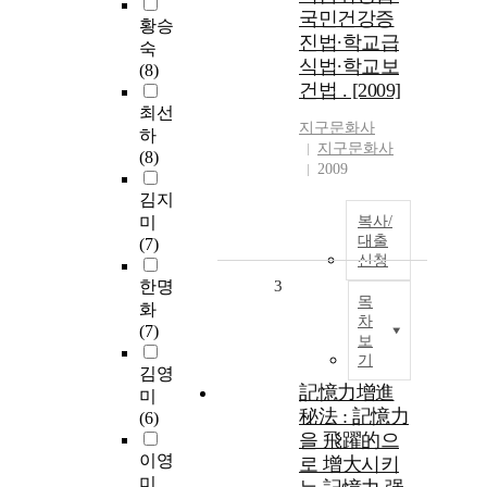
국민건강증
황승
진법∙학교급
숙
식법∙학교보
(8)
건법 . [2009]
최선
지구문화사
하
지구문화사
(8)
2009
김지
미
복사/
대출
(7)
신청
한명
3
목
화
차
(7)
보
기
김영
記憶力增進
미
秘法 : 記憶力
(6)
을 飛躍的으
이영
로 增大시키
미