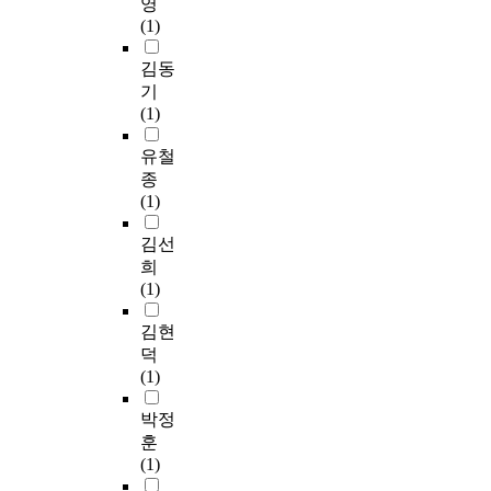
영
(1)
김동
기
(1)
유철
종
(1)
김선
희
(1)
김현
덕
(1)
박정
훈
(1)