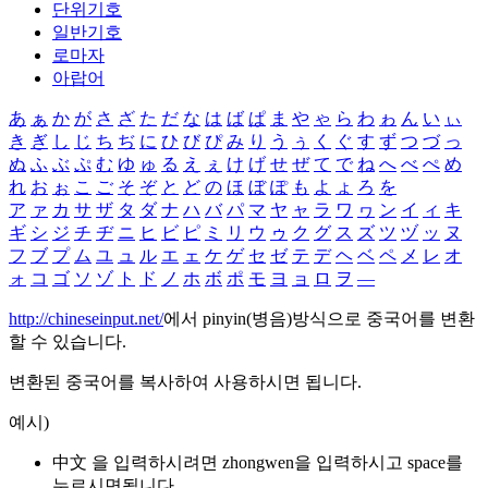
단위기호
일반기호
로마자
아랍어
あ
ぁ
か
が
さ
ざ
た
だ
な
は
ば
ぱ
ま
や
ゃ
ら
わ
ゎ
ん
い
ぃ
き
ぎ
し
じ
ち
ぢ
に
ひ
び
ぴ
み
り
う
ぅ
く
ぐ
す
ず
つ
づ
っ
ぬ
ふ
ぶ
ぷ
む
ゆ
ゅ
る
え
ぇ
け
げ
せ
ぜ
て
で
ね
へ
べ
ぺ
め
れ
お
ぉ
こ
ご
そ
ぞ
と
ど
の
ほ
ぼ
ぽ
も
よ
ょ
ろ
を
ア
ァ
カ
サ
ザ
タ
ダ
ナ
ハ
バ
パ
マ
ヤ
ャ
ラ
ワ
ヮ
ン
イ
ィ
キ
ギ
シ
ジ
チ
ヂ
ニ
ヒ
ビ
ピ
ミ
リ
ウ
ゥ
ク
グ
ス
ズ
ツ
ヅ
ッ
ヌ
フ
ブ
プ
ム
ユ
ュ
ル
エ
ェ
ケ
ゲ
セ
ゼ
テ
デ
ヘ
ベ
ペ
メ
レ
オ
ォ
コ
ゴ
ソ
ゾ
ト
ド
ノ
ホ
ボ
ポ
モ
ヨ
ョ
ロ
ヲ
―
http://chineseinput.net/
에서 pinyin(병음)방식으로 중국어를 변환
할 수 있습니다.
변환된 중국어를 복사하여 사용하시면 됩니다.
예시)
中文 을 입력하시려면
zhongwen
을 입력하시고 space를
누르시면됩니다.