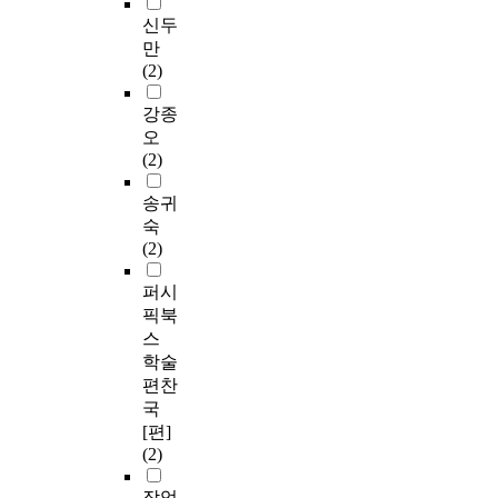
신두
만
(2)
강종
오
(2)
송귀
숙
(2)
퍼시
픽북
스
학술
편찬
국
[편]
(2)
작업