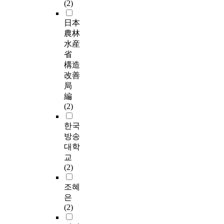
(2)
日本
農林
水産
省
構造
改善
局
編
(2)
한국
방송
대학
교
(2)
조혜
은
(2)