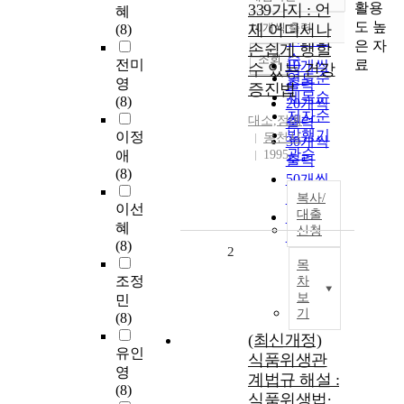
정확도
활용
339가지 : 언
혜
순
도 높
제 어디서나
10개씩 출력
(8)
내림차순
인기도
은 자
손쉽게 행할
순
조회
료
전미
10개씩
수 있는 건강
연도순
영
출력
증진법
제목순
(8)
20개씩
저자순
대소,정예
출력
발행기
이정
동천사
30개씩
관순
애
1995
출력
(8)
50개씩
출력
복사/
이선
대출
100개씩
혜
신청
출력
(8)
2
목
조정
차
보
민
기
(8)
(최신개정)
유인
식품위생관
영
계법규 해설 :
(8)
식품위생법∙