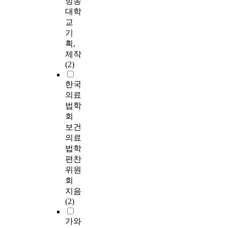
방송
대학
교
기
획,
제작
(2)
한국
의료
법학
회
보건
의료
법학
편찬
위원
회
지음
(2)
가와